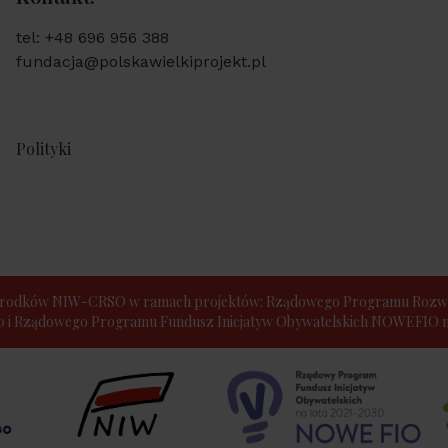
tel: +48 696 956 388
fundacja@polskawielkiprojekt.pl
Polityki
e środków NIW-CRSO w ramach projektów: Rządowego Programu Rozwo
30 i Rządowego Programu Fundusz Inicjatyw Obywatelskich NOWEFIO na