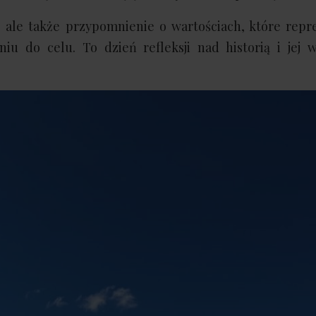
a, ale także przypomnienie o wartościach, które rep
niu do celu. To dzień refleksji nad historią i jej