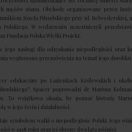
uroczystości upamiętniające 90. rocznicę śmierci Mars
kich mężów stanu. Obchody organizowane przez Insty
mnikiem Józefa Piłsudskiego przy ul. Belwederskiej, 
 Polskiego. W wydarzeniu uczestniczyli przedstawi
z Fundacja Polska Wielki Projekt.
 jego zasługi dla odzyskania niepodległości oraz ks
nia wygłoszono przemówienia na temat jego dorobku i
cer edukacyjny po Łazienkach Królewskich i okoli
iłsudskiego”. Spacer poprowadzi dr Mariusz Kolmas
ru. To wyjątkowa okazja, by poznać historię Marsz
ę w jego życiu i działalności.
staje symbolem walki o niepodległość Polski. Jego wizja
ści w 1918 roku oraz jej obrony dwa lata później.