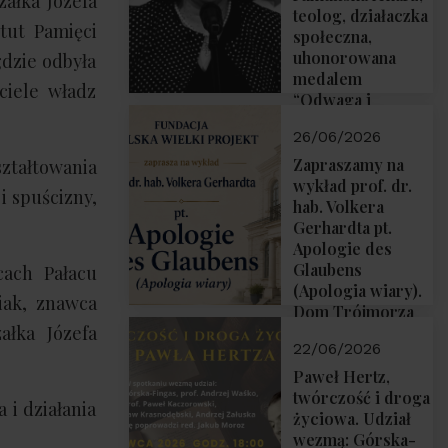
załka Józefa
teolog, działaczka
tut Pamięci
społeczna,
uhonorowana
gdzie odbyła
medalem
ciele władz
“Odwaga i
wiarygodność”
26/06/2026
przez Fundację
Polska Wielki
Zapraszamy na
ztałtowania
Projekt
wykład prof. dr.
 spuścizny,
hab. Volkera
Gerhardta pt.
Apologie des
Glaubens
cach Pałacu
(Apologia wiary).
iak, znawca
Dom Trójmorza
ałka Józefa
02.07.2026 r.
22/06/2026
godz. 18:00.
Paweł Hertz,
twórczość i droga
 i działania
życiowa. Udział
wezmą: Górska-