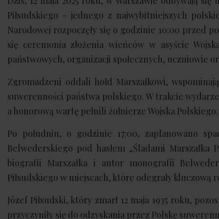
Dziś, 12 maja 2025 roku, w Warszawie odbywają się 
Piłsudskiego – jednego z najwybitniejszych pols
Narodowej rozpoczęły się o godzinie 10:00 przed po
się ceremonia złożenia wieńców w asyście Wojska
państwowych, organizacji społecznych, uczniowie ora
Zgromadzeni oddali hołd Marszałkowi, wspominając
suwerenności państwa polskiego. W trakcie wydarze
a honorową wartę pełnili żołnierze Wojska Polskiego.
Po południu, o godzinie 17:00, zaplanowano spa
Belwederskiego pod hasłem „Śladami Marszałka P
biografii Marszałka i autor monografii Belwede
Piłsudskiego w miejscach, które odegrały kluczową rol
Józef Piłsudski, który zmarł 12 maja 1935 roku, pozo
przyczyniły się do odzyskania przez Polskę suwerenno