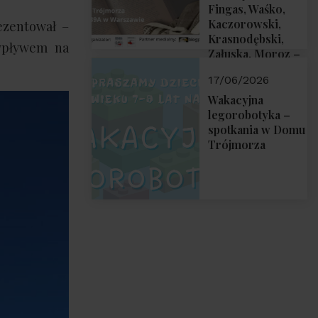
Fingas, Waśko,
Kaczorowski,
rezentował –
Krasnodębski,
 wpływem na
Załuska, Moroz –
26 czerwca 2026
17/06/2026
r. godz. 18:00 w
Domu Trójmorza.
Wakacyjna
Zapraszamy!
legorobotyka –
spotkania w Domu
Trójmorza