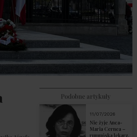
a
Podobne artykuły
11/07/2026
Nie żyje Anca-
Maria Cernea –
rumuńska lekarz,