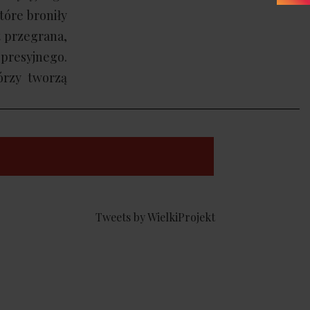
tóre broniły
st przegrana,
presyjnego.
órzy tworzą
Tweets by WielkiProjekt