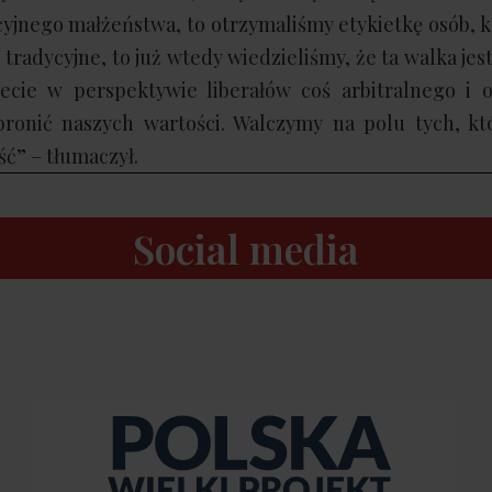
ycyjnego małżeństwa, to otrzymaliśmy etykietkę osób, k
o tradycyjne, to już wtedy wiedzieliśmy, że ta walka je
ecie w perspektywie liberałów coś arbitralnego i o
onić naszych wartości. Walczymy na polu tych, kt
ć” – tłumaczył.
Social media