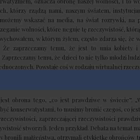
erwatyzmem, oznacza obronę naszej wolności, i to w
tych, którzy rządzą nami, naszym światem, instytucj
 możemy wskazać na media, na świat rozrywki, na
rzeganie wolności, które neguje tę rzeczywistość, któr
 wychowałem, w którym żyłem, często zdarza się, że 
a. Że zaprzeczamy temu, że jest to unia kobiety i
Zaprzeczamy temu, że dzieci to nie tylko młodzi ludzi
jednoczonych. Powstaje coś w rodzaju wirtualnej rzeczy
 rzeczywistości możemy przerabiać i wymieniać to, co
ą rzeczywistością” – powiedział Deneen.
est obrona tego, „co jest prawdziwe w świecie”. „
 być konserwatystami, to musimy bronić czegoś, co je
 rzeczywistości, zaprzeczającej rzeczywistości prawdz
zywistość stworzyli. Jeden przykład. Debata na temat 
zy bronili małżeństwa, otrzymali etykietkę obrońców 