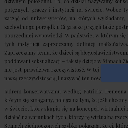
dziwnym położeniu. To, co dzisiaj nazywamy kons
potężnych graczy i instytucji na świecie. Wobec 
zacząć od uniwersytetów, na których wykładamy,
zachodniego porządku. Ci gracze przyjęli takie post
poprzedniej wypowiedzi. W państwie, w którym się
tych instytucji zaprzeczamy definicji małżeństw
Zaprzeczamy temu, że dzieci są błogosławieństwem. 
poddawani seksualizacji – tak się dzieje w Stanach Z
nie jest prawdziwa rzeczywistość. W tej wirtualnej
naszą rzeczywistością, i nazywać ten nowy twór nasz
Jądrem konserwatyzmu według Patricka Deneena j
którym się zmagamy, polega na tym, że jeśli chcemy
w świecie, który skupia się na koncepcji wirtualnej
działać na warunkach tych, którzy tę wirtualną rzec
Stanach Zjednoczonych szybko pokazała, że ci, któr