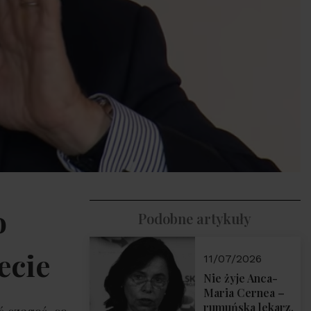
o
Podobne artykuły
ecie
11/07/2026
Nie żyje Anca-
Maria Cernea –
rumuńska lekarz,