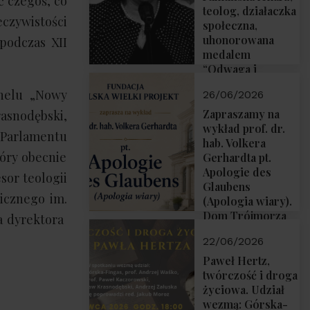
ć czegoś, co
teolog, działaczka
eczywistości
społeczna,
uhonorowana
podczas XII
medalem
“Odwaga i
wiarygodność”
anelu „Nowy
26/06/2026
przez Fundację
Polska Wielki
Zapraszamy na
rasnodębski,
Projekt
wykład prof. dr.
 Parlamentu
hab. Volkera
óry obecnie
Gerhardta pt.
Apologie des
sor teologii
Glaubens
licznego im.
(Apologia wiary).
Dom Trójmorza
a dyrektora
02.07.2026 r.
22/06/2026
godz. 18:00.
Paweł Hertz,
twórczość i droga
życiowa. Udział
wezmą: Górska-