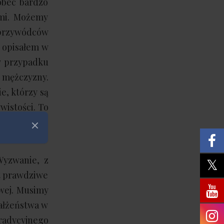
obec bardzo
ami. Możemy
 przywódców
ą opisałem w
w przypadku
 mężczyzny.
e, którzy są
wistości. To
 kiedyś było
Zamknij
Wyzwanie, z
st prawdziwe
iwej. Musimy
małżeństwa w
tradycyjnego