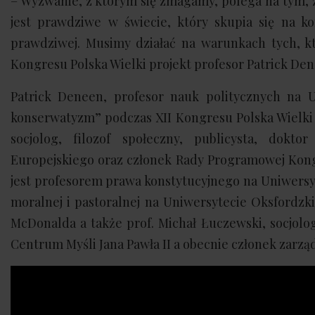
– Wyzwanie, z którym się zmagamy, polega na tym, ż
jest prawdziwe w świecie, który skupia się na kon
prawdziwej. Musimy działać na warunkach tych, kt
Kongresu Polska Wielki projekt profesor Patrick De
Patrick Deneen, profesor nauk politycznych na 
konserwatyzm” podczas XII Kongresu Polska Wielki P
socjolog, filozof społeczny, publicysta, dokt
Europejskiego oraz członek Rady Programowej Kong
jest profesorem prawa konstytucyjnego na Uniwersyt
moralnej i pastoralnej na Uniwersytecie Oksfordzki
McDonalda a także prof. Michał Łuczewski, socjolo
Centrum Myśli Jana Pawła II a obecnie członek zarzą