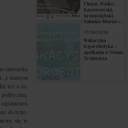
Fingas, Waśko,
Kaczorowski,
Krasnodębski,
Załuska, Moroz –
26 czerwca 2026
17/06/2026
r. godz. 18:00 w
Domu Trójmorza.
Wakacyjna
Zapraszamy!
legorobotyka –
spotkania w Domu
Trójmorza
an człowieka
u, z naszym
zi też o to,
 polityczną.
 ograniczeń
ane do tego,
ujemy się w