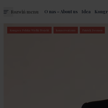
Rozwiń menu
O nas – About us
Idea
Kongr
Kongres Polska Wielki Projekt
konserwatyzm
Patrick Deenen