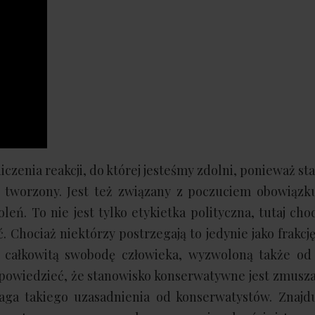
zenia reakcji, do której jesteśmy zdolni, ponieważ st
go tworzony. Jest też związany z poczuciem obowiązk
ń. To nie jest tylko etykietka polityczna, tutaj chod
 Chociaż niektórzy postrzegają to jedynie jako frakcję
o całkowitą swobodę człowieka, wyzwoloną także od
ęc powiedzieć, że stanowisko konserwatywne jest zmusz
maga takiego uzasadnienia od konserwatystów. Znajd