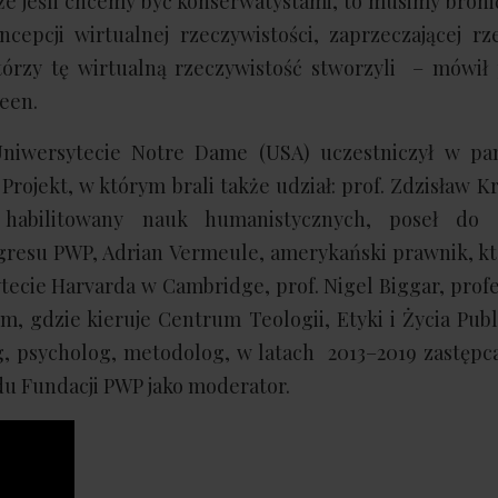
e jeśli chcemy być konserwatystami, to musimy broni
cepcji wirtualnej rzeczywistości, zaprzeczającej rz
órzy tę wirtualną rzeczywistość stworzyli – mówił 
neen.
Uniwersytecie Notre Dame (USA) uczestniczył w p
rojekt, w którym brali także udział: prof. Zdzisław K
or habilitowany nauk humanistycznych, poseł do
resu PWP, Adrian Vermeule, amerykański prawnik, kt
ecie Harvarda w Cambridge, prof. Nigel Biggar, profe
m, gdzie kieruje Centrum Teologii, Etyki i Życia Pub
g, psycholog, metodolog, w latach 2013–2019 zastępc
du Fundacji PWP jako moderator.