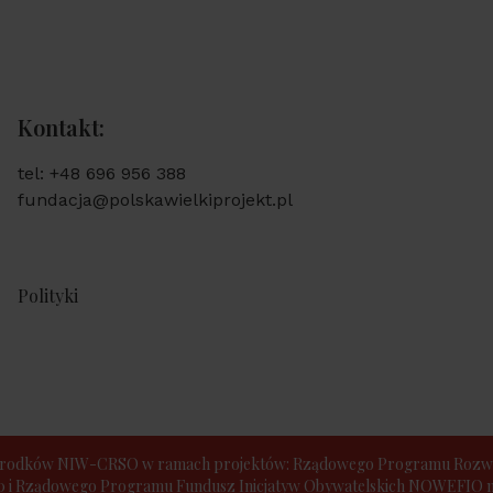
Kontakt:
tel: +48 696 956 388
fundacja@polskawielkiprojekt.pl
Polityki
e środków NIW-CRSO w ramach projektów: Rządowego Programu Rozwo
30 i Rządowego Programu Fundusz Inicjatyw Obywatelskich NOWEFIO na