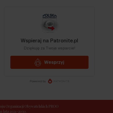
ju Organizacji Obywatelskich PROO
 lata 2021-2030.