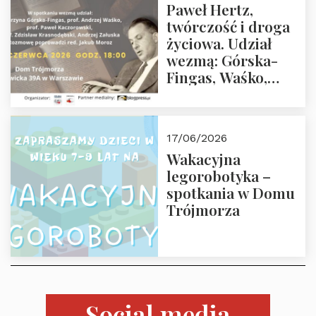
Paweł Hertz,
18:00.
twórczość i droga
życiowa. Udział
wezmą: Górska-
Fingas, Waśko,
Kaczorowski,
Krasnodębski,
Załuska, Moroz – 26
17/06/2026
czerwca 2026 r.
Wakacyjna
godz. 18:00 w Domu
legorobotyka –
Trójmorza.
spotkania w Domu
Zapraszamy!
Trójmorza
Social media