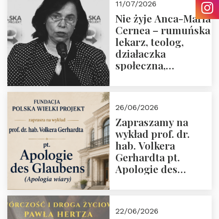
11/07/2026
Nie żyje Anca-Maria
Cernea – rumuńska
lekarz, teolog,
działaczka
społeczna,
uhonorowana
medalem “Odwaga i
wiarygodność”
26/06/2026
przez Fundację
Zapraszamy na
Polska Wielki
wykład prof. dr.
Projekt
hab. Volkera
Gerhardta pt.
Apologie des
Glaubens (Apologia
wiary). Dom
Trójmorza
22/06/2026
02.07.2026 r. godz.