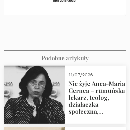
Podobne artykuły
11/07/2026
Nie żyje Anca-Maria
Cernea – rumuńska
lekarz, teolog,
działaczka
społeczna,
uhonorowana
medalem “Odwaga i