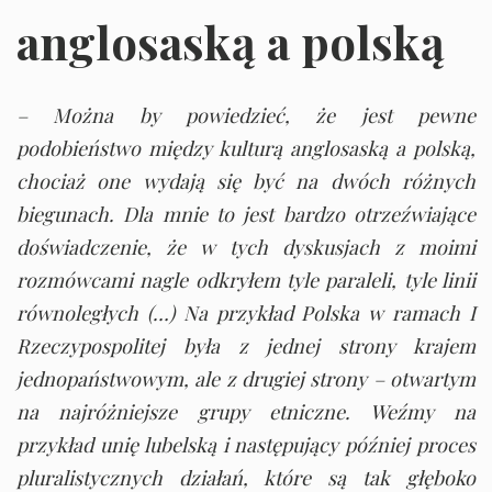
anglosaską a polską
– Można by powiedzieć, że jest pewne
podobieństwo między kulturą anglosaską a polską,
chociaż one wydają się być na dwóch różnych
biegunach. Dla mnie to jest bardzo otrzeźwiające
doświadczenie, że w tych dyskusjach z moimi
rozmówcami nagle odkryłem tyle paraleli, tyle linii
równoległych (…) Na przykład Polska w ramach I
Rzeczypospolitej była z jednej strony krajem
jednopaństwowym, ale z drugiej strony – otwartym
na najróżniejsze grupy etniczne. Weźmy na
przykład unię lubelską i następujący później proces
pluralistycznych działań, które są tak głęboko