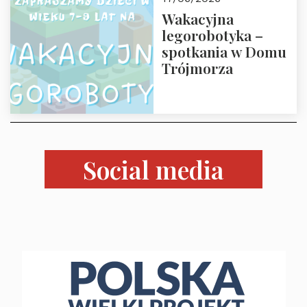
czerwca 2026 r.
Wakacyjna
godz. 18:00 w Domu
legorobotyka –
Trójmorza.
spotkania w Domu
Zapraszamy!
Trójmorza
Social media