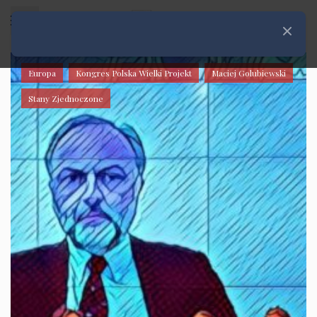
Rozwiń menu
Zamknij
Europa
Kongres Polska Wielki Projekt
Maciej Golubiewski
Stany Zjednoczone