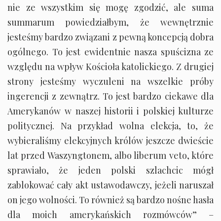
nie ze wszystkim się mogę zgodzić, ale suma
summarum powiedziałbym, że wewnętrznie
jesteśmy bardzo związani z pewną koncepcją dobra
ogólnego. To jest ewidentnie nasza spuścizna ze
względu na wpływ Kościoła katolickiego. Z drugiej
strony jesteśmy wyczuleni na wszelkie próby
ingerencji z zewnątrz. To jest bardzo ciekawe dla
Amerykanów w naszej historii i polskiej kulturze
politycznej. Na przykład wolna elekcja, to, że
wybieraliśmy elekcyjnych królów jeszcze dwieście
lat przed Waszyngtonem, albo liberum veto, które
sprawiało, że jeden polski szlachcic mógł
zablokować cały akt ustawodawczy, jeżeli naruszał
on jego wolności. To również są bardzo nośne hasła
dla moich amerykańskich rozmówców” –