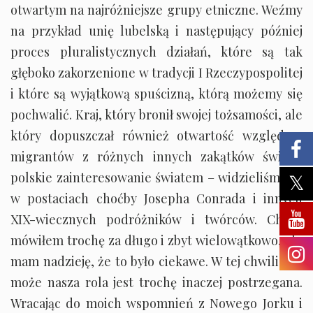
otwartym na najróżniejsze grupy etniczne. Weźmy
na przykład unię lubelską i następujący później
proces pluralistycznych działań, które są tak
głęboko zakorzenione w tradycji I Rzeczypospolitej
i które są wyjątkową spuścizną, którą możemy się
pochwalić. Kraj, który bronił swojej tożsamości, ale
który dopuszczał również otwartość względem
migrantów z różnych innych zakątków świata,
polskie zainteresowanie światem – widzieliśmy to
w postaciach choćby Josepha Conrada i innych
XIX-wiecznych podróżników i twórców. Chyba
mówiłem trochę za długo i zbyt wielowątkowo, ale
mam nadzieję, że to było ciekawe. W tej chwili być
może nasza rola jest trochę inaczej postrzegana.
Wracając do moich wspomnień z Nowego Jorku i