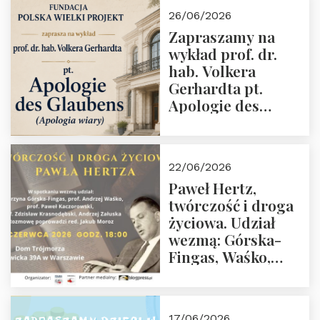
wiarygodność”
26/06/2026
przez Fundację
Zapraszamy na
Polska Wielki
wykład prof. dr.
Projekt
hab. Volkera
Gerhardta pt.
Apologie des
Glaubens (Apologia
wiary). Dom
Trójmorza
22/06/2026
02.07.2026 r. godz.
Paweł Hertz,
18:00.
twórczość i droga
życiowa. Udział
wezmą: Górska-
Fingas, Waśko,
Kaczorowski,
Krasnodębski,
Załuska, Moroz – 26
17/06/2026