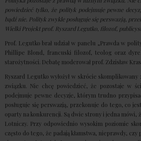
Polityka pozostaje z prawdą w luźnym związku. Nie 
powiedzieć tylko, że polityk podejmuje pewne decyz
bądź nie. Polityk zwykle posługuje się perswazją, prze
Wielki Projekt prof. Ryszard Legutko, filozof, publicy
Prof. Legutko brał udział w panelu „Prawda w polit
Phillipe Blond, francuski filozof, teolog oraz dyr
starożytności. Debatę moderował prof. Zdzisław Kra
Ryszard Legutko wyłożył w skrócie skomplikowany z
związku. Nie chcę powiedzieć, że pozostaje w śc
podejmuje pewne decyzje, którym trudno przypisać 
posługuje się perswazją, przekonuje do tego, co jes
oparty na konkurencji. Są dwie strony i jedna mówi, 
Lotniczy. Przy odpowiednio wysokim poziomie skon
często do tego, że padają kłamstwa, nieprawdy, czy