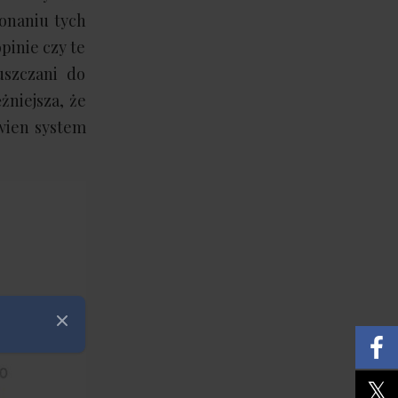
onaniu tych
pinie czy te
uszczani do
żniejsza, że
wien system
Zamknij