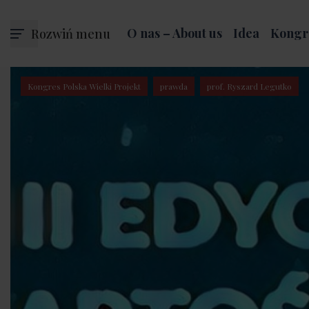
Rozwiń menu
O nas – About us
Idea
Kongr
Kongres Polska Wielki Projekt
prawda
prof. Ryszard Legutko