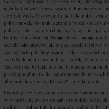
się ze starożytności, że w czasie wojny pierwszą ofi
głęboki, to nawet rzeczy czysto techniczne generuj
się z tym wiążą. Przy czym tu nie tylko politycy są
politycznością obejmuje ogromne rzesze społeczeństw
politycy robią czy nie robią, myślą czy nie myśl
konflikcie uczestniczą. Padają słowa i padają opini
określić jako fałszywe, ale one są częścią tej bitwy. 
czarnej liście polskiego rządu. To jest oczywiście ni
czy tylko kłamią z premedytacją. Myślę, że ich sta
czarnej liście, bo takiej nie ma, to ona na pewno n
prawdopodobnie to nie jest ordynarne kłamstwo, któr
albo prawda w sensie głębszym” – przekonywał.
Dostrzega też zagrożenia dotyczące formułowania
wytworzyła się swego rodzaju ortodoksja, która gło
racji bytu. Wobec takich poglądów, wobec ludzi, kt