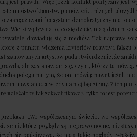
arą jest prawda. Więc jeżeli konflikt polityczny jest w
ą całe mnóstwo kłamstw, pomówień, i różnych obrzydli
 w to zaangażowani, bo system demokratyczny ma to do s
a. Wielki wpływ na to, co się dzieje, mają dziennikarz
ą, obywatele dowiadują się z mediów. Tak naprawę ws
e, które z punktu widzenia kryteriów prawdy i fałszu 
Z ust szanowanych artystów pada stwierdzenie, że znajdu
eprawda, ale zastanawiam się, czy ci, którzy to mówią, 
n ducha polega na tym, że oni mówią: nawet jeżeli nie
iebawem powstanie, a wtedy na niej będziemy. Z ich pun
e należałoby tak zakwalifikować, tylko to jest potenc
 przekazu. „We współczesnym świecie, we współczes
si, że niektóre poglądy są nieprawomocne, niesłuszn
órych się podejrzewa, że mają takie poglądy, właściw