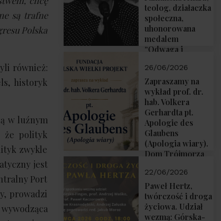
mstwem, chcę
teolog, działaczka
ne są trafne
społeczna,
uhonorowana
ngresu Polska
medalem
“Odwaga i
wiarygodność”
yli również:
26/06/2026
przez Fundację
Polska Wielki
Zapraszamy na
ls, historyk
Projekt
wykład prof. dr.
hab. Volkera
Gerhardta pt.
dą w luźnym
Apologie des
Glaubens
 że polityk
(Apologia wiary).
ityk zwykle
Dom Trójmorza
atyczny jest
02.07.2026 r.
22/06/2026
godz. 18:00.
ntralny Port
Paweł Hertz,
y, prowadzi
twórczość i droga
życiowa. Udział
za wywodząca
wezmą: Górska-