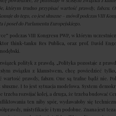
chcę powiedzieć, że pozostaje w ścisłym związku z kła
je, którym trudno przypisać wartość prawdy, fałszu. O
konuje do tego, co jest słuszne – mówił podczas VIII Ko
sta i poseł do Parlamentu Europejskiego.
yce” podczas VIII Kongresu PWP, w którym uczestnicz
ektor think-tanku Res Publica, oraz prof. David Enge
snodębski.
wiązek polityk z prawdą. „Polityka pozostaje z praw
isłym związku z kłamstwem, chcę powiedzieć tylko,
wartość prawdy, fałszu. One są trafne bądź nie. Pol
t słuszne. I to jest sytuacja modelowa. System demokr
że trzeba rozwijać kolej, a druga, że trzeba budować Ce
fliktowania ten niby spór, wydawałoby się techniczn
 półprawdy, mistyfikacje i tym podobne. Znana jest te