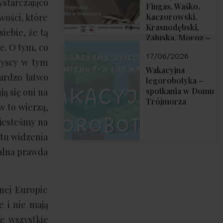
ystarczająco
Fingas, Waśko,
wości, które
Kaczorowski,
Krasnodębski,
iebie, że tą
Załuska, Moroz –
e. O tym, co
26 czerwca 2026
17/06/2026
r. godz. 18:00 w
zyscy w tym
Domu Trójmorza.
Wakacyjna
bardzo łatwo
Zapraszamy!
legorobotyka –
spotkania w Domu
ją się oni na
Trójmorza
w to wierzą,
 jesteśmy na
ktu widzenia
jalna prawda
nej Europie
e i nie mają
ie wszystkie