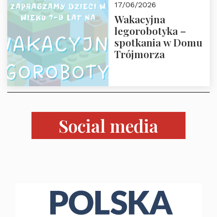
17/06/2026
czerwca 2026 r.
Wakacyjna
godz. 18:00 w Domu
legorobotyka –
Trójmorza.
spotkania w Domu
Zapraszamy!
Trójmorza
Social media