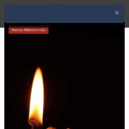
Rozwiń menu
Zamknij
Maryna Miklaszewska