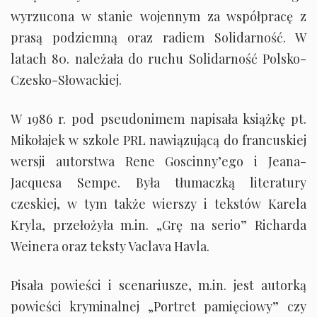
wyrzucona w stanie wojennym za współpracę z
prasą podziemną oraz radiem Solidarność. W
latach 80. należała do ruchu Solidarność Polsko-
Czesko-Słowackiej.
W 1986 r. pod pseudonimem napisała książkę pt.
Mikołajek w szkole PRL nawiązującą do francuskiej
wersji autorstwa Rene Goscinny’ego i Jeana-
Jacquesa Sempe. Była tłumaczką literatury
czeskiej, w tym także wierszy i tekstów Karela
Kryla, przełożyła m.in. „Grę na serio” Richarda
Weinera oraz teksty Vaclava Havla.
Pisała powieści i scenariusze, m.in. jest autorką
powieści kryminalnej „Portret pamięciowy” czy