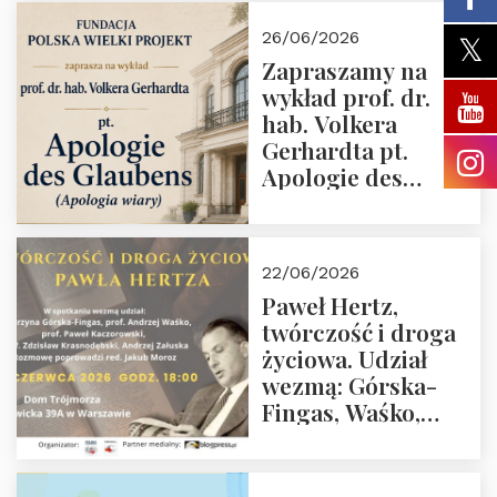
wiarygodność”
26/06/2026
przez Fundację
Zapraszamy na
Polska Wielki
wykład prof. dr.
Projekt
hab. Volkera
Gerhardta pt.
Apologie des
Glaubens (Apologia
wiary). Dom
Trójmorza
22/06/2026
02.07.2026 r. godz.
Paweł Hertz,
18:00.
twórczość i droga
życiowa. Udział
wezmą: Górska-
Fingas, Waśko,
Kaczorowski,
Krasnodębski,
Załuska, Moroz – 26