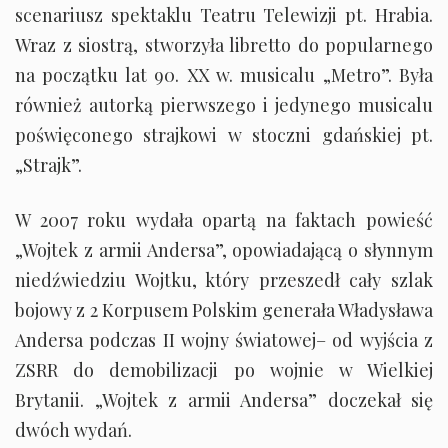
scenariusz spektaklu Teatru Telewizji pt. Hrabia.
Wraz z siostrą, stworzyła libretto do popularnego
na początku lat 90. XX w. musicalu „Metro”. Była
również autorką pierwszego i jedynego musicalu
poświęconego strajkowi w stoczni gdańskiej pt.
„Strajk”.
W 2007 roku wydała opartą na faktach powieść
„Wojtek z armii Andersa”, opowiadającą o słynnym
niedźwiedziu Wojtku, który przeszedł cały szlak
bojowy z 2 Korpusem Polskim generała Władysława
Andersa podczas II wojny światowej– od wyjścia z
ZSRR do demobilizacji po wojnie w Wielkiej
Brytanii. „Wojtek z armii Andersa” doczekał się
dwóch wydań.