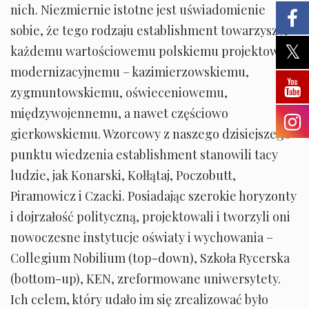
nich. Niezmiernie istotne jest uświadomienie
sobie, że tego rodzaju establishment towarzyszył
każdemu wartościowemu polskiemu projektowi
modernizacyjnemu – kazimierzowskiemu,
zygmuntowskiemu, oświeceniowemu,
międzywojennemu, a nawet częściowo
gierkowskiemu. Wzorcowy z naszego dzisiejszego
punktu wiedzenia establishment stanowili tacy
ludzie, jak Konarski, Kołłątaj, Poczobutt,
Piramowicz i Czacki. Posiadając szerokie horyzonty
i dojrzałość polityczną, projektowali i tworzyli oni
nowoczesne instytucje oświaty i wychowania –
Collegium Nobilium (top-down), Szkoła Rycerska
(bottom-up), KEN, zreformowane uniwersytety.
Ich celem, który udało im się zrealizować było