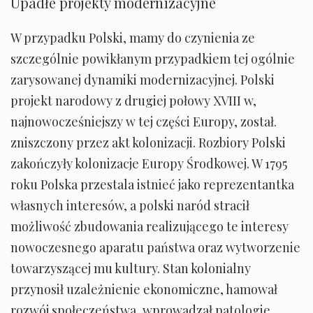
Upadłe projekty modernizacyjne
W przypadku Polski, mamy do czynienia ze
szczególnie powikłanym przypadkiem tej ogólnie
zarysowanej dynamiki modernizacyjnej. Polski
projekt narodowy z drugiej połowy XVIII w,
najnowocześniejszy w tej części Europy, został.
zniszczony przez akt kolonizacji. Rozbiory Polski
zakończyły kolonizacje Europy Środkowej. W 1795
roku Polska przestala istnieć jako reprezentantka
własnych interesów, a polski naród stracił
możliwość zbudowania realizującego te interesy
nowoczesnego aparatu państwa oraz wytworzenie
towarzyszącej mu kultury. Stan kolonialny
przynosił uzależnienie ekonomiczne, hamował
rozwój społeczeństwa, wprowadzał patologie