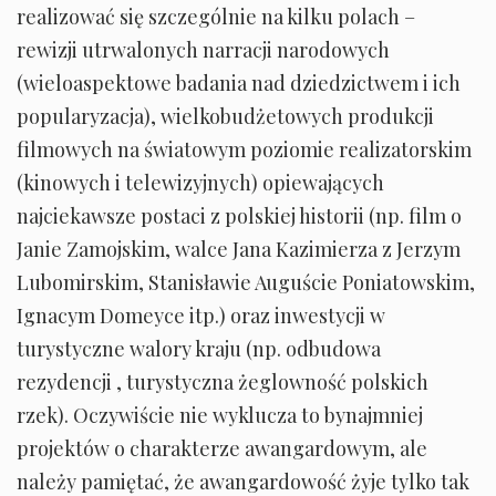
realizować się szczególnie na kilku polach –
rewizji utrwalonych narracji narodowych
(wieloaspektowe badania nad dziedzictwem i ich
popularyzacja), wielkobudżetowych produkcji
filmowych na światowym poziomie realizatorskim
(kinowych i telewizyjnych) opiewających
najciekawsze postaci z polskiej historii (np. film o
Janie Zamojskim, walce Jana Kazimierza z Jerzym
Lubomirskim, Stanisławie Auguście Poniatowskim,
Ignacym Domeyce itp.) oraz inwestycji w
turystyczne walory kraju (np. odbudowa
rezydencji , turystyczna żeglowność polskich
rzek). Oczywiście nie wyklucza to bynajmniej
projektów o charakterze awangardowym, ale
należy pamiętać, że awangardowość żyje tylko tak