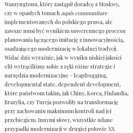
Waszyngtonu, który zastąpił doradcę z Moskwy,
czy w opasłych tomach
aquis communitare
implementowanych do polskiego prawa, ale
zawsze musi być wynikiem suwerennego procesu
planowania łączącego imitację z innowacyjnością,
osadzającego modernizację w lokalnej tradycji.
Widać dziś wyraźnie, jak w wyniku niskiej jakości
elit wytrąciliśmy sobie z ręki różne strategie i
narzędzia modernizacyjne – leapfrogging,
developmental state, dependent development,
które państwom takim, jak Chiny, Korea, Finlandia,
Brazylia, czy Turcja pozwoliły na transformację
przy zachowaniu maksimum kontroli nad jej
przebiegiem. Innymi słowy, wszystkie udane
przypadki modernizacji w drugiej połowie XX