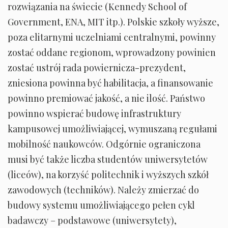
rozwiązania na świecie (Kennedy School of
Government, ENA, MIT itp.). Polskie szkoły wyższe,
poza elitarnymi uczelniami centralnymi, powinny
zostać oddane regionom, wprowadzony powinien
zostać ustrój rada powiernicza-prezydent,
zniesiona powinna być habilitacja, a finansowanie
powinno premiować jakość, a nie ilość. Państwo
powinno wspierać budowę infrastruktury
kampusowej umożliwiającej, wymuszaną regułami
mobilność naukowców. Odgórnie ograniczona
musi być także liczba studentów uniwersytetów
(liceów), na korzyść politechnik i wyższych szkół
zawodowych (techników). Należy zmierzać do
budowy systemu umożliwiającego pełen cykl
badawczy – podstawowe (uniwersytety),