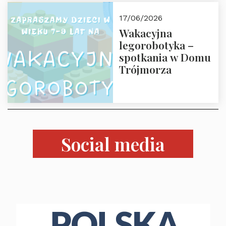
Załuska, Moroz – 26
17/06/2026
czerwca 2026 r.
Wakacyjna
godz. 18:00 w Domu
legorobotyka –
Trójmorza.
spotkania w Domu
Zapraszamy!
Trójmorza
Social media