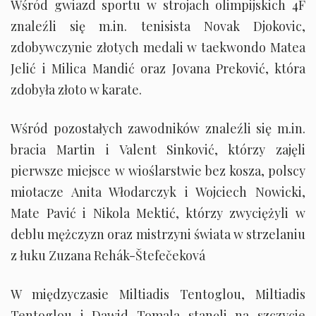
Wśród gwiazd sportu w strojach olimpijskich 4F
znaleźli się m.in. tenisista Novak Djokovic,
zdobywczynie złotych medali w taekwondo Matea
Jelić i Milica Mandić oraz Jovana Preković, która
zdobyła złoto w karate.
Wśród pozostałych zawodników znaleźli się m.in.
bracia Martin i Valent Sinković, którzy zajęli
pierwsze miejsce w wioślarstwie bez kosza, polscy
miotacze Anita Włodarczyk i Wojciech Nowicki,
Mate Pavić i Nikola Mektić, którzy zwyciężyli w
deblu mężczyzn oraz mistrzyni świata w strzelaniu
z łuku Zuzana Rehák-Štefečeková
W międzyczasie Miltiadis Tentoglou, Miltiadis
Tentoglou i Dawid Tomala stanęli na szczycie