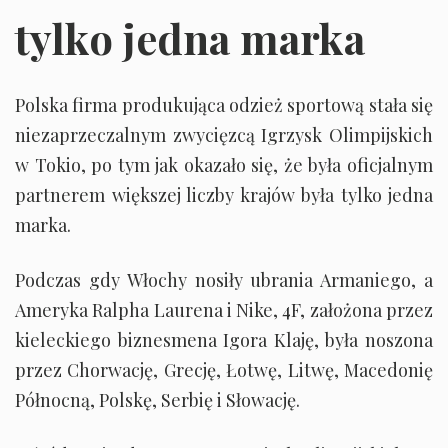
tylko jedna marka
Polska firma produkująca odzież sportową stała się
niezaprzeczalnym zwycięzcą Igrzysk Olimpijskich
w Tokio, po tym jak okazało się, że była oficjalnym
partnerem większej liczby krajów była tylko jedna
marka.
Podczas gdy Włochy nosiły ubrania Armaniego, a
Ameryka Ralpha Laurena i Nike, 4F, założona przez
kieleckiego biznesmena Igora Klaję, była noszona
przez Chorwację, Grecję, Łotwę, Litwę, Macedonię
Północną, Polskę, Serbię i Słowację.