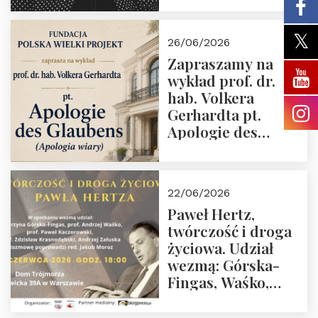
medalem “Odwaga i
wiarygodność”
26/06/2026
przez Fundację
Zapraszamy na
Polska Wielki
wykład prof. dr.
Projekt
hab. Volkera
Gerhardta pt.
Apologie des
Glaubens (Apologia
wiary). Dom
Trójmorza
22/06/2026
02.07.2026 r. godz.
Paweł Hertz,
18:00.
twórczość i droga
życiowa. Udział
wezmą: Górska-
Fingas, Waśko,
Kaczorowski,
Krasnodębski,