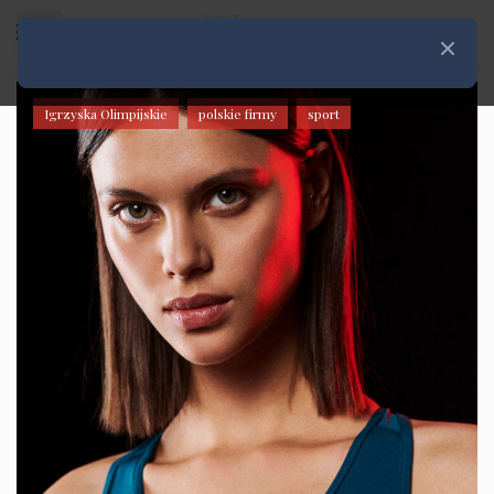
Rozwiń menu
Zamknij
Igrzyska Olimpijskie
polskie firmy
sport