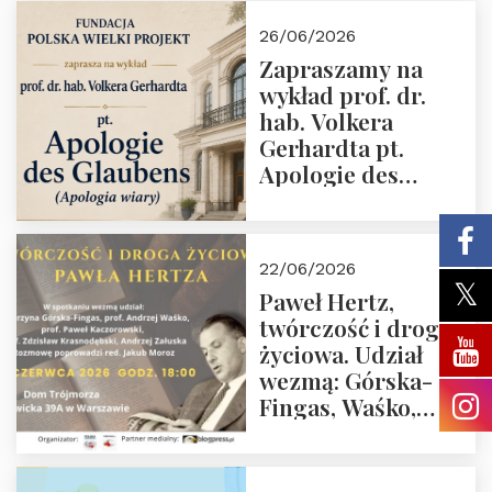
wiarygodność”
26/06/2026
przez Fundację
Zapraszamy na
Polska Wielki
wykład prof. dr.
Projekt
hab. Volkera
Gerhardta pt.
Apologie des
Glaubens (Apologia
wiary). Dom
Trójmorza
22/06/2026
02.07.2026 r. godz.
Paweł Hertz,
18:00.
twórczość i droga
życiowa. Udział
wezmą: Górska-
Fingas, Waśko,
Kaczorowski,
Krasnodębski,
Załuska, Moroz – 26