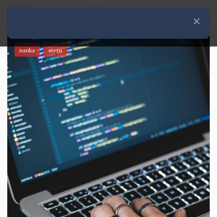
Rozwiń menu
Zamknij
nauka
stem