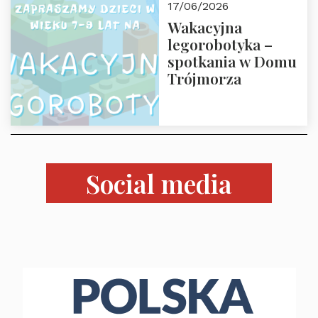
17/06/2026
czerwca 2026 r.
Wakacyjna
godz. 18:00 w Domu
legorobotyka –
Trójmorza.
spotkania w Domu
Zapraszamy!
Trójmorza
Social media