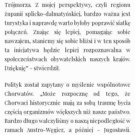
Trójmorza. Z mojej perspektywy, czyli regionu
żupanii splicko-dalmatyńskiej, bardzo ważna jest
turystyka i naprawdę warto byłoby poprawić siatkę
połączeń. Znając się lepiej, pomagając sobie
nawzajem, staniemy się sobie bliżsi i w ten sposób
ta inicjatywa będzie lepiej rozpoznawalna w
społeczeństwach obywatelskich naszych krajów.
Dziękuję” – stwierdził.
Polityk został zapytany o myślenie wspólnotowe
Chorwatów. „Może rozpocznę od tego, że
Chorwaci historycznie mają za sobą traumę bycia
częścią organizmów większych niż nasze państwo.
Bardzo długo walczyliśmy o naszą niepodległość w
ramach Austro-Węgier, a później – Jugosławii.