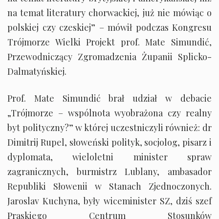
na temat literatury chorwackiej, już nie mówiąc o
polskiej czy czeskiej” – mówił podczas Kongresu
Trójmorze Wielki Projekt prof. Mate Simundić,
Przewodniczący Zgromadzenia Żupanii Splicko-
Dalmatyńskiej.
Prof. Mate Simundić brał udział w debacie
„Trójmorze – wspólnota wyobrażona czy realny
byt polityczny?” w której uczestniczyli również: dr
Dimitrij Rupel, słoweński polityk, socjolog, pisarz i
dyplomata, wieloletni minister spraw
zagranicznych, burmistrz Lublany, ambasador
Republiki Słowenii w Stanach Zjednoczonych.
Jaroslav Kuchyna, były wiceminister SZ, dziś szef
Praskiego Centrum Stosunków