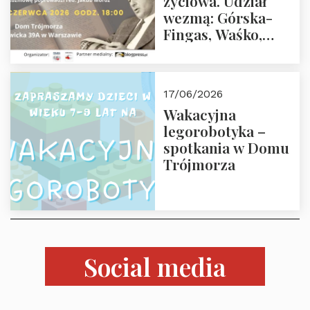
życiowa. Udział
wezmą: Górska-
Fingas, Waśko,
Kaczorowski,
Krasnodębski,
Załuska, Moroz – 26
17/06/2026
czerwca 2026 r.
Wakacyjna
godz. 18:00 w Domu
legorobotyka –
Trójmorza.
spotkania w Domu
Zapraszamy!
Trójmorza
Social media