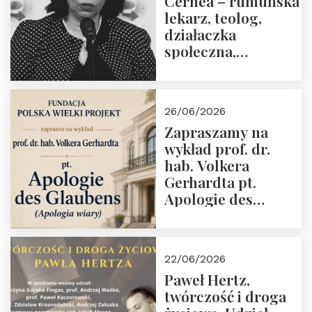
Cernea – rumuńska
lekarz, teolog,
działaczka
społeczna,
uhonorowana
medalem “Odwaga i
wiarygodność”
26/06/2026
przez Fundację
Zapraszamy na
Polska Wielki
wykład prof. dr.
Projekt
hab. Volkera
Gerhardta pt.
Apologie des
Glaubens (Apologia
wiary). Dom
Trójmorza
22/06/2026
02.07.2026 r. godz.
Paweł Hertz,
18:00.
twórczość i droga