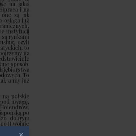
ść na jakiś
ółpraca i na
 one są jak
 osiąga już
granicznych,
a instytucji
e są rynkami
usług, czyli
atyckich, to
spojrzymy na
dstawiciele
śnie sposób.
dsiębiorstwa
rodowych. To
ał, a my już
 na polskie
 pod uwagę,
 Holendrów,
 japońską po
ardzo dobrym
po II wojnie
ie na całym
e w procesie