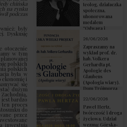
iedy chińska
teolog, działaczka
ych na rynku
społeczna,
ówił podczas
uhonorowana
medalem
wnież: były
“Odwaga i
j. Dyskusję
wiarygodność”
26/06/2026
przez Fundację
Polska Wielki
Zapraszamy na
e otoczenie
Projekt
wykład prof. dr.
 mamy w tym
i planowanej
hab. Volkera
ję polskich
Gerhardta pt.
nia polskich
Apologie des
acja była w
Glaubens
o ekonomię i
(Apologia wiary).
konywać się
Dom Trójmorza
ę stać dużym
ę Zachodnią,
02.07.2026 r.
 jest bardzo
22/06/2026
godz. 18:00.
s ten proces
Paweł Hertz,
stosunku do
twórczość i droga
owane przez
życiowa. Udział
 inwestowane
a inwestują
wezmą: Górska-