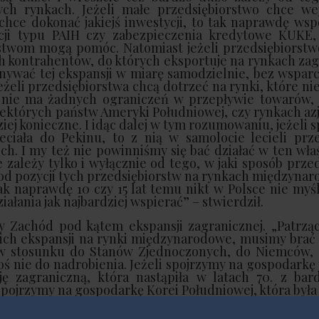
ch rynkach. Jeżeli małe przedsiębiorstwo chce wej
chce dokonać jakiejś inwestycji, to tak naprawdę wsp
cji typu PAIH czy zabezpieczenia kredytowe KUKE,
stwom mogą pomóc. Natomiast jeżeli przedsiębiorstwo
h kontrahentów, do których eksportuje na rynkach za
onywać tej ekspansji w miarę samodzielnie, bez wsparci
eżeli przedsiębiorstwa chcą dotrzeć na rynki, które ni
ie nie ma żadnych ograniczeń w przepływie towarów, 
ektórych państw Ameryki Południowej, czy rynkach azj
ziej konieczne. I idąc dalej w tym rozumowaniu, jeżeli 
ciała do Pekinu, to z nią w samolocie lecieli prze
h. I my też nie powinniśmy się bać działać w ten wła
zależy tylko i wyłącznie od tego, w jaki sposób prze
od pozycji tych przedsiębiorstw na rynkach międzyna
ak naprawdę 10 czy 15 lat temu nikt w Polsce nie myśl
iałania jak najbardziej wspierać” – stwierdził.
 Zachód pod kątem ekspansji zagranicznej. „Patrząc
 ich ekspansji na rynki międzynarodowe, musimy brać
 w stosunku do Stanów Zjednoczonych, do Niemców,
 coś nie do nadrobienia. Jeżeli spojrzymy na gospodarkę
ansję zagraniczną, która nastąpiła w latach 70. z b
i spojrzymy na gospodarkę Korei Południowej, która była 
 jak mocno obecne są firmy koreańskie w tym momenc
o zrobienia. Z reguły jeżeli jest jakieś zapóźnieni