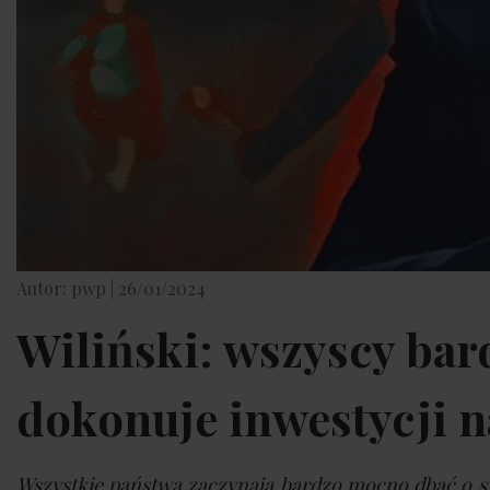
Autor: pwp |
26/01/2024
Wiliński: wszyscy bar
dokonuje inwestycji na
Wszystkie państwa zaczynają bardzo mocno dbać o sw