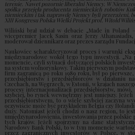
terenie. Nawet pozornie liberalni Niemcy. W Niemczec
spółka przejęła producenta niemieckich robotów Ku
niemieckim i tak naprawdę Niemcy byli przerażeni, bo
XIII Kongresu Polska Wielki Projekt prof. Witold Wiliń
Wiliński brał udział w debacie „Made in Poland – 
wicepremier Jacek Sasin oraz Jerzy Athanasiadis
moderował dziennikarz oraz prezes zarządu Fundacji
Naukowiec scharakteryzował proces i warunki eksp
międzynarodowe wokół tego typu inwestycji. „Na
momencie, czyli sytuacji dotyczącej polskich inwes
na system wolnorynkowy. Takim pierwszym podstawo
firm zagranicą po roku 1989 roku, był po pierwsze,
przedsiębiorstw i przedsiębiorców w działaniu n
Czechach, na Węgrzech, w Estonii, w krajach naszego 
procesy internacjonalizacji przedsiębiorstw, mówi
szybciej, bo rynek wewnętrzny jest mniejszy. Jeżeli
przedsiębiorstwem, to o wiele szybciej zaczyna wy
oczywiście może być przykładem Belgia czy Holandia,
duży. Natomiast jeżeli chodzi o nasz region, to je
umiędzynarodowienia, inwestowania przez polskie p
tych krajów. Jeżeli spojrzymy na dane statysty
Narodowy Bank Polski, to w tym momencie wartość in
przez zagranicznych inwestorów w Polsce, w stos