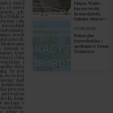
ranicą mniej
Fingas, Waśko,
ego, co mówi
Kaczorowski,
mencie, gdy
Krasnodębski,
h z Polski w
Załuska, Moroz –
esteśmy cały
26 czerwca 2026
 powiedział
17/06/2026
aradygmatu.
r. godz. 18:00 w
jące, jeżeli
Domu Trójmorza.
Wakacyjna
dnoczonych.
Zapraszamy!
legorobotyka –
 blokowania
spotkania w Domu
zy innymi w
Trójmorza
zmiany tego
ęcej 2 lata
ewnętrzny i
 bardzo duża
ka. To jest
, bo to jest
anawiać nad
 konkretnie
ątku procesu
 w pierwszym
iecki, kraje
ał spytany o
wa średnie.
o, gdzie te