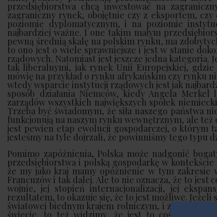
przedsiębiorstwa chcą inwestować na zagraniczny
zagraniczny rynek, obojętnie czy z eksportem, czy 
poziomie dyplomatycznym, i na poziomie instytu
najbardziej ważne. I one takim małym przedsiębior
pewną średnią skalę na polskim rynku, ma zdobytyc
to ono jest o wiele sprawniejsze i jest w stanie dok
rządowych. Natomiast jest jeszcze jedna kategoria. J
tak liberalnymi, jak rynek Unii Europejskiej, gdz
mówię na przykład o rynku afrykańskim czy rynku ni
wtedy wsparcie instytucji rządowych jest jak najbard
sposób działania Niemców, kiedy Angela Merkel le
zarządów wszystkich największych spółek niemieckic
Trzeba być świadomym, że siła naszego państwa nie 
funkcjonują na naszym rynku wewnętrznym, ale też 
jest pewien etap ewolucji gospodarczej, o którym t
jesteśmy na tyle dojrzali, że powinniśmy tego typu dz
Pomimo zapóźnienia, Polska może nadgonić bogaty
przedsiębiorstwa i polską gospodarkę w kontekście
że my jako kraj mamy opóźnienie w tym zakresie
Francuzów i tak dalej. Ale to nie oznacza, że to jest
wojnie, jej stopień internacjonalizacji, jej eksp
rezultatem, to okazuje się, że to jest możliwe. Jeżel
światowej biednym krajem rolniczym, i zobaczymy,
świecie, to też widzimy, że jest to coś, co jest d