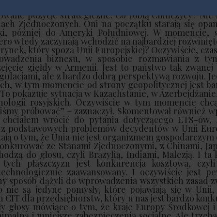
o tych światowych liderów, to trzeba przyjąć jaką
owane pozycje strategiczne. Co robią Chińczycy? Nie
anach Zjednoczonych. Oni na początku starają się op
ryki, później do Ameryki Południowej. W momencie, 
ro wtedy zaczynają wchodzić na najbardziej rozwinięte 
 rynek, który spoza Unii Europejskiej? Oczywiście, czas
wadzenia biznesu, w sposobie rozmawiania z ty
cie giełdy w Armenii. Jest to państwo tak zwanej bl
egulacjami, ale z bardzo dobrą perspektywą rozwoju. J
kich, w tym momencie od strony geopolitycznej jest 
 To pokazuje sytuacja w Kazachstanie, w Azerbejdżanie
chnologii rosyjskich. Oczywiście w tym momencie chc
niśmy próbować” – zaznaczył.
Skomentował również wp
, chciałem wrócić do pytania dotyczącego ETS-ów, F
 z podstawowych problemów decydentów w Unii Euro
iętają o tym, że Unia nie jest organizmem gospodarcz
 konkurować ze Stanami Zjednoczonymi, z Chinami, Ja
odzą do głosu, czyli Brazylią, Indiami, Malezją. I ta
tych płaszczyzn jest konkurencja kosztowa, czyl
technologicznie zaawansowany. I oczywiście jest p
ny sposób dążyli do wprowadzenia wszystkich zasad z
 nie są jedyne pomysły, które pojawiają się w Unii,
 CIT dla przedsiębiorstw, który u nas jest bardzo kon
ły głosy mówiące o tym, że kraje Europy Środkowej i
nimalną i mniejsze zabezpieczenia socjalne. Ale trzeb