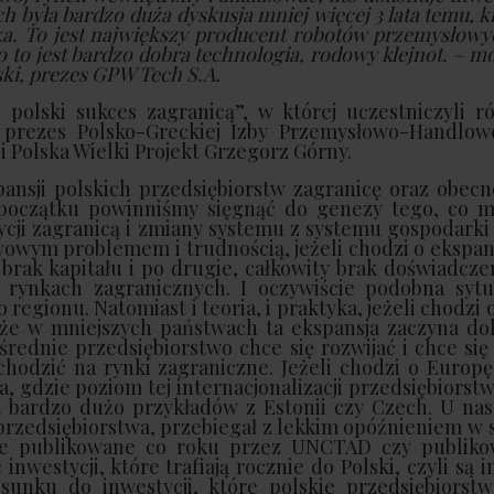
h była bardzo duża dyskusja mniej więcej 3 lata temu, k
ka. To jest największy producent robotów przemysłow
 to jest bardzo dobra technologia, rodowy klejnot. – m
ski, prezes GPW Tech S.A.
polski sukces zagranicą”, w której uczestniczyli ró
, prezes Polsko-Greckiej Izby Przemysłowo-Handlowe
 Polska Wielki Projekt Grzegorz Górny.
ansji polskich przedsiębiorstw zagranicę oraz obecn
 początku powinniśmy sięgnąć do genezy tego, co
tycji zagranicą i zmiany systemu z systemu gospodark
wym problemem i trudnością, jeżeli chodzi o ekspans
 brak kapitału i po drugie, całkowity brak doświadcze
a rynkach zagranicznych. I oczywiście podobna sytu
regionu. Natomiast i teoria, i praktyka, jeżeli chodzi 
, że w mniejszych państwach ta ekspansja zaczyna do
 średnie przedsiębiorstwo chce się rozwijać i chce si
chodzić na rynki zagraniczne. Jeżeli chodzi o Europ
 gdzie poziom tej internacjonalizacji przedsiębiorstw
st bardzo dużo przykładów z Estonii czy Czech. U na
rzedsiębiorstwa, przebiegał z lekkim opóźnieniem w 
czne publikowane co roku przez UNCTAD czy publik
westycji, które trafiają rocznie do Polski, czyli są
unku do inwestycji, które polskie przedsiębiorstw