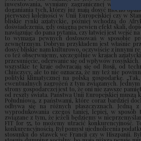
inwestowania, wymiany zagranicznej w stosunku d
doganiania tych, którzy już mają dosyć mocno opan
pierwszej kolejności w Unii Europejskiej czy w St
bliskie rynki azjatyckie, później wchodzą do Af
doświadczenia, gdy osiągną pewien efekt skali, dopie
nawiązując do pana pytania, czy łatwiej jest wejść na
to wymaga pewnych dostosowań w sposobie pro
zewnętrznym. Dobrym przykładem jest właśnie przeję
dosyć bliskie nam kulturowo, oczywiście z innymi r
co też obserwujemy, szczególnie w krajach azjatyc
przesunięcie, oderwanie się od wpływów rosyjskich.
wszystkie te kraje odwracają się od Rosji, od te
Chińczycy, ale to nie oznacza, że my też nie powin
polityki klimatycznej na polską gospodarkę. „Tak
ewentualnych zagrożeń z tym związanych. Jednym
strony gospodarczej jest to, że oni nie zawsze pam
od reszty świata. Państwa Unii Europejskiej muszą
Południową, z państwami, które coraz bardziej doch
odbywa się na różnych płaszczyznach. Jedną z 
wyprodukowania czegoś taniej, lepiej, w sposób 
związane z tym, że jeżeli będziemy w nieprzemyśla
FIT for 55, to możemy utracić konkurencyjność. To
konkurencyjnością. Był pomysł ujednolicenia podatku
stosunku do stawek we Francji czy w Hiszpanii. By
stosują dumping socjalny, bo mają niższą pensję mi