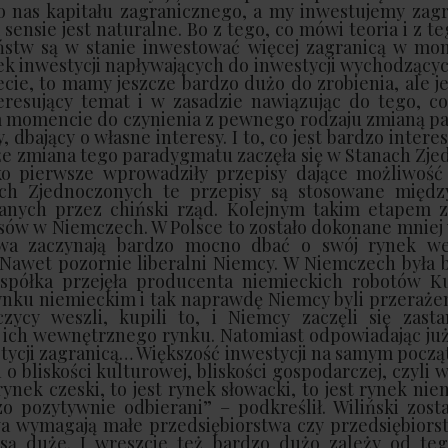
a do nas kapitału zagranicznego, a my inwestujemy zag
 sensie jest naturalne. Bo z tego, co mówi teoria i z t
aństw są w stanie inwestować więcej zagranicą w mo
k inwestycji napływających do inwestycji wychodzącyc
ecie, to mamy jeszcze bardzo dużo do zrobienia, ale j
eresujący temat i w zasadzie nawiązując do tego, co
m momencie do czynienia z pewnego rodzaju zmianą p
bający o własne interesy. I to, co jest bardzo interesu
e zmiana tego paradygmatu zaczęła się w Stanach Zje
ako pierwsze wprowadziły przepisy dające możliwość
ach Zjednoczonych te przepisy są stosowane międ
wanych przez chiński rząd. Kolejnym takim etapem 
 w Niemczech. W Polsce to zostało dokonane mniej wi
twa zaczynają bardzo mocno dbać o swój rynek w
. Nawet pozornie liberalni Niemcy. W Niemczech była
 spółka przejęła producenta niemieckich robotów Ku
ku niemieckim i tak naprawdę Niemcy byli przerażeni
zycy weszli, kupili to, i Niemcy zaczęli się zast
ch wewnętrznego rynku. Natomiast odpowiadając już
stycji zagranicą… Większość inwestycji na samym pocz
h o bliskości kulturowej, bliskości gospodarczej, czyli
rynek czeski, to jest rynek słowacki, to jest rynek niem
zo pozytywnie odbierani” – podkreślił.
Wiliński zost
 wymagają małe przedsiębiorstwa czy przedsiębiorst
 są duże. I wreszcie też bardzo dużo zależy od teg