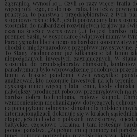
zagranicą, wynosi 10:1. Czyli 10 razy więcej trafi
więcej 10% tego, co do nas trafia. I to też w pewnym
praktyka, to państwa i przedsiębiorstwa z tych p
stopniowo rośnie PKB. Jeżeli porównamy ten stosune
stosunku do najbardziej rozwiniętych krajów na świ
czas na ścieżce wzrostowej (…) To jest bardzo int
premier Sasin, w gospodarce światowej mamy w ty
Paradygmatu liberalnego na bardziej konserwatywny, d
chodzi o międzynarodowe przepływy inwestycyjne, ż
To Stany Zjednoczone już kilkanaście lat temu j
niepożądanych inwestycji zagranicznych. W Stan
stosunku do przedsiębiorstw chińskich, kontrolo
paradygmatu było wprowadzenie podobnych przepisów
temu w trakcie pandemii. Czyli wszystkie pańs
analizować, kto dokonuje inwestycji na ich terenie
dyskusja mniej więcej 3 lata temu, kiedy chińska
największy producent robotów przemysłowych na ryn
bardzo dobra technologia, rodowy klejnot. Chińc
wzmocnieniem mechanizmów dotyczących ochrony i
na pana pytanie odnośnie klimatu dla polskich inwe
internacjonalizacji dokonuje się w krajach sąsiednic
etapie, jeżeli chodzi o polskich inwestorów, to jest 
bałtyckie, częściowo Ukraina. I tam jesteśmy bard
pomoc państwa. „Zupełnie innej pomocy od państwa
Innej pomocy potrzebują przedsiębiorstwa, które