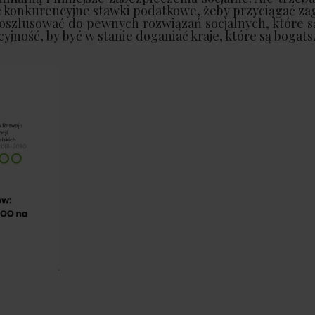
 konkurencyjne stawki podatkowe, żeby przyciągać za
oszlusować do pewnych rozwiązań socjalnych, które s
jność, by być w stanie doganiać kraje, które są bogats