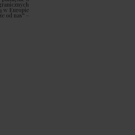
granicznych
ą w Europie
ze od nas” –