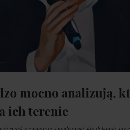
dzo mocno analizują, k
 ich terenie
ój rynek wewnętrzny i analizować, kto dokonuje inwes