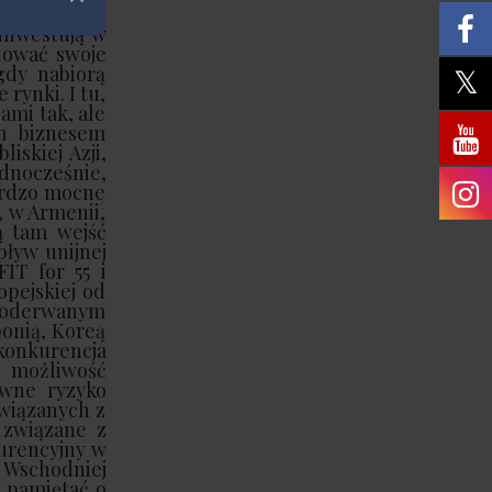
Zamknij
ś strategię
 inwestują w
anować swoje
gdy nabiorą
rynki. I tu,
ami tak, ale
m biznesem
iskiej Azji,
ednocześnie,
bardzo mocne
, w Armenii,
ą tam wejść
ływ unijnej
IT for 55 i
pejskiej od
ym oderwanym
ponią, Koreą
 konkurencja
i możliwość
ewne ryzyko
wiązanych z
 związane z
kurencyjny w
 Wschodniej
a pamiętać o