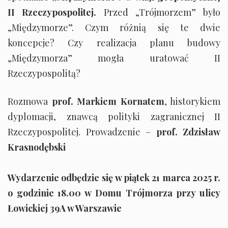
II Rzeczypospolitej.
Przed „Trójmorzem” było
„Międzymorze”. Czym różnią się te dwie
koncepcje? Czy realizacja planu budowy
„Międzymorza” mogła uratować II
Rzeczypospolitą?
Rozmowa
prof. Markiem Kornatem
, historykiem
dyplomacji, znawcą polityki zagranicznej II
Rzeczypospolitej. Prowadzenie –
prof. Zdzisław
Krasnodębski
Wydarzenie odbędzie się w piątek 21 marca 2025 r.
o godzinie 18.00 w Domu Trójmorza przy ulicy
Łowickiej 39A w Warszawie