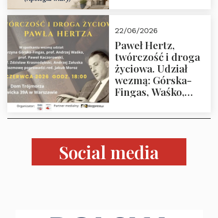
wiary). Dom
Trójmorza
22/06/2026
02.07.2026 r. godz.
Paweł Hertz,
18:00.
twórczość i droga
życiowa. Udział
wezmą: Górska-
Fingas, Waśko,
Kaczorowski,
Krasnodębski,
Załuska, Moroz – 26
czerwca 2026 r.
Social media
godz. 18:00 w Domu
Trójmorza.
Zapraszamy!