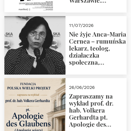
Czwartek 16.07.2026
o godz. 19:00.
11/07/2026
Nie żyje Anca-Maria
Cernea – rumuńska
lekarz, teolog,
działaczka
społeczna,
uhonorowana
medalem “Odwaga i
wiarygodność”
26/06/2026
przez Fundację
Zapraszamy na
Polska Wielki
wykład prof. dr.
Projekt
hab. Volkera
Gerhardta pt.
Apologie des
Glaubens (Apologia