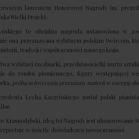
pierwszym laureatem Honorowej Nagrody im. prezy
ka Wielki Projekt.
skiego to oficjalna nagroda ustanowiona w 2011
dzie ona przyznawana wybitnym polskim twórcom, któ
istorii, tradycji i współczesności naszego kraju.
twa wybitnej rzeźbiarki, przedstawicielki nurtu sztuki
uje do rombu płomiennego, figury występującej w
orka,
próbą uchwycenia przemiany materii w energię d
ydenta Lecha Kaczyńskiego został polski pianista
ilar.
ław Krasnodębski, ideą tej Nagrody jest uhonorowanie t
terpretuje w świetle doświadczeń nowoczesności.