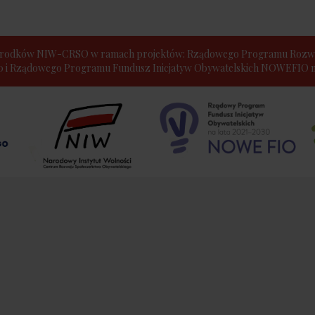
e środków NIW-CRSO w ramach projektów: Rządowego Programu Rozwo
30 i Rządowego Programu Fundusz Inicjatyw Obywatelskich NOWEFIO na