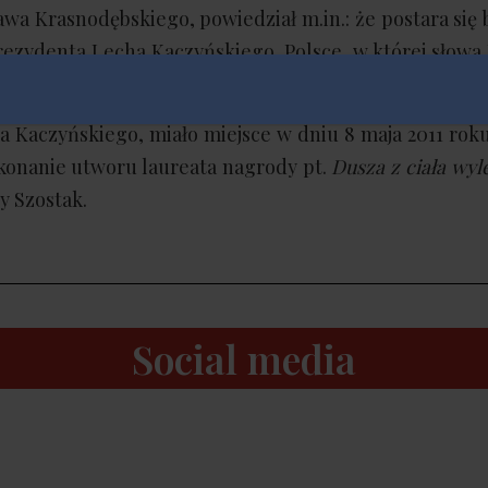
ława Krasnodębskiego, powiedział m.in.: że postara się 
prezydenta Lecha Kaczyńskiego. Polsce, w której słowa
tóre krzepiły ich w najtrudniejszych momentach naszej 
Kaczyńskiego, miało miejsce w dniu 8 maja 2011 roku
konanie utworu laureata nagrody pt.
Dusza z ciała wyle
y Szostak.
Social media