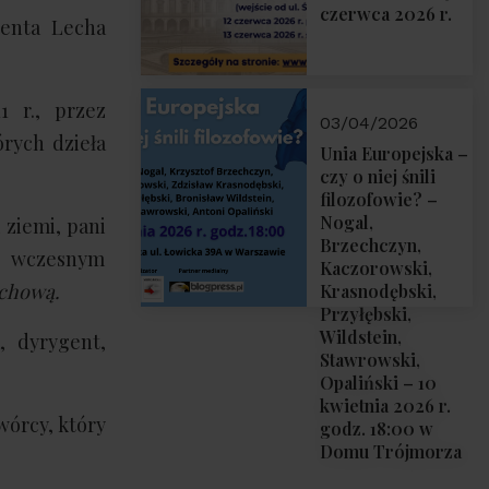
czerwca 2026 r.
denta Lecha
 r., przez
03/04/2026
rych dzieła
Unia Europejska –
czy o niej śnili
filozofowie? –
Nogal,
 ziemi, pani
Brzechczyn,
e wczesnym
Kaczorowski,
uchową.
Krasnodębski,
Przyłębski,
Wildstein,
, dyrygent,
Stawrowski,
Opaliński – 10
kwietnia 2026 r.
wórcy, który
godz. 18:00 w
Domu Trójmorza