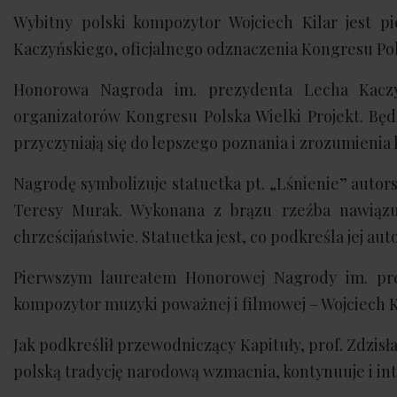
Wybitny polski kompozytor Wojciech Kilar jest 
Kaczyńskiego, oficjalnego odznaczenia Kongresu Pols
Honorowa Nagroda im. prezydenta Lecha Kaczyń
organizatorów Kongresu Polska Wielki Projekt. Bę
przyczyniają się do lepszego poznania i zrozumienia h
Nagrodę symbolizuje statuetka pt. „Lśnienie” autors
Teresy Murak. Wykonana z brązu rzeźba nawiąz
chrześcijaństwie. Statuetka jest, co podkreśla jej aut
Pierwszym laureatem Honorowej Nagrody im. prez
kompozytor muzyki poważnej i filmowej – Wojciech K
Jak podkreślił przewodniczący Kapituły, prof. Zdzis
polską tradycję narodową wzmacnia, kontynuuje i in