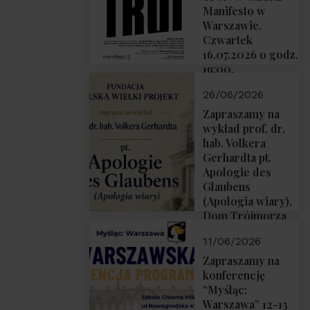
Manifesto w
Warszawie.
Czwartek
16.07.2026 o godz.
19:00.
26/06/2026
Zapraszamy na
wykład prof. dr.
hab. Volkera
Gerhardta pt.
Apologie des
Glaubens
(Apologia wiary).
Dom Trójmorza
02.07.2026 r.
11/06/2026
godz. 18:00.
Zapraszamy na
konferencję
“Myśląc:
Warszawa” 12-13