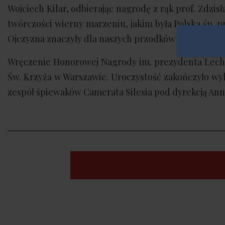
Wojciech Kilar, odbierając nagrodę z rąk prof. Zdzis
twórczości wierny marzeniu, jakim była Polska śp. 
Ojczyzna znaczyły dla naszych przodków tak wiele i k
Wręczenie Honorowej Nagrody im. prezydenta Lecha 
Św. Krzyża w Warszawie. Uroczystość zakończyło wy
zespół śpiewaków Camerata Silesia pod dyrekcją Ann