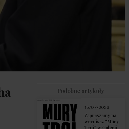
ha
Podobne artykuły
15/07/2026
Zapraszamy na
wernisaż “Mury
Troi” w Galerii