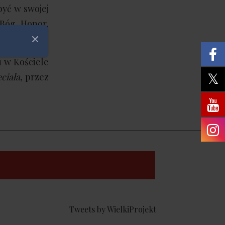
być w swojej
 Bóg, Honor,
historii.
Zamknij
 w Kościele
ciała
, przez
Tweets by WielkiProjekt