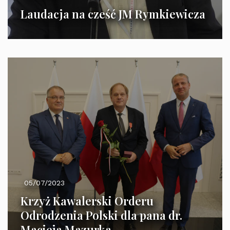
Laudacja na cześć JM Rymkiewicza
05/07/2023
Krzyż Kawalerski Orderu
Odrodzenia Polski dla pana dr.
Macieja Mazurka