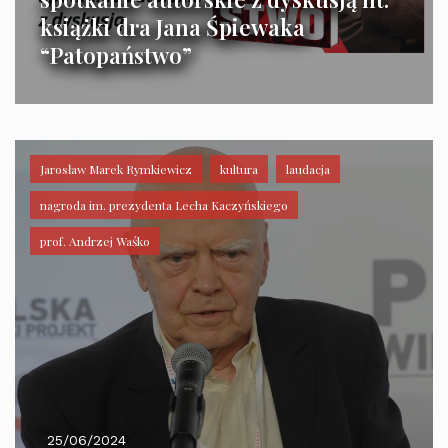
książki dra Jana Śpiewaka
“Patopaństwo”
Jarosław Marek Rymkiewicz
kultura
laudacja
nagroda im. prezydenta Lecha Kaczyńskiego
prof. Andrzej Waśko
25/06/2024