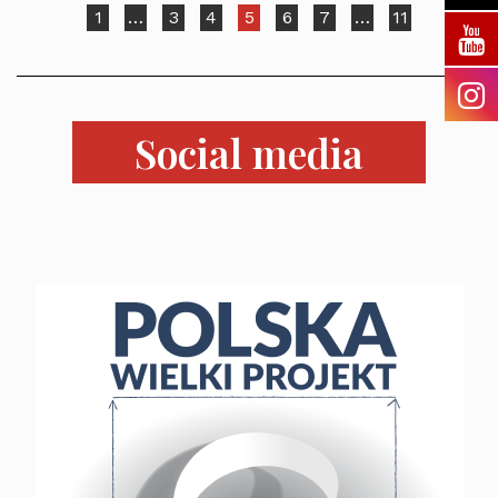
1
…
3
4
5
6
7
…
11
Social media