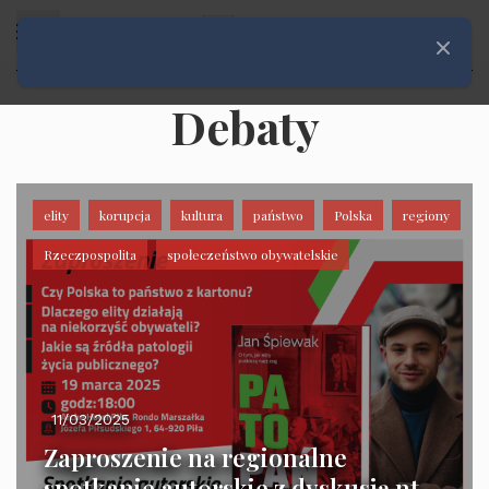
Rozwiń menu
Zamknij
Debaty
elity
korupcja
kultura
państwo
Polska
regiony
Rzeczpospolita
społeczeństwo obywatelskie
11/03/2025
Zaproszenie na regionalne
spotkanie autorskie z dyskusją nt.