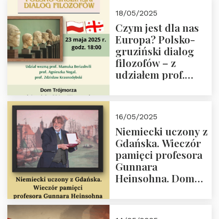
Białego, działacz
18/05/2025
społeczny, członek
Czym jest dla nas
Kapituły Nagrody
Europa? Polsko-
im. Prezydenta
gruziński dialog
Lecha
filozofów – z
Kaczyńskiego.
udziałem prof.
Wielki autorytet.
Mamuki
Beriashvili’ego, prof.
Agnieszki Nogal.
16/05/2025
Dom Trójmorza 23
Niemiecki uczony z
maja 2025 r. godz.
Gdańska. Wieczór
18:00.
pamięci profesora
Gunnara
Heinsohna. Dom
Trójmorza 16 maja
2025 r. godz. 18:00.
Zapraszamy!