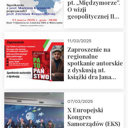
pt. „Międzymorze”.
O wizji
geopolitycznej II
Rzeczypospolitej –
21.03.2025 r. o godz.
18:00 – prof. Kornat
11/03/2025
i prof.
Zaproszenie na
Krasnodębski
regionalne
spotkanie autorskie
z dyskusją nt.
książki dra Jana
Śpiewaka
“Patopaństwo”
07/03/2025
X Europejski
Kongres
Samorządów (EKS)