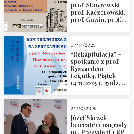
prof. Stawrowski,
godz. 18:00.
prof. Kaczorowski,
prof. Gawin, prof.
Krasnodębski –
czwartek 27.11.2025
r. godz. 18:00
07/11/2025
“Rekapitulacja” –
spotkanie z prof.
Ryszardem
Legutką. Piątek
14.11.2025 r. godz.
18:00 w Domu
Trójmorza.
Zapraszamy!
24/10/2025
Józef Skrzek
laureatem nagrody
im. Prezydenta RP