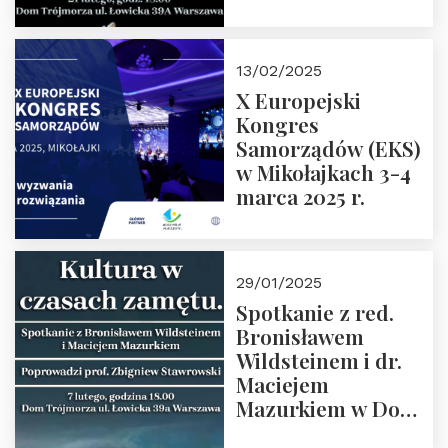
Spotkanie prowadzi
prof. Paweł
Kaczorowski.
13/02/2025
Zapraszamy
X Europejski
Kongres
Samorządów (EKS)
w Mikołajkach 3-4
marca 2025 r.
29/01/2025
Spotkanie z red.
Bronisławem
Wildsteinem i dr.
Maciejem
Mazurkiem w Domu
Trójmorza – 7