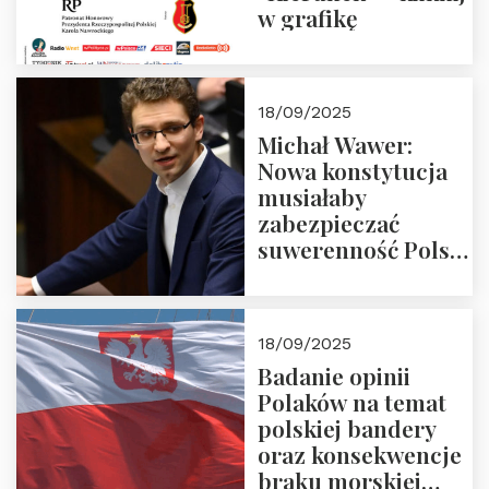
w grafikę
18/09/2025
Michał Wawer:
Nowa konstytucja
musiałaby
zabezpieczać
suwerenność Polski
i stanowić wyraz
jedności narodowej
18/09/2025
Badanie opinii
Polaków na temat
polskiej bandery
oraz konsekwencje
braku morskiej