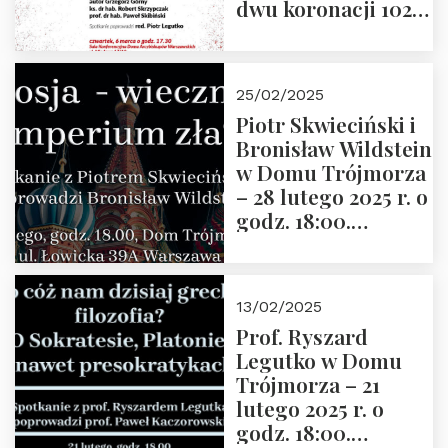
dwu koronacji 1025-
2025” autorstwa
Grzegorza
Górnego, 6 marca
25/02/2025
2025 r. godz. 17:30,
Piotr Skwieciński i
DAW ul. Miodowa
Bronisław Wildstein
17/19
w Domu Trójmorza
– 28 lutego 2025 r. o
godz. 18:00.
Zapraszamy!
13/02/2025
Prof. Ryszard
Legutko w Domu
Trójmorza – 21
lutego 2025 r. o
godz. 18:00.