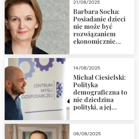
21/08/2025
Nowego
Barbara Socha:
Ćwierćwiecza”
Posiadanie dzieci
nie może być
rozwiązaniem
ekonomicznie
nieracjonalnym
14/08/2025
Michał Ciesielski:
Polityka
demograficzna to
nie dziedzina
polityki, a jej
wymiar
06/08/2025