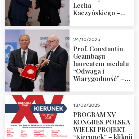
Lecha
Kaczyńskiego –
Laudacja
24/10/2025
Prof. Constantin
Geambașu
laureatem medalu
“Odwaga i
Wiarygodność” –
Laudacja
18/09/2025
PROGRAM XV
KONGRES POLSKA
WIELKI PROJEKT
“Kierunek” – kliknij