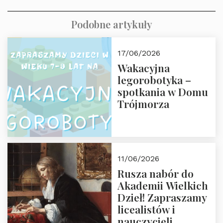
Podobne artykuły
17/06/2026
Wakacyjna
legorobotyka –
spotkania w Domu
Trójmorza
11/06/2026
Rusza nabór do
Akademii Wielkich
Dzieł! Zapraszamy
licealistów i
nauczycieli