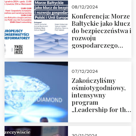
Moroz
08/12/2024
Konferencja: Morze
Bałtyckie jako klucz
do bezpieczeństwa i
rozwoju
gospodarczego
Polski i Unii
Europejskiej –
13.12.2024 r.
07/12/2024
ZAPRASZAMY
Zakończyliśmy
ośmiotygodniowy,
intensywny
program
„Leadership for the
Future” 18.10.2024 r.
– 07.12.2024 r.
30/11/2024