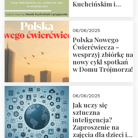
Kuchcińskim i
przyjaciółmi.
Zapraszamy 13
czerwca 2025 r. o
06/06/2025
18:00
Polska Nowego
Ćwierćwiecza –
wesprzyj zbiórkę na
nowy cykl spotkań
w Domu Trójmorza!
06/06/2025
Jak uczy się
sztuczna
inteligencja?
Zaproszenie na
zajęcia dla dzieci i