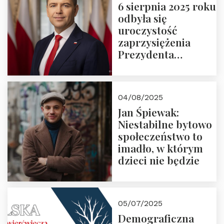
6 sierpnia 2025 roku
odbyła się
uroczystość
zaprzysiężenia
Prezydenta
Rzeczypospolitej
Polskiej Pana
Karola
04/08/2025
Nawrockiego
Jan Śpiewak:
Niestabilne bytowo
społeczeństwo to
imadło, w którym
dzieci nie będzie
05/07/2025
Demograficzna