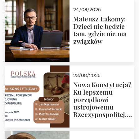
24/08/2025
Mateusz Łakomy:
Dzieci nie będzie
tam, gdzie nie ma
związków
23/08/2025
Nowa Konstytucja?
Ku lepszemu
porządkowi
ustrojowemu
Rzeczypospolitej.
Zapraszamy na
drugie spotkanie z
cyklu “Polska