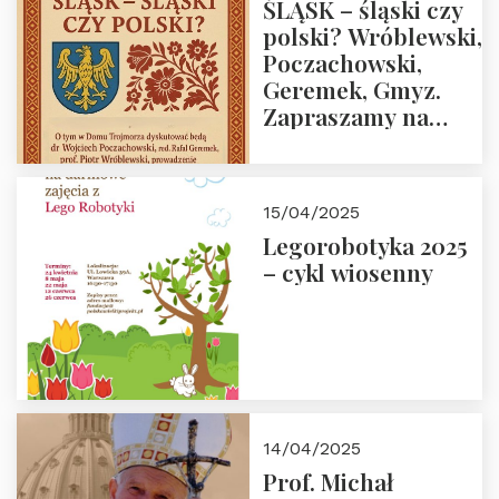
ŚLĄSK – śląski czy
polski? Wróblewski,
Poczachowski,
Geremek, Gmyz.
Zapraszamy na
spotkanie 9 maja
2025 r. o godz. 18:00
do Domu
15/04/2025
Trójmorza.
Legorobotyka 2025
– cykl wiosenny
14/04/2025
Prof. Michał