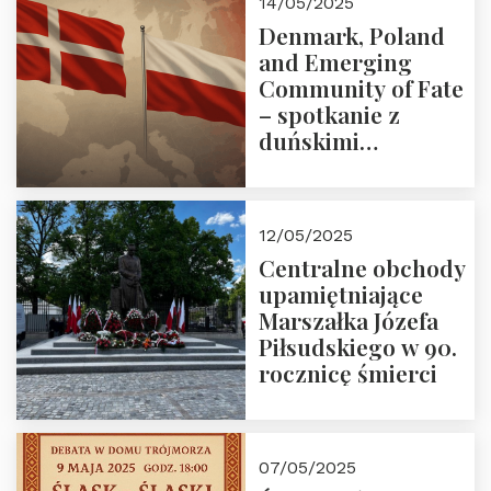
14/05/2025
Denmark, Poland
and Emerging
Community of Fate
– spotkanie z
duńskimi
konserwatystami
młodego pokolenia
w Domu Trójmorza
12/05/2025
Centralne obchody
upamiętniające
Marszałka Józefa
Piłsudskiego w 90.
rocznicę śmierci
07/05/2025