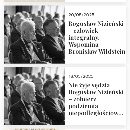
18:00. Zapraszamy!
20/05/2025
Bogusław Nizieński
– człowiek
integralny.
Wspomina
Bronisław Wildstein
18/05/2025
Nie żyje sędzia
Bogusław Nizieński
– żołnierz
podziemia
niepodległościowego
(NOW-AK), Kawaler
Orderu Orła