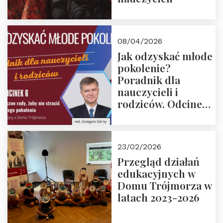
08/04/2026
Jak odzyskać młode
pokolenie?
Poradnik dla
nauczycieli i
rodziców. Odcinek
6. Tranzycja
płciowa jako rytuał
przejścia.
23/02/2026
Rozmawiają red.
Przegląd działań
Grzegorz Górny i
edukacyjnych w
prof. Michał
Domu Trójmorza w
Łuczewski
latach 2023-2026