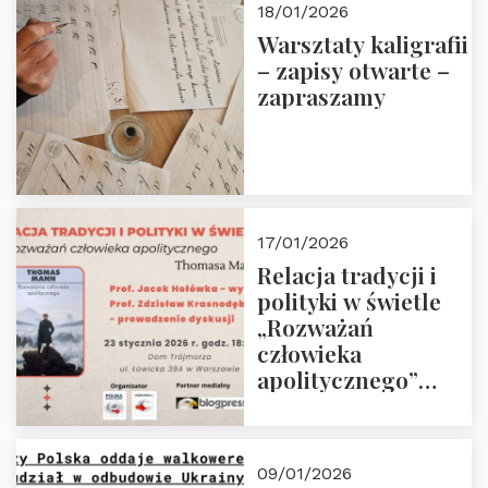
18/01/2026
Warsztaty kaligrafii
– zapisy otwarte –
zapraszamy
17/01/2026
Relacja tradycji i
polityki w świetle
„Rozważań
człowieka
apolitycznego”
Manna. Dom
Trójmorza, piątek
23 stycznia 2026 r.,
09/01/2026
godz. 18:00.