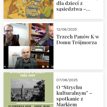
dla dzieci z
sąsiedztwa –
wesprzyj
społeczno-
edukacyjną misję
12/06/2025
Fundacji
Trzech Panów K w
Domu Trójmorza
07/06/2025
O “Strychu
kulturalnym” –
spotkanie z
Markiem