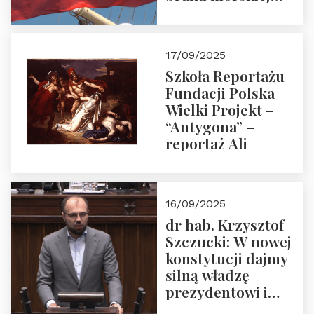
floty handlowej pod
narodową banderą
17/09/2025
Szkoła Reportażu
Fundacji Polska
Wielki Projekt –
“Antygona” –
reportaż Ali
16/09/2025
dr hab. Krzysztof
Szczucki: W nowej
konstytucji dajmy
silną władzę
prezydentowi i
pożegnajmy