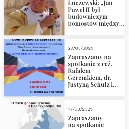
Łuczewski: „Jan
Paweł II był
budowniczym
pomostów między
sprzecznościami”
29/03/2025
Zapraszamy na
spotkanie z reż.
Rafałem
Geremkiem, dr.
Justyną Schulz i
prof. Zdzisławem
Krasnodębskim – 4
kwietnia 2025 r. –
17/03/2025
“Rosja-Niemcy…”
Zapraszamy
na spotkanie