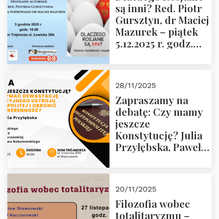
są inni? Red. Piotr
Wyklętych i
Gursztyn, dr Maciej
Więźniów
Mazurek – piątek
Politycznych PRL o
5.12.2025 r. godz.
godz. 16:00 – 19
18:00 Dom
grudnia 2025 r.
Trójmorza.
28/11/2025
Zapraszamy na
debatę: Czy mamy
jeszcze
Konstytucję? Julia
Przyłębska, Paweł
Jabłoński, Oskar
Kida, Magdalena
Murawska,
20/11/2025
Przemysław
Filozofia wobec
Sobolewski – 4
totalitaryzmu –
grudnia 2025 r.