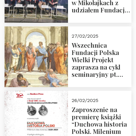
w Mikołajkach z
udziałem Fundacji
Polska Wielki
Projekt – 2025 r.
27/02/2025
Wszechnica
Fundacji Polska
Wielki Projekt
zaprasza na cykl
seminaryjny pt.
“Zapomniane
arcydzieła filozofii
europejskiej”
26/02/2025
Zaproszenie na
premierę książki
“Duchowa historia
Polski. Milenium