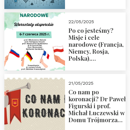
rodziców
22/05/2025
Po co jesteśmy?
Misje i cele
narodowe (Francja,
Niemcy, Rosja,
Polska).
Dwudniowe
eksperckie
warsztaty.
21/05/2025
Zapraszamy do
Co nam po
zapisów.
koronacji? Dr Paweł
Figurski i prof.
Michał Łuczewski w
Domu Trójmorza
30.05.2025 r. godz.