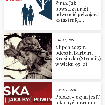
Zima. Jak
powstrzymać i
odwrócić pełzającą
katastrofę.
Zapraszamy na
pierwsze spotkanie
z cyklu “Polska
04/07/2025
Nowego
2 lipca 2025 r.
Ćwierćwiecza”
odeszła Barbara
Krasińska (Stramik)
w wieku 95 lat.
03/07/2025
Polska – czym jest?
Jaka być powinna?