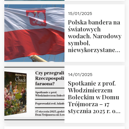
lutego 2025 r. o
godz. 18:00.
15/01/2025
Prowadzi prof.
Polska bandera na
Zbigniew
światowych
Stawrowski
wodach. Narodowy
symbol,
niewykorzystane
możliwości i
wyzwania
przyszłości
14/01/2025
Spotkanie z prof.
Włodzimierzem
Boleckim w Domu
Trójmorza – 17
stycznia 2025 r. o
godz. 18:00.
Prowadzi red. Jakub