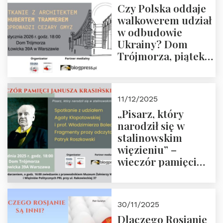
Czy Polska oddaje
Zapraszamy!
walkowerem udział
w odbudowie
Ukrainy? Dom
Trójmorza, piątek
16 stycznia 2026 r.,
godz. 18:00.
Zapraszamy!
11/12/2025
„Pisarz, który
narodził się w
stalinowskim
więzieniu” –
wieczór pamięci
Janusza
Krasińskiego o
godz. 18:00 oraz
30/11/2025
zwiedzanie
Dlaczego Rosjanie
Muzeum Żołnierzy