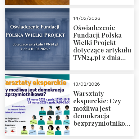
14/02/2026
Oświadczenie
Fundacji Polska
Wielki Projekt
dotyczące artykułu
TVN24.pl z dnia
01.02.2026 r.
13/02/2026
Warsztaty
eksperckie: Czy
możliwa jest
demokracja
bezprzymiotnikowa?
13-14 marca 2026 r.
w Domu Trójmorza.