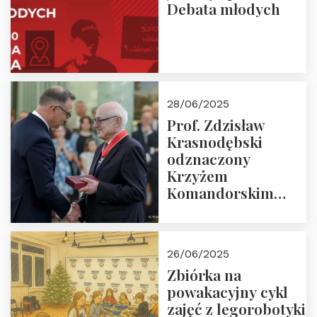
Debata młodych
28/06/2025
Prof. Zdzisław
Krasnodębski
odznaczony
Krzyżem
Komandorskim
Orderu Odrodzenia
Polski
26/06/2025
Zbiórka na
powakacyjny cykl
zajęć z legorobotyki