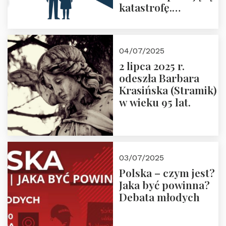
katastrofę.
Zapraszamy na
pierwsze spotkanie
z cyklu “Polska
04/07/2025
Nowego
2 lipca 2025 r.
Ćwierćwiecza”
odeszła Barbara
Krasińska (Stramik)
w wieku 95 lat.
03/07/2025
Polska – czym jest?
Jaka być powinna?
Debata młodych