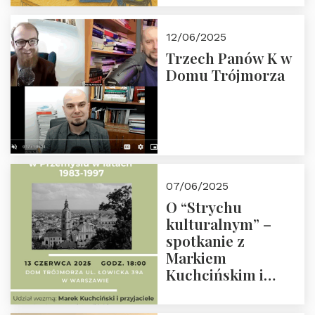
społeczno-
edukacyjną misję
12/06/2025
Fundacji
Trzech Panów K w
Domu Trójmorza
07/06/2025
O “Strychu
kulturalnym” –
spotkanie z
Markiem
Kuchcińskim i
przyjaciółmi.
Zapraszamy 13