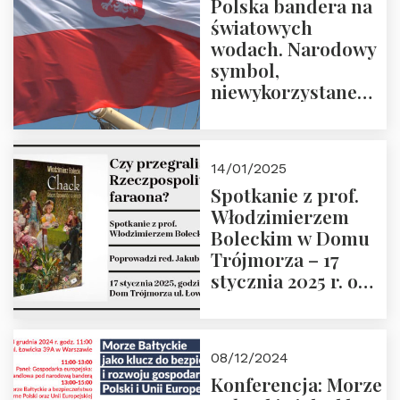
Polska bandera na
Zbigniew
światowych
Stawrowski
wodach. Narodowy
symbol,
niewykorzystane
możliwości i
wyzwania
przyszłości
14/01/2025
Spotkanie z prof.
Włodzimierzem
Boleckim w Domu
Trójmorza – 17
stycznia 2025 r. o
godz. 18:00.
Prowadzi red. Jakub
Moroz
08/12/2024
Konferencja: Morze