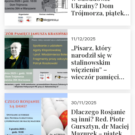
Ukrainy? Dom
Trójmorza, piątek
16 stycznia 2026 r.,
godz. 18:00.
Zapraszamy!
11/12/2025
„Pisarz, który
narodził się w
stalinowskim
więzieniu” –
wieczór pamięci
Janusza
Krasińskiego o
godz. 18:00 oraz
30/11/2025
zwiedzanie
Dlaczego Rosjanie
Muzeum Żołnierzy
są inni? Red. Piotr
Wyklętych i
Gursztyn, dr Maciej
Więźniów
Mazurek – piątek
Politycznych PRL o