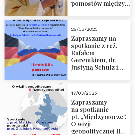
pomostów między
sprzecznościami”
29/03/2025
Zapraszamy na
spotkanie z reż.
Rafałem
Geremkiem, dr.
Justyną Schulz i
prof. Zdzisławem
Krasnodębskim – 4
kwietnia 2025 r. –
17/03/2025
“Rosja-Niemcy…”
Zapraszamy
na spotkanie
pt. „Międzymorze”.
O wizji
geopolitycznej II