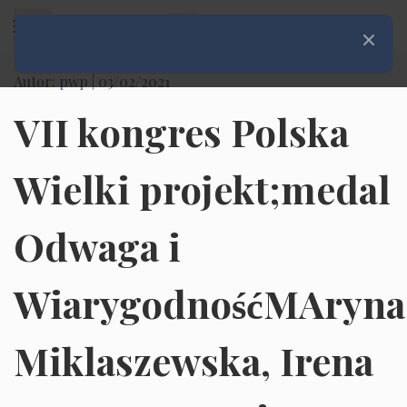
Rozwiń menu
Zamknij
Autor: pwp |
03/02/2021
VII kongres Polska
Wielki projekt;medal
Odwaga i
WiarygodnośćMAryna
Miklaszewska, Irena