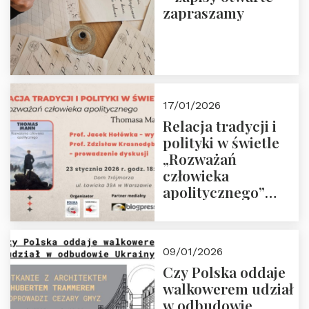
zapraszamy
17/01/2026
Relacja tradycji i
polityki w świetle
„Rozważań
człowieka
apolitycznego”
Manna. Dom
Trójmorza, piątek
23 stycznia 2026 r.,
09/01/2026
godz. 18:00.
Czy Polska oddaje
Zapraszamy!
walkowerem udział
w odbudowie