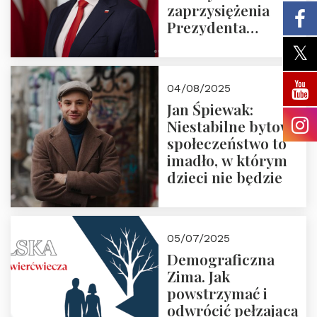
zaprzysiężenia
Prezydenta
Rzeczypospolitej
Polskiej Pana
Karola
04/08/2025
Nawrockiego
Jan Śpiewak:
Niestabilne bytowo
społeczeństwo to
imadło, w którym
dzieci nie będzie
05/07/2025
Demograficzna
Zima. Jak
powstrzymać i
odwrócić pełzającą