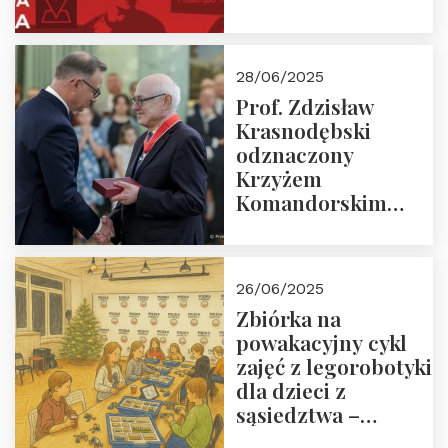
28/06/2025
Prof. Zdzisław
Krasnodębski
odznaczony
Krzyżem
Komandorskim
Orderu Odrodzenia
Polski
26/06/2025
Zbiórka na
powakacyjny cykl
zajęć z legorobotyki
dla dzieci z
sąsiedztwa –
wesprzyj