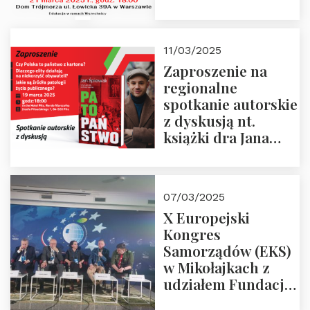
Rzeczypospolitej –
21.03.2025 r. o godz.
18:00 – prof. Kornat
11/03/2025
i prof.
Zaproszenie na
Krasnodębski
regionalne
spotkanie autorskie
z dyskusją nt.
książki dra Jana
Śpiewaka
“Patopaństwo”
07/03/2025
X Europejski
Kongres
Samorządów (EKS)
w Mikołajkach z
udziałem Fundacji
Polska Wielki