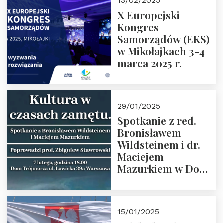
13/02/2025
Zapraszamy
X Europejski
Kongres
Samorządów (EKS)
w Mikołajkach 3-4
marca 2025 r.
29/01/2025
Spotkanie z red.
Bronisławem
Wildsteinem i dr.
Maciejem
Mazurkiem w Domu
Trójmorza – 7
lutego 2025 r. o
godz. 18:00.
15/01/2025
Prowadzi prof.