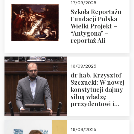
17/09/2025
Szkoła Reportażu
Fundacji Polska
Wielki Projekt –
“Antygona” –
reportaż Ali
16/09/2025
dr hab. Krzysztof
Szczucki: W nowej
konstytucji dajmy
silną władzę
prezydentowi i
pożegnajmy
dziedzictwo
Okrągłego Stołu
16/09/2025