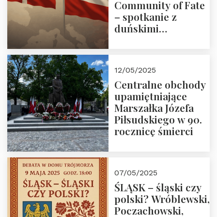
Community of Fate
– spotkanie z
duńskimi
konserwatystami
młodego pokolenia
w Domu Trójmorza
12/05/2025
Centralne obchody
upamiętniające
Marszałka Józefa
Piłsudskiego w 90.
rocznicę śmierci
07/05/2025
ŚLĄSK – śląski czy
polski? Wróblewski,
Poczachowski,