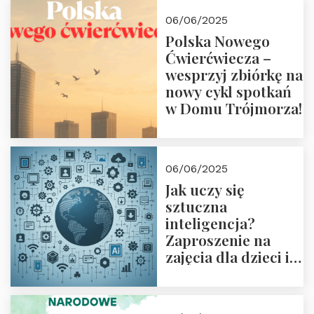
czerwca 2025 r. o
06/06/2025
18:00
Polska Nowego
Ćwierćwiecza –
wesprzyj zbiórkę na
nowy cykl spotkań
w Domu Trójmorza!
06/06/2025
Jak uczy się
sztuczna
inteligencja?
Zaproszenie na
zajęcia dla dzieci i
rodziców