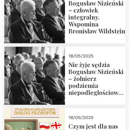
Bogusław Nizieński
– człowiek
integralny.
Wspomina
Bronisław Wildstein
18/05/2025
Nie żyje sędzia
Bogusław Nizieński
– żołnierz
podziemia
niepodległościowego
(NOW-AK), Kawaler
Orderu Orła
Białego, działacz
18/05/2025
społeczny, członek
Czym jest dla nas
Kapituły Nagrody