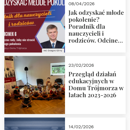
08/04/2026
Jak odzyskać młode
pokolenie?
Poradnik dla
nauczycieli i
rodziców. Odcinek
6. Tranzycja
płciowa jako rytuał
przejścia.
23/02/2026
Rozmawiają red.
Przegląd działań
Grzegorz Górny i
edukacyjnych w
prof. Michał
Domu Trójmorza w
Łuczewski
latach 2023-2026
14/02/2026