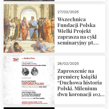
Projekt – 2025 r.
27/02/2025
Wszechnica
Fundacji Polska
Wielki Projekt
zaprasza na cykl
seminaryjny pt.
“Zapomniane
arcydzieła filozofii
europejskiej”
26/02/2025
Zaproszenie na
premierę książki
“Duchowa historia
Polski. Milenium
dwu koronacji 1025-
2025” autorstwa
Grzegorza