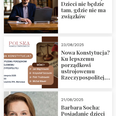
Dzieci nie będzie
tam, gdzie nie ma
związków
23/08/2025
Nowa Konstytucja?
Ku lepszemu
porządkowi
ustrojowemu
Rzeczypospolitej.
Zapraszamy na
drugie spotkanie z
cyklu “Polska
21/08/2025
Nowego
Barbara Socha:
Ćwierćwiecza”
Posiadanie dzieci