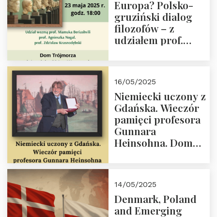
Europa? Polsko-
im. Prezydenta
gruziński dialog
Lecha
filozofów – z
Kaczyńskiego.
udziałem prof.
Wielki autorytet.
Mamuki
Beriashvili’ego, prof.
Agnieszki Nogal.
16/05/2025
Dom Trójmorza 23
Niemiecki uczony z
maja 2025 r. godz.
Gdańska. Wieczór
18:00.
pamięci profesora
Gunnara
Heinsohna. Dom
Trójmorza 16 maja
2025 r. godz. 18:00.
Zapraszamy!
14/05/2025
Denmark, Poland
and Emerging