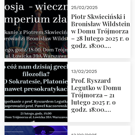
Górnego, 6 marca
25/02/2025
2025 r. godz. 17:30,
Piotr Skwieciński i
DAW ul. Miodowa
Bronisław Wildstein
17/19
w Domu Trójmorza
– 28 lutego 2025 r. o
godz. 18:00.
Zapraszamy!
13/02/2025
Prof. Ryszard
Legutko w Domu
Trójmorza – 21
lutego 2025 r. o
godz. 18:00.
Spotkanie prowadzi
prof. Paweł
Kaczorowski.