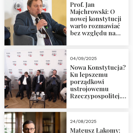
Prof. Jan
Majchrowski: O
nowej konstytucji
warto rozmawiać
bez względu na
rezultat
04/09/2025
Nowa Konstytucja?
Ku lepszemu
porządkowi
ustrojowemu
Rzeczypospolitej.
Zapraszamy do
obejrzenia nagrania
24/08/2025
Mateusz Łakomy: