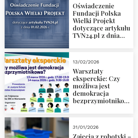
Oświadczenie
Fundacji Polska
Wielki Projekt
dotyczące artykułu
TVN24.pl z dnia
01.02.2026 r.
13/02/2026
Warsztaty
eksperckie: Czy
możliwa jest
demokracja
bezprzymiotnikowa?
13-14 marca 2026 r.
w Domu Trójmorza.
Zapisz się!
31/01/2026
Zajęcia z robotyki –