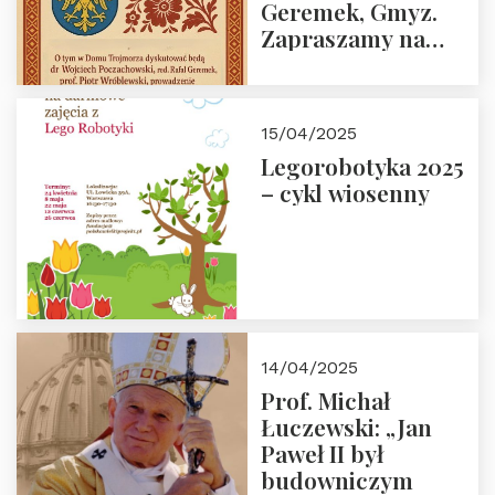
Geremek, Gmyz.
Zapraszamy na
spotkanie 9 maja
2025 r. o godz. 18:00
do Domu
15/04/2025
Trójmorza.
Legorobotyka 2025
– cykl wiosenny
14/04/2025
Prof. Michał
Łuczewski: „Jan
Paweł II był
budowniczym