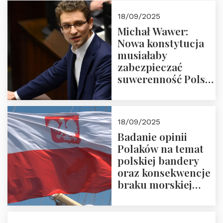
18/09/2025
Michał Wawer:
Nowa konstytucja
musiałaby
zabezpieczać
suwerenność Polski
i stanowić wyraz
jedności narodowej
18/09/2025
Badanie opinii
Polaków na temat
polskiej bandery
oraz konsekwencje
braku morskiej
floty handlowej pod
narodową banderą