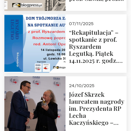
Krasnodębski –
czwartek 27.11.2025
r. godz. 18:00
07/11/2025
“Rekapitulacja” –
spotkanie z prof.
Ryszardem
Legutką. Piątek
14.11.2025 r. godz.
18:00 w Domu
Trójmorza.
Zapraszamy!
24/10/2025
Józef Skrzek
laureatem nagrody
im. Prezydenta RP
Lecha
Kaczyńskiego –
Laudacja