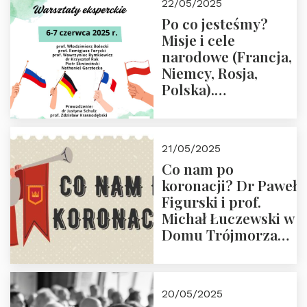
22/05/2025
Po co jesteśmy?
Misje i cele
narodowe (Francja,
Niemcy, Rosja,
Polska).
Dwudniowe
eksperckie
warsztaty.
21/05/2025
Zapraszamy do
Co nam po
zapisów.
koronacji? Dr Paweł
Figurski i prof.
Michał Łuczewski w
Domu Trójmorza
30.05.2025 r. godz.
18:00. Zapraszamy!
20/05/2025