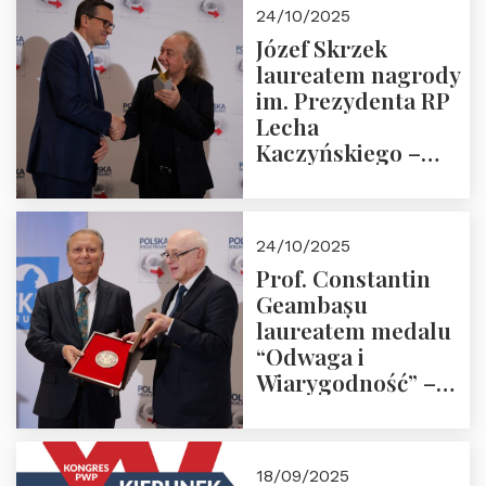
Zapraszamy!
24/10/2025
Józef Skrzek
laureatem nagrody
im. Prezydenta RP
Lecha
Kaczyńskiego –
Laudacja
24/10/2025
Prof. Constantin
Geambașu
laureatem medalu
“Odwaga i
Wiarygodność” –
Laudacja
18/09/2025