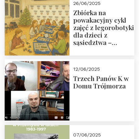
26/06/2025
Zbiórka na
powakacyjny cykl
zajęć z legorobotyki
dla dzieci z
sąsiedztwa –
wesprzyj
społeczno-
edukacyjną misję
12/06/2025
Fundacji
Trzech Panów K w
Domu Trójmorza
07/06/2025