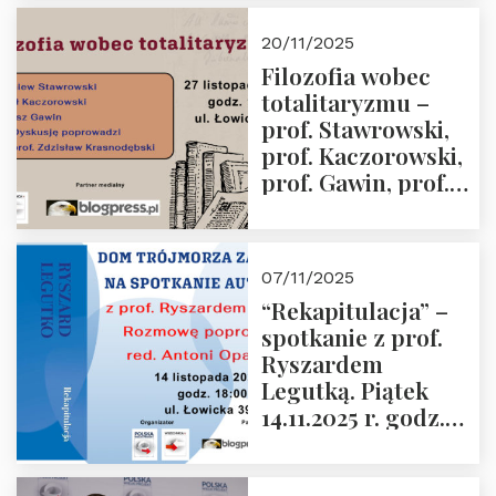
Kida, Magdalena
Murawska,
20/11/2025
Przemysław
Filozofia wobec
Sobolewski – 4
totalitaryzmu –
grudnia 2025 r.
prof. Stawrowski,
godz. 18:00.
prof. Kaczorowski,
prof. Gawin, prof.
Krasnodębski –
czwartek 27.11.2025
r. godz. 18:00
07/11/2025
“Rekapitulacja” –
spotkanie z prof.
Ryszardem
Legutką. Piątek
14.11.2025 r. godz.
18:00 w Domu
Trójmorza.