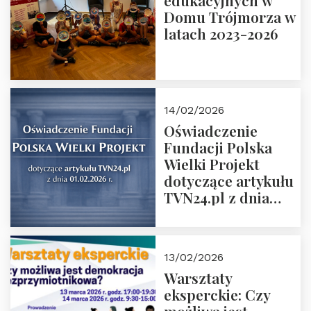
edukacyjnych w
prof. Michał
Domu Trójmorza w
Łuczewski
latach 2023-2026
14/02/2026
Oświadczenie
Fundacji Polska
Wielki Projekt
dotyczące artykułu
TVN24.pl z dnia
01.02.2026 r.
13/02/2026
Warsztaty
eksperckie: Czy