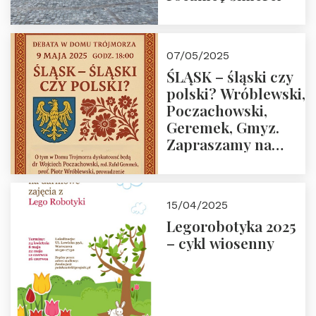
07/05/2025
ŚLĄSK – śląski czy
polski? Wróblewski,
Poczachowski,
Geremek, Gmyz.
Zapraszamy na
spotkanie 9 maja
2025 r. o godz. 18:00
do Domu
15/04/2025
Trójmorza.
Legorobotyka 2025
– cykl wiosenny