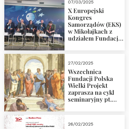
07/03/2025
X Europejski
Kongres
Samorządów (EKS)
w Mikołajkach z
udziałem Fundacji
Polska Wielki
Projekt – 2025 r.
27/02/2025
Wszechnica
Fundacji Polska
Wielki Projekt
zaprasza na cykl
seminaryjny pt.
“Zapomniane
arcydzieła filozofii
europejskiej”
26/02/2025