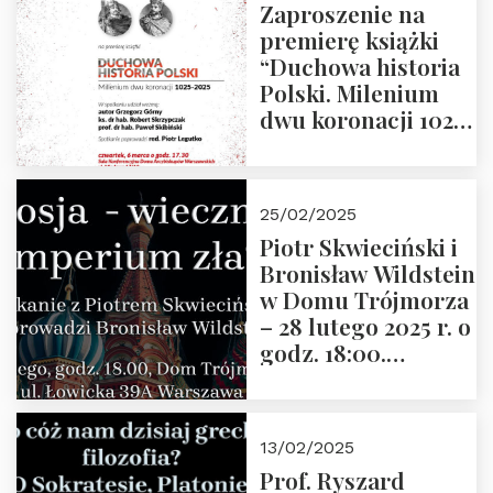
Zaproszenie na
premierę książki
“Duchowa historia
Polski. Milenium
dwu koronacji 1025-
2025” autorstwa
Grzegorza
Górnego, 6 marca
25/02/2025
2025 r. godz. 17:30,
Piotr Skwieciński i
DAW ul. Miodowa
Bronisław Wildstein
17/19
w Domu Trójmorza
– 28 lutego 2025 r. o
godz. 18:00.
Zapraszamy!
13/02/2025
Prof. Ryszard