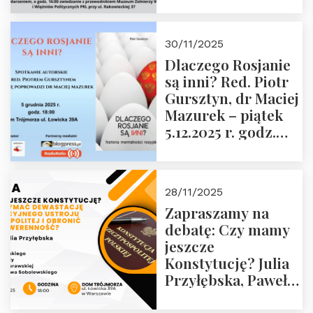
Janusza
Krasińskiego o
godz. 18:00 oraz
30/11/2025
zwiedzanie
Dlaczego Rosjanie
Muzeum Żołnierzy
są inni? Red. Piotr
Wyklętych i
Gursztyn, dr Maciej
Więźniów
Mazurek – piątek
Politycznych PRL o
5.12.2025 r. godz.
godz. 16:00 – 19
18:00 Dom
grudnia 2025 r.
Trójmorza.
28/11/2025
Zapraszamy na
debatę: Czy mamy
jeszcze
Konstytucję? Julia
Przyłębska, Paweł
Jabłoński, Oskar