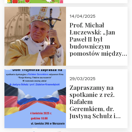
14/04/2025
Prof. Michał
Łuczewski: „Jan
Paweł II był
budowniczym
pomostów między
sprzecznościami”
29/03/2025
Zapraszamy na
spotkanie z reż.
Rafałem
Geremkiem, dr.
Justyną Schulz i
prof. Zdzisławem
Krasnodębskim – 4