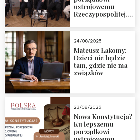
ustrojowemu
Rzeczypospolitej.
Zapraszamy do
obejrzenia nagrania
24/08/2025
Mateusz Łakomy:
Dzieci nie będzie
tam, gdzie nie ma
związków
23/08/2025
Nowa Konstytucja?
Ku lepszemu
porządkowi
ustrojowemu