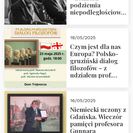
podziemia
niepodległościowego
(NOW-AK), Kawaler
Orderu Orła
Białego, działacz
18/05/2025
społeczny, członek
Czym jest dla nas
Kapituły Nagrody
Europa? Polsko-
im. Prezydenta
gruziński dialog
Lecha
filozofów – z
Kaczyńskiego.
udziałem prof.
Wielki autorytet.
Mamuki
Beriashvili’ego, prof.
Agnieszki Nogal.
16/05/2025
Dom Trójmorza 23
Niemiecki uczony z
maja 2025 r. godz.
Gdańska. Wieczór
18:00.
pamięci profesora
Gunnara