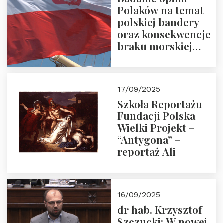
Polaków na temat
polskiej bandery
oraz konsekwencje
braku morskiej
floty handlowej pod
narodową banderą
17/09/2025
Szkoła Reportażu
Fundacji Polska
Wielki Projekt –
“Antygona” –
reportaż Ali
16/09/2025
dr hab. Krzysztof
Szczucki: W nowej