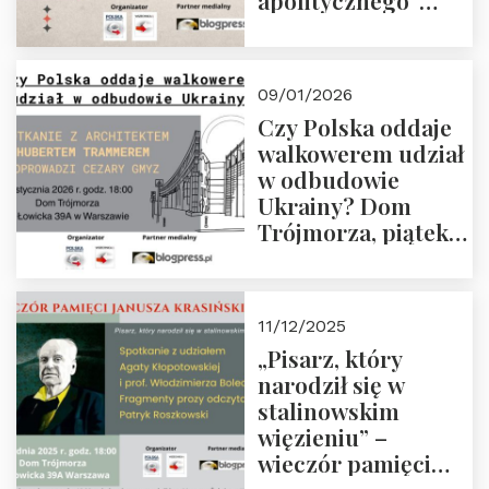
apolitycznego”
Manna. Dom
Trójmorza, piątek
23 stycznia 2026 r.,
09/01/2026
godz. 18:00.
Czy Polska oddaje
Zapraszamy!
walkowerem udział
w odbudowie
Ukrainy? Dom
Trójmorza, piątek
16 stycznia 2026 r.,
godz. 18:00.
Zapraszamy!
11/12/2025
„Pisarz, który
narodził się w
stalinowskim
więzieniu” –
wieczór pamięci