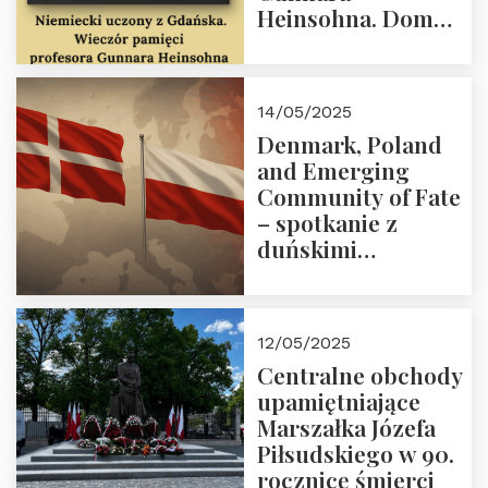
Heinsohna. Dom
Trójmorza 16 maja
2025 r. godz. 18:00.
Zapraszamy!
14/05/2025
Denmark, Poland
and Emerging
Community of Fate
– spotkanie z
duńskimi
konserwatystami
młodego pokolenia
w Domu Trójmorza
12/05/2025
Centralne obchody
upamiętniające
Marszałka Józefa
Piłsudskiego w 90.
rocznicę śmierci