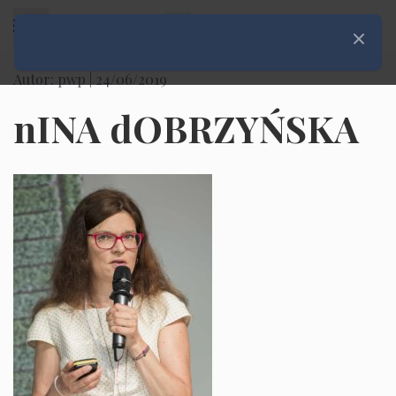
Rozwiń menu
Zamknij
Autor: pwp |
24/06/2019
nINA dOBRZYŃSKA