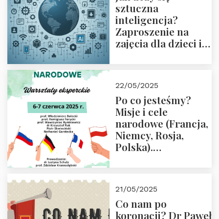
sztuczna
inteligencja?
Zaproszenie na
zajęcia dla dzieci i
rodziców
22/05/2025
Po co jesteśmy?
Misje i cele
narodowe (Francja,
Niemcy, Rosja,
Polska).
Dwudniowe
eksperckie
warsztaty.
21/05/2025
Zapraszamy do
Co nam po
zapisów.
koronacji? Dr Paweł