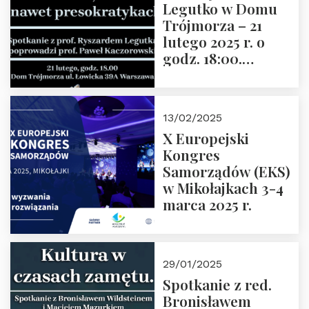
Legutko w Domu
Trójmorza – 21
lutego 2025 r. o
godz. 18:00.
Spotkanie prowadzi
prof. Paweł
Kaczorowski.
13/02/2025
Zapraszamy
X Europejski
Kongres
Samorządów (EKS)
w Mikołajkach 3-4
marca 2025 r.
29/01/2025
Spotkanie z red.
Bronisławem