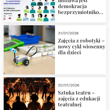
możliwa jest
demokracja
bezprzymiotnikowa?
13-14 marca 2026 r.
w Domu Trójmorza.
Zapisz się!
31/01/2026
Zajęcia z robotyki –
nowy cykl wiosenny
dla dzieci
20/01/2026
Sztuka teatru –
zajęcia z edukacji
teatralnej