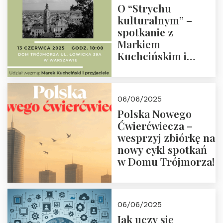
O “Strychu
kulturalnym” –
spotkanie z
Markiem
Kuchcińskim i
przyjaciółmi.
Zapraszamy 13
czerwca 2025 r. o
06/06/2025
18:00
Polska Nowego
Ćwierćwiecza –
wesprzyj zbiórkę na
nowy cykl spotkań
w Domu Trójmorza!
06/06/2025
Jak uczy się