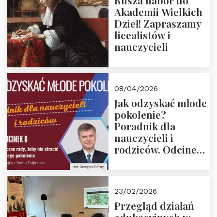
Rusza nabór do
Akademii Wielkich
Dzieł! Zapraszamy
licealistów i
nauczycieli
08/04/2026
Jak odzyskać młode
pokolenie?
Poradnik dla
nauczycieli i
rodziców. Odcinek
6. Tranzycja
płciowa jako rytuał
przejścia.
23/02/2026
Rozmawiają red.
Przegląd działań
Grzegorz Górny i