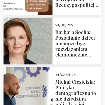
Rzeczypospolitej.
Zapraszamy na
drugie spotkanie z
cyklu “Polska
21/08/2025
Nowego
Barbara Socha:
Ćwierćwiecza”
Posiadanie dzieci
nie może być
rozwiązaniem
ekonomicznie
nieracjonalnym
14/08/2025
Michał Ciesielski:
Polityka
demograficzna to
nie dziedzina
polityki, a jej