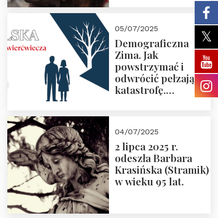
05/07/2025
Demograficzna
Zima. Jak
powstrzymać i
odwrócić pełzającą
katastrofę.
Zapraszamy na
pierwsze spotkanie
z cyklu “Polska
04/07/2025
Nowego
2 lipca 2025 r.
Ćwierćwiecza”
odeszła Barbara
Krasińska (Stramik)
w wieku 95 lat.