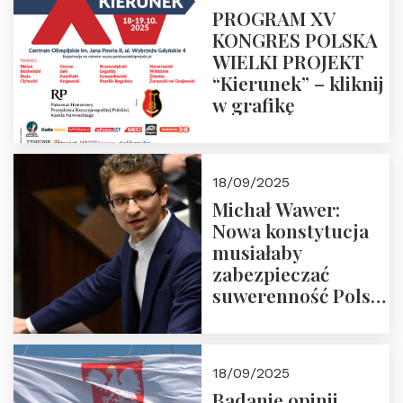
PROGRAM XV
KONGRES POLSKA
WIELKI PROJEKT
“Kierunek” – kliknij
w grafikę
18/09/2025
Michał Wawer:
Nowa konstytucja
musiałaby
zabezpieczać
suwerenność Polski
i stanowić wyraz
jedności narodowej
18/09/2025
Badanie opinii