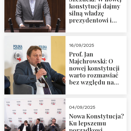
konstytucji dajmy
silną władzę
prezydentowi i
pożegnajmy
dziedzictwo
Okrągłego Stołu
16/09/2025
Prof. Jan
Majchrowski: O
nowej konstytucji
warto rozmawiać
bez względu na
rezultat
04/09/2025
Nowa Konstytucja?
Ku lepszemu
porządkowi