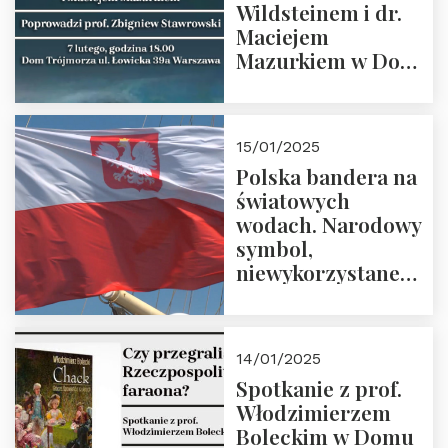
Wildsteinem i dr.
Maciejem
Mazurkiem w Domu
Trójmorza – 7
lutego 2025 r. o
godz. 18:00.
15/01/2025
Prowadzi prof.
Polska bandera na
Zbigniew
światowych
Stawrowski
wodach. Narodowy
symbol,
niewykorzystane
możliwości i
wyzwania
przyszłości
14/01/2025
Spotkanie z prof.
Włodzimierzem
Boleckim w Domu