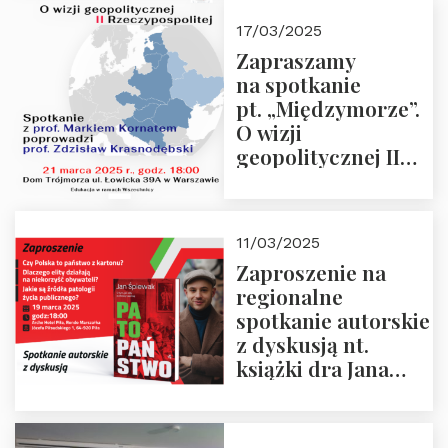
kwietnia 2025 r. –
17/03/2025
“Rosja-Niemcy…”
Zapraszamy
na spotkanie
pt. „Międzymorze”.
O wizji
geopolitycznej II
Rzeczypospolitej –
21.03.2025 r. o godz.
18:00 – prof. Kornat
11/03/2025
i prof.
Zaproszenie na
Krasnodębski
regionalne
spotkanie autorskie
z dyskusją nt.
książki dra Jana
Śpiewaka
“Patopaństwo”