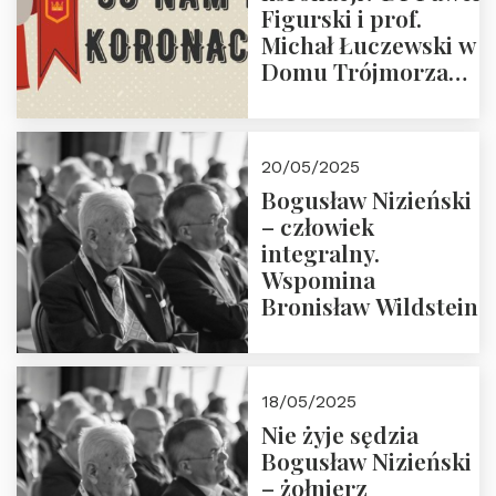
Figurski i prof.
Michał Łuczewski w
Domu Trójmorza
30.05.2025 r. godz.
18:00. Zapraszamy!
20/05/2025
Bogusław Nizieński
– człowiek
integralny.
Wspomina
Bronisław Wildstein
18/05/2025
Nie żyje sędzia
Bogusław Nizieński
– żołnierz