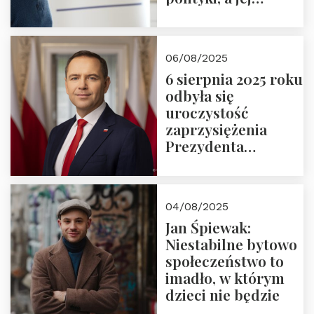
wymiar
06/08/2025
6 sierpnia 2025 roku
odbyła się
uroczystość
zaprzysiężenia
Prezydenta
Rzeczypospolitej
Polskiej Pana
Karola
04/08/2025
Nawrockiego
Jan Śpiewak:
Niestabilne bytowo
społeczeństwo to
imadło, w którym
dzieci nie będzie