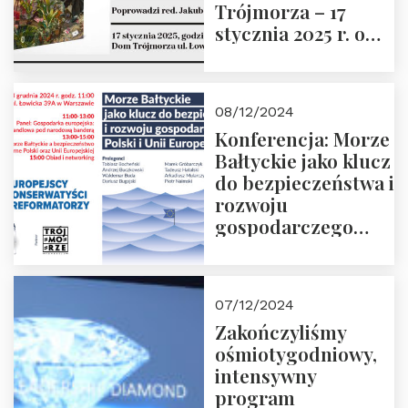
Trójmorza – 17
stycznia 2025 r. o
godz. 18:00.
Prowadzi red. Jakub
Moroz
08/12/2024
Konferencja: Morze
Bałtyckie jako klucz
do bezpieczeństwa i
rozwoju
gospodarczego
Polski i Unii
Europejskiej –
13.12.2024 r.
07/12/2024
ZAPRASZAMY
Zakończyliśmy
ośmiotygodniowy,
intensywny
program