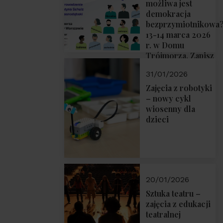
możliwa jest
demokracja
bezprzymiotnikowa
13-14 marca 2026
r. w Domu
Trójmorza. Zapisz
się!
31/01/2026
Zajęcia z robotyki
– nowy cykl
wiosenny dla
dzieci
20/01/2026
Sztuka teatru –
zajęcia z edukacji
teatralnej