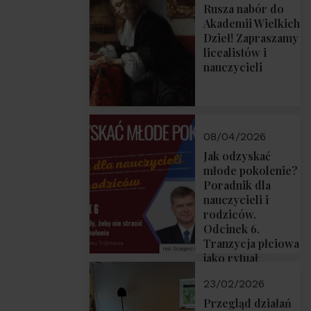
Rusza nabór do
Akademii Wielkich
Dzieł! Zapraszamy
licealistów i
nauczycieli
08/04/2026
Jak odzyskać
młode pokolenie?
Poradnik dla
nauczycieli i
rodziców.
Odcinek 6.
Tranzycja płciowa
jako rytuał
przejścia.
23/02/2026
Rozmawiają red.
Grzegorz Górny i
Przegląd działań