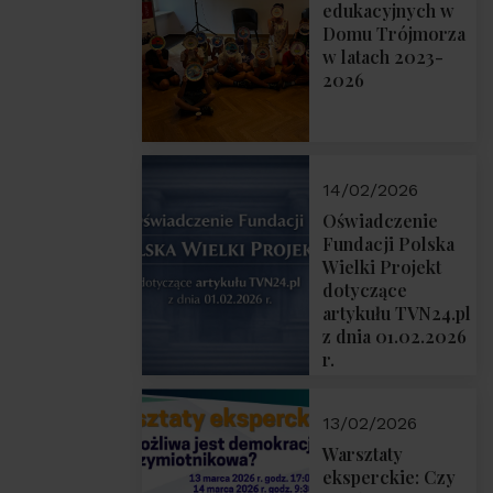
prof. Michał
edukacyjnych w
Łuczewski
Domu Trójmorza
w latach 2023-
2026
14/02/2026
Oświadczenie
Fundacji Polska
Wielki Projekt
dotyczące
artykułu TVN24.pl
z dnia 01.02.2026
r.
13/02/2026
Warsztaty
eksperckie: Czy