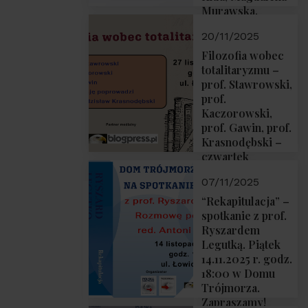
Murawska,
Przemysław
20/11/2025
Sobolewski – 4
grudnia 2025 r.
Filozofia wobec
godz. 18:00.
totalitaryzmu –
prof. Stawrowski,
prof.
Kaczorowski,
prof. Gawin, prof.
Krasnodębski –
czwartek
27.11.2025 r. godz.
07/11/2025
18:00
“Rekapitulacja” –
spotkanie z prof.
Ryszardem
Legutką. Piątek
14.11.2025 r. godz.
18:00 w Domu
Trójmorza.
Zapraszamy!