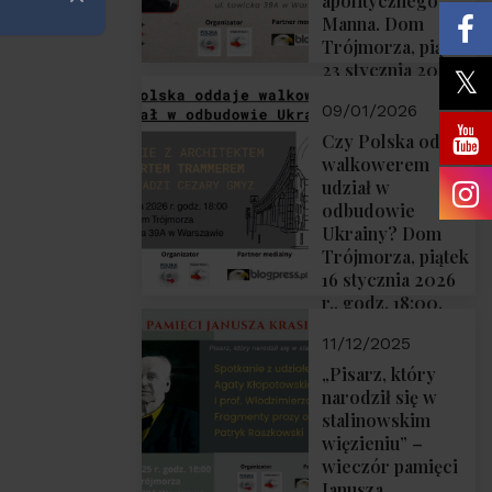
apolitycznego”
Zamknij
Manna. Dom
Trójmorza, piątek
23 stycznia 2026
r., godz. 18:00.
09/01/2026
Zapraszamy!
Czy Polska oddaje
walkowerem
udział w
odbudowie
Ukrainy? Dom
Trójmorza, piątek
16 stycznia 2026
r., godz. 18:00.
Zapraszamy!
11/12/2025
„Pisarz, który
narodził się w
stalinowskim
więzieniu” –
wieczór pamięci
Janusza