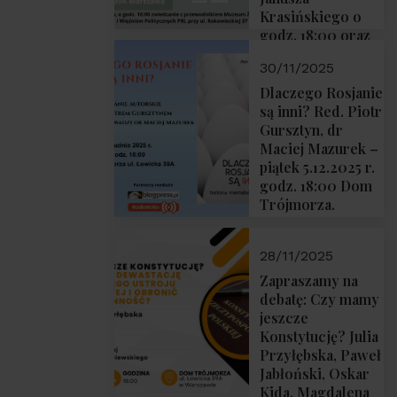
Krasińskiego o
godz. 18:00 oraz
zwiedzanie
30/11/2025
Muzeum
Żołnierzy
Dlaczego Rosjanie
Wyklętych i
są inni? Red. Piotr
Więźniów
Gursztyn, dr
Politycznych PRL
Maciej Mazurek –
o godz. 16:00 – 19
piątek 5.12.2025 r.
grudnia 2025 r.
godz. 18:00 Dom
Trójmorza.
28/11/2025
Zapraszamy na
debatę: Czy mamy
jeszcze
Konstytucję? Julia
Przyłębska, Paweł
Jabłoński, Oskar
Kida, Magdalena