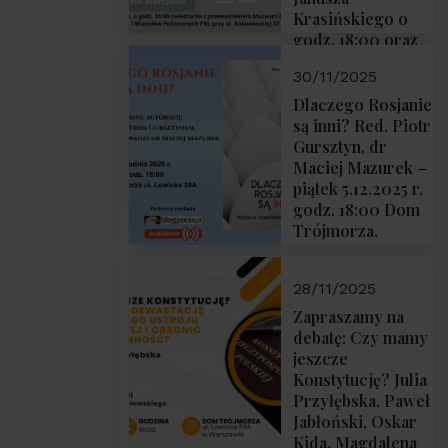
Krasińskiego o
godz. 18:00 oraz
zwiedzanie
30/11/2025
Muzeum
Żołnierzy
Dlaczego Rosjanie
Wyklętych i
są inni? Red. Piotr
Więźniów
Gursztyn, dr
Politycznych PRL
Maciej Mazurek –
o godz. 16:00 – 19
piątek 5.12.2025 r.
grudnia 2025 r.
godz. 18:00 Dom
Trójmorza.
28/11/2025
Zapraszamy na
debatę: Czy mamy
jeszcze
Konstytucję? Julia
Przyłębska, Paweł
Jabłoński, Oskar
Kida, Magdalena