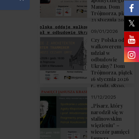
apolitycznego”
Zamknij
Manna. Dom
Trójmorza, piątek
23 stycznia 2026
r., godz. 18:00.
09/01/2026
Zapraszamy!
Czy Polska oddaje
walkowerem
udział w
odbudowie
Ukrainy? Dom
Trójmorza, piątek
16 stycznia 2026
r., godz. 18:00.
Zapraszamy!
11/12/2025
„Pisarz, który
narodził się w
stalinowskim
więzieniu” –
wieczór pamięci
Janusza