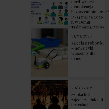
możliwa jest
demokracja
bezprzymiotnikowa
13-14 marca 2026
r. w Domu
Trójmorza. Zapisz
się!
31/01/2026
Zajęcia z robotyki
– nowy cykl
wiosenny dla
dzieci
20/01/2026
Sztuka teatru –
zajęcia z edukacji
teatralnej