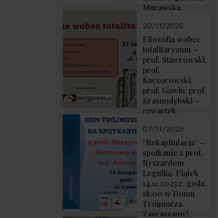
Murawska,
Przemysław
20/11/2025
Sobolewski – 4
grudnia 2025 r.
Filozofia wobec
godz. 18:00.
totalitaryzmu –
prof. Stawrowski,
prof.
Kaczorowski,
prof. Gawin, prof.
Krasnodębski –
czwartek
27.11.2025 r. godz.
07/11/2025
18:00
“Rekapitulacja” –
spotkanie z prof.
Ryszardem
Legutką. Piątek
14.11.2025 r. godz.
18:00 w Domu
Trójmorza.
Zapraszamy!