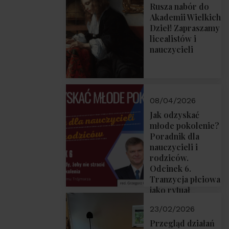
Rusza nabór do
Akademii Wielkich
Dzieł! Zapraszamy
licealistów i
nauczycieli
08/04/2026
Jak odzyskać
młode pokolenie?
Poradnik dla
nauczycieli i
rodziców.
Odcinek 6.
Tranzycja płciowa
jako rytuał
przejścia.
23/02/2026
Rozmawiają red.
Grzegorz Górny i
Przegląd działań