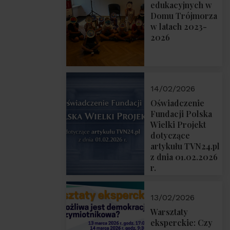
prof. Michał
edukacyjnych w
Łuczewski
Domu Trójmorza
w latach 2023-
2026
14/02/2026
Oświadczenie
Fundacji Polska
Wielki Projekt
dotyczące
artykułu TVN24.pl
z dnia 01.02.2026
r.
13/02/2026
Warsztaty
eksperckie: Czy