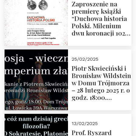
Zaproszenie na
premierę książki
“Duchowa historia
Polski. Milenium
dwu koronacji 1025-
2025” autorstwa
Grzegorza
Górnego, 6 marca
25/02/2025
2025 r. godz. 17:30,
Piotr Skwieciński i
DAW ul. Miodowa
Bronisław Wildstein
17/19
w Domu Trójmorza
– 28 lutego 2025 r. o
godz. 18:00.
Zapraszamy!
13/02/2025
Prof. Ryszard