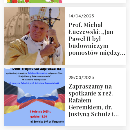
14/04/2025
Prof. Michał
Łuczewski: „Jan
Paweł II był
budowniczym
pomostów między
sprzecznościami”
29/03/2025
Zapraszamy na
spotkanie z reż.
Rafałem
Geremkiem, dr.
Justyną Schulz i
prof. Zdzisławem
Krasnodębskim – 4