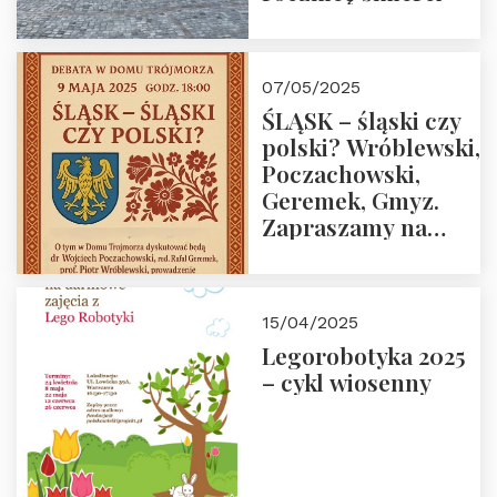
07/05/2025
ŚLĄSK – śląski czy
polski? Wróblewski,
Poczachowski,
Geremek, Gmyz.
Zapraszamy na
spotkanie 9 maja
2025 r. o godz. 18:00
do Domu
15/04/2025
Trójmorza.
Legorobotyka 2025
– cykl wiosenny