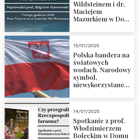
Wildsteinem i dr.
Maciejem
Mazurkiem w Domu
Trójmorza – 7
lutego 2025 r. o
godz. 18:00.
15/01/2025
Prowadzi prof.
Polska bandera na
Zbigniew
światowych
Stawrowski
wodach. Narodowy
symbol,
niewykorzystane
możliwości i
wyzwania
przyszłości
14/01/2025
Spotkanie z prof.
Włodzimierzem
Boleckim w Domu