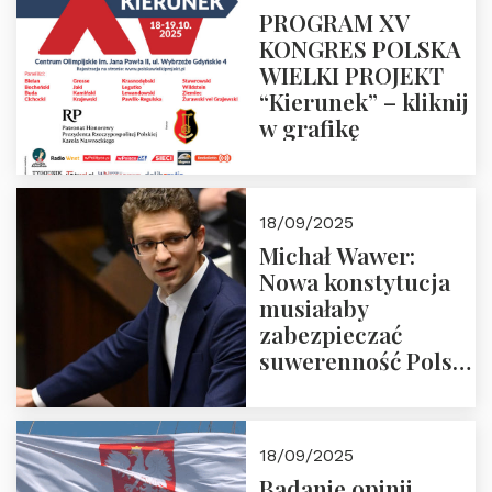
PROGRAM XV
KONGRES POLSKA
WIELKI PROJEKT
“Kierunek” – kliknij
w grafikę
18/09/2025
Michał Wawer:
Nowa konstytucja
musiałaby
zabezpieczać
suwerenność Polski
i stanowić wyraz
jedności narodowej
18/09/2025
Badanie opinii