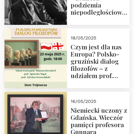
podziemia
niepodległościowego
(NOW-AK), Kawaler
Orderu Orła
Białego, działacz
18/05/2025
społeczny, członek
Czym jest dla nas
Kapituły Nagrody
Europa? Polsko-
im. Prezydenta
gruziński dialog
Lecha
filozofów – z
Kaczyńskiego.
udziałem prof.
Wielki autorytet.
Mamuki
Beriashvili’ego, prof.
Agnieszki Nogal.
16/05/2025
Dom Trójmorza 23
Niemiecki uczony z
maja 2025 r. godz.
Gdańska. Wieczór
18:00.
pamięci profesora
Gunnara