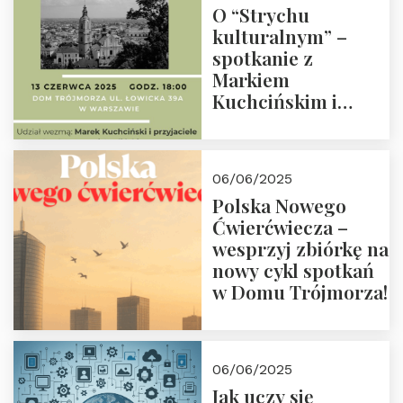
O “Strychu
kulturalnym” –
spotkanie z
Markiem
Kuchcińskim i
przyjaciółmi.
Zapraszamy 13
czerwca 2025 r. o
06/06/2025
18:00
Polska Nowego
Ćwierćwiecza –
wesprzyj zbiórkę na
nowy cykl spotkań
w Domu Trójmorza!
06/06/2025
Jak uczy się