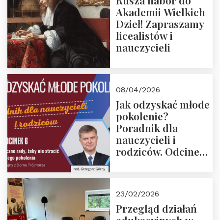
Rusza nabór do
Akademii Wielkich
Dzieł! Zapraszamy
licealistów i
nauczycieli
08/04/2026
Jak odzyskać młode
pokolenie?
Poradnik dla
nauczycieli i
rodziców. Odcinek
6. Tranzycja
płciowa jako rytuał
przejścia.
23/02/2026
Rozmawiają red.
Przegląd działań
Grzegorz Górny i