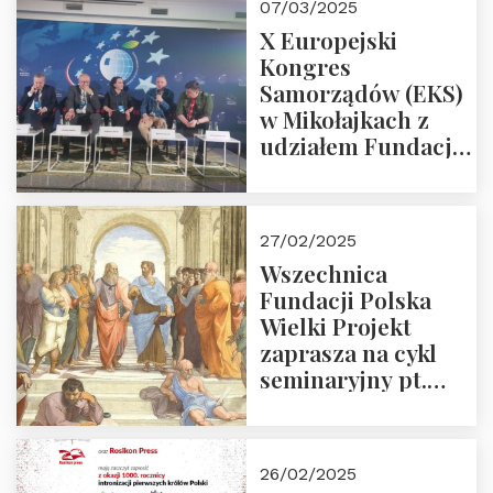
07/03/2025
X Europejski
Kongres
Samorządów (EKS)
w Mikołajkach z
udziałem Fundacji
Polska Wielki
Projekt – 2025 r.
27/02/2025
Wszechnica
Fundacji Polska
Wielki Projekt
zaprasza na cykl
seminaryjny pt.
“Zapomniane
arcydzieła filozofii
europejskiej”
26/02/2025