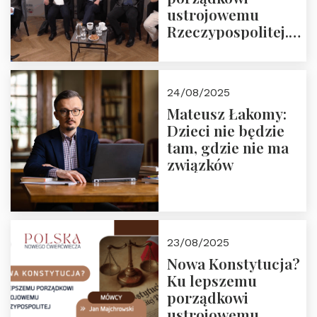
ustrojowemu
Rzeczypospolitej.
Zapraszamy do
obejrzenia nagrania
24/08/2025
Mateusz Łakomy:
Dzieci nie będzie
tam, gdzie nie ma
związków
23/08/2025
Nowa Konstytucja?
Ku lepszemu
porządkowi
ustrojowemu