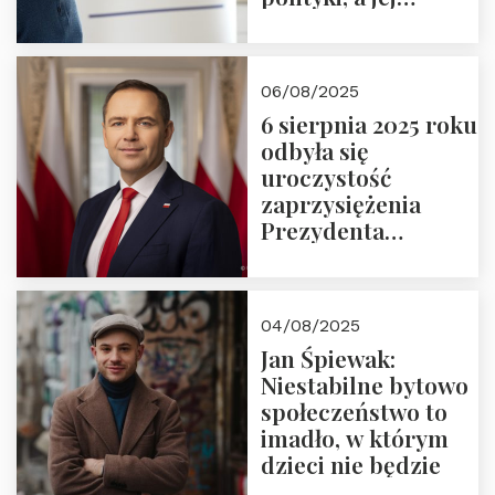
wymiar
06/08/2025
6 sierpnia 2025 roku
odbyła się
uroczystość
zaprzysiężenia
Prezydenta
Rzeczypospolitej
Polskiej Pana
Karola
04/08/2025
Nawrockiego
Jan Śpiewak:
Niestabilne bytowo
społeczeństwo to
imadło, w którym
dzieci nie będzie