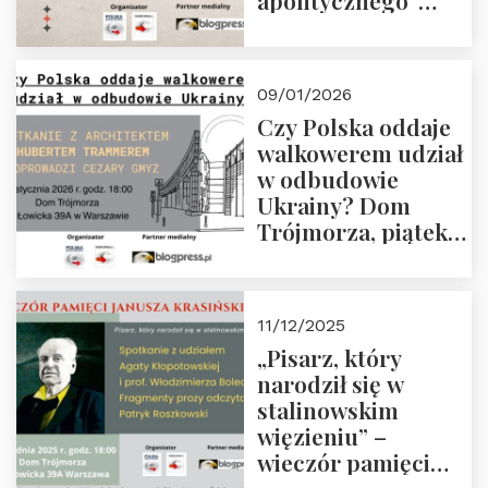
apolitycznego”
Manna. Dom
Trójmorza, piątek
23 stycznia 2026 r.,
09/01/2026
godz. 18:00.
Czy Polska oddaje
Zapraszamy!
walkowerem udział
w odbudowie
Ukrainy? Dom
Trójmorza, piątek
16 stycznia 2026 r.,
godz. 18:00.
Zapraszamy!
11/12/2025
„Pisarz, który
narodził się w
stalinowskim
więzieniu” –
wieczór pamięci