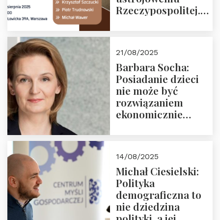
Rzeczypospolitej.
Zapraszamy na
drugie spotkanie z
cyklu “Polska
21/08/2025
Nowego
Barbara Socha:
Ćwierćwiecza”
Posiadanie dzieci
nie może być
rozwiązaniem
ekonomicznie
nieracjonalnym
14/08/2025
Michał Ciesielski:
Polityka
demograficzna to
nie dziedzina
polityki, a jej