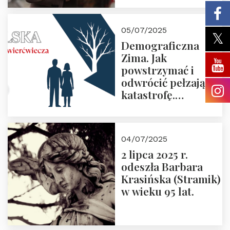
05/07/2025
Demograficzna
Zima. Jak
powstrzymać i
odwrócić pełzającą
katastrofę.
Zapraszamy na
pierwsze spotkanie
z cyklu “Polska
04/07/2025
Nowego
2 lipca 2025 r.
Ćwierćwiecza”
odeszła Barbara
Krasińska (Stramik)
w wieku 95 lat.