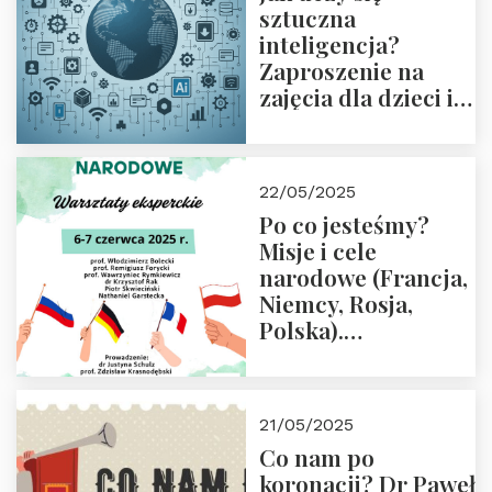
sztuczna
inteligencja?
Zaproszenie na
zajęcia dla dzieci i
rodziców
22/05/2025
Po co jesteśmy?
Misje i cele
narodowe (Francja,
Niemcy, Rosja,
Polska).
Dwudniowe
eksperckie
warsztaty.
21/05/2025
Zapraszamy do
Co nam po
zapisów.
koronacji? Dr Paweł