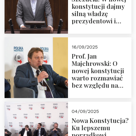
konstytucji dajmy
silną władzę
prezydentowi i
pożegnajmy
dziedzictwo
Okrągłego Stołu
16/09/2025
Prof. Jan
Majchrowski: O
nowej konstytucji
warto rozmawiać
bez względu na
rezultat
04/09/2025
Nowa Konstytucja?
Ku lepszemu
porządkowi