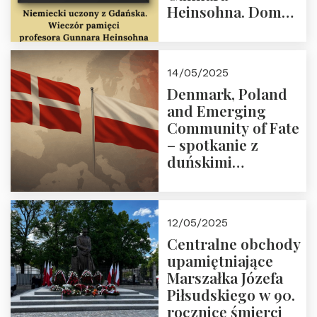
Heinsohna. Dom
Trójmorza 16 maja
2025 r. godz. 18:00.
Zapraszamy!
14/05/2025
Denmark, Poland
and Emerging
Community of Fate
– spotkanie z
duńskimi
konserwatystami
młodego pokolenia
w Domu Trójmorza
12/05/2025
Centralne obchody
upamiętniające
Marszałka Józefa
Piłsudskiego w 90.
rocznicę śmierci