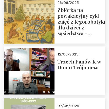
26/06/2025
Zbiórka na
powakacyjny cykl
zajęć z legorobotyki
dla dzieci z
sąsiedztwa –
wesprzyj
społeczno-
edukacyjną misję
12/06/2025
Fundacji
Trzech Panów K w
Domu Trójmorza
07/06/2025