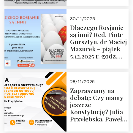
Janusza
Krasińskiego o
godz. 18:00 oraz
30/11/2025
zwiedzanie
Dlaczego Rosjanie
Muzeum Żołnierzy
są inni? Red. Piotr
Wyklętych i
Gursztyn, dr Maciej
Więźniów
Mazurek – piątek
Politycznych PRL o
5.12.2025 r. godz.
godz. 16:00 – 19
18:00 Dom
grudnia 2025 r.
Trójmorza.
28/11/2025
Zapraszamy na
debatę: Czy mamy
jeszcze
Konstytucję? Julia
Przyłębska, Paweł
Jabłoński, Oskar