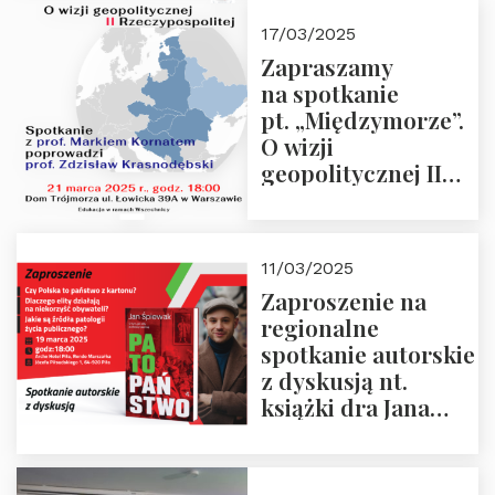
kwietnia 2025 r. –
17/03/2025
“Rosja-Niemcy…”
Zapraszamy
na spotkanie
pt. „Międzymorze”.
O wizji
geopolitycznej II
Rzeczypospolitej –
21.03.2025 r. o godz.
18:00 – prof. Kornat
11/03/2025
i prof.
Zaproszenie na
Krasnodębski
regionalne
spotkanie autorskie
z dyskusją nt.
książki dra Jana
Śpiewaka
“Patopaństwo”