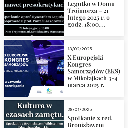
Legutko w Domu
Trójmorza – 21
lutego 2025 r. o
godz. 18:00.
Spotkanie prowadzi
prof. Paweł
Kaczorowski.
13/02/2025
Zapraszamy
X Europejski
Kongres
Samorządów (EKS)
w Mikołajkach 3-4
marca 2025 r.
29/01/2025
Spotkanie z red.
Bronisławem