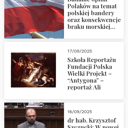
Polaków na temat
polskiej bandery
oraz konsekwencje
braku morskiej
floty handlowej pod
narodową banderą
17/09/2025
Szkoła Reportażu
Fundacji Polska
Wielki Projekt –
“Antygona” –
reportaż Ali
16/09/2025
dr hab. Krzysztof
Szczucki: W nowej