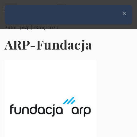
Rozwiń menu
Zamknij
Autor: pwp |
28/09/2020
ARP-Fundacja