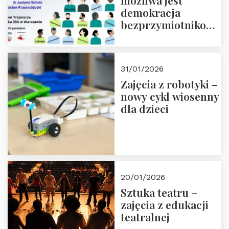
możliwa jest
demokracja
bezprzymiotnikowa?
13-14 marca 2026 r.
w Domu Trójmorza.
Zapisz się!
31/01/2026
Zajęcia z robotyki –
nowy cykl wiosenny
dla dzieci
20/01/2026
Sztuka teatru –
zajęcia z edukacji
teatralnej