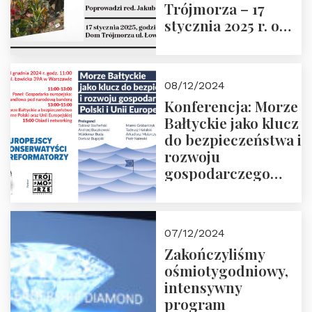
Trójmorza – 17
stycznia 2025 r. o
godz. 18:00.
Prowadzi red. Jakub
Moroz
08/12/2024
Konferencja: Morze
Bałtyckie jako klucz
do bezpieczeństwa i
rozwoju
gospodarczego
Polski i Unii
Europejskiej –
13.12.2024 r.
07/12/2024
ZAPRASZAMY
Zakończyliśmy
ośmiotygodniowy,
intensywny
program