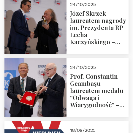
Zapraszamy!
24/10/2025
Józef Skrzek
laureatem nagrody
im. Prezydenta RP
Lecha
Kaczyńskiego –
Laudacja
24/10/2025
Prof. Constantin
Geambașu
laureatem medalu
“Odwaga i
Wiarygodność” –
Laudacja
18/09/2025