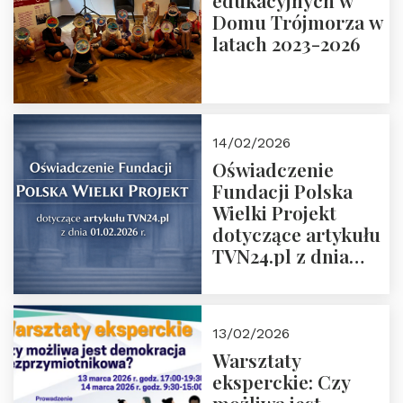
edukacyjnych w
prof. Michał
Domu Trójmorza w
Łuczewski
latach 2023-2026
14/02/2026
Oświadczenie
Fundacji Polska
Wielki Projekt
dotyczące artykułu
TVN24.pl z dnia
01.02.2026 r.
13/02/2026
Warsztaty
eksperckie: Czy