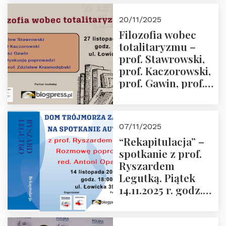
Kida, Magdalena
Murawska,
20/11/2025
Przemysław
Filozofia wobec
Sobolewski – 4
totalitaryzmu –
grudnia 2025 r.
prof. Stawrowski,
godz. 18:00.
prof. Kaczorowski,
prof. Gawin, prof.
Krasnodębski –
czwartek 27.11.2025
r. godz. 18:00
07/11/2025
“Rekapitulacja” –
spotkanie z prof.
Ryszardem
Legutką. Piątek
14.11.2025 r. godz.
18:00 w Domu
Trójmorza.