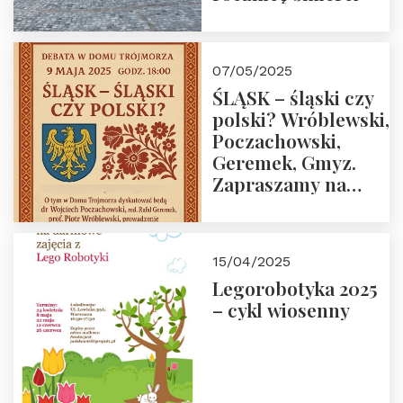
07/05/2025
ŚLĄSK – śląski czy
polski? Wróblewski,
Poczachowski,
Geremek, Gmyz.
Zapraszamy na
spotkanie 9 maja
2025 r. o godz. 18:00
do Domu
15/04/2025
Trójmorza.
Legorobotyka 2025
– cykl wiosenny