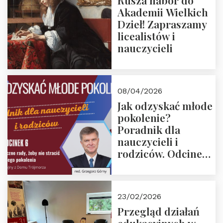
Rusza nabór do
Akademii Wielkich
Dzieł! Zapraszamy
licealistów i
nauczycieli
08/04/2026
Jak odzyskać młode
pokolenie?
Poradnik dla
nauczycieli i
rodziców. Odcinek
6. Tranzycja
płciowa jako rytuał
przejścia.
23/02/2026
Rozmawiają red.
Przegląd działań
Grzegorz Górny i