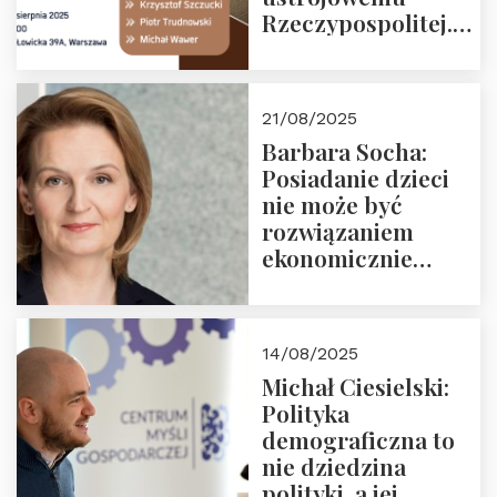
Rzeczypospolitej.
Zapraszamy na
drugie spotkanie z
cyklu “Polska
21/08/2025
Nowego
Barbara Socha:
Ćwierćwiecza”
Posiadanie dzieci
nie może być
rozwiązaniem
ekonomicznie
nieracjonalnym
14/08/2025
Michał Ciesielski:
Polityka
demograficzna to
nie dziedzina
polityki, a jej