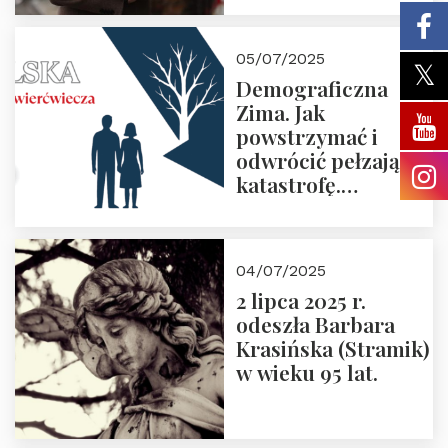
05/07/2025
Demograficzna
Zima. Jak
powstrzymać i
odwrócić pełzającą
katastrofę.
Zapraszamy na
pierwsze spotkanie
z cyklu “Polska
04/07/2025
Nowego
2 lipca 2025 r.
Ćwierćwiecza”
odeszła Barbara
Krasińska (Stramik)
w wieku 95 lat.