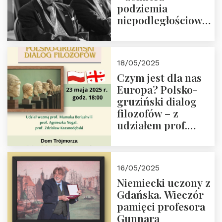
podziemia
niepodległościowego
(NOW-AK), Kawaler
Orderu Orła
Białego, działacz
18/05/2025
społeczny, członek
Czym jest dla nas
Kapituły Nagrody
Europa? Polsko-
im. Prezydenta
gruziński dialog
Lecha
filozofów – z
Kaczyńskiego.
udziałem prof.
Wielki autorytet.
Mamuki
Beriashvili’ego, prof.
Agnieszki Nogal.
16/05/2025
Dom Trójmorza 23
Niemiecki uczony z
maja 2025 r. godz.
Gdańska. Wieczór
18:00.
pamięci profesora
Gunnara