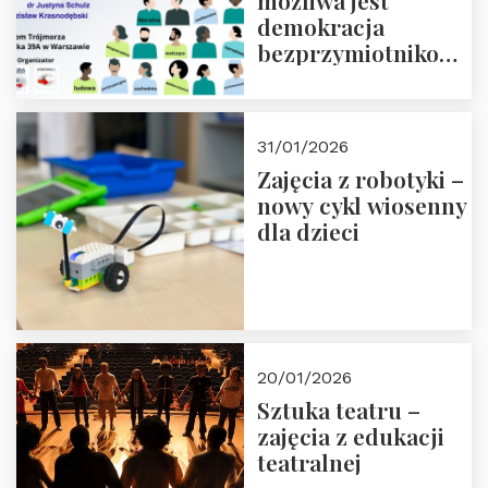
możliwa jest
demokracja
bezprzymiotnikowa?
13-14 marca 2026 r.
w Domu Trójmorza.
Zapisz się!
31/01/2026
Zajęcia z robotyki –
nowy cykl wiosenny
dla dzieci
20/01/2026
Sztuka teatru –
zajęcia z edukacji
teatralnej