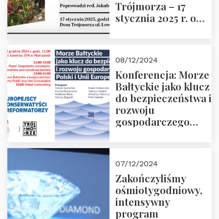
Trójmorza – 17
stycznia 2025 r. o
godz. 18:00.
Prowadzi red. Jakub
Moroz
08/12/2024
Konferencja: Morze
Bałtyckie jako klucz
do bezpieczeństwa i
rozwoju
gospodarczego
Polski i Unii
Europejskiej –
13.12.2024 r.
07/12/2024
ZAPRASZAMY
Zakończyliśmy
ośmiotygodniowy,
intensywny
program