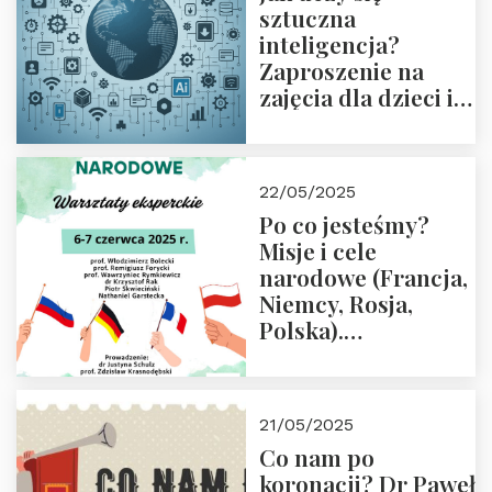
sztuczna
inteligencja?
Zaproszenie na
zajęcia dla dzieci i
rodziców
22/05/2025
Po co jesteśmy?
Misje i cele
narodowe (Francja,
Niemcy, Rosja,
Polska).
Dwudniowe
eksperckie
warsztaty.
21/05/2025
Zapraszamy do
Co nam po
zapisów.
koronacji? Dr Paweł