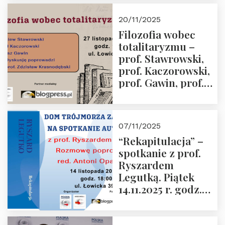
Kida, Magdalena
Murawska,
20/11/2025
Przemysław
Filozofia wobec
Sobolewski – 4
totalitaryzmu –
grudnia 2025 r.
prof. Stawrowski,
godz. 18:00.
prof. Kaczorowski,
prof. Gawin, prof.
Krasnodębski –
czwartek 27.11.2025
r. godz. 18:00
07/11/2025
“Rekapitulacja” –
spotkanie z prof.
Ryszardem
Legutką. Piątek
14.11.2025 r. godz.
18:00 w Domu
Trójmorza.