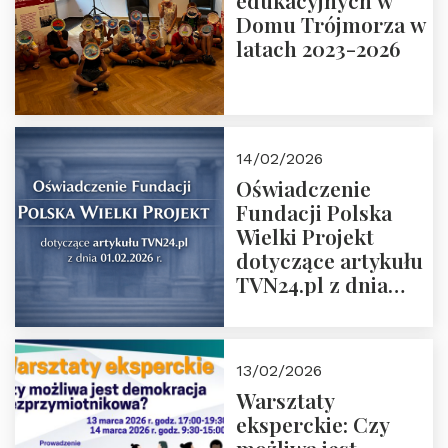
edukacyjnych w
prof. Michał
Domu Trójmorza w
Łuczewski
latach 2023-2026
14/02/2026
Oświadczenie
Fundacji Polska
Wielki Projekt
dotyczące artykułu
TVN24.pl z dnia
01.02.2026 r.
13/02/2026
Warsztaty
eksperckie: Czy