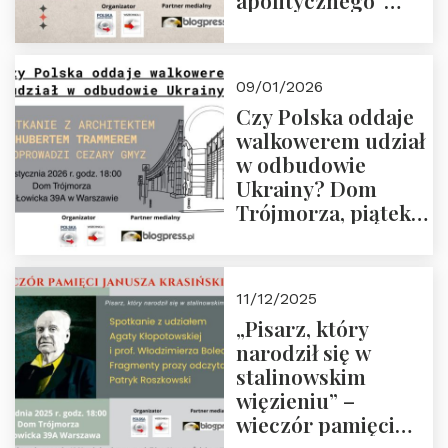
apolitycznego”
Manna. Dom
Trójmorza, piątek
23 stycznia 2026 r.,
09/01/2026
godz. 18:00.
Czy Polska oddaje
Zapraszamy!
walkowerem udział
w odbudowie
Ukrainy? Dom
Trójmorza, piątek
16 stycznia 2026 r.,
godz. 18:00.
Zapraszamy!
11/12/2025
„Pisarz, który
narodził się w
stalinowskim
więzieniu” –
wieczór pamięci