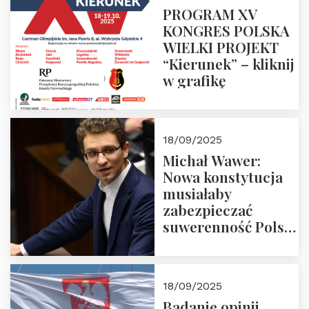
PROGRAM XV
KONGRES POLSKA
WIELKI PROJEKT
“Kierunek” – kliknij
w grafikę
18/09/2025
Michał Wawer:
Nowa konstytucja
musiałaby
zabezpieczać
suwerenność Polski
i stanowić wyraz
jedności narodowej
18/09/2025
Badanie opinii