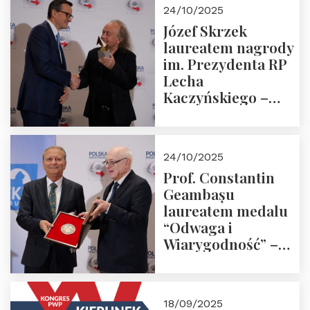
Zapraszamy!
24/10/2025
Józef Skrzek
laureatem nagrody
im. Prezydenta RP
Lecha
Kaczyńskiego –
Laudacja
24/10/2025
Prof. Constantin
Geambașu
laureatem medalu
“Odwaga i
Wiarygodność” –
Laudacja
18/09/2025