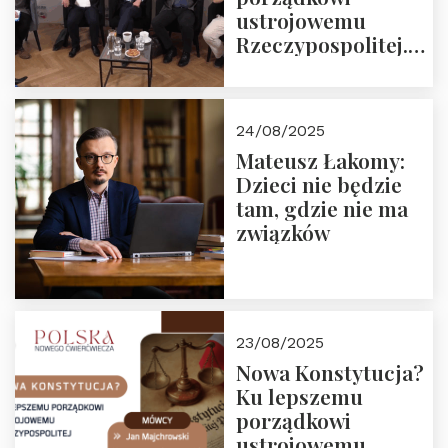
ustrojowemu
Rzeczypospolitej.
Zapraszamy do
obejrzenia nagrania
24/08/2025
Mateusz Łakomy:
Dzieci nie będzie
tam, gdzie nie ma
związków
23/08/2025
Nowa Konstytucja?
Ku lepszemu
porządkowi
ustrojowemu