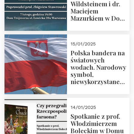
Wildsteinem i dr.
Maciejem
Mazurkiem w Domu
Trójmorza – 7
lutego 2025 r. o
godz. 18:00.
15/01/2025
Prowadzi prof.
Polska bandera na
Zbigniew
światowych
Stawrowski
wodach. Narodowy
symbol,
niewykorzystane
możliwości i
wyzwania
przyszłości
14/01/2025
Spotkanie z prof.
Włodzimierzem
Boleckim w Domu