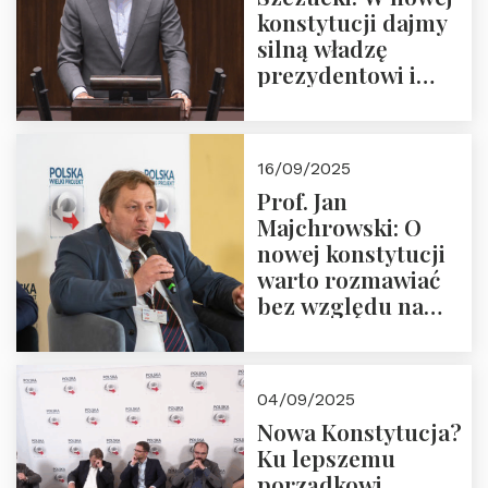
konstytucji dajmy
silną władzę
prezydentowi i
pożegnajmy
dziedzictwo
Okrągłego Stołu
16/09/2025
Prof. Jan
Majchrowski: O
nowej konstytucji
warto rozmawiać
bez względu na
rezultat
04/09/2025
Nowa Konstytucja?
Ku lepszemu
porządkowi