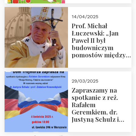
14/04/2025
Prof. Michał
Łuczewski: „Jan
Paweł II był
budowniczym
pomostów między
sprzecznościami”
29/03/2025
Zapraszamy na
spotkanie z reż.
Rafałem
Geremkiem, dr.
Justyną Schulz i
prof. Zdzisławem
Krasnodębskim – 4