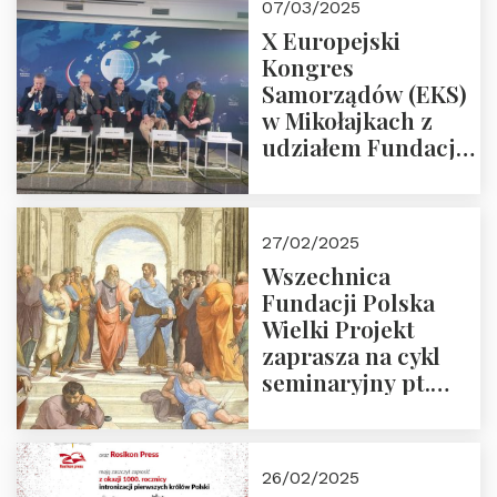
07/03/2025
X Europejski
Kongres
Samorządów (EKS)
w Mikołajkach z
udziałem Fundacji
Polska Wielki
Projekt – 2025 r.
27/02/2025
Wszechnica
Fundacji Polska
Wielki Projekt
zaprasza na cykl
seminaryjny pt.
“Zapomniane
arcydzieła filozofii
europejskiej”
26/02/2025