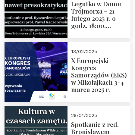
Legutko w Domu
Trójmorza – 21
lutego 2025 r. o
godz. 18:00.
Spotkanie prowadzi
prof. Paweł
Kaczorowski.
13/02/2025
Zapraszamy
X Europejski
Kongres
Samorządów (EKS)
w Mikołajkach 3-4
marca 2025 r.
29/01/2025
Spotkanie z red.
Bronisławem