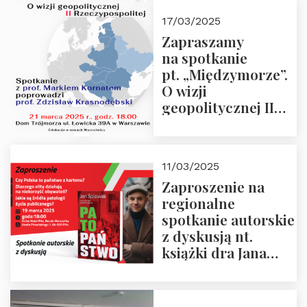
kwietnia 2025 r. –
17/03/2025
“Rosja-Niemcy…”
Zapraszamy
na spotkanie
pt. „Międzymorze”.
O wizji
geopolitycznej II
Rzeczypospolitej –
21.03.2025 r. o godz.
18:00 – prof. Kornat
11/03/2025
i prof.
Zaproszenie na
Krasnodębski
regionalne
spotkanie autorskie
z dyskusją nt.
książki dra Jana
Śpiewaka
“Patopaństwo”