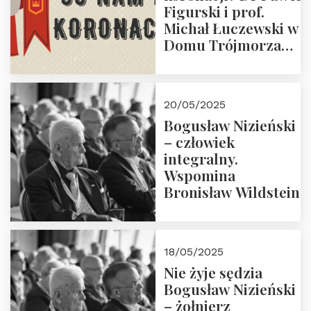
Figurski i prof.
Michał Łuczewski w
Domu Trójmorza
30.05.2025 r. godz.
18:00. Zapraszamy!
20/05/2025
Bogusław Nizieński
– człowiek
integralny.
Wspomina
Bronisław Wildstein
18/05/2025
Nie żyje sędzia
Bogusław Nizieński
– żołnierz