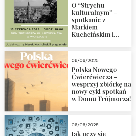
O “Strychu
kulturalnym” –
spotkanie z
Markiem
Kuchcińskim i
przyjaciółmi.
Zapraszamy 13
czerwca 2025 r. o
06/06/2025
18:00
Polska Nowego
Ćwierćwiecza –
wesprzyj zbiórkę na
nowy cykl spotkań
w Domu Trójmorza!
06/06/2025
Jak uczy się