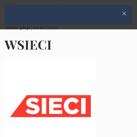
Rozwiń menu
Zamknij
Autor: pwp |
01/10/2020
WSIECI