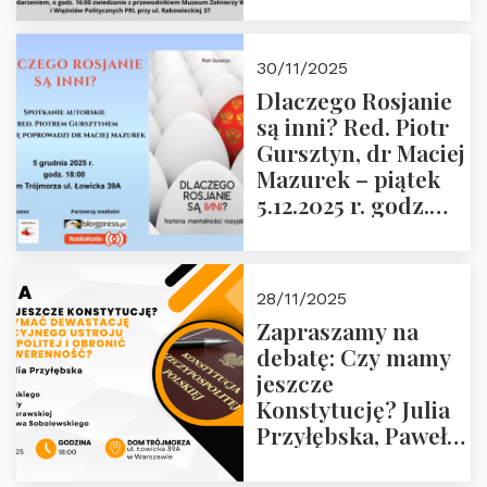
Janusza
Krasińskiego o
godz. 18:00 oraz
30/11/2025
zwiedzanie
Dlaczego Rosjanie
Muzeum Żołnierzy
są inni? Red. Piotr
Wyklętych i
Gursztyn, dr Maciej
Więźniów
Mazurek – piątek
Politycznych PRL o
5.12.2025 r. godz.
godz. 16:00 – 19
18:00 Dom
grudnia 2025 r.
Trójmorza.
28/11/2025
Zapraszamy na
debatę: Czy mamy
jeszcze
Konstytucję? Julia
Przyłębska, Paweł
Jabłoński, Oskar