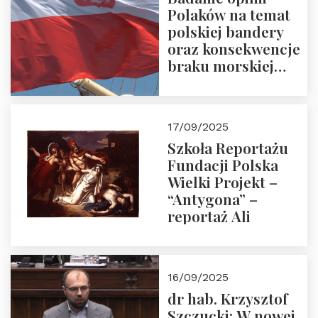
Polaków na temat
polskiej bandery
oraz konsekwencje
braku morskiej
floty handlowej pod
narodową banderą
17/09/2025
Szkoła Reportażu
Fundacji Polska
Wielki Projekt –
“Antygona” –
reportaż Ali
16/09/2025
dr hab. Krzysztof
Szczucki: W nowej