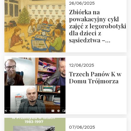
26/06/2025
Zbiórka na
powakacyjny cykl
zajęć z legorobotyki
dla dzieci z
sąsiedztwa –
wesprzyj
społeczno-
edukacyjną misję
12/06/2025
Fundacji
Trzech Panów K w
Domu Trójmorza
07/06/2025