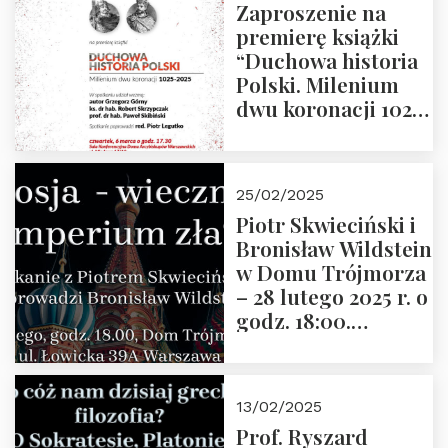
Zaproszenie na
premierę książki
“Duchowa historia
Polski. Milenium
dwu koronacji 1025-
2025” autorstwa
Grzegorza
Górnego, 6 marca
25/02/2025
2025 r. godz. 17:30,
Piotr Skwieciński i
DAW ul. Miodowa
Bronisław Wildstein
17/19
w Domu Trójmorza
– 28 lutego 2025 r. o
godz. 18:00.
Zapraszamy!
13/02/2025
Prof. Ryszard