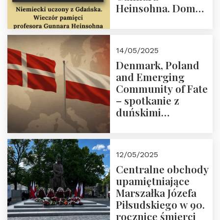
Heinsohna. Dom
Trójmorza 16 maja
2025 r. godz. 18:00.
Zapraszamy!
14/05/2025
Denmark, Poland
and Emerging
Community of Fate
– spotkanie z
duńskimi
konserwatystami
młodego pokolenia
w Domu Trójmorza
12/05/2025
Centralne obchody
upamiętniające
Marszałka Józefa
Piłsudskiego w 90.
rocznicę śmierci