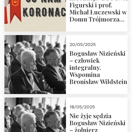
Figurski i prof.
Michał Łuczewski w
Domu Trójmorza
30.05.2025 r. godz.
18:00. Zapraszamy!
20/05/2025
Bogusław Nizieński
– człowiek
integralny.
Wspomina
Bronisław Wildstein
18/05/2025
Nie żyje sędzia
Bogusław Nizieński
– żołnierz