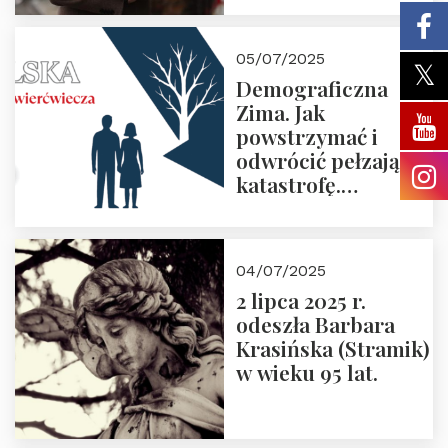
05/07/2025
Demograficzna
Zima. Jak
powstrzymać i
odwrócić pełzającą
katastrofę.
Zapraszamy na
pierwsze spotkanie
z cyklu “Polska
04/07/2025
Nowego
2 lipca 2025 r.
Ćwierćwiecza”
odeszła Barbara
Krasińska (Stramik)
w wieku 95 lat.