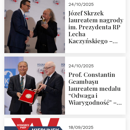
Zapraszamy!
24/10/2025
Józef Skrzek
laureatem nagrody
im. Prezydenta RP
Lecha
Kaczyńskiego –
Laudacja
24/10/2025
Prof. Constantin
Geambașu
laureatem medalu
“Odwaga i
Wiarygodność” –
Laudacja
18/09/2025