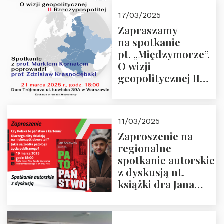
kwietnia 2025 r. –
17/03/2025
“Rosja-Niemcy…”
Zapraszamy
na spotkanie
pt. „Międzymorze”.
O wizji
geopolitycznej II
Rzeczypospolitej –
21.03.2025 r. o godz.
18:00 – prof. Kornat
11/03/2025
i prof.
Zaproszenie na
Krasnodębski
regionalne
spotkanie autorskie
z dyskusją nt.
książki dra Jana
Śpiewaka
“Patopaństwo”