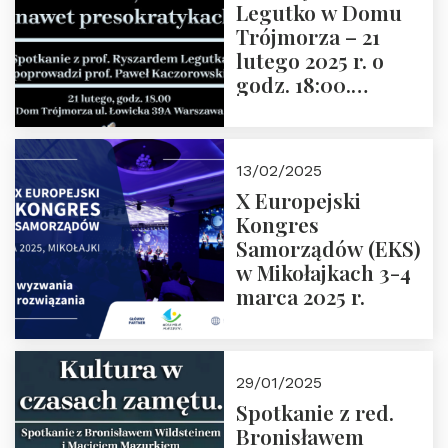
Legutko w Domu
Trójmorza – 21
lutego 2025 r. o
godz. 18:00.
Spotkanie prowadzi
prof. Paweł
Kaczorowski.
13/02/2025
Zapraszamy
X Europejski
Kongres
Samorządów (EKS)
w Mikołajkach 3-4
marca 2025 r.
29/01/2025
Spotkanie z red.
Bronisławem