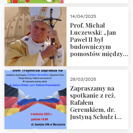
14/04/2025
Prof. Michał
Łuczewski: „Jan
Paweł II był
budowniczym
pomostów między
sprzecznościami”
29/03/2025
Zapraszamy na
spotkanie z reż.
Rafałem
Geremkiem, dr.
Justyną Schulz i
prof. Zdzisławem
Krasnodębskim – 4