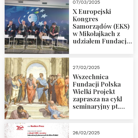
07/03/2025
X Europejski
Kongres
Samorządów (EKS)
w Mikołajkach z
udziałem Fundacji
Polska Wielki
Projekt – 2025 r.
27/02/2025
Wszechnica
Fundacji Polska
Wielki Projekt
zaprasza na cykl
seminaryjny pt.
“Zapomniane
arcydzieła filozofii
europejskiej”
26/02/2025