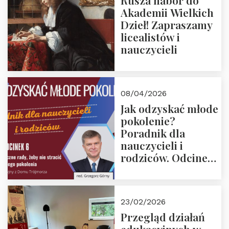
Rusza nabór do
Akademii Wielkich
Dzieł! Zapraszamy
licealistów i
nauczycieli
08/04/2026
Jak odzyskać młode
pokolenie?
Poradnik dla
nauczycieli i
rodziców. Odcinek
6. Tranzycja
płciowa jako rytuał
przejścia.
23/02/2026
Rozmawiają red.
Przegląd działań
Grzegorz Górny i