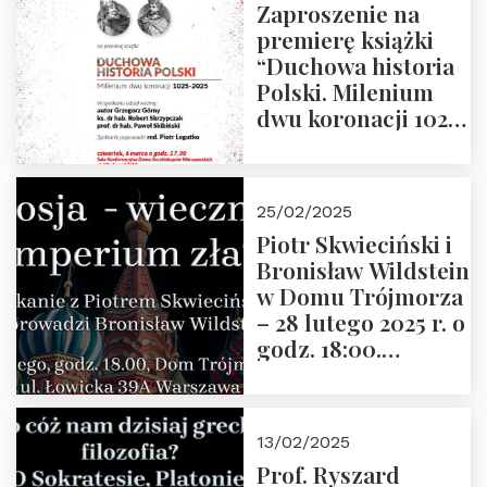
Zaproszenie na
premierę książki
“Duchowa historia
Polski. Milenium
dwu koronacji 1025-
2025” autorstwa
Grzegorza
Górnego, 6 marca
25/02/2025
2025 r. godz. 17:30,
Piotr Skwieciński i
DAW ul. Miodowa
Bronisław Wildstein
17/19
w Domu Trójmorza
– 28 lutego 2025 r. o
godz. 18:00.
Zapraszamy!
13/02/2025
Prof. Ryszard