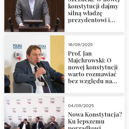
konstytucji dajmy
silną władzę
prezydentowi i
pożegnajmy
dziedzictwo
Okrągłego Stołu
16/09/2025
Prof. Jan
Majchrowski: O
nowej konstytucji
warto rozmawiać
bez względu na
rezultat
04/09/2025
Nowa Konstytucja?
Ku lepszemu
porządkowi