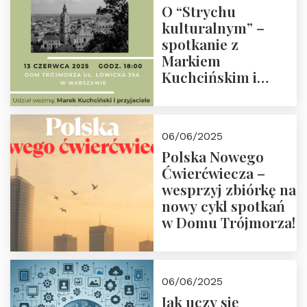
O “Strychu
kulturalnym” –
spotkanie z
Markiem
Kuchcińskim i
przyjaciółmi.
Zapraszamy 13
czerwca 2025 r. o
06/06/2025
18:00
Polska Nowego
Ćwierćwiecza –
wesprzyj zbiórkę na
nowy cykl spotkań
w Domu Trójmorza!
06/06/2025
Jak uczy się