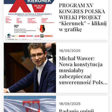
PROGRAM XV
KONGRES POLSKA
WIELKI PROJEKT
“Kierunek” – kliknij
w grafikę
18/09/2025
Michał Wawer:
Nowa konstytucja
musiałaby
zabezpieczać
suwerenność Polski
i stanowić wyraz
jedności narodowej
18/09/2025
Badanie opinii