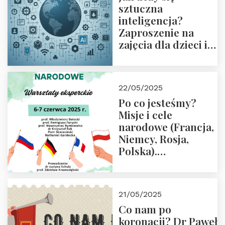
sztuczna
inteligencja?
Zaproszenie na
zajęcia dla dzieci i
rodziców
22/05/2025
Po co jesteśmy?
Misje i cele
narodowe (Francja,
Niemcy, Rosja,
Polska).
Dwudniowe
eksperckie
warsztaty.
21/05/2025
Zapraszamy do
Co nam po
zapisów.
koronacji? Dr Paweł