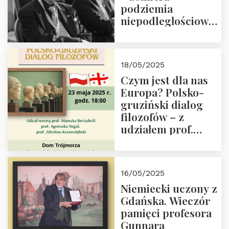
podziemia
niepodległościowego
(NOW-AK), Kawaler
Orderu Orła
Białego, działacz
18/05/2025
społeczny, członek
Czym jest dla nas
Kapituły Nagrody
Europa? Polsko-
im. Prezydenta
gruziński dialog
Lecha
filozofów – z
Kaczyńskiego.
udziałem prof.
Wielki autorytet.
Mamuki
Beriashvili’ego, prof.
Agnieszki Nogal.
16/05/2025
Dom Trójmorza 23
Niemiecki uczony z
maja 2025 r. godz.
Gdańska. Wieczór
18:00.
pamięci profesora
Gunnara