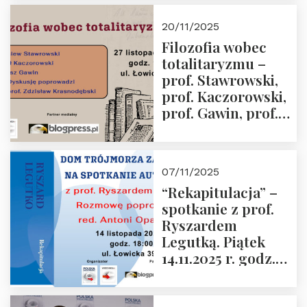
Kida, Magdalena
Murawska,
20/11/2025
Przemysław
Filozofia wobec
Sobolewski – 4
totalitaryzmu –
grudnia 2025 r.
prof. Stawrowski,
godz. 18:00.
prof. Kaczorowski,
prof. Gawin, prof.
Krasnodębski –
czwartek 27.11.2025
r. godz. 18:00
07/11/2025
“Rekapitulacja” –
spotkanie z prof.
Ryszardem
Legutką. Piątek
14.11.2025 r. godz.
18:00 w Domu
Trójmorza.