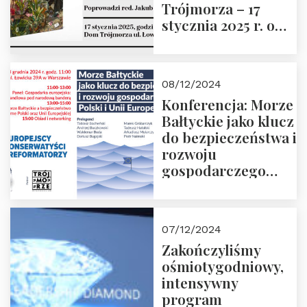
Trójmorza – 17
stycznia 2025 r. o
godz. 18:00.
Prowadzi red. Jakub
Moroz
08/12/2024
Konferencja: Morze
Bałtyckie jako klucz
do bezpieczeństwa i
rozwoju
gospodarczego
Polski i Unii
Europejskiej –
13.12.2024 r.
07/12/2024
ZAPRASZAMY
Zakończyliśmy
ośmiotygodniowy,
intensywny
program