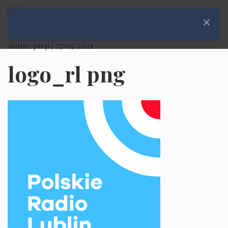
Rozwiń menu
Zamknij
Autor: pwp |
27/05/2021
logo_rl png