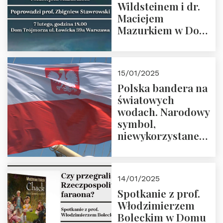
Wildsteinem i dr.
Maciejem
Mazurkiem w Domu
Trójmorza – 7
lutego 2025 r. o
godz. 18:00.
15/01/2025
Prowadzi prof.
Polska bandera na
Zbigniew
światowych
Stawrowski
wodach. Narodowy
symbol,
niewykorzystane
możliwości i
wyzwania
przyszłości
14/01/2025
Spotkanie z prof.
Włodzimierzem
Boleckim w Domu