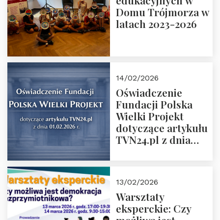
edukacyjnych w
prof. Michał
Domu Trójmorza w
Łuczewski
latach 2023-2026
14/02/2026
Oświadczenie
Fundacji Polska
Wielki Projekt
dotyczące artykułu
TVN24.pl z dnia
01.02.2026 r.
13/02/2026
Warsztaty
eksperckie: Czy