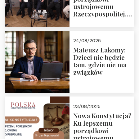
ustrojowemu
Rzeczypospolitej.
Zapraszamy do
obejrzenia nagrania
24/08/2025
Mateusz Łakomy:
Dzieci nie będzie
tam, gdzie nie ma
związków
23/08/2025
Nowa Konstytucja?
Ku lepszemu
porządkowi
ustrojowemu