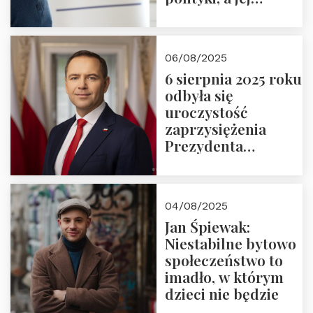
wymiar
06/08/2025
6 sierpnia 2025 roku
odbyła się
uroczystość
zaprzysiężenia
Prezydenta
Rzeczypospolitej
Polskiej Pana
Karola
04/08/2025
Nawrockiego
Jan Śpiewak:
Niestabilne bytowo
społeczeństwo to
imadło, w którym
dzieci nie będzie