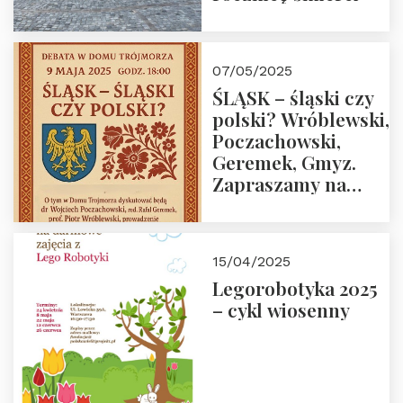
07/05/2025
ŚLĄSK – śląski czy
polski? Wróblewski,
Poczachowski,
Geremek, Gmyz.
Zapraszamy na
spotkanie 9 maja
2025 r. o godz. 18:00
do Domu
15/04/2025
Trójmorza.
Legorobotyka 2025
– cykl wiosenny