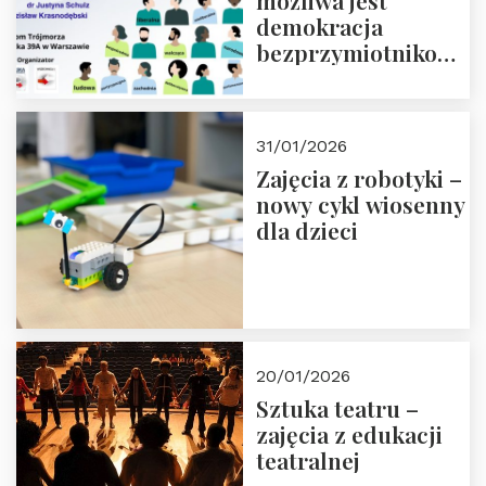
możliwa jest
demokracja
bezprzymiotnikowa?
13-14 marca 2026 r.
w Domu Trójmorza.
Zapisz się!
31/01/2026
Zajęcia z robotyki –
nowy cykl wiosenny
dla dzieci
20/01/2026
Sztuka teatru –
zajęcia z edukacji
teatralnej