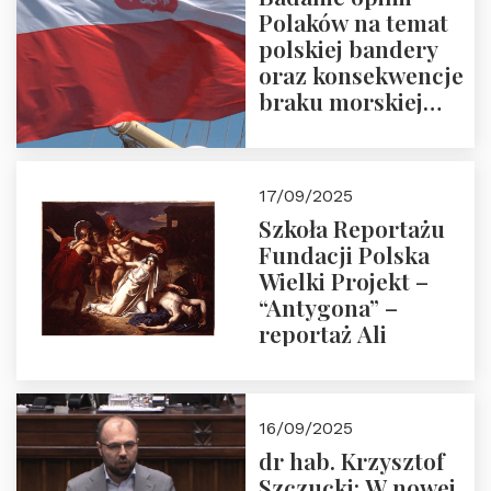
Polaków na temat
polskiej bandery
oraz konsekwencje
braku morskiej
floty handlowej pod
narodową banderą
17/09/2025
Szkoła Reportażu
Fundacji Polska
Wielki Projekt –
“Antygona” –
reportaż Ali
16/09/2025
dr hab. Krzysztof
Szczucki: W nowej