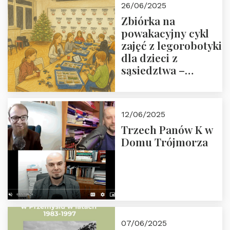
26/06/2025
Zbiórka na
powakacyjny cykl
zajęć z legorobotyki
dla dzieci z
sąsiedztwa –
wesprzyj
społeczno-
edukacyjną misję
12/06/2025
Fundacji
Trzech Panów K w
Domu Trójmorza
07/06/2025