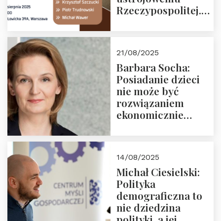
Rzeczypospolitej.
Zapraszamy na
drugie spotkanie z
cyklu “Polska
21/08/2025
Nowego
Barbara Socha:
Ćwierćwiecza”
Posiadanie dzieci
nie może być
rozwiązaniem
ekonomicznie
nieracjonalnym
14/08/2025
Michał Ciesielski:
Polityka
demograficzna to
nie dziedzina
polityki, a jej