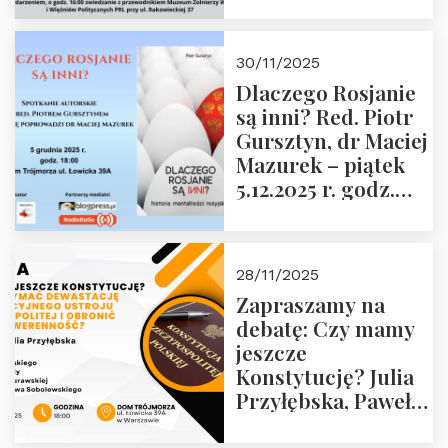
Janusza
Krasińskiego o
godz. 18:00 oraz
30/11/2025
zwiedzanie
Dlaczego Rosjanie
Muzeum Żołnierzy
są inni? Red. Piotr
Wyklętych i
Gursztyn, dr Maciej
Więźniów
Mazurek – piątek
Politycznych PRL o
5.12.2025 r. godz.
godz. 16:00 – 19
18:00 Dom
grudnia 2025 r.
Trójmorza.
28/11/2025
Zapraszamy na
debatę: Czy mamy
jeszcze
Konstytucję? Julia
Przyłębska, Paweł
Jabłoński, Oskar