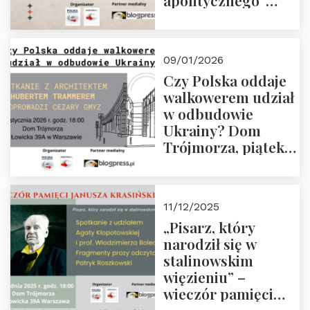
apolitycznego”
Manna. Dom
Trójmorza, piątek
23 stycznia 2026 r.,
09/01/2026
godz. 18:00.
Czy Polska oddaje
Zapraszamy!
walkowerem udział
w odbudowie
Ukrainy? Dom
Trójmorza, piątek
16 stycznia 2026 r.,
godz. 18:00.
Zapraszamy!
11/12/2025
„Pisarz, który
narodził się w
stalinowskim
więzieniu” –
wieczór pamięci