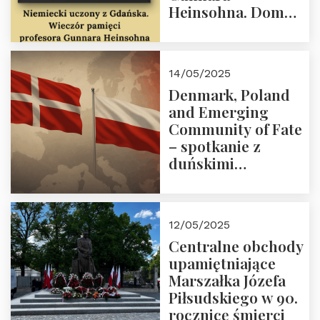
Heinsohna. Dom
Trójmorza 16 maja
2025 r. godz. 18:00.
Zapraszamy!
14/05/2025
Denmark, Poland
and Emerging
Community of Fate
– spotkanie z
duńskimi
konserwatystami
młodego pokolenia
w Domu Trójmorza
12/05/2025
Centralne obchody
upamiętniające
Marszałka Józefa
Piłsudskiego w 90.
rocznicę śmierci