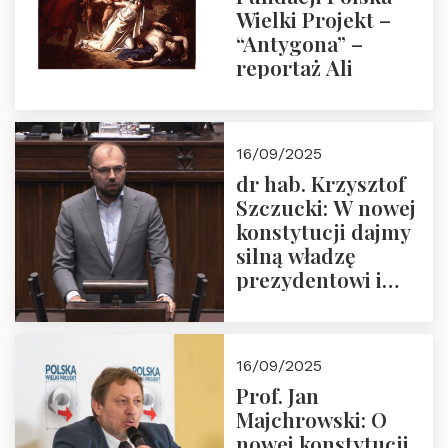
Wielki Projekt –
“Antygona” –
reportaż Ali
16/09/2025
dr hab. Krzysztof
Szczucki: W nowej
konstytucji dajmy
silną władzę
prezydentowi i
pożegnajmy
dziedzictwo
Okrągłego Stołu
16/09/2025
Prof. Jan
Majchrowski: O
nowej konstytucji