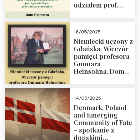
udziałem prof.
Wielki autorytet.
Mamuki
Beriashvili’ego, prof.
Agnieszki Nogal.
16/05/2025
Dom Trójmorza 23
Niemiecki uczony z
maja 2025 r. godz.
Gdańska. Wieczór
18:00.
pamięci profesora
Gunnara
Heinsohna. Dom
Trójmorza 16 maja
2025 r. godz. 18:00.
Zapraszamy!
14/05/2025
Denmark, Poland
and Emerging
Community of Fate
– spotkanie z
duńskimi