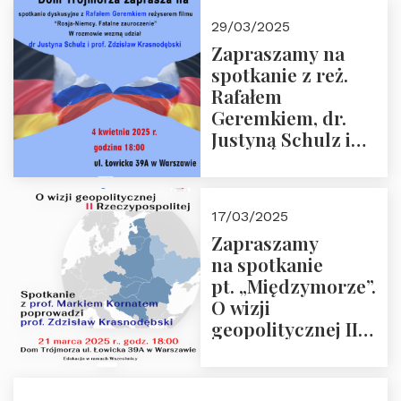
29/03/2025
Zapraszamy na
spotkanie z reż.
Rafałem
Geremkiem, dr.
Justyną Schulz i
prof. Zdzisławem
Krasnodębskim – 4
kwietnia 2025 r. –
17/03/2025
“Rosja-Niemcy…”
Zapraszamy
na spotkanie
pt. „Międzymorze”.
O wizji
geopolitycznej II
Rzeczypospolitej –
21.03.2025 r. o godz.
18:00 – prof. Kornat