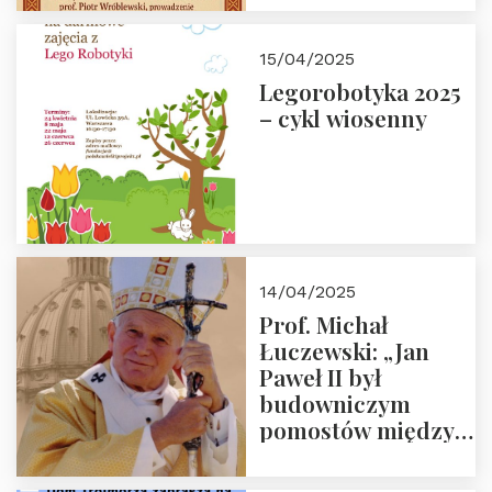
2025 r. o godz. 18:00
do Domu
15/04/2025
Trójmorza.
Legorobotyka 2025
– cykl wiosenny
14/04/2025
Prof. Michał
Łuczewski: „Jan
Paweł II był
budowniczym
pomostów między
sprzecznościami”