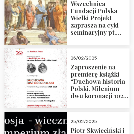
Wszechnica
Fundacji Polska
Wielki Projekt
zaprasza na cykl
seminaryjny pt.
“Zapomniane
arcydzieła filozofii
europejskiej”
26/02/2025
Zaproszenie na
premierę książki
“Duchowa historia
Polski. Milenium
dwu koronacji 1025-
2025” autorstwa
Grzegorza
Górnego, 6 marca
25/02/2025
2025 r. godz. 17:30,
Piotr Skwieciński i
DAW ul. Miodowa