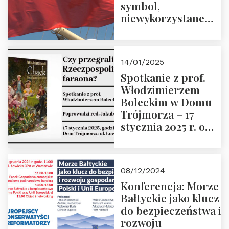
symbol,
niewykorzystane
możliwości i
wyzwania
przyszłości
14/01/2025
Spotkanie z prof.
Włodzimierzem
Boleckim w Domu
Trójmorza – 17
stycznia 2025 r. o
godz. 18:00.
Prowadzi red. Jakub
Moroz
08/12/2024
Konferencja: Morze
Bałtyckie jako klucz
do bezpieczeństwa i
rozwoju