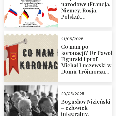
narodowe (Francja,
Niemcy, Rosja,
Polska).
Dwudniowe
eksperckie
warsztaty.
21/05/2025
Zapraszamy do
Co nam po
zapisów.
koronacji? Dr Paweł
Figurski i prof.
Michał Łuczewski w
Domu Trójmorza
30.05.2025 r. godz.
18:00. Zapraszamy!
20/05/2025
Bogusław Nizieński
– człowiek
integralny.