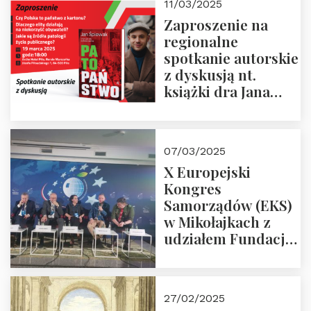
11/03/2025
i prof.
Zaproszenie na
Krasnodębski
regionalne
spotkanie autorskie
z dyskusją nt.
książki dra Jana
Śpiewaka
“Patopaństwo”
07/03/2025
X Europejski
Kongres
Samorządów (EKS)
w Mikołajkach z
udziałem Fundacji
Polska Wielki
Projekt – 2025 r.
27/02/2025