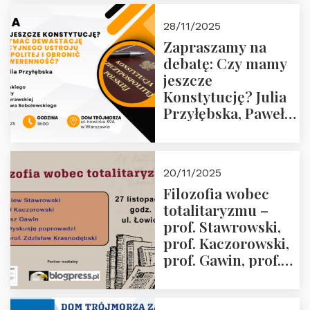
28/11/2025
Zapraszamy na
debatę: Czy mamy
jeszcze
Konstytucję? Julia
Przyłębska, Paweł
Jabłoński, Oskar
Kida, Magdalena
Murawska,
20/11/2025
Przemysław
Filozofia wobec
Sobolewski – 4
totalitaryzmu –
grudnia 2025 r.
prof. Stawrowski,
godz. 18:00.
prof. Kaczorowski,
prof. Gawin, prof.
Krasnodębski –
czwartek 27.11.2025
r. godz. 18:00