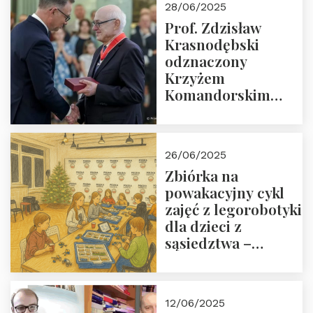
28/06/2025
Prof. Zdzisław
Krasnodębski
odznaczony
Krzyżem
Komandorskim
Orderu Odrodzenia
Polski
26/06/2025
Zbiórka na
powakacyjny cykl
zajęć z legorobotyki
dla dzieci z
sąsiedztwa –
wesprzyj
społeczno-
edukacyjną misję
12/06/2025
Fundacji