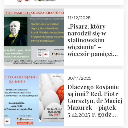
godz. 18:00.
Zapraszamy!
11/12/2025
„Pisarz, który
narodził się w
stalinowskim
więzieniu” –
wieczór pamięci
Janusza
Krasińskiego o
godz. 18:00 oraz
30/11/2025
zwiedzanie
Dlaczego Rosjanie
Muzeum Żołnierzy
są inni? Red. Piotr
Wyklętych i
Gursztyn, dr Maciej
Więźniów
Mazurek – piątek
Politycznych PRL o
5.12.2025 r. godz.
godz. 16:00 – 19
18:00 Dom
grudnia 2025 r.
Trójmorza.