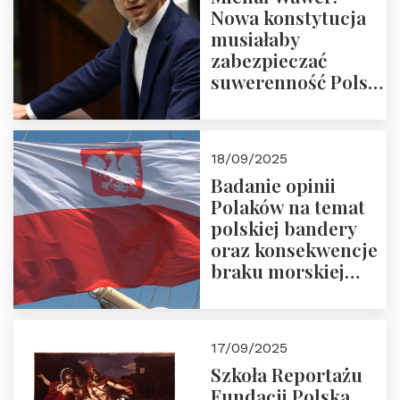
Nowa konstytucja
musiałaby
zabezpieczać
suwerenność Polski
i stanowić wyraz
jedności narodowej
18/09/2025
Badanie opinii
Polaków na temat
polskiej bandery
oraz konsekwencje
braku morskiej
floty handlowej pod
narodową banderą
17/09/2025
Szkoła Reportażu
Fundacji Polska