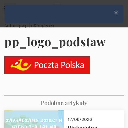
Rozwiń menu
Zamknij
Autor: pwp |
08/09/2021
pp_logo_podstaw
Podobne artykuły
17/06/2026
Wakacyjna