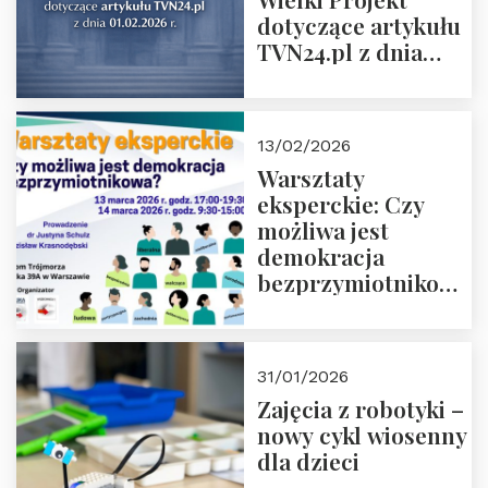
dotyczące artykułu
TVN24.pl z dnia
01.02.2026 r.
13/02/2026
Warsztaty
eksperckie: Czy
możliwa jest
demokracja
bezprzymiotnikowa?
13-14 marca 2026 r.
w Domu Trójmorza.
Zapisz się!
31/01/2026
Zajęcia z robotyki –
nowy cykl wiosenny
dla dzieci