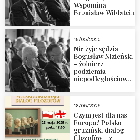
Wspomina
Bronisław Wildstein
18/05/2025
Nie żyje sędzia
Bogusław Nizieński
– żołnierz
podziemia
niepodległościowego
(NOW-AK), Kawaler
Orderu Orła
Białego, działacz
18/05/2025
społeczny, członek
Czym jest dla nas
Kapituły Nagrody
Europa? Polsko-
im. Prezydenta
gruziński dialog
Lecha
filozofów – z
Kaczyńskiego.