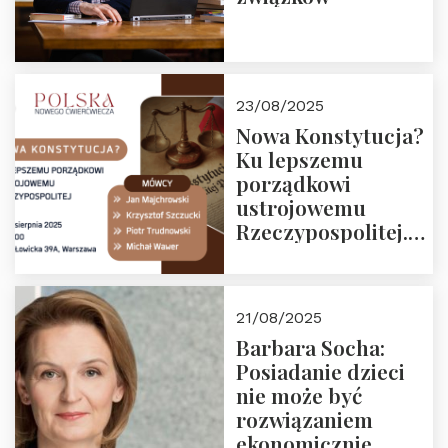
23/08/2025
Nowa Konstytucja?
Ku lepszemu
porządkowi
ustrojowemu
Rzeczypospolitej.
Zapraszamy na
drugie spotkanie z
cyklu “Polska
21/08/2025
Nowego
Barbara Socha:
Ćwierćwiecza”
Posiadanie dzieci
nie może być
rozwiązaniem
ekonomicznie