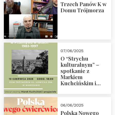
Trzech Panów K w
Domu Trójmorza
07/06/2025
O “Strychu
kulturalnym” –
spotkanie z
Markiem
Kuchcińskim i
przyjaciółmi.
Zapraszamy 13
czerwca 2025 r. o
06/06/2025
18:00
Polska Nowego