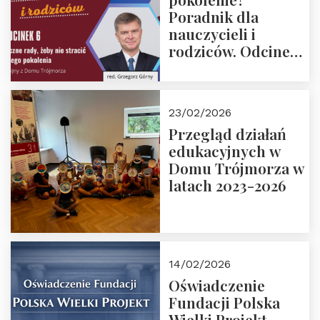
Poradnik dla
nauczycieli i
rodziców. Odcinek
6. Tranzycja
płciowa jako rytuał
przejścia.
23/02/2026
Rozmawiają red.
Przegląd działań
Grzegorz Górny i
edukacyjnych w
prof. Michał
Domu Trójmorza w
Łuczewski
latach 2023-2026
14/02/2026
Oświadczenie
Fundacji Polska
Wielki Projekt