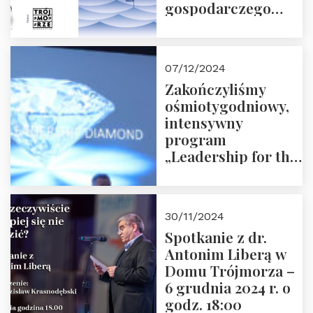
gospodarczego
Polski i Unii
Europejskiej –
13.12.2024 r.
07/12/2024
ZAPRASZAMY
Zakończyliśmy
ośmiotygodniowy,
intensywny
program
„Leadership for the
Future” 18.10.2024 r.
– 07.12.2024 r.
30/11/2024
Spotkanie z dr.
Antonim Liberą w
Domu Trójmorza –
6 grudnia 2024 r. o
godz. 18:00