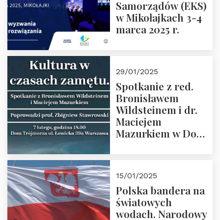
Samorządów (EKS)
w Mikołajkach 3-4
marca 2025 r.
29/01/2025
Spotkanie z red.
Bronisławem
Wildsteinem i dr.
Maciejem
Mazurkiem w Domu
Trójmorza – 7
lutego 2025 r. o
godz. 18:00.
15/01/2025
Prowadzi prof.
Polska bandera na
Zbigniew
światowych
Stawrowski
wodach. Narodowy