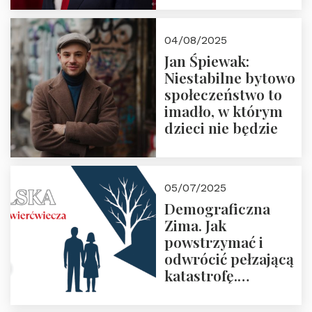
Polskiej Pana
Karola
04/08/2025
Nawrockiego
Jan Śpiewak:
Niestabilne bytowo
społeczeństwo to
imadło, w którym
dzieci nie będzie
05/07/2025
Demograficzna
Zima. Jak
powstrzymać i
odwrócić pełzającą
katastrofę.
Zapraszamy na
pierwsze spotkanie