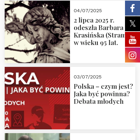
z cyklu “Polska
04/07/2025
Nowego
2 lipca 2025 r.
Ćwierćwiecza”
odeszła Barbara
Krasińska (Stramik)
w wieku 95 lat.
03/07/2025
Polska – czym jest?
Jaka być powinna?
Debata młodych