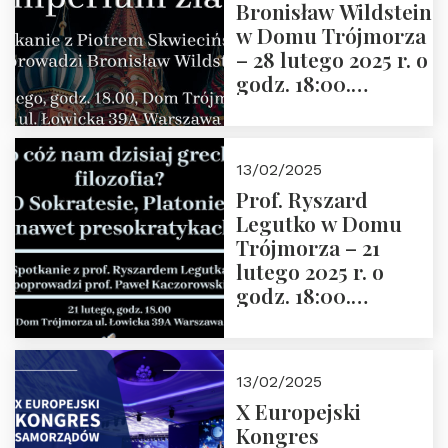
Bronisław Wildstein
17/19
w Domu Trójmorza
– 28 lutego 2025 r. o
godz. 18:00.
Zapraszamy!
13/02/2025
Prof. Ryszard
Legutko w Domu
Trójmorza – 21
lutego 2025 r. o
godz. 18:00.
Spotkanie prowadzi
prof. Paweł
Kaczorowski.
13/02/2025
Zapraszamy
X Europejski
Kongres