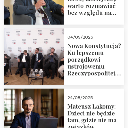
warto rozmawiać
bez względu na
rezultat
04/09/2025
Nowa Konstytucja?
Ku lepszemu
porządkowi
ustrojowemu
Rzeczypospolitej.
Zapraszamy do
obejrzenia nagrania
24/08/2025
Mateusz Łakomy:
Dzieci nie będzie
tam, gdzie nie ma
związków