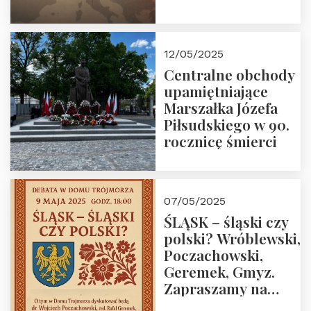
konserwatystami
młodego pokolenia
w Domu Trójmorza
12/05/2025
Centralne obchody
upamiętniające
Marszałka Józefa
Piłsudskiego w 90.
rocznicę śmierci
07/05/2025
ŚLĄSK – śląski czy
polski? Wróblewski,
Poczachowski,
Geremek, Gmyz.
Zapraszamy na
spotkanie 9 maja