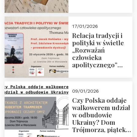
17/01/2026
Relacja tradycji i
polityki w świetle
„Rozważań
człowieka
apolitycznego”
Manna. Dom
Trójmorza, piątek
23 stycznia 2026 r.,
09/01/2026
godz. 18:00.
Czy Polska oddaje
Zapraszamy!
walkowerem udział
w odbudowie
Ukrainy? Dom
Trójmorza, piątek
16 stycznia 2026 r.,