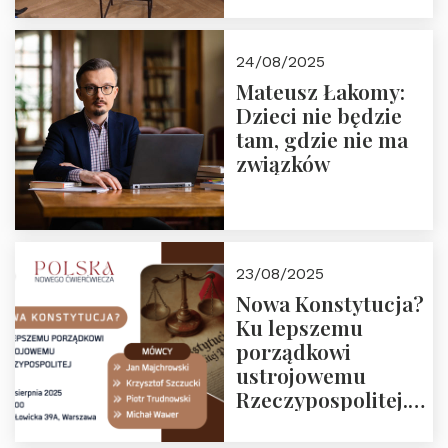
obejrzenia nagrania
24/08/2025
Mateusz Łakomy:
Dzieci nie będzie
tam, gdzie nie ma
związków
23/08/2025
Nowa Konstytucja?
Ku lepszemu
porządkowi
ustrojowemu
Rzeczypospolitej.
Zapraszamy na
drugie spotkanie z