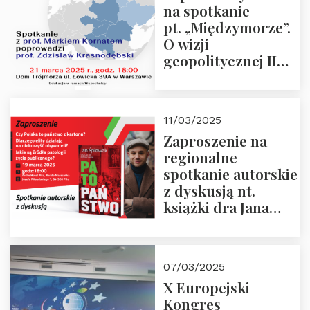
na spotkanie
pt. „Międzymorze”.
O wizji
geopolitycznej II
Rzeczypospolitej –
21.03.2025 r. o godz.
18:00 – prof. Kornat
11/03/2025
i prof.
Zaproszenie na
Krasnodębski
regionalne
spotkanie autorskie
z dyskusją nt.
książki dra Jana
Śpiewaka
“Patopaństwo”
07/03/2025
X Europejski
Kongres