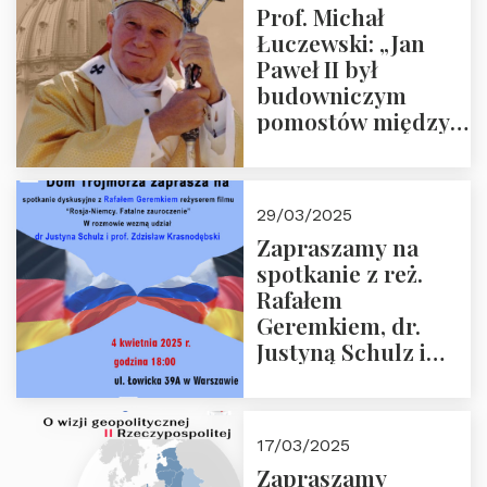
Prof. Michał
Łuczewski: „Jan
Paweł II był
budowniczym
pomostów między
sprzecznościami”
29/03/2025
Zapraszamy na
spotkanie z reż.
Rafałem
Geremkiem, dr.
Justyną Schulz i
prof. Zdzisławem
Krasnodębskim – 4
kwietnia 2025 r. –
17/03/2025
“Rosja-Niemcy…”
Zapraszamy