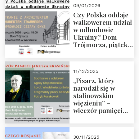
23 stycznia 2026 r.,
09/01/2026
godz. 18:00.
Czy Polska oddaje
Zapraszamy!
walkowerem udział
w odbudowie
Ukrainy? Dom
Trójmorza, piątek
16 stycznia 2026 r.,
godz. 18:00.
Zapraszamy!
11/12/2025
„Pisarz, który
narodził się w
stalinowskim
więzieniu” –
wieczór pamięci
Janusza
Krasińskiego o
godz. 18:00 oraz
30/11/2025