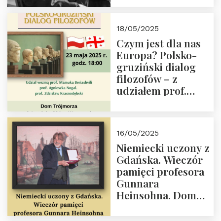
Orderu Orła
Białego, działacz
18/05/2025
społeczny, członek
Czym jest dla nas
Kapituły Nagrody
Europa? Polsko-
im. Prezydenta
gruziński dialog
Lecha
filozofów – z
Kaczyńskiego.
udziałem prof.
Wielki autorytet.
Mamuki
Beriashvili’ego, prof.
Agnieszki Nogal.
16/05/2025
Dom Trójmorza 23
Niemiecki uczony z
maja 2025 r. godz.
Gdańska. Wieczór
18:00.
pamięci profesora
Gunnara
Heinsohna. Dom
Trójmorza 16 maja
2025 r. godz. 18:00.