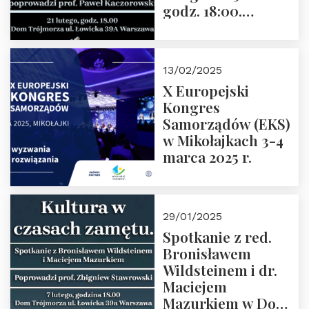
godz. 18:00.
Spotkanie prowadzi
prof. Paweł
Kaczorowski.
13/02/2025
Zapraszamy
X Europejski
Kongres
Samorządów (EKS)
w Mikołajkach 3-4
marca 2025 r.
29/01/2025
Spotkanie z red.
Bronisławem
Wildsteinem i dr.
Maciejem
Mazurkiem w Domu