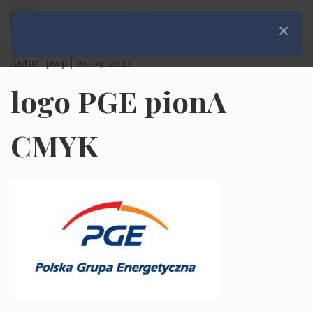
Rozwiń menu
Zamknij
Autor: pwp |
10/09/2021
logo PGE pionA
CMYK