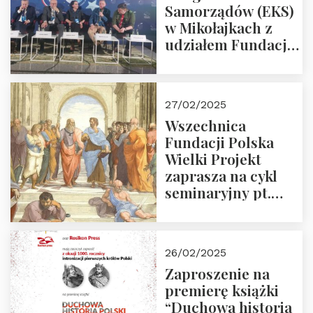
Samorządów (EKS)
w Mikołajkach z
udziałem Fundacji
Polska Wielki
Projekt – 2025 r.
27/02/2025
Wszechnica
Fundacji Polska
Wielki Projekt
zaprasza na cykl
seminaryjny pt.
“Zapomniane
arcydzieła filozofii
europejskiej”
26/02/2025
Zaproszenie na
premierę książki
“Duchowa historia