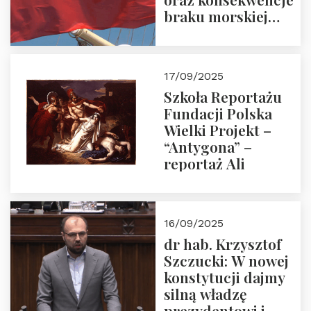
braku morskiej
floty handlowej pod
narodową banderą
17/09/2025
Szkoła Reportażu
Fundacji Polska
Wielki Projekt –
“Antygona” –
reportaż Ali
16/09/2025
dr hab. Krzysztof
Szczucki: W nowej
konstytucji dajmy
silną władzę
prezydentowi i