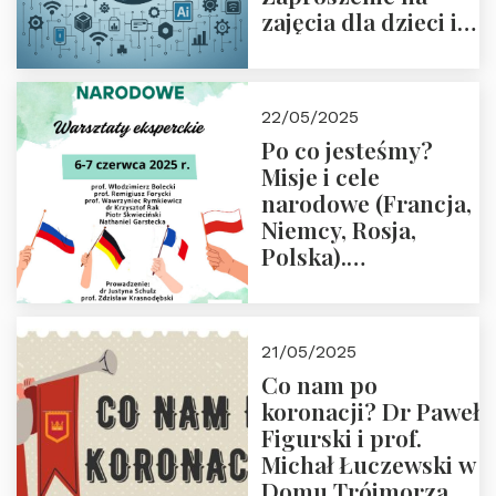
zajęcia dla dzieci i
rodziców
22/05/2025
Po co jesteśmy?
Misje i cele
narodowe (Francja,
Niemcy, Rosja,
Polska).
Dwudniowe
eksperckie
warsztaty.
21/05/2025
Zapraszamy do
Co nam po
zapisów.
koronacji? Dr Paweł
Figurski i prof.
Michał Łuczewski w
Domu Trójmorza