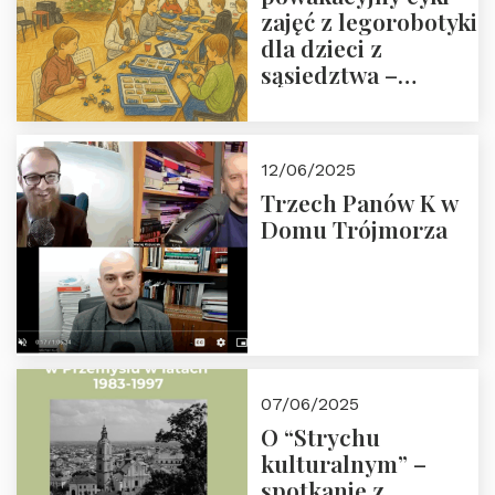
zajęć z legorobotyki
dla dzieci z
sąsiedztwa –
wesprzyj
społeczno-
edukacyjną misję
12/06/2025
Fundacji
Trzech Panów K w
Domu Trójmorza
07/06/2025
O “Strychu
kulturalnym” –
spotkanie z