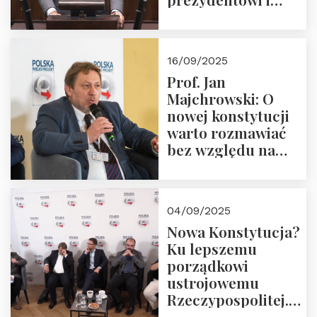
pożegnajmy
dziedzictwo
Okrągłego Stołu
16/09/2025
Prof. Jan
Majchrowski: O
nowej konstytucji
warto rozmawiać
bez względu na
rezultat
04/09/2025
Nowa Konstytucja?
Ku lepszemu
porządkowi
ustrojowemu
Rzeczypospolitej.
Zapraszamy do