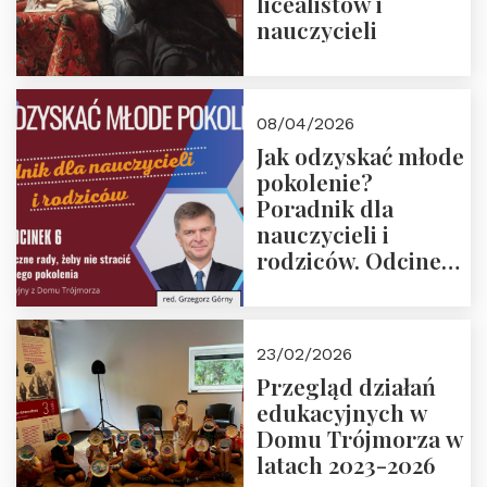
licealistów i
nauczycieli
08/04/2026
Jak odzyskać młode
pokolenie?
Poradnik dla
nauczycieli i
rodziców. Odcinek
6. Tranzycja
płciowa jako rytuał
przejścia.
23/02/2026
Rozmawiają red.
Przegląd działań
Grzegorz Górny i
edukacyjnych w
prof. Michał
Domu Trójmorza w
Łuczewski
latach 2023-2026