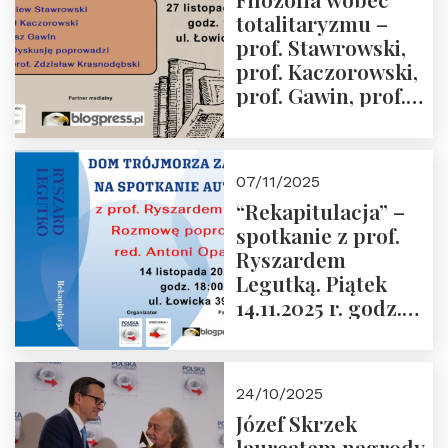
Sobolewski – 4
totalitaryzmu –
grudnia 2025 r.
prof. Stawrowski,
godz. 18:00.
prof. Kaczorowski,
prof. Gawin, prof.
Krasnodębski –
czwartek 27.11.2025
r. godz. 18:00
07/11/2025
“Rekapitulacja” –
spotkanie z prof.
Ryszardem
Legutką. Piątek
14.11.2025 r. godz.
18:00 w Domu
Trójmorza.
Zapraszamy!
24/10/2025
Józef Skrzek
laureatem nagrody