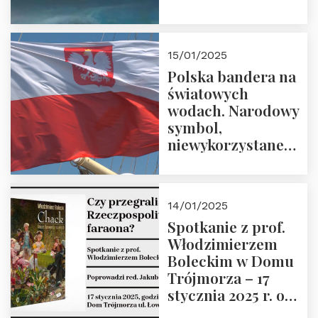
Trójmorza – 7
lutego 2025 r. o
godz. 18:00.
15/01/2025
Prowadzi prof.
Polska bandera na
Zbigniew
światowych
Stawrowski
wodach. Narodowy
symbol,
niewykorzystane
możliwości i
wyzwania
przyszłości
14/01/2025
Spotkanie z prof.
Włodzimierzem
Boleckim w Domu
Trójmorza – 17
stycznia 2025 r. o
godz. 18:00.