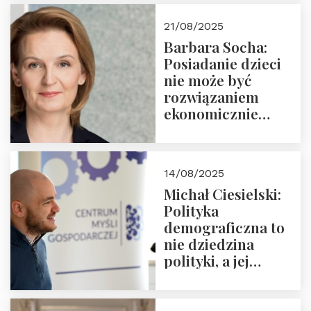
cyklu “Polska
21/08/2025
Nowego
Barbara Socha:
Ćwierćwiecza”
Posiadanie dzieci
nie może być
rozwiązaniem
ekonomicznie
nieracjonalnym
14/08/2025
Michał Ciesielski:
Polityka
demograficzna to
nie dziedzina
polityki, a jej
wymiar