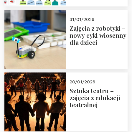
13-14 marca 2026 r.
w Domu Trójmorza.
Zapisz się!
31/01/2026
Zajęcia z robotyki –
nowy cykl wiosenny
dla dzieci
20/01/2026
Sztuka teatru –
zajęcia z edukacji
teatralnej