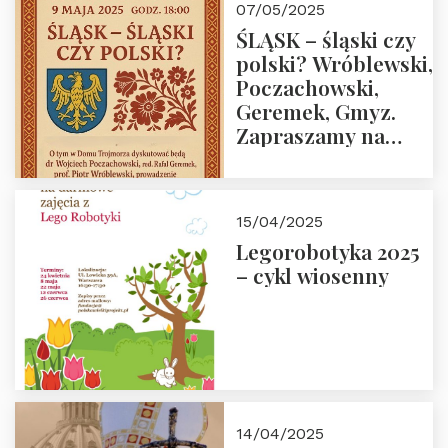
07/05/2025
ŚLĄSK – śląski czy
polski? Wróblewski,
Poczachowski,
Geremek, Gmyz.
Zapraszamy na
spotkanie 9 maja
2025 r. o godz. 18:00
do Domu
15/04/2025
Trójmorza.
Legorobotyka 2025
– cykl wiosenny
14/04/2025