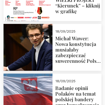
“Kierunek” – kliknij
w grafikę
18/09/2025
Michał Wawer:
Nowa konstytucja
musiałaby
zabezpieczać
suwerenność Polski
i stanowić wyraz
jedności narodowej
18/09/2025
Badanie opinii
Polaków na temat
polskiej bandery
oraz konsekwencje