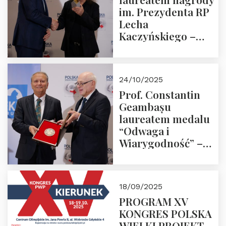
im. Prezydenta RP
Lecha
Kaczyńskiego –
Laudacja
24/10/2025
Prof. Constantin
Geambașu
laureatem medalu
“Odwaga i
Wiarygodność” –
Laudacja
18/09/2025
PROGRAM XV
KONGRES POLSKA
WIELKI PROJEKT