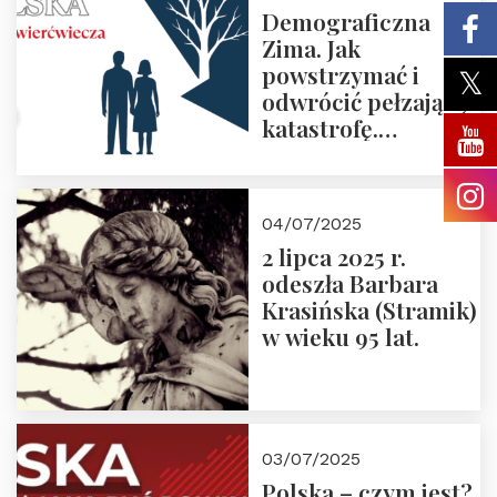
Demograficzna
Zima. Jak
powstrzymać i
odwrócić pełzającą
katastrofę.
Zapraszamy na
pierwsze spotkanie
z cyklu “Polska
04/07/2025
Nowego
2 lipca 2025 r.
Ćwierćwiecza”
odeszła Barbara
Krasińska (Stramik)
w wieku 95 lat.
03/07/2025
Polska – czym jest?