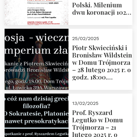
Polski. Milenium
dwu koronacji 1025-
2025” autorstwa
Grzegorza
Górnego, 6 marca
25/02/2025
2025 r. godz. 17:30,
Piotr Skwieciński i
DAW ul. Miodowa
Bronisław Wildstein
17/19
w Domu Trójmorza
– 28 lutego 2025 r. o
godz. 18:00.
Zapraszamy!
13/02/2025
Prof. Ryszard
Legutko w Domu
Trójmorza – 21
lutego 2025 r. o