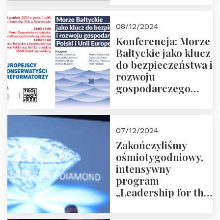
Prowadzi red. Jakub
Moroz
08/12/2024
Konferencja: Morze
Bałtyckie jako klucz
do bezpieczeństwa i
rozwoju
gospodarczego
Polski i Unii
Europejskiej –
13.12.2024 r.
07/12/2024
ZAPRASZAMY
Zakończyliśmy
ośmiotygodniowy,
intensywny
program
„Leadership for the
Future” 18.10.2024 r.
– 07.12.2024 r.