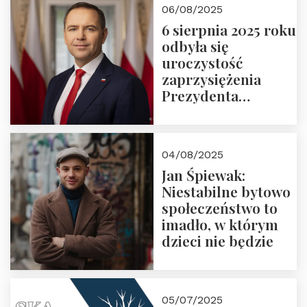
06/08/2025
6 sierpnia 2025 roku
odbyła się
uroczystość
zaprzysiężenia
Prezydenta
Rzeczypospolitej
Polskiej Pana
Karola
04/08/2025
Nawrockiego
Jan Śpiewak:
Niestabilne bytowo
społeczeństwo to
imadło, w którym
dzieci nie będzie
05/07/2025