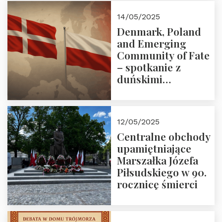
Zapraszamy!
14/05/2025
Denmark, Poland
and Emerging
Community of Fate
– spotkanie z
duńskimi
konserwatystami
młodego pokolenia
w Domu Trójmorza
12/05/2025
Centralne obchody
upamiętniające
Marszałka Józefa
Piłsudskiego w 90.
rocznicę śmierci