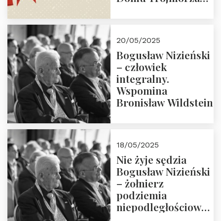
30.05.2025 r. godz.
18:00. Zapraszamy!
20/05/2025
Bogusław Nizieński
– człowiek
integralny.
Wspomina
Bronisław Wildstein
18/05/2025
Nie żyje sędzia
Bogusław Nizieński
– żołnierz
podziemia
niepodległościowego
(NOW-AK), Kawaler