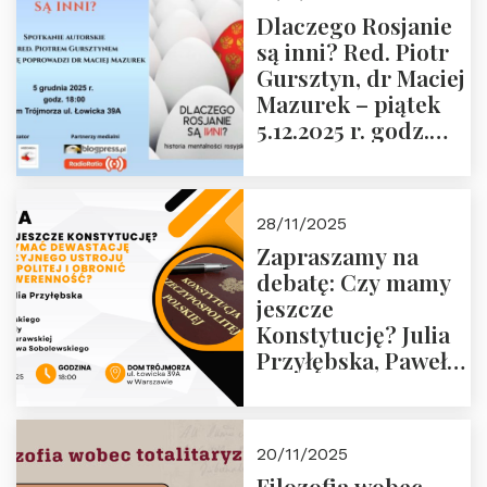
zwiedzanie
Dlaczego Rosjanie
Muzeum Żołnierzy
są inni? Red. Piotr
Wyklętych i
Gursztyn, dr Maciej
Więźniów
Mazurek – piątek
Politycznych PRL o
5.12.2025 r. godz.
godz. 16:00 – 19
18:00 Dom
grudnia 2025 r.
Trójmorza.
28/11/2025
Zapraszamy na
debatę: Czy mamy
jeszcze
Konstytucję? Julia
Przyłębska, Paweł
Jabłoński, Oskar
Kida, Magdalena
Murawska,
20/11/2025
Przemysław
Filozofia wobec