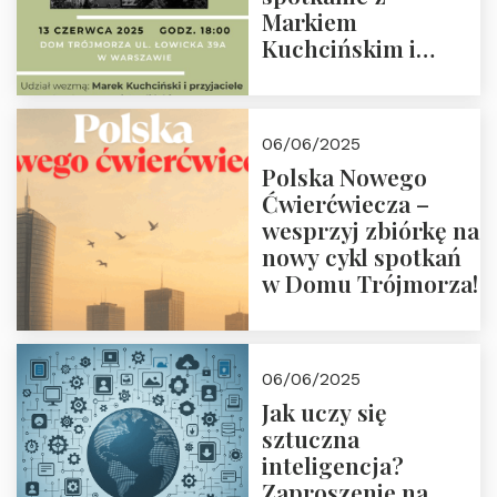
Markiem
Kuchcińskim i
przyjaciółmi.
Zapraszamy 13
czerwca 2025 r. o
06/06/2025
18:00
Polska Nowego
Ćwierćwiecza –
wesprzyj zbiórkę na
nowy cykl spotkań
w Domu Trójmorza!
06/06/2025
Jak uczy się
sztuczna
inteligencja?
Zaproszenie na