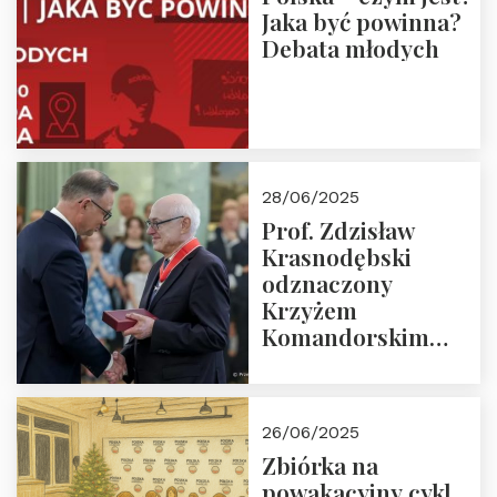
Jaka być powinna?
Debata młodych
28/06/2025
Prof. Zdzisław
Krasnodębski
odznaczony
Krzyżem
Komandorskim
Orderu Odrodzenia
Polski
26/06/2025
Zbiórka na
powakacyjny cykl