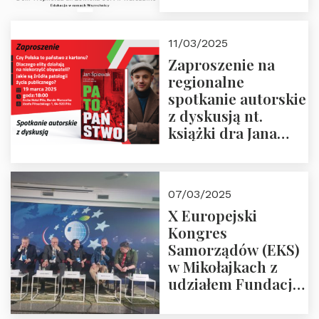
21.03.2025 r. o godz.
18:00 – prof. Kornat
11/03/2025
i prof.
Zaproszenie na
Krasnodębski
regionalne
spotkanie autorskie
z dyskusją nt.
książki dra Jana
Śpiewaka
“Patopaństwo”
07/03/2025
X Europejski
Kongres
Samorządów (EKS)
w Mikołajkach z
udziałem Fundacji
Polska Wielki
Projekt – 2025 r.