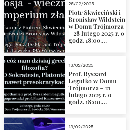
25/02/2025
2025 r. godz. 17:30,
Piotr Skwieciński i
DAW ul. Miodowa
Bronisław Wildstein
17/19
w Domu Trójmorza
– 28 lutego 2025 r. o
godz. 18:00.
Zapraszamy!
13/02/2025
Prof. Ryszard
Legutko w Domu
Trójmorza – 21
lutego 2025 r. o
godz. 18:00.
Spotkanie prowadzi
prof. Paweł
Kaczorowski.
13/02/2025
Zapraszamy