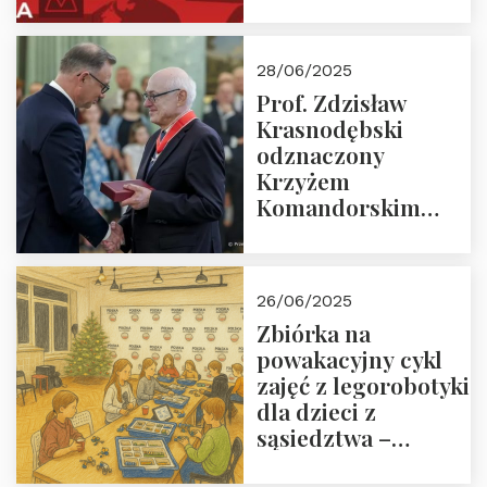
28/06/2025
Prof. Zdzisław
Krasnodębski
odznaczony
Krzyżem
Komandorskim
Orderu Odrodzenia
Polski
26/06/2025
Zbiórka na
powakacyjny cykl
zajęć z legorobotyki
dla dzieci z
sąsiedztwa –
wesprzyj