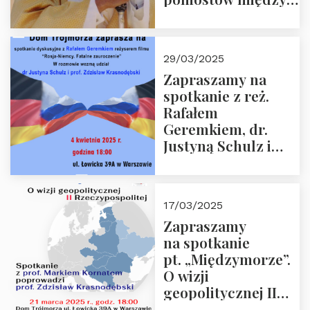
sprzecznościami”
29/03/2025
Zapraszamy na
spotkanie z reż.
Rafałem
Geremkiem, dr.
Justyną Schulz i
prof. Zdzisławem
Krasnodębskim – 4
kwietnia 2025 r. –
17/03/2025
“Rosja-Niemcy…”
Zapraszamy
na spotkanie
pt. „Międzymorze”.
O wizji
geopolitycznej II
Rzeczypospolitej –