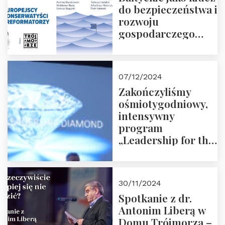
do bezpieczeństwa i
rozwoju
gospodarczego
Polski i Unii
Europejskiej –
13.12.2024 r.
07/12/2024
ZAPRASZAMY
Zakończyliśmy
ośmiotygodniowy,
intensywny
program
„Leadership for the
Future” 18.10.2024 r.
– 07.12.2024 r.
30/11/2024
Spotkanie z dr.
Antonim Liberą w
Domu Trójmorza –