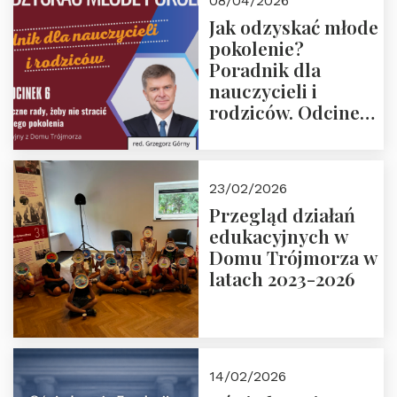
08/04/2026
Jak odzyskać młode
pokolenie?
Poradnik dla
nauczycieli i
rodziców. Odcinek
6. Tranzycja
płciowa jako rytuał
przejścia.
23/02/2026
Rozmawiają red.
Przegląd działań
Grzegorz Górny i
edukacyjnych w
prof. Michał
Domu Trójmorza w
Łuczewski
latach 2023-2026
14/02/2026