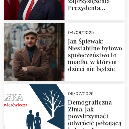
zaprzysiężenia
Prezydenta
Rzeczypospolitej
Polskiej Pana
Karola
04/08/2025
Nawrockiego
Jan Śpiewak:
Niestabilne bytowo
społeczeństwo to
imadło, w którym
dzieci nie będzie
05/07/2025
Demograficzna
Zima. Jak
powstrzymać i
odwrócić pełzającą