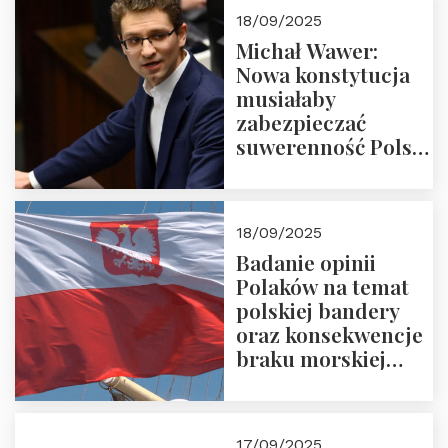
18/09/2025
Michał Wawer:
Nowa konstytucja
musiałaby
zabezpieczać
suwerenność Polski
i stanowić wyraz
jedności narodowej
18/09/2025
Badanie opinii
Polaków na temat
polskiej bandery
oraz konsekwencje
braku morskiej
floty handlowej pod
narodową banderą
17/09/2025