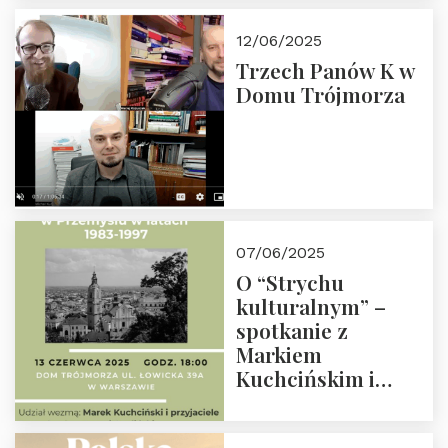
społeczno-
edukacyjną misję
12/06/2025
Fundacji
Trzech Panów K w
Domu Trójmorza
07/06/2025
O “Strychu
kulturalnym” –
spotkanie z
Markiem
Kuchcińskim i
przyjaciółmi.
Zapraszamy 13