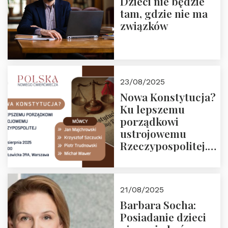
Dzieci nie będzie
tam, gdzie nie ma
związków
23/08/2025
Nowa Konstytucja?
Ku lepszemu
porządkowi
ustrojowemu
Rzeczypospolitej.
Zapraszamy na
drugie spotkanie z
cyklu “Polska
21/08/2025
Nowego
Barbara Socha:
Ćwierćwiecza”
Posiadanie dzieci