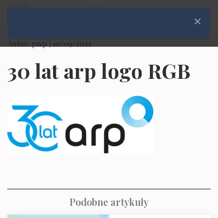
Rozwiń menu
Zamknij
Autor: pwp |
10/09/2021
30 lat arp logo RGB
Podobne artykuły