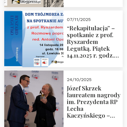
Krasnodębski –
czwartek 27.11.2025
r. godz. 18:00
07/11/2025
“Rekapitulacja” –
spotkanie z prof.
Ryszardem
Legutką. Piątek
14.11.2025 r. godz.
18:00 w Domu
Trójmorza.
Zapraszamy!
24/10/2025
Józef Skrzek
laureatem nagrody
im. Prezydenta RP
Lecha
Kaczyńskiego –
Laudacja