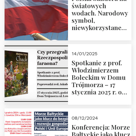
światowych
Stawrowski
wodach. Narodowy
symbol,
niewykorzystane
możliwości i
wyzwania
przyszłości
14/01/2025
Spotkanie z prof.
Włodzimierzem
Boleckim w Domu
Trójmorza – 17
stycznia 2025 r. o
godz. 18:00.
Prowadzi red. Jakub
Moroz
08/12/2024
Konferencja: Morze
Bałtyckie jako klucz