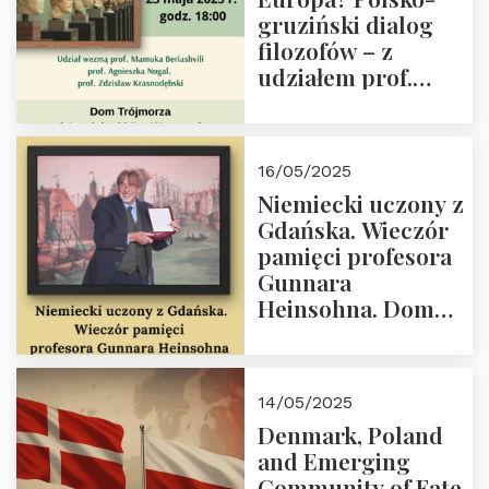
im. Prezydenta
gruziński dialog
Lecha
filozofów – z
Kaczyńskiego.
udziałem prof.
Wielki autorytet.
Mamuki
Beriashvili’ego, prof.
Agnieszki Nogal.
16/05/2025
Dom Trójmorza 23
Niemiecki uczony z
maja 2025 r. godz.
Gdańska. Wieczór
18:00.
pamięci profesora
Gunnara
Heinsohna. Dom
Trójmorza 16 maja
2025 r. godz. 18:00.
Zapraszamy!
14/05/2025
Denmark, Poland
and Emerging
Community of Fate