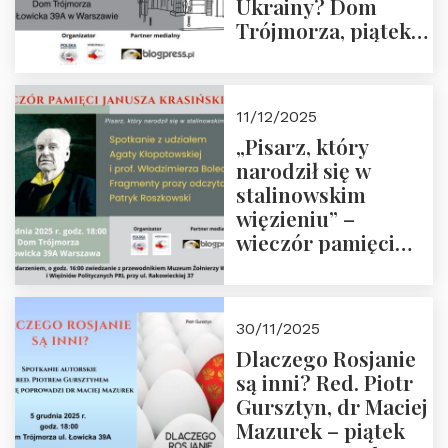
Ukrainy? Dom
Trójmorza, piątek
16 stycznia 2026 r.,
godz. 18:00.
Zapraszamy!
11/12/2025
„Pisarz, który
narodził się w
stalinowskim
więzieniu” –
wieczór pamięci
Janusza
Krasińskiego o
godz. 18:00 oraz
30/11/2025
zwiedzanie
Dlaczego Rosjanie
Muzeum Żołnierzy
są inni? Red. Piotr
Wyklętych i
Gursztyn, dr Maciej
Więźniów
Mazurek – piątek
Politycznych PRL o