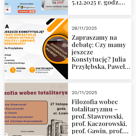
5.12.2025 r. godz.
godz. 16:00 – 19
18:00 Dom
grudnia 2025 r.
Trójmorza.
28/11/2025
Zapraszamy na
debatę: Czy mamy
jeszcze
Konstytucję? Julia
Przyłębska, Paweł
Jabłoński, Oskar
Kida, Magdalena
Murawska,
20/11/2025
Przemysław
Filozofia wobec
Sobolewski – 4
totalitaryzmu –
grudnia 2025 r.
prof. Stawrowski,
godz. 18:00.
prof. Kaczorowski,
prof. Gawin, prof.