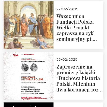
27/02/2025
Wszechnica
Fundacji Polska
Wielki Projekt
zaprasza na cykl
seminaryjny pt.
“Zapomniane
arcydzieła filozofii
europejskiej”
26/02/2025
Zaproszenie na
premierę książki
“Duchowa historia
Polski. Milenium
dwu koronacji 1025-
2025” autorstwa
Grzegorza
Górnego, 6 marca