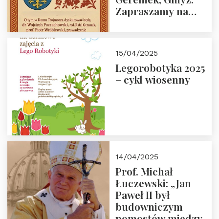
Zapraszamy na
spotkanie 9 maja
2025 r. o godz. 18:00
do Domu
15/04/2025
Trójmorza.
Legorobotyka 2025
– cykl wiosenny
14/04/2025
Prof. Michał
Łuczewski: „Jan
Paweł II był
budowniczym
pomostów między