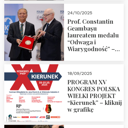
24/10/2025
Prof. Constantin
Geambașu
laureatem medalu
“Odwaga i
Wiarygodność” –
Laudacja
18/09/2025
PROGRAM XV
KONGRES POLSKA
WIELKI PROJEKT
“Kierunek” – kliknij
w grafikę