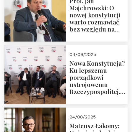
Prof. Jan
Majchrowski: O
nowej konstytucji
warto rozmawiać
bez względu na
rezultat
04/09/2025
Nowa Konstytucja?
Ku lepszemu
porządkowi
ustrojowemu
Rzeczypospolitej.
Zapraszamy do
obejrzenia nagrania
24/08/2025
Mateusz Łakomy: