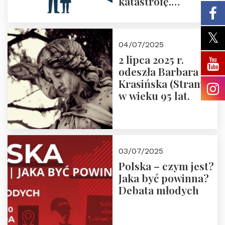
katastrofę.
Zapraszamy na
pierwsze spotkanie
z cyklu “Polska
04/07/2025
Nowego
2 lipca 2025 r.
Ćwierćwiecza”
odeszła Barbara
Krasińska (Stramik)
w wieku 95 lat.
03/07/2025
Polska – czym jest?
Jaka być powinna?
Debata młodych