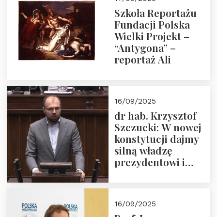
Szkoła Reportażu
Fundacji Polska
Wielki Projekt –
“Antygona” –
reportaż Ali
16/09/2025
dr hab. Krzysztof
Szczucki: W nowej
konstytucji dajmy
silną władzę
prezydentowi i
pożegnajmy
dziedzictwo
Okrągłego Stołu
16/09/2025