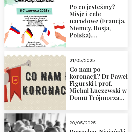
Po co jesteśmy?
Misje i cele
narodowe (Francja,
Niemcy, Rosja,
Polska).
Dwudniowe
eksperckie
warsztaty.
21/05/2025
Zapraszamy do
Co nam po
zapisów.
koronacji? Dr Paweł
Figurski i prof.
Michał Łuczewski w
Domu Trójmorza
30.05.2025 r. godz.
18:00. Zapraszamy!
20/05/2025
Bogusław Nizieński