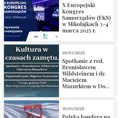
X Europejski
Kongres
Samorządów (EKS)
w Mikołajkach 3-4
marca 2025 r.
29/01/2025
Spotkanie z red.
Bronisławem
Wildsteinem i dr.
Maciejem
Mazurkiem w Domu
Trójmorza – 7
lutego 2025 r. o
godz. 18:00.
15/01/2025
Prowadzi prof.
Polska bandera na
Zbigniew