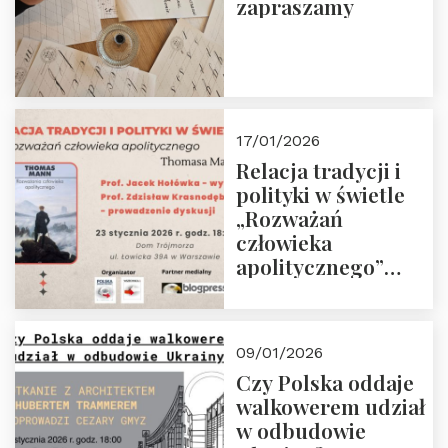
zapraszamy
17/01/2026
Relacja tradycji i
polityki w świetle
„Rozważań
człowieka
apolitycznego”
Manna. Dom
Trójmorza, piątek
23 stycznia 2026 r.,
09/01/2026
godz. 18:00.
Czy Polska oddaje
Zapraszamy!
walkowerem udział
w odbudowie