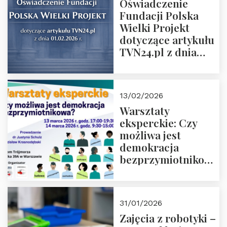
Oświadczenie
Fundacji Polska
Wielki Projekt
dotyczące artykułu
TVN24.pl z dnia
01.02.2026 r.
13/02/2026
Warsztaty
eksperckie: Czy
możliwa jest
demokracja
bezprzymiotnikowa?
13-14 marca 2026 r.
w Domu Trójmorza.
Zapisz się!
31/01/2026
Zajęcia z robotyki –