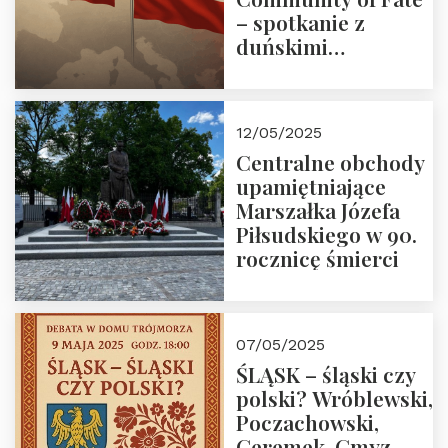
– spotkanie z
duńskimi
konserwatystami
młodego pokolenia
w Domu Trójmorza
12/05/2025
Centralne obchody
upamiętniające
Marszałka Józefa
Piłsudskiego w 90.
rocznicę śmierci
07/05/2025
ŚLĄSK – śląski czy
polski? Wróblewski,
Poczachowski,
Geremek, Gmyz.