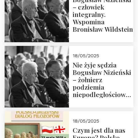
– człowiek
integralny.
Wspomina
Bronisław Wildstein
18/05/2025
Nie żyje sędzia
Bogusław Nizieński
– żołnierz
podziemia
niepodległościowego
(NOW-AK), Kawaler
Orderu Orła
Białego, działacz
18/05/2025
społeczny, członek
Czym jest dla nas
Kapituły Nagrody
Europa? Polsko-