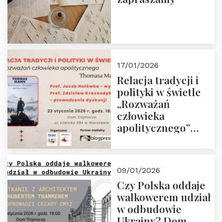
17/01/2026
Relacja tradycji i
polityki w świetle
„Rozważań
człowieka
apolitycznego”
Manna. Dom
Trójmorza, piątek
23 stycznia 2026 r.,
09/01/2026
godz. 18:00.
Czy Polska oddaje
Zapraszamy!
walkowerem udział
w odbudowie
Ukrainy? Dom