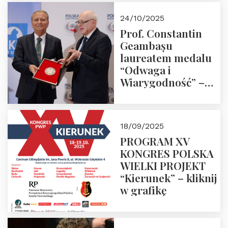
24/10/2025
Prof. Constantin
Geambașu
laureatem medalu
“Odwaga i
Wiarygodność” –
Laudacja
18/09/2025
PROGRAM XV
KONGRES POLSKA
WIELKI PROJEKT
“Kierunek” – kliknij
w grafikę