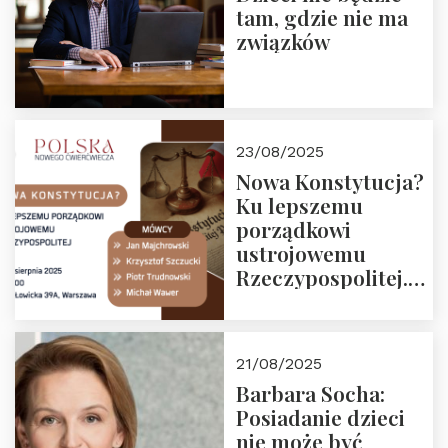
tam, gdzie nie ma
związków
23/08/2025
Nowa Konstytucja?
Ku lepszemu
porządkowi
ustrojowemu
Rzeczypospolitej.
Zapraszamy na
drugie spotkanie z
cyklu “Polska
21/08/2025
Nowego
Barbara Socha:
Ćwierćwiecza”
Posiadanie dzieci
nie może być