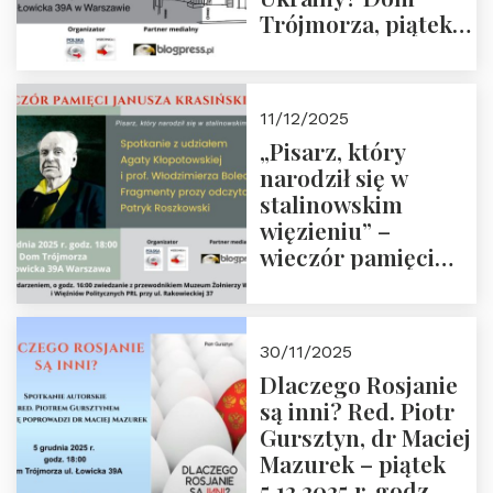
Trójmorza, piątek
16 stycznia 2026 r.,
godz. 18:00.
Zapraszamy!
11/12/2025
„Pisarz, który
narodził się w
stalinowskim
więzieniu” –
wieczór pamięci
Janusza
Krasińskiego o
godz. 18:00 oraz
30/11/2025
zwiedzanie
Dlaczego Rosjanie
Muzeum Żołnierzy
są inni? Red. Piotr
Wyklętych i
Gursztyn, dr Maciej
Więźniów
Mazurek – piątek
Politycznych PRL o
5.12.2025 r. godz.