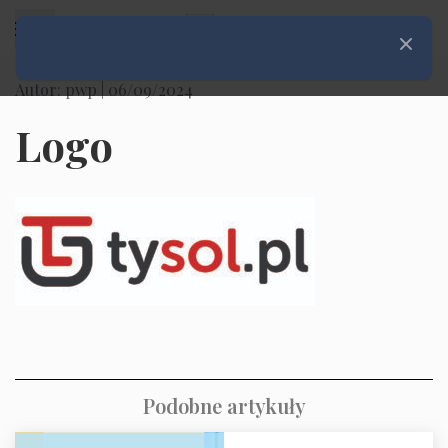
Rozwiń menu
Zamknij
Autor: pwp |
06/09/2024
Logo
Podobne artykuły