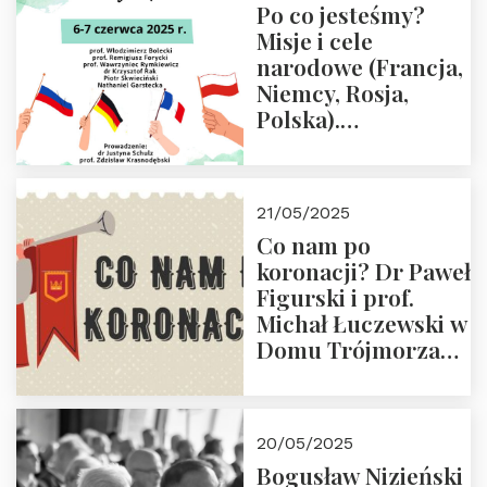
Po co jesteśmy?
Misje i cele
narodowe (Francja,
Niemcy, Rosja,
Polska).
Dwudniowe
eksperckie
warsztaty.
21/05/2025
Zapraszamy do
Co nam po
zapisów.
koronacji? Dr Paweł
Figurski i prof.
Michał Łuczewski w
Domu Trójmorza
30.05.2025 r. godz.
18:00. Zapraszamy!
20/05/2025
Bogusław Nizieński