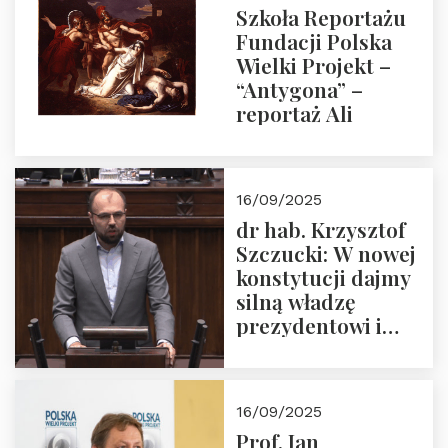
Szkoła Reportażu
Fundacji Polska
Wielki Projekt –
“Antygona” –
reportaż Ali
16/09/2025
dr hab. Krzysztof
Szczucki: W nowej
konstytucji dajmy
silną władzę
prezydentowi i
pożegnajmy
dziedzictwo
Okrągłego Stołu
16/09/2025
Prof. Jan