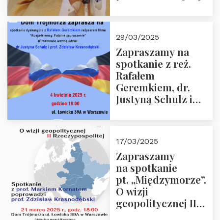
sprzecznościami”
29/03/2025
Zapraszamy na
spotkanie z reż.
Rafałem
Geremkiem, dr.
Justyną Schulz i
prof. Zdzisławem
Krasnodębskim – 4
kwietnia 2025 r. –
17/03/2025
“Rosja-Niemcy…”
Zapraszamy
na spotkanie
pt. „Międzymorze”.
O wizji
geopolitycznej II
Rzeczypospolitej –