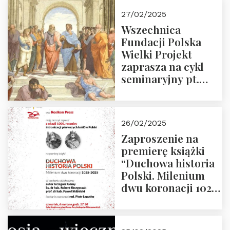
27/02/2025
Wszechnica
Fundacji Polska
Wielki Projekt
zaprasza na cykl
seminaryjny pt.
“Zapomniane
arcydzieła filozofii
europejskiej”
26/02/2025
Zaproszenie na
premierę książki
“Duchowa historia
Polski. Milenium
dwu koronacji 1025-
2025” autorstwa
Grzegorza
Górnego, 6 marca