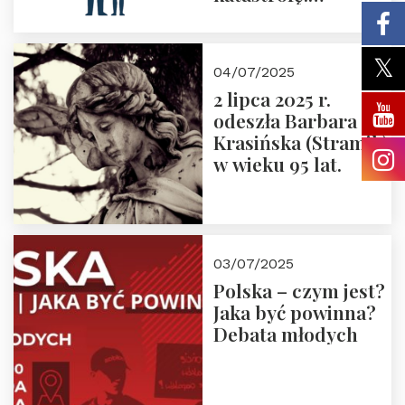
Zapraszamy na
pierwsze spotkanie
z cyklu “Polska
04/07/2025
Nowego
2 lipca 2025 r.
Ćwierćwiecza”
odeszła Barbara
Krasińska (Stramik)
w wieku 95 lat.
03/07/2025
Polska – czym jest?
Jaka być powinna?
Debata młodych