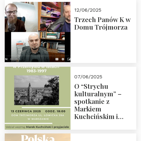
edukacyjną misję
12/06/2025
Fundacji
Trzech Panów K w
Domu Trójmorza
07/06/2025
O “Strychu
kulturalnym” –
spotkanie z
Markiem
Kuchcińskim i
przyjaciółmi.
Zapraszamy 13
czerwca 2025 r. o