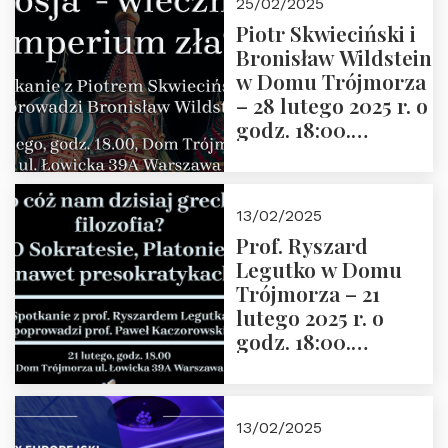
25/02/2025
2025 r. godz. 17:30,
Piotr Skwieciński i
DAW ul. Miodowa
Bronisław Wildstein
17/19
w Domu Trójmorza
– 28 lutego 2025 r. o
godz. 18:00.
Zapraszamy!
13/02/2025
Prof. Ryszard
Legutko w Domu
Trójmorza – 21
lutego 2025 r. o
godz. 18:00.
Spotkanie prowadzi
prof. Paweł
Kaczorowski.
13/02/2025
Zapraszamy