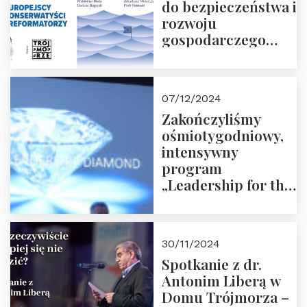
do bezpieczeństwa i
rozwoju
gospodarczego
Polski i Unii
Europejskiej –
13.12.2024 r.
07/12/2024
ZAPRASZAMY
Zakończyliśmy
ośmiotygodniowy,
intensywny
program
„Leadership for the
Future” 18.10.2024 r.
– 07.12.2024 r.
30/11/2024
Spotkanie z dr.
Antonim Liberą w
Domu Trójmorza –