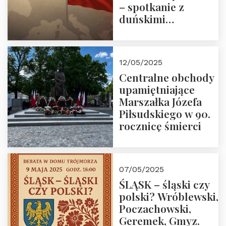
– spotkanie z
duńskimi
konserwatystami
młodego pokolenia
w Domu Trójmorza
12/05/2025
Centralne obchody
upamiętniające
Marszałka Józefa
Piłsudskiego w 90.
rocznicę śmierci
07/05/2025
ŚLĄSK – śląski czy
polski? Wróblewski,
Poczachowski,
Geremek, Gmyz.