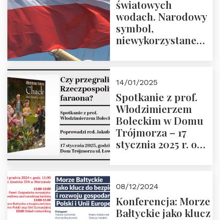
światowych
Stawrowski
wodach. Narodowy
symbol,
niewykorzystane
możliwości i
wyzwania
przyszłości
14/01/2025
Spotkanie z prof.
Włodzimierzem
Boleckim w Domu
Trójmorza – 17
stycznia 2025 r. o
godz. 18:00.
Prowadzi red. Jakub
Moroz
08/12/2024
Konferencja: Morze
Bałtyckie jako klucz