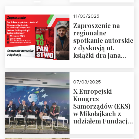
21.03.2025 r. o godz.
18:00 – prof. Kornat
11/03/2025
i prof.
Zaproszenie na
Krasnodębski
regionalne
spotkanie autorskie
z dyskusją nt.
książki dra Jana
Śpiewaka
“Patopaństwo”
07/03/2025
X Europejski
Kongres
Samorządów (EKS)
w Mikołajkach z
udziałem Fundacji
Polska Wielki
Projekt – 2025 r.