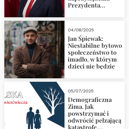
Prezydenta
Rzeczypospolitej
Polskiej Pana
Karola
04/08/2025
Nawrockiego
Jan Śpiewak:
Niestabilne bytowo
społeczeństwo to
imadło, w którym
dzieci nie będzie
05/07/2025
Demograficzna
Zima. Jak
powstrzymać i
odwrócić pełzającą
katastrofę.