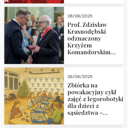
28/06/2025
Prof. Zdzisław
Krasnodębski
odznaczony
Krzyżem
Komandorskim
Orderu Odrodzenia
Polski
26/06/2025
Zbiórka na
powakacyjny cykl
zajęć z legorobotyki
dla dzieci z
sąsiedztwa –
wesprzyj
społeczno-