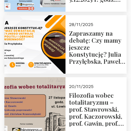
godz. 16:00 – 19
18:00 Dom
grudnia 2025 r.
Trójmorza.
28/11/2025
Zapraszamy na
debatę: Czy mamy
jeszcze
Konstytucję? Julia
Przyłębska, Paweł
Jabłoński, Oskar
Kida, Magdalena
Murawska,
20/11/2025
Przemysław
Filozofia wobec
Sobolewski – 4
totalitaryzmu –
grudnia 2025 r.
prof. Stawrowski,
godz. 18:00.
prof. Kaczorowski,
prof. Gawin, prof.
Krasnodębski –