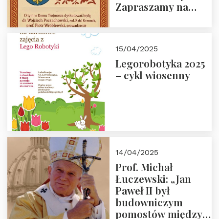
Zapraszamy na
spotkanie 9 maja
2025 r. o godz. 18:00
do Domu
15/04/2025
Trójmorza.
Legorobotyka 2025
– cykl wiosenny
14/04/2025
Prof. Michał
Łuczewski: „Jan
Paweł II był
budowniczym
pomostów między