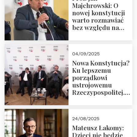
Majchrowski: O
nowej konstytucji
warto rozmawiać
bez względu na
rezultat
04/09/2025
Nowa Konstytucja?
Ku lepszemu
porządkowi
ustrojowemu
Rzeczypospolitej.
Zapraszamy do
obejrzenia nagrania
24/08/2025
Mateusz Łakomy:
Dzieci nie będzie