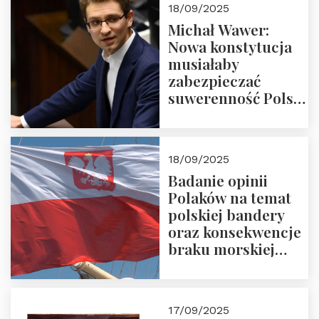
18/09/2025
Michał Wawer:
Nowa konstytucja
musiałaby
zabezpieczać
suwerenność Polski
i stanowić wyraz
jedności narodowej
18/09/2025
Badanie opinii
Polaków na temat
polskiej bandery
oraz konsekwencje
braku morskiej
floty handlowej pod
narodową banderą
17/09/2025