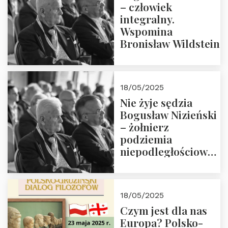
– człowiek
integralny.
Wspomina
Bronisław Wildstein
18/05/2025
Nie żyje sędzia
Bogusław Nizieński
– żołnierz
podziemia
niepodległościowego
(NOW-AK), Kawaler
Orderu Orła
Białego, działacz
18/05/2025
społeczny, członek
Czym jest dla nas
Kapituły Nagrody
Europa? Polsko-
im. Prezydenta