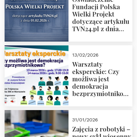
Fundacji Polska
Wielki Projekt
dotyczące artykułu
TVN24.pl z dnia
01.02.2026 r.
13/02/2026
Warsztaty
eksperckie: Czy
możliwa jest
demokracja
bezprzymiotnikowa?
13-14 marca 2026 r.
w Domu Trójmorza.
Zapisz się!
31/01/2026
Zajęcia z robotyki –
nowy cykl wiosenny