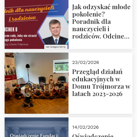
Jak odzyskać młode
pokolenie?
Poradnik dla
nauczycieli i
rodziców. Odcinek
6. Tranzycja
płciowa jako rytuał
przejścia.
23/02/2026
Rozmawiają red.
Przegląd działań
Grzegorz Górny i
edukacyjnych w
prof. Michał
Domu Trójmorza w
Łuczewski
latach 2023-2026
14/02/2026
Oświadczenie