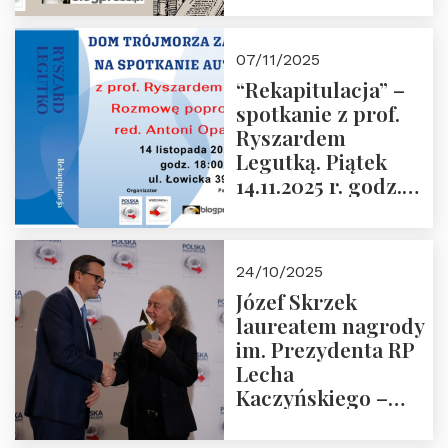
czwartek 27.11.2025
r. godz. 18:00
07/11/2025
“Rekapitulacja” –
spotkanie z prof.
Ryszardem
Legutką. Piątek
14.11.2025 r. godz.
18:00 w Domu
Trójmorza.
Zapraszamy!
24/10/2025
Józef Skrzek
laureatem nagrody
im. Prezydenta RP
Lecha
Kaczyńskiego –
Laudacja