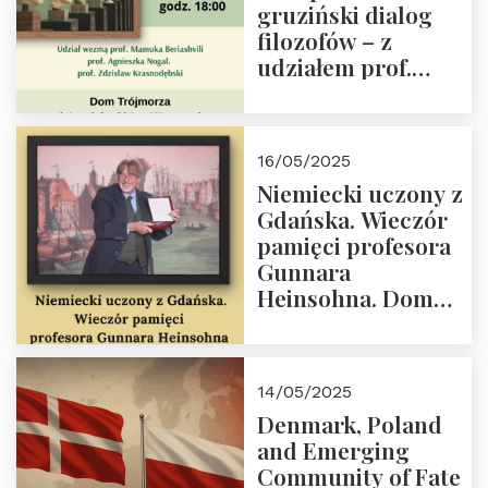
gruziński dialog
Lecha
filozofów – z
Kaczyńskiego.
udziałem prof.
Wielki autorytet.
Mamuki
Beriashvili’ego, prof.
Agnieszki Nogal.
16/05/2025
Dom Trójmorza 23
Niemiecki uczony z
maja 2025 r. godz.
Gdańska. Wieczór
18:00.
pamięci profesora
Gunnara
Heinsohna. Dom
Trójmorza 16 maja
2025 r. godz. 18:00.
Zapraszamy!
14/05/2025
Denmark, Poland
and Emerging
Community of Fate