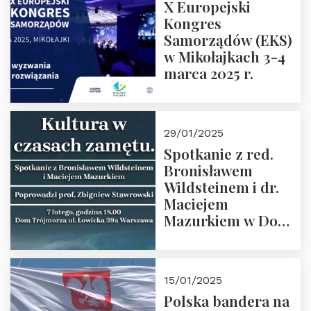
X Europejski
Kongres
Samorządów (EKS)
w Mikołajkach 3-4
marca 2025 r.
29/01/2025
Spotkanie z red.
Bronisławem
Wildsteinem i dr.
Maciejem
Mazurkiem w Domu
Trójmorza – 7
lutego 2025 r. o
godz. 18:00.
15/01/2025
Prowadzi prof.
Polska bandera na
Zbigniew