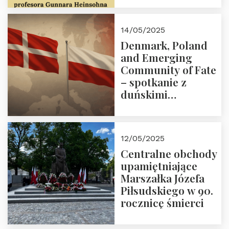
2025 r. godz. 18:00.
Zapraszamy!
14/05/2025
Denmark, Poland
and Emerging
Community of Fate
– spotkanie z
duńskimi
konserwatystami
młodego pokolenia
w Domu Trójmorza
12/05/2025
Centralne obchody
upamiętniające
Marszałka Józefa
Piłsudskiego w 90.
rocznicę śmierci