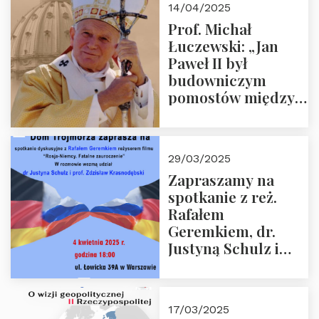
14/04/2025
Prof. Michał
Łuczewski: „Jan
Paweł II był
budowniczym
pomostów między
sprzecznościami”
29/03/2025
Zapraszamy na
spotkanie z reż.
Rafałem
Geremkiem, dr.
Justyną Schulz i
prof. Zdzisławem
Krasnodębskim – 4
kwietnia 2025 r. –
17/03/2025
“Rosja-Niemcy…”