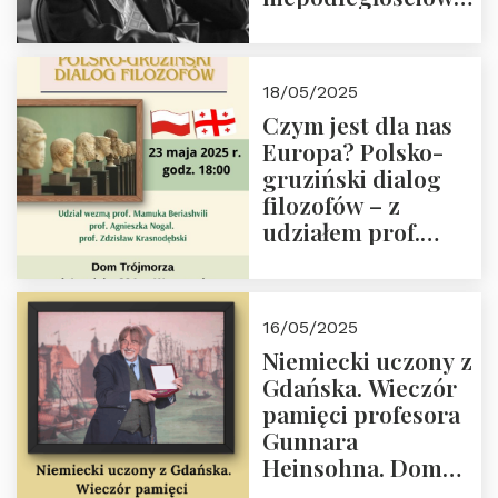
(NOW-AK), Kawaler
Orderu Orła
Białego, działacz
18/05/2025
społeczny, członek
Czym jest dla nas
Kapituły Nagrody
Europa? Polsko-
im. Prezydenta
gruziński dialog
Lecha
filozofów – z
Kaczyńskiego.
udziałem prof.
Wielki autorytet.
Mamuki
Beriashvili’ego, prof.
Agnieszki Nogal.
16/05/2025
Dom Trójmorza 23
Niemiecki uczony z
maja 2025 r. godz.
Gdańska. Wieczór
18:00.
pamięci profesora
Gunnara
Heinsohna. Dom
Trójmorza 16 maja