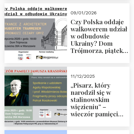
Trójmorza, piątek
23 stycznia 2026 r.,
09/01/2026
godz. 18:00.
Czy Polska oddaje
Zapraszamy!
walkowerem udział
w odbudowie
Ukrainy? Dom
Trójmorza, piątek
16 stycznia 2026 r.,
godz. 18:00.
Zapraszamy!
11/12/2025
„Pisarz, który
narodził się w
stalinowskim
więzieniu” –
wieczór pamięci
Janusza
Krasińskiego o