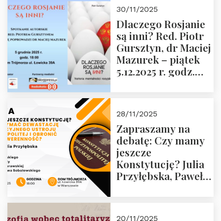
godz. 18:00 oraz
30/11/2025
zwiedzanie
Dlaczego Rosjanie
Muzeum Żołnierzy
są inni? Red. Piotr
Wyklętych i
Gursztyn, dr Maciej
Więźniów
Mazurek – piątek
Politycznych PRL o
5.12.2025 r. godz.
godz. 16:00 – 19
18:00 Dom
grudnia 2025 r.
Trójmorza.
28/11/2025
Zapraszamy na
debatę: Czy mamy
jeszcze
Konstytucję? Julia
Przyłębska, Paweł
Jabłoński, Oskar
Kida, Magdalena
Murawska,
20/11/2025