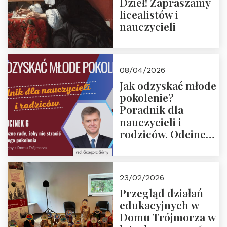
Dzieł! Zapraszamy
licealistów i
nauczycieli
08/04/2026
Jak odzyskać młode
pokolenie?
Poradnik dla
nauczycieli i
rodziców. Odcinek
6. Tranzycja
płciowa jako rytuał
przejścia.
23/02/2026
Rozmawiają red.
Przegląd działań
Grzegorz Górny i
edukacyjnych w
prof. Michał
Domu Trójmorza w
Łuczewski