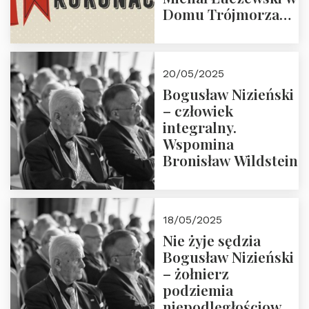
Domu Trójmorza
30.05.2025 r. godz.
18:00. Zapraszamy!
20/05/2025
Bogusław Nizieński
– człowiek
integralny.
Wspomina
Bronisław Wildstein
18/05/2025
Nie żyje sędzia
Bogusław Nizieński
– żołnierz
podziemia
niepodległościowego