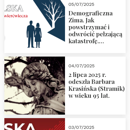
05/07/2025
Demograficzna
Zima. Jak
powstrzymać i
odwrócić pełzającą
katastrofę.
Zapraszamy na
pierwsze spotkanie
z cyklu “Polska
04/07/2025
Nowego
2 lipca 2025 r.
Ćwierćwiecza”
odeszła Barbara
Krasińska (Stramik)
w wieku 95 lat.
03/07/2025