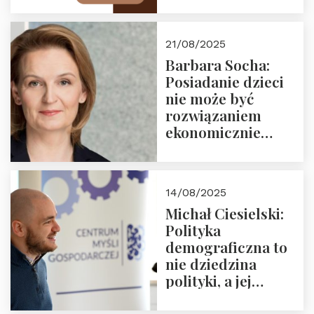
Zapraszamy na
drugie spotkanie z
cyklu “Polska
21/08/2025
Nowego
Barbara Socha:
Ćwierćwiecza”
Posiadanie dzieci
nie może być
rozwiązaniem
ekonomicznie
nieracjonalnym
14/08/2025
Michał Ciesielski:
Polityka
demograficzna to
nie dziedzina
polityki, a jej
wymiar