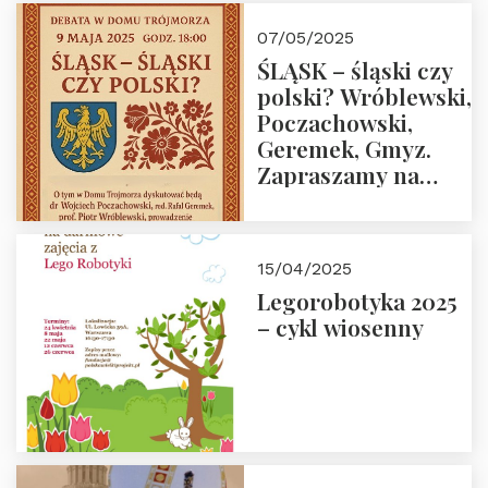
07/05/2025
ŚLĄSK – śląski czy
polski? Wróblewski,
Poczachowski,
Geremek, Gmyz.
Zapraszamy na
spotkanie 9 maja
2025 r. o godz. 18:00
do Domu
15/04/2025
Trójmorza.
Legorobotyka 2025
– cykl wiosenny