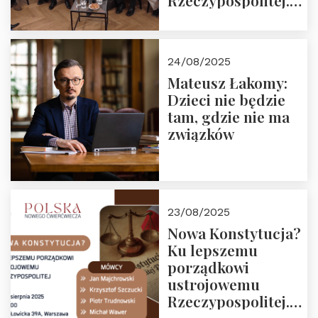
Rzeczypospolitej.
Zapraszamy do
obejrzenia nagrania
24/08/2025
Mateusz Łakomy:
Dzieci nie będzie
tam, gdzie nie ma
związków
23/08/2025
Nowa Konstytucja?
Ku lepszemu
porządkowi
ustrojowemu
Rzeczypospolitej.