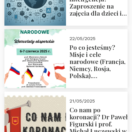
Zaproszenie na
zajęcia dla dzieci i
rodziców
22/05/2025
Po co jesteśmy?
Misje i cele
narodowe (Francja,
Niemcy, Rosja,
Polska).
Dwudniowe
eksperckie
warsztaty.
21/05/2025
Zapraszamy do
Co nam po
zapisów.
koronacji? Dr Paweł
Figurski i prof.
Michał Łuczewski w