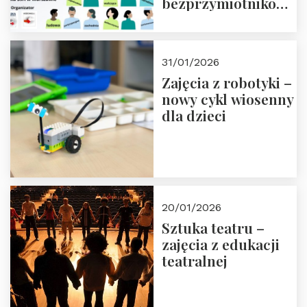
bezprzymiotnikowa?
13-14 marca 2026 r.
w Domu Trójmorza.
Zapisz się!
31/01/2026
Zajęcia z robotyki –
nowy cykl wiosenny
dla dzieci
20/01/2026
Sztuka teatru –
zajęcia z edukacji
teatralnej