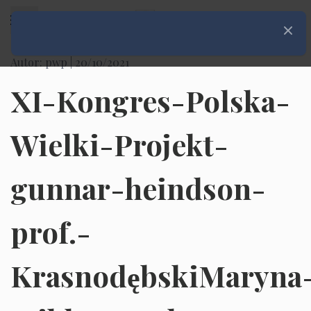
Rozwiń menu
Zamkni
Autor: pwp |
20/10/2021
XI-Kongres-Polska-
Wielki-Projekt-
gunnar-heindson-
prof.-
KrasnodębskiMaryna