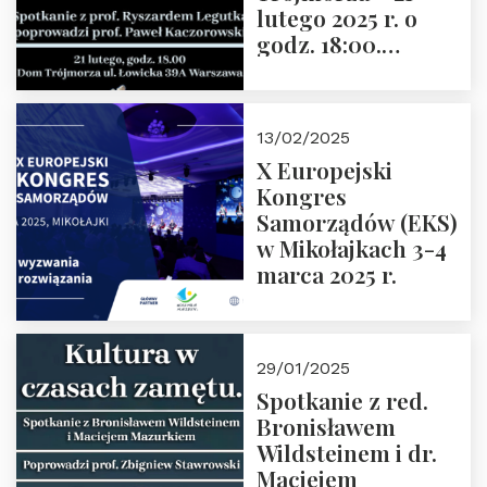
lutego 2025 r. o
godz. 18:00.
Spotkanie prowadzi
prof. Paweł
Kaczorowski.
13/02/2025
Zapraszamy
X Europejski
Kongres
Samorządów (EKS)
w Mikołajkach 3-4
marca 2025 r.
29/01/2025
Spotkanie z red.
Bronisławem
Wildsteinem i dr.
Maciejem