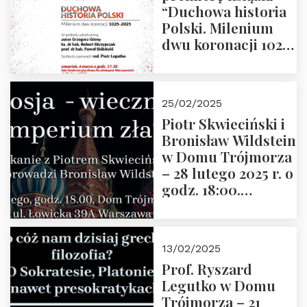
“Duchowa historia
Polski. Milenium
dwu koronacji 1025-
2025” autorstwa
Grzegorza
Górnego, 6 marca
25/02/2025
2025 r. godz. 17:30,
Piotr Skwieciński i
DAW ul. Miodowa
Bronisław Wildstein
17/19
w Domu Trójmorza
– 28 lutego 2025 r. o
godz. 18:00.
Zapraszamy!
13/02/2025
Prof. Ryszard
Legutko w Domu
Trójmorza – 21