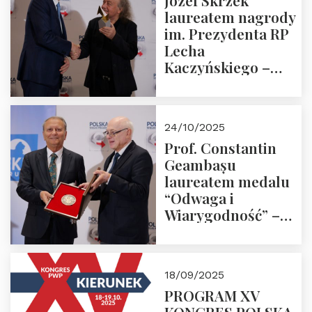
Józef Skrzek
laureatem nagrody
im. Prezydenta RP
Lecha
Kaczyńskiego –
Laudacja
24/10/2025
Prof. Constantin
Geambașu
laureatem medalu
“Odwaga i
Wiarygodność” –
Laudacja
18/09/2025
PROGRAM XV