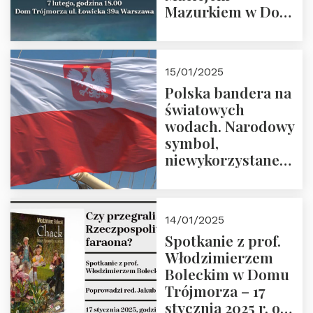
Mazurkiem w Domu
Trójmorza – 7
lutego 2025 r. o
godz. 18:00.
15/01/2025
Prowadzi prof.
Polska bandera na
Zbigniew
światowych
Stawrowski
wodach. Narodowy
symbol,
niewykorzystane
możliwości i
wyzwania
przyszłości
14/01/2025
Spotkanie z prof.
Włodzimierzem
Boleckim w Domu
Trójmorza – 17
stycznia 2025 r. o