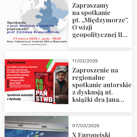
Zapraszamy
na spotkanie
pt. „Międzymorze”.
O wizji
geopolitycznej II
Rzeczypospolitej –
21.03.2025 r. o godz.
18:00 – prof. Kornat
11/03/2025
i prof.
Zaproszenie na
Krasnodębski
regionalne
spotkanie autorskie
z dyskusją nt.
książki dra Jana
Śpiewaka
“Patopaństwo”
07/03/2025
X Europejski