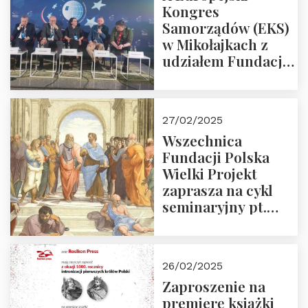
Kongres
Samorządów (EKS)
w Mikołajkach z
udziałem Fundacji
Polska Wielki
Projekt – 2025 r.
27/02/2025
Wszechnica
Fundacji Polska
Wielki Projekt
zaprasza na cykl
seminaryjny pt.
“Zapomniane
arcydzieła filozofii
europejskiej”
26/02/2025
Zaproszenie na
premierę książki