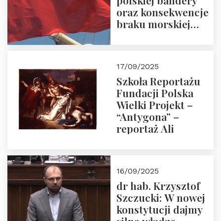
polskiej bandery
oraz konsekwencje
braku morskiej
floty handlowej pod
narodową banderą
17/09/2025
Szkoła Reportażu
Fundacji Polska
Wielki Projekt –
“Antygona” –
reportaż Ali
16/09/2025
dr hab. Krzysztof
Szczucki: W nowej
konstytucji dajmy