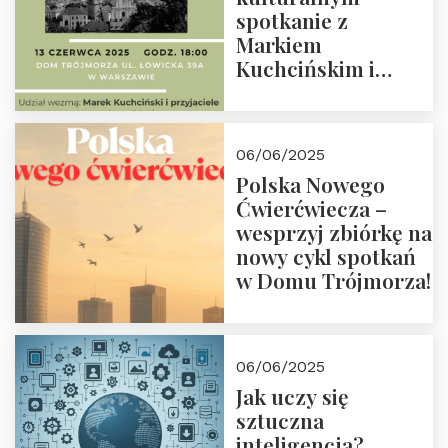
spotkanie z
Markiem
Kuchcińskim i
przyjaciółmi.
Zapraszamy 13
czerwca 2025 r. o
06/06/2025
18:00
Polska Nowego
Ćwierćwiecza –
wesprzyj zbiórkę na
nowy cykl spotkań
w Domu Trójmorza!
06/06/2025
Jak uczy się
sztuczna
inteligencja?