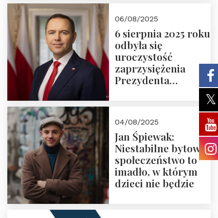
06/08/2025
6 sierpnia 2025 roku
odbyła się
uroczystość
zaprzysiężenia
Prezydenta
Rzeczypospolitej
Polskiej Pana
Karola
04/08/2025
Nawrockiego
Jan Śpiewak:
Niestabilne bytowo
społeczeństwo to
imadło, w którym
dzieci nie będzie