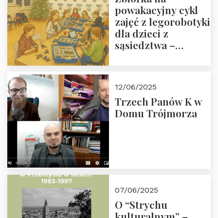
powakacyjny cykl
zajęć z legorobotyki
dla dzieci z
sąsiedztwa –
wesprzyj
społeczno-
edukacyjną misję
12/06/2025
Fundacji
Trzech Panów K w
Domu Trójmorza
07/06/2025
O “Strychu
kulturalnym” –