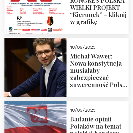
KONGRES POLSKA
WIELKI PROJEKT
“Kierunek” – kliknij
w grafikę
18/09/2025
Michał Wawer:
Nowa konstytucja
musiałaby
zabezpieczać
suwerenność Polski
i stanowić wyraz
jedności narodowej
18/09/2025
Badanie opinii
Polaków na temat