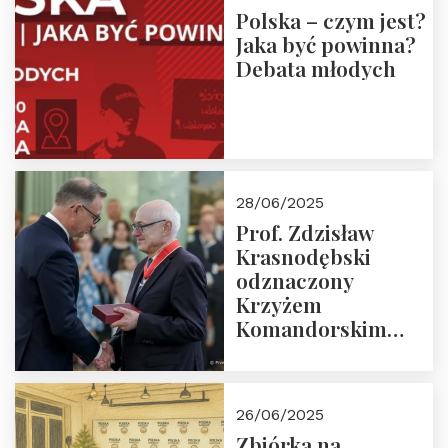
Polska – czym jest?
Jaka być powinna?
Debata młodych
28/06/2025
Prof. Zdzisław
Krasnodębski
odznaczony
Krzyżem
Komandorskim
Orderu Odrodzenia
Polski
26/06/2025
Zbiórka na