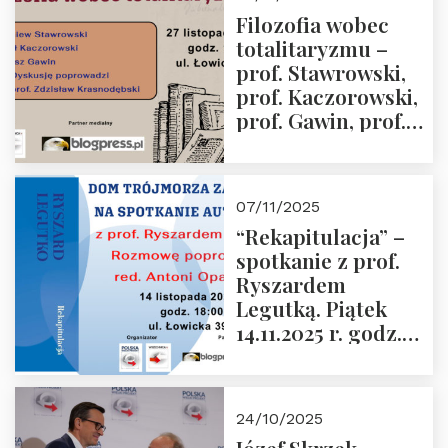
Przemysław
Filozofia wobec
Sobolewski – 4
totalitaryzmu –
grudnia 2025 r.
prof. Stawrowski,
godz. 18:00.
prof. Kaczorowski,
prof. Gawin, prof.
Krasnodębski –
czwartek 27.11.2025
r. godz. 18:00
07/11/2025
“Rekapitulacja” –
spotkanie z prof.
Ryszardem
Legutką. Piątek
14.11.2025 r. godz.
18:00 w Domu
Trójmorza.
Zapraszamy!
24/10/2025