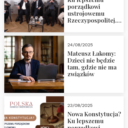
porządkowi
ustrojowemu
Rzeczypospolitej.
Zapraszamy do
obejrzenia nagrania
24/08/2025
Mateusz Łakomy:
Dzieci nie będzie
tam, gdzie nie ma
związków
23/08/2025
Nowa Konstytucja?
Ku lepszemu
porządkowi