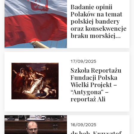
Badanie opinii
Polaków na temat
polskiej bandery
oraz konsekwencje
braku morskiej
floty handlowej pod
narodową banderą
17/09/2025
Szkoła Reportażu
Fundacji Polska
Wielki Projekt –
“Antygona” –
reportaż Ali
16/09/2025
dr hab. Krzysztof