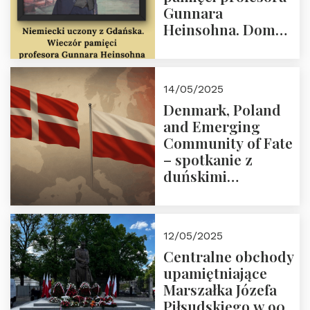
Gunnara
Heinsohna. Dom
Trójmorza 16 maja
2025 r. godz. 18:00.
Zapraszamy!
14/05/2025
Denmark, Poland
and Emerging
Community of Fate
– spotkanie z
duńskimi
konserwatystami
młodego pokolenia
w Domu Trójmorza
12/05/2025
Centralne obchody
upamiętniające
Marszałka Józefa
Piłsudskiego w 90.