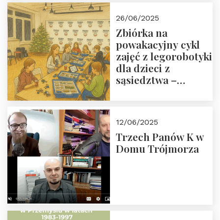
26/06/2025
Zbiórka na
powakacyjny cykl
zajęć z legorobotyki
dla dzieci z
sąsiedztwa –
wesprzyj
społeczno-
edukacyjną misję
12/06/2025
Fundacji
Trzech Panów K w
Domu Trójmorza