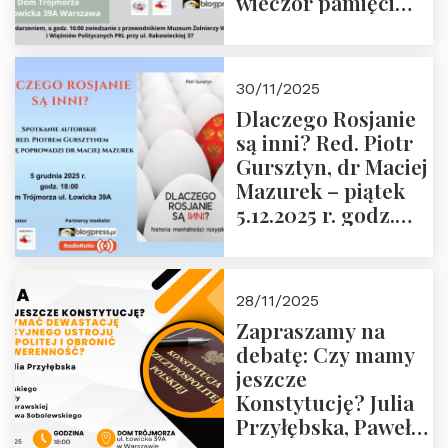
wieczór pamięci
Janusza
Krasińskiego o
godz. 18:00 oraz
30/11/2025
zwiedzanie
Dlaczego Rosjanie
Muzeum Żołnierzy
są inni? Red. Piotr
Wyklętych i
Gursztyn, dr Maciej
Więźniów
Mazurek – piątek
Politycznych PRL o
5.12.2025 r. godz.
godz. 16:00 – 19
18:00 Dom
grudnia 2025 r.
Trójmorza.
28/11/2025
Zapraszamy na
debatę: Czy mamy
jeszcze
Konstytucję? Julia
Przyłębska, Paweł