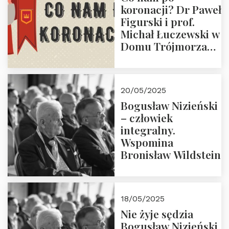
koronacji? Dr Paweł
Figurski i prof.
Michał Łuczewski w
Domu Trójmorza
30.05.2025 r. godz.
18:00. Zapraszamy!
20/05/2025
Bogusław Nizieński
– człowiek
integralny.
Wspomina
Bronisław Wildstein
18/05/2025
Nie żyje sędzia
Bogusław Nizieński