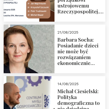
ustrojowemu
Rzeczypospolitej.
Zapraszamy na
drugie spotkanie z
cyklu “Polska
21/08/2025
Nowego
Barbara Socha:
Ćwierćwiecza”
Posiadanie dzieci
nie może być
rozwiązaniem
ekonomicznie
nieracjonalnym
14/08/2025
Michał Ciesielski:
Polityka
demograficzna to
nie dziedzina