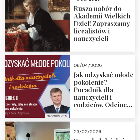
Rusza nabór do
Akademii Wielkich
Dzieł! Zapraszamy
licealistów i
nauczycieli
08/04/2026
Jak odzyskać młode
pokolenie?
Poradnik dla
nauczycieli i
rodziców. Odcinek
6. Tranzycja
płciowa jako rytuał
przejścia.
23/02/2026
Rozmawiają red.