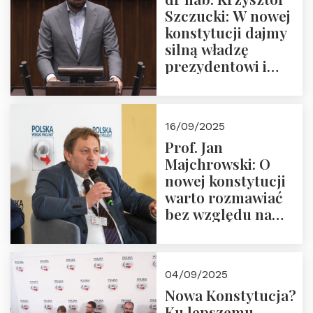
Szczucki: W nowej
konstytucji dajmy
silną władzę
prezydentowi i
pożegnajmy
dziedzictwo
Okrągłego Stołu
16/09/2025
Prof. Jan
Majchrowski: O
nowej konstytucji
warto rozmawiać
bez względu na
rezultat
04/09/2025
Nowa Konstytucja?
Ku lepszemu