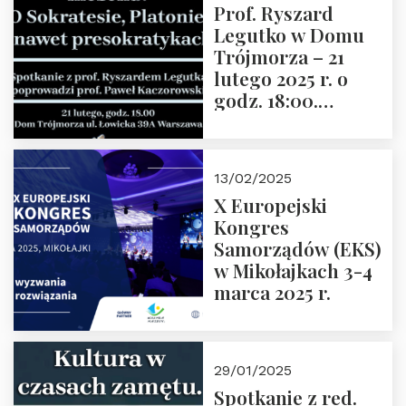
Prof. Ryszard
Legutko w Domu
Trójmorza – 21
lutego 2025 r. o
godz. 18:00.
Spotkanie prowadzi
prof. Paweł
Kaczorowski.
13/02/2025
Zapraszamy
X Europejski
Kongres
Samorządów (EKS)
w Mikołajkach 3-4
marca 2025 r.
29/01/2025
Spotkanie z red.