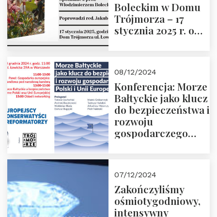
Boleckim w Domu
Trójmorza – 17
stycznia 2025 r. o
godz. 18:00.
Prowadzi red. Jakub
Moroz
08/12/2024
Konferencja: Morze
Bałtyckie jako klucz
do bezpieczeństwa i
rozwoju
gospodarczego
Polski i Unii
Europejskiej –
13.12.2024 r.
07/12/2024
ZAPRASZAMY
Zakończyliśmy
ośmiotygodniowy,
intensywny