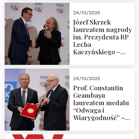
Trójmorza.
Zapraszamy!
24/10/2025
Józef Skrzek
laureatem nagrody
im. Prezydenta RP
Lecha
Kaczyńskiego –
Laudacja
24/10/2025
Prof. Constantin
Geambașu
laureatem medalu
“Odwaga i
Wiarygodność” –
Laudacja