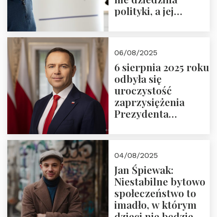
polityki, a jej
wymiar
06/08/2025
6 sierpnia 2025 roku
odbyła się
uroczystość
zaprzysiężenia
Prezydenta
Rzeczypospolitej
Polskiej Pana
Karola
04/08/2025
Nawrockiego
Jan Śpiewak:
Niestabilne bytowo
społeczeństwo to
imadło, w którym
dzieci nie będzie