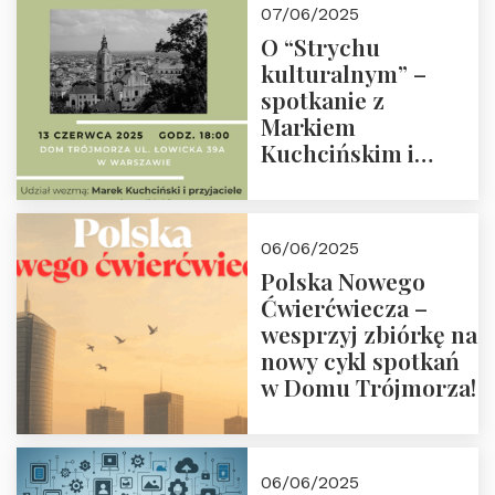
07/06/2025
O “Strychu
kulturalnym” –
spotkanie z
Markiem
Kuchcińskim i
przyjaciółmi.
Zapraszamy 13
czerwca 2025 r. o
06/06/2025
18:00
Polska Nowego
Ćwierćwiecza –
wesprzyj zbiórkę na
nowy cykl spotkań
w Domu Trójmorza!
06/06/2025