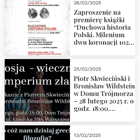
26/02/2025
Zaproszenie na
premierę książki
“Duchowa historia
Polski. Milenium
dwu koronacji 1025-
2025” autorstwa
Grzegorza
Górnego, 6 marca
25/02/2025
2025 r. godz. 17:30,
Piotr Skwieciński i
DAW ul. Miodowa
Bronisław Wildstein
17/19
w Domu Trójmorza
– 28 lutego 2025 r. o
godz. 18:00.
Zapraszamy!
13/02/2025