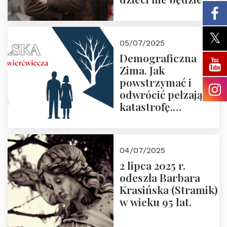
05/07/2025
Demograficzna
Zima. Jak
powstrzymać i
odwrócić pełzającą
katastrofę.
Zapraszamy na
pierwsze spotkanie
z cyklu “Polska
04/07/2025
Nowego
2 lipca 2025 r.
Ćwierćwiecza”
odeszła Barbara
Krasińska (Stramik)
w wieku 95 lat.