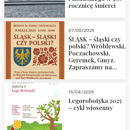
rocznicę śmierci
07/05/2025
ŚLĄSK – śląski czy
polski? Wróblewski,
Poczachowski,
Geremek, Gmyz.
Zapraszamy na
spotkanie 9 maja
2025 r. o godz. 18:00
do Domu
15/04/2025
Trójmorza.
Legorobotyka 2025
– cykl wiosenny