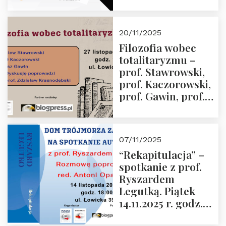
Jabłoński, Oskar
Kida, Magdalena
Murawska,
20/11/2025
Przemysław
Filozofia wobec
Sobolewski – 4
totalitaryzmu –
grudnia 2025 r.
prof. Stawrowski,
godz. 18:00.
prof. Kaczorowski,
prof. Gawin, prof.
Krasnodębski –
czwartek 27.11.2025
r. godz. 18:00
07/11/2025
“Rekapitulacja” –
spotkanie z prof.
Ryszardem
Legutką. Piątek
14.11.2025 r. godz.
18:00 w Domu