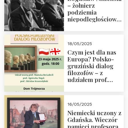
– żołnierz
podziemia
niepodległościowego
(NOW-AK), Kawaler
Orderu Orła
Białego, działacz
18/05/2025
społeczny, członek
Czym jest dla nas
Kapituły Nagrody
Europa? Polsko-
im. Prezydenta
gruziński dialog
Lecha
filozofów – z
Kaczyńskiego.
udziałem prof.
Wielki autorytet.
Mamuki
Beriashvili’ego, prof.
Agnieszki Nogal.
16/05/2025
Dom Trójmorza 23
Niemiecki uczony z
maja 2025 r. godz.
Gdańska. Wieczór
18:00.
pamięci profesora