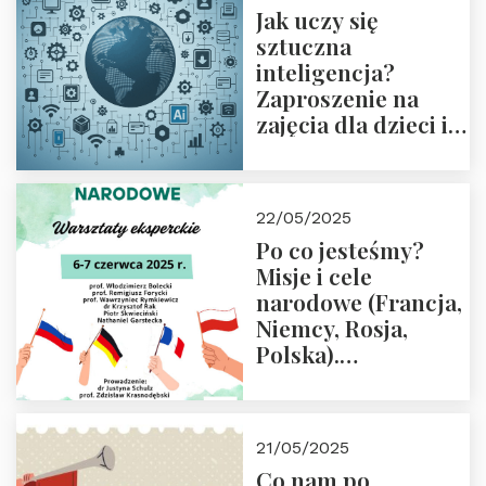
Jak uczy się
sztuczna
inteligencja?
Zaproszenie na
zajęcia dla dzieci i
rodziców
22/05/2025
Po co jesteśmy?
Misje i cele
narodowe (Francja,
Niemcy, Rosja,
Polska).
Dwudniowe
eksperckie
warsztaty.
21/05/2025
Zapraszamy do
Co nam po
zapisów.