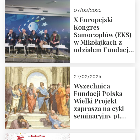
07/03/2025
X Europejski
Kongres
Samorządów (EKS)
w Mikołajkach z
udziałem Fundacji
Polska Wielki
Projekt – 2025 r.
27/02/2025
Wszechnica
Fundacji Polska
Wielki Projekt
zaprasza na cykl
seminaryjny pt.
“Zapomniane
arcydzieła filozofii
europejskiej”