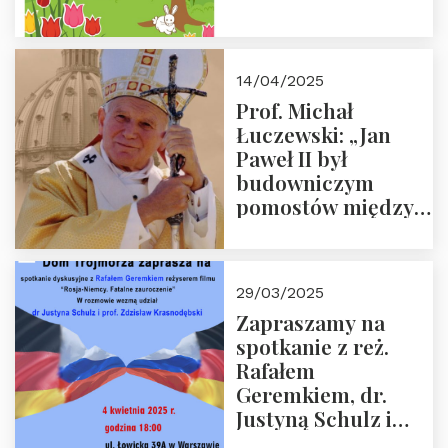
14/04/2025
Prof. Michał
Łuczewski: „Jan
Paweł II był
budowniczym
pomostów między
sprzecznościami”
29/03/2025
Zapraszamy na
spotkanie z reż.
Rafałem
Geremkiem, dr.
Justyną Schulz i
prof. Zdzisławem