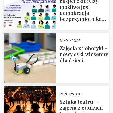
eksperckie: Czy
możliwa jest
demokracja
bezprzymiotnikowa?
13-14 marca 2026 r.
w Domu Trójmorza.
Zapisz się!
31/01/2026
Zajęcia z robotyki –
nowy cykl wiosenny
dla dzieci
20/01/2026
Sztuka teatru –
zajęcia z edukacji