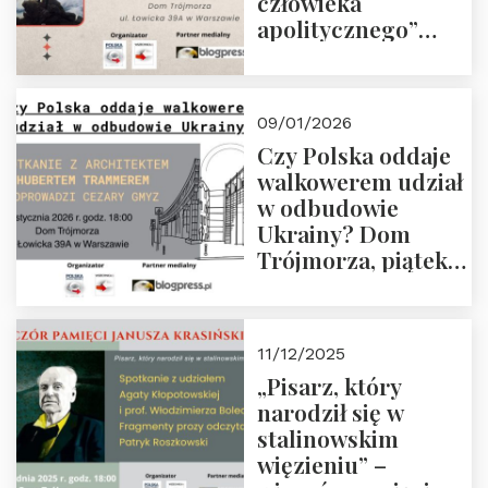
człowieka
apolitycznego”
Manna. Dom
Trójmorza, piątek
23 stycznia 2026 r.,
09/01/2026
godz. 18:00.
Czy Polska oddaje
Zapraszamy!
walkowerem udział
w odbudowie
Ukrainy? Dom
Trójmorza, piątek
16 stycznia 2026 r.,
godz. 18:00.
Zapraszamy!
11/12/2025
„Pisarz, który
narodził się w
stalinowskim
więzieniu” –