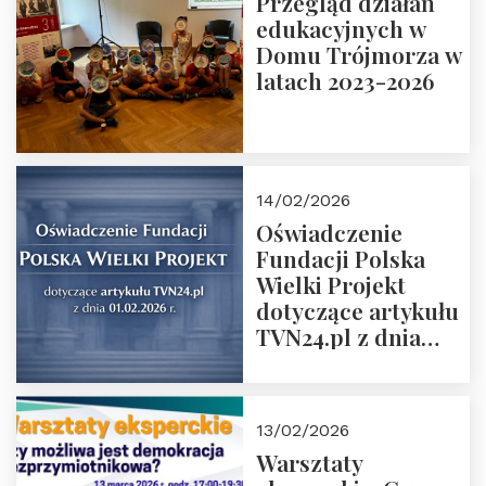
Przegląd działań
Grzegorz Górny i
edukacyjnych w
prof. Michał
Domu Trójmorza w
Łuczewski
latach 2023-2026
14/02/2026
Oświadczenie
Fundacji Polska
Wielki Projekt
dotyczące artykułu
TVN24.pl z dnia
01.02.2026 r.
13/02/2026
Warsztaty