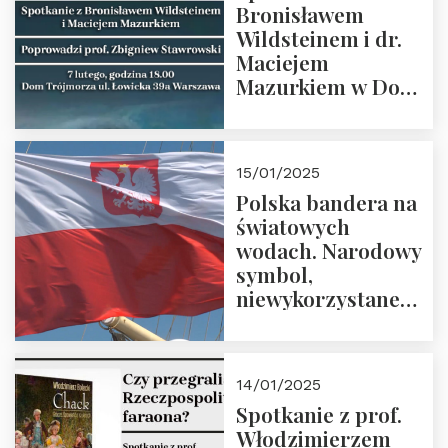
Bronisławem
Wildsteinem i dr.
Maciejem
Mazurkiem w Domu
Trójmorza – 7
lutego 2025 r. o
godz. 18:00.
15/01/2025
Prowadzi prof.
Polska bandera na
Zbigniew
światowych
Stawrowski
wodach. Narodowy
symbol,
niewykorzystane
możliwości i
wyzwania
przyszłości
14/01/2025
Spotkanie z prof.
Włodzimierzem