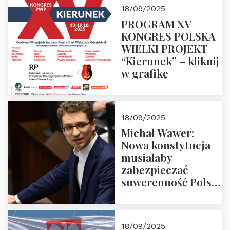
18/09/2025
PROGRAM XV
KONGRES POLSKA
WIELKI PROJEKT
“Kierunek” – kliknij
w grafikę
18/09/2025
Michał Wawer:
Nowa konstytucja
musiałaby
zabezpieczać
suwerenność Polski
i stanowić wyraz
jedności narodowej
18/09/2025