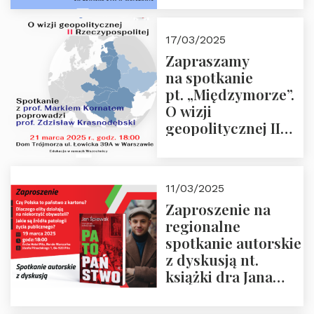
Krasnodębskim – 4
kwietnia 2025 r. –
17/03/2025
“Rosja-Niemcy…”
Zapraszamy
na spotkanie
pt. „Międzymorze”.
O wizji
geopolitycznej II
Rzeczypospolitej –
21.03.2025 r. o godz.
18:00 – prof. Kornat
11/03/2025
i prof.
Zaproszenie na
Krasnodębski
regionalne
spotkanie autorskie
z dyskusją nt.
książki dra Jana
Śpiewaka
“Patopaństwo”