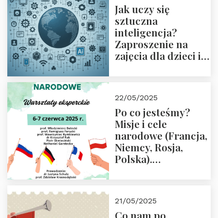
Jak uczy się
sztuczna
inteligencja?
Zaproszenie na
zajęcia dla dzieci i
rodziców
22/05/2025
Po co jesteśmy?
Misje i cele
narodowe (Francja,
Niemcy, Rosja,
Polska).
Dwudniowe
eksperckie
warsztaty.
21/05/2025
Zapraszamy do
Co nam po
zapisów.