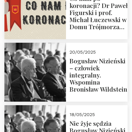
koronacji? Dr Paweł
Figurski i prof.
Michał Łuczewski w
Domu Trójmorza
30.05.2025 r. godz.
18:00. Zapraszamy!
20/05/2025
Bogusław Nizieński
– człowiek
integralny.
Wspomina
Bronisław Wildstein
18/05/2025
Nie żyje sędzia
Bogusław Nizieński