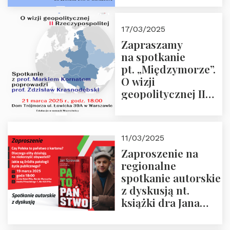
Krasnodębskim – 4
kwietnia 2025 r. –
17/03/2025
“Rosja-Niemcy…”
Zapraszamy
na spotkanie
pt. „Międzymorze”.
O wizji
geopolitycznej II
Rzeczypospolitej –
21.03.2025 r. o godz.
18:00 – prof. Kornat
11/03/2025
i prof.
Zaproszenie na
Krasnodębski
regionalne
spotkanie autorskie
z dyskusją nt.
książki dra Jana
Śpiewaka
“Patopaństwo”