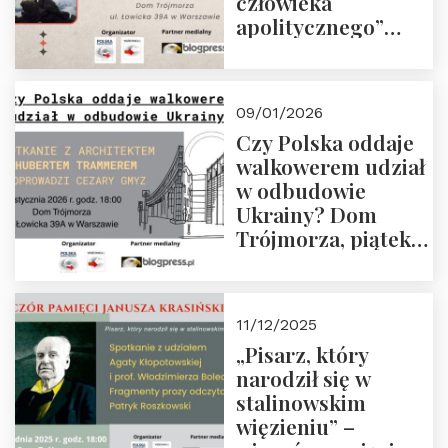
człowieka
apolitycznego”
Manna. Dom
Trójmorza, piątek
23 stycznia 2026 r.,
09/01/2026
godz. 18:00.
Czy Polska oddaje
Zapraszamy!
walkowerem udział
w odbudowie
Ukrainy? Dom
Trójmorza, piątek
16 stycznia 2026 r.,
godz. 18:00.
Zapraszamy!
11/12/2025
„Pisarz, który
narodził się w
stalinowskim
więzieniu” –