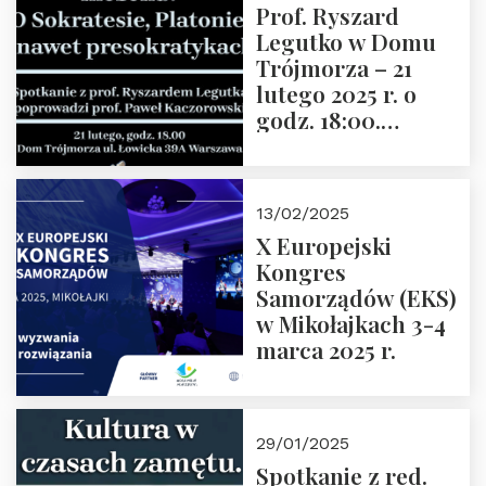
Prof. Ryszard
Legutko w Domu
Trójmorza – 21
lutego 2025 r. o
godz. 18:00.
Spotkanie prowadzi
prof. Paweł
Kaczorowski.
13/02/2025
Zapraszamy
X Europejski
Kongres
Samorządów (EKS)
w Mikołajkach 3-4
marca 2025 r.
29/01/2025
Spotkanie z red.