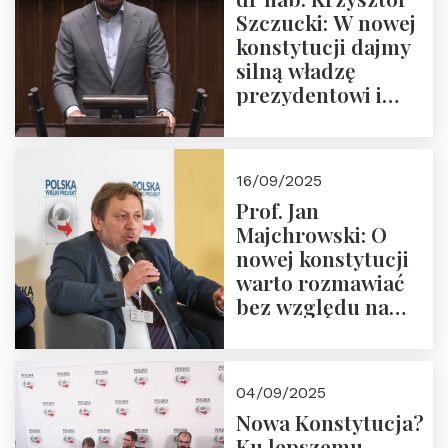
Szczucki: W nowej
konstytucji dajmy
silną władzę
prezydentowi i
pożegnajmy
dziedzictwo
Okrągłego Stołu
16/09/2025
Prof. Jan
Majchrowski: O
nowej konstytucji
warto rozmawiać
bez względu na
rezultat
04/09/2025
Nowa Konstytucja?
Ku lepszemu