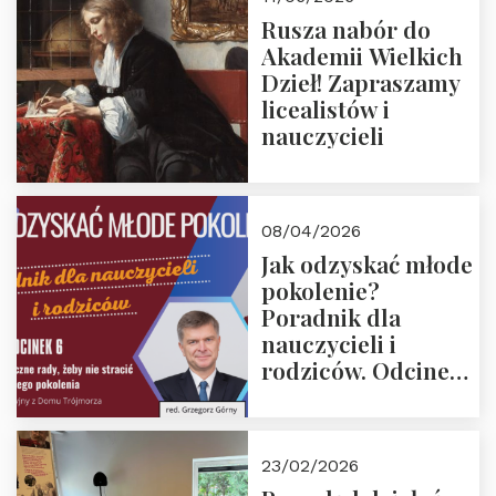
Rusza nabór do
Akademii Wielkich
Dzieł! Zapraszamy
licealistów i
nauczycieli
08/04/2026
Jak odzyskać młode
pokolenie?
Poradnik dla
nauczycieli i
rodziców. Odcinek
6. Tranzycja
płciowa jako rytuał
przejścia.
23/02/2026
Rozmawiają red.