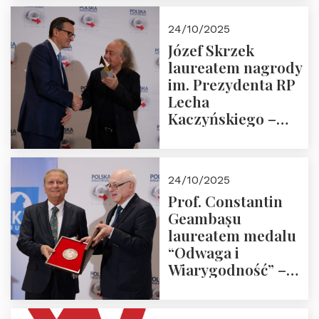
Trójmorza.
Zapraszamy!
24/10/2025
Józef Skrzek
laureatem nagrody
im. Prezydenta RP
Lecha
Kaczyńskiego –
Laudacja
24/10/2025
Prof. Constantin
Geambașu
laureatem medalu
“Odwaga i
Wiarygodność” –
Laudacja