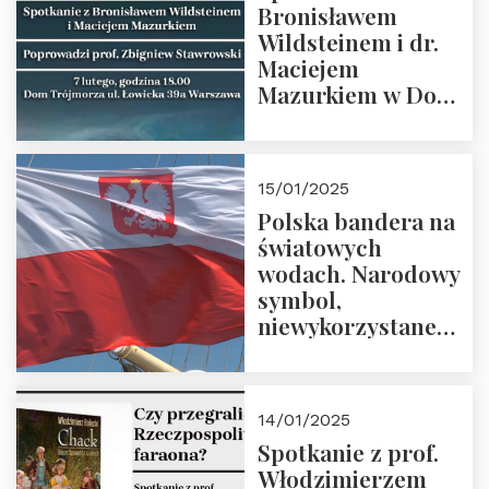
Bronisławem
Wildsteinem i dr.
Maciejem
Mazurkiem w Domu
Trójmorza – 7
lutego 2025 r. o
godz. 18:00.
15/01/2025
Prowadzi prof.
Polska bandera na
Zbigniew
światowych
Stawrowski
wodach. Narodowy
symbol,
niewykorzystane
możliwości i
wyzwania
przyszłości
14/01/2025
Spotkanie z prof.
Włodzimierzem