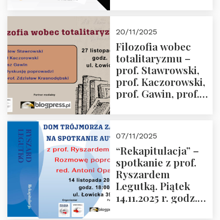
Jabłoński, Oskar
Kida, Magdalena
Murawska,
20/11/2025
Przemysław
Filozofia wobec
Sobolewski – 4
totalitaryzmu –
grudnia 2025 r.
prof. Stawrowski,
godz. 18:00.
prof. Kaczorowski,
prof. Gawin, prof.
Krasnodębski –
czwartek 27.11.2025
r. godz. 18:00
07/11/2025
“Rekapitulacja” –
spotkanie z prof.
Ryszardem
Legutką. Piątek
14.11.2025 r. godz.
18:00 w Domu