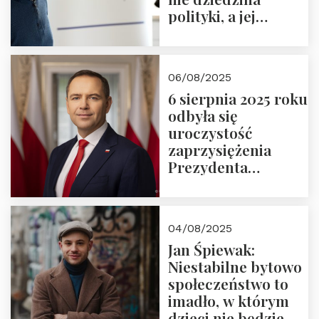
polityki, a jej
wymiar
06/08/2025
6 sierpnia 2025 roku
odbyła się
uroczystość
zaprzysiężenia
Prezydenta
Rzeczypospolitej
Polskiej Pana
Karola
04/08/2025
Nawrockiego
Jan Śpiewak:
Niestabilne bytowo
społeczeństwo to
imadło, w którym
dzieci nie będzie