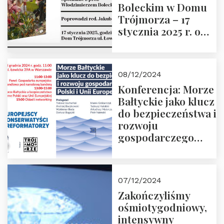
Boleckim w Domu
Trójmorza – 17
stycznia 2025 r. o
godz. 18:00.
Prowadzi red. Jakub
Moroz
08/12/2024
Konferencja: Morze
Bałtyckie jako klucz
do bezpieczeństwa i
rozwoju
gospodarczego
Polski i Unii
Europejskiej –
13.12.2024 r.
07/12/2024
ZAPRASZAMY
Zakończyliśmy
ośmiotygodniowy,
intensywny