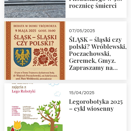
rocznicę śmierci
07/05/2025
ŚLĄSK – śląski czy
polski? Wróblewski,
Poczachowski,
Geremek, Gmyz.
Zapraszamy na
spotkanie 9 maja
2025 r. o godz. 18:00
do Domu
15/04/2025
Trójmorza.
Legorobotyka 2025
– cykl wiosenny