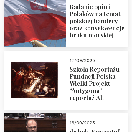
Badanie opinii
Polaków na temat
polskiej bandery
oraz konsekwencje
braku morskiej
floty handlowej pod
narodową banderą
17/09/2025
Szkoła Reportażu
Fundacji Polska
Wielki Projekt –
“Antygona” –
reportaż Ali
16/09/2025
dr hab. Krzysztof