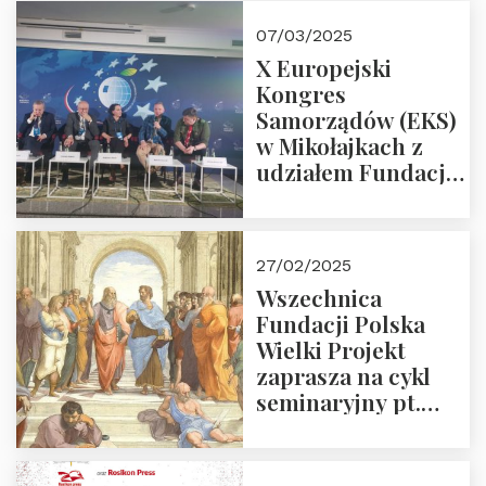
07/03/2025
X Europejski
Kongres
Samorządów (EKS)
w Mikołajkach z
udziałem Fundacji
Polska Wielki
Projekt – 2025 r.
27/02/2025
Wszechnica
Fundacji Polska
Wielki Projekt
zaprasza na cykl
seminaryjny pt.
“Zapomniane
arcydzieła filozofii
europejskiej”