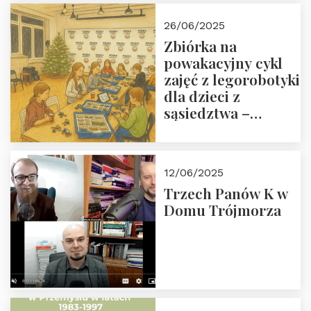
26/06/2025
Zbiórka na
powakacyjny cykl
zajęć z legorobotyki
dla dzieci z
sąsiedztwa –
wesprzyj
społeczno-
edukacyjną misję
12/06/2025
Fundacji
Trzech Panów K w
Domu Trójmorza