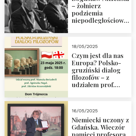
– żołnierz
podziemia
niepodległościowego
(NOW-AK), Kawaler
Orderu Orła
Białego, działacz
18/05/2025
społeczny, członek
Czym jest dla nas
Kapituły Nagrody
Europa? Polsko-
im. Prezydenta
gruziński dialog
Lecha
filozofów – z
Kaczyńskiego.
udziałem prof.
Wielki autorytet.
Mamuki
Beriashvili’ego, prof.
Agnieszki Nogal.
16/05/2025
Dom Trójmorza 23
Niemiecki uczony z
maja 2025 r. godz.
Gdańska. Wieczór
18:00.
pamięci profesora