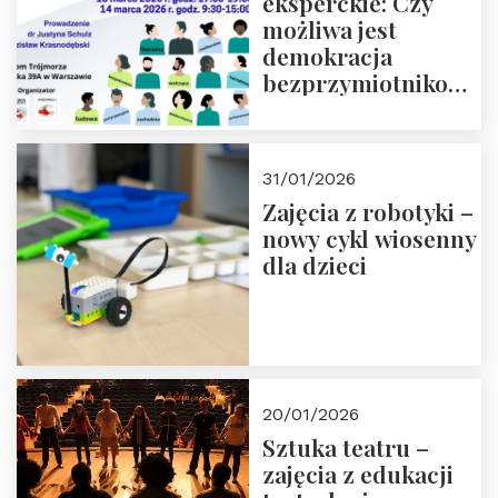
eksperckie: Czy
możliwa jest
demokracja
bezprzymiotnikowa?
13-14 marca 2026 r.
w Domu Trójmorza.
Zapisz się!
31/01/2026
Zajęcia z robotyki –
nowy cykl wiosenny
dla dzieci
20/01/2026
Sztuka teatru –
zajęcia z edukacji