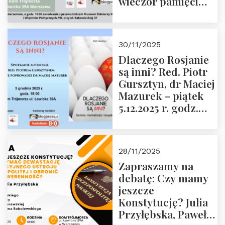
wieczór pamięci
Janusza
Krasińskiego o
godz. 18:00 oraz
30/11/2025
zwiedzanie
Dlaczego Rosjanie
Muzeum Żołnierzy
są inni? Red. Piotr
Wyklętych i
Gursztyn, dr Maciej
Więźniów
Mazurek – piątek
Politycznych PRL o
5.12.2025 r. godz.
godz. 16:00 – 19
18:00 Dom
grudnia 2025 r.
Trójmorza.
28/11/2025
Zapraszamy na
debatę: Czy mamy
jeszcze
Konstytucję? Julia
Przyłębska, Paweł