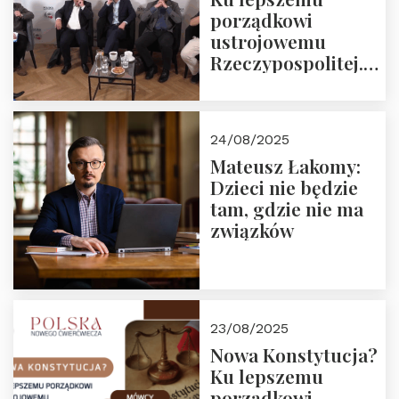
porządkowi
ustrojowemu
Rzeczypospolitej.
Zapraszamy do
obejrzenia nagrania
24/08/2025
Mateusz Łakomy:
Dzieci nie będzie
tam, gdzie nie ma
związków
23/08/2025
Nowa Konstytucja?
Ku lepszemu
porządkowi