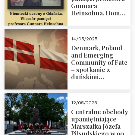
Gunnara
Heinsohna. Dom
Trójmorza 16 maja
2025 r. godz. 18:00.
Zapraszamy!
14/05/2025
Denmark, Poland
and Emerging
Community of Fate
– spotkanie z
duńskimi
konserwatystami
młodego pokolenia
w Domu Trójmorza
12/05/2025
Centralne obchody
upamiętniające
Marszałka Józefa
Piłsudskiego w 90.