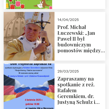
14/04/2025
Prof. Michał
Łuczewski: „Jan
Paweł II był
budowniczym
pomostów między
sprzecznościami”
29/03/2025
Zapraszamy na
spotkanie z reż.
Rafałem
Geremkiem, dr.
Justyną Schulz i
prof. Zdzisławem