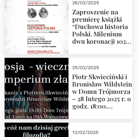
26/02/2025
Zaproszenie na
premierę książki
“Duchowa historia
Polski. Milenium
dwu koronacji 1025-
2025” autorstwa
Grzegorza
Górnego, 6 marca
25/02/2025
2025 r. godz. 17:30,
Piotr Skwieciński i
DAW ul. Miodowa
Bronisław Wildstein
17/19
w Domu Trójmorza
– 28 lutego 2025 r. o
godz. 18:00.
Zapraszamy!
13/02/2025