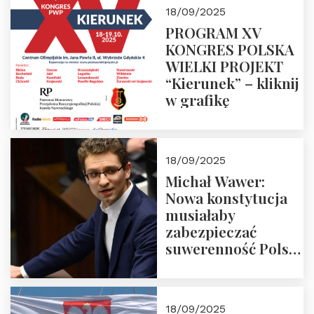
18/09/2025
PROGRAM XV
KONGRES POLSKA
WIELKI PROJEKT
“Kierunek” – kliknij
w grafikę
18/09/2025
Michał Wawer:
Nowa konstytucja
musiałaby
zabezpieczać
suwerenność Polski
i stanowić wyraz
jedności narodowej
18/09/2025