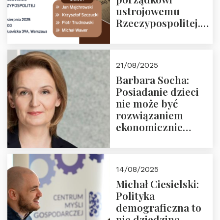
ustrojowemu
Rzeczypospolitej.
Zapraszamy na
drugie spotkanie z
cyklu “Polska
21/08/2025
Nowego
Barbara Socha:
Ćwierćwiecza”
Posiadanie dzieci
nie może być
rozwiązaniem
ekonomicznie
nieracjonalnym
14/08/2025
Michał Ciesielski:
Polityka
demograficzna to
nie dziedzina