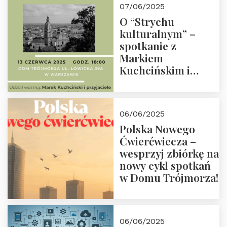
07/06/2025
O “Strychu
kulturalnym” –
spotkanie z
Markiem
Kuchcińskim i
przyjaciółmi.
Zapraszamy 13
czerwca 2025 r. o
06/06/2025
18:00
Polska Nowego
Ćwierćwiecza –
wesprzyj zbiórkę na
nowy cykl spotkań
w Domu Trójmorza!
06/06/2025