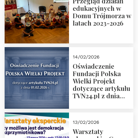
Przegląd działań
Grzegorz Górny i
edukacyjnych w
prof. Michał
Domu Trójmorza w
Łuczewski
latach 2023-2026
14/02/2026
Oświadczenie
Fundacji Polska
Wielki Projekt
dotyczące artykułu
TVN24.pl z dnia
01.02.2026 r.
13/02/2026
Warsztaty