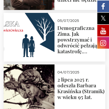
05/07/2025
Demograficzna
Zima. Jak
powstrzymać i
odwrócić pełzającą
katastrofę.
Zapraszamy na
pierwsze spotkanie
z cyklu “Polska
04/07/2025
Nowego
2 lipca 2025 r.
Ćwierćwiecza”
odeszła Barbara
Krasińska (Stramik)
w wieku 95 lat.