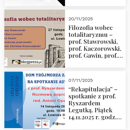
Jabłoński, Oskar
Kida, Magdalena
Murawska,
20/11/2025
Przemysław
Filozofia wobec
Sobolewski – 4
totalitaryzmu –
grudnia 2025 r.
prof. Stawrowski,
godz. 18:00.
prof. Kaczorowski,
prof. Gawin, prof.
Krasnodębski –
czwartek 27.11.2025
r. godz. 18:00
07/11/2025
“Rekapitulacja” –
spotkanie z prof.
Ryszardem
Legutką. Piątek
14.11.2025 r. godz.
18:00 w Domu