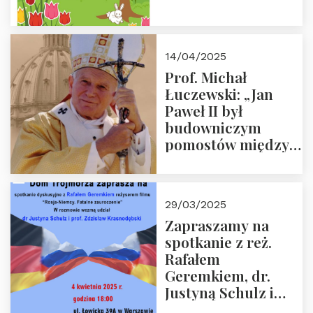
14/04/2025
Prof. Michał
Łuczewski: „Jan
Paweł II był
budowniczym
pomostów między
sprzecznościami”
29/03/2025
Zapraszamy na
spotkanie z reż.
Rafałem
Geremkiem, dr.
Justyną Schulz i
prof. Zdzisławem