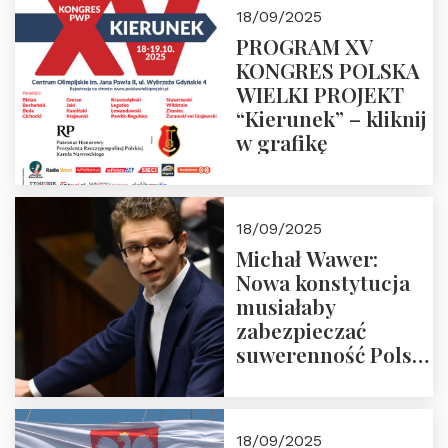
18/09/2025
PROGRAM XV
KONGRES POLSKA
WIELKI PROJEKT
“Kierunek” – kliknij
w grafikę
18/09/2025
Michał Wawer:
Nowa konstytucja
musiałaby
zabezpieczać
suwerenność Polski
i stanowić wyraz
jedności narodowej
18/09/2025