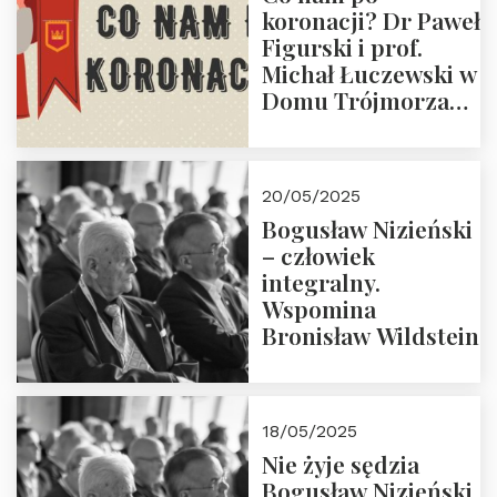
koronacji? Dr Paweł
Figurski i prof.
Michał Łuczewski w
Domu Trójmorza
30.05.2025 r. godz.
18:00. Zapraszamy!
20/05/2025
Bogusław Nizieński
– człowiek
integralny.
Wspomina
Bronisław Wildstein
18/05/2025
Nie żyje sędzia
Bogusław Nizieński