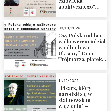
człowieka
apolitycznego”
Manna. Dom
Trójmorza, piątek
23 stycznia 2026 r.,
09/01/2026
godz. 18:00.
Czy Polska oddaje
Zapraszamy!
walkowerem udział
w odbudowie
Ukrainy? Dom
Trójmorza, piątek
16 stycznia 2026 r.,
godz. 18:00.
Zapraszamy!
11/12/2025
„Pisarz, który
narodził się w
stalinowskim
więzieniu” –