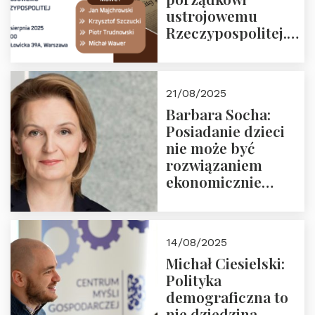
ustrojowemu
Rzeczypospolitej.
Zapraszamy na
drugie spotkanie z
cyklu “Polska
21/08/2025
Nowego
Barbara Socha:
Ćwierćwiecza”
Posiadanie dzieci
nie może być
rozwiązaniem
ekonomicznie
nieracjonalnym
14/08/2025
Michał Ciesielski:
Polityka
demograficzna to
nie dziedzina