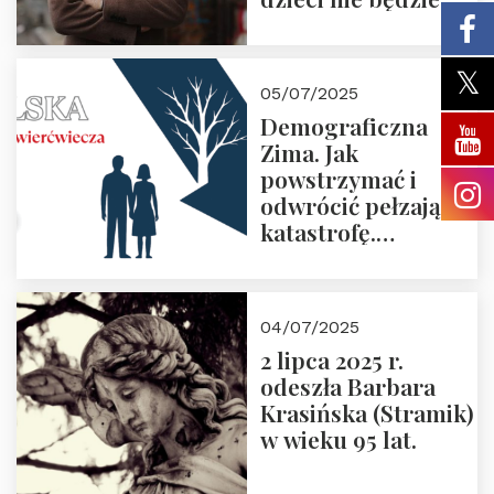
05/07/2025
Demograficzna
Zima. Jak
powstrzymać i
odwrócić pełzającą
katastrofę.
Zapraszamy na
pierwsze spotkanie
z cyklu “Polska
04/07/2025
Nowego
2 lipca 2025 r.
Ćwierćwiecza”
odeszła Barbara
Krasińska (Stramik)
w wieku 95 lat.