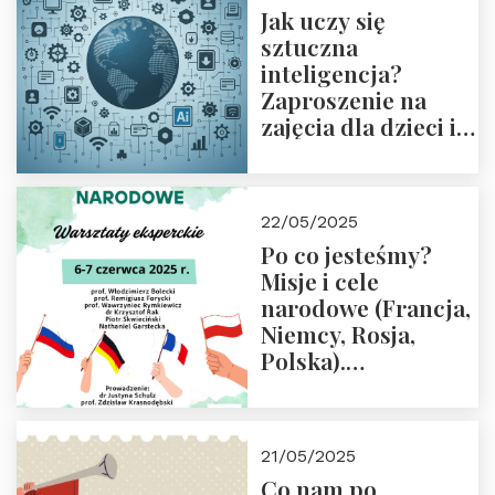
Jak uczy się
sztuczna
inteligencja?
Zaproszenie na
zajęcia dla dzieci i
rodziców
22/05/2025
Po co jesteśmy?
Misje i cele
narodowe (Francja,
Niemcy, Rosja,
Polska).
Dwudniowe
eksperckie
warsztaty.
21/05/2025
Zapraszamy do
Co nam po
zapisów.