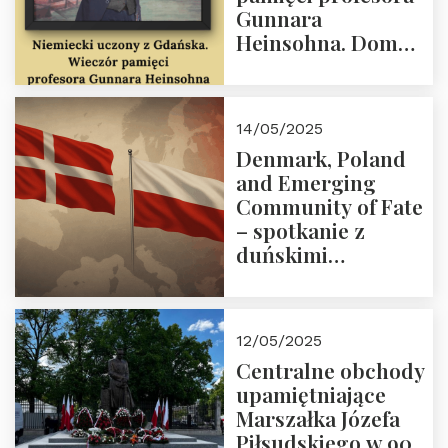
Gunnara
Heinsohna. Dom
Trójmorza 16 maja
2025 r. godz. 18:00.
Zapraszamy!
14/05/2025
Denmark, Poland
and Emerging
Community of Fate
– spotkanie z
duńskimi
konserwatystami
młodego pokolenia
w Domu Trójmorza
12/05/2025
Centralne obchody
upamiętniające
Marszałka Józefa
Piłsudskiego w 90.