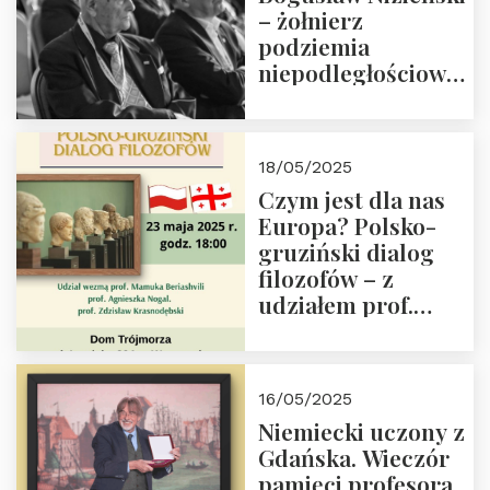
– żołnierz
podziemia
niepodległościowego
(NOW-AK), Kawaler
Orderu Orła
Białego, działacz
18/05/2025
społeczny, członek
Czym jest dla nas
Kapituły Nagrody
Europa? Polsko-
im. Prezydenta
gruziński dialog
Lecha
filozofów – z
Kaczyńskiego.
udziałem prof.
Wielki autorytet.
Mamuki
Beriashvili’ego, prof.
Agnieszki Nogal.
16/05/2025
Dom Trójmorza 23
Niemiecki uczony z
maja 2025 r. godz.
Gdańska. Wieczór
18:00.
pamięci profesora