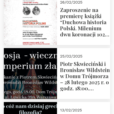
26/02/2025
Zaproszenie na
premierę książki
“Duchowa historia
Polski. Milenium
dwu koronacji 1025-
2025” autorstwa
Grzegorza
Górnego, 6 marca
25/02/2025
2025 r. godz. 17:30,
Piotr Skwieciński i
DAW ul. Miodowa
Bronisław Wildstein
17/19
w Domu Trójmorza
– 28 lutego 2025 r. o
godz. 18:00.
Zapraszamy!
13/02/2025