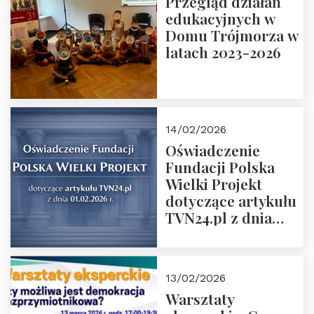
Przegląd działań
Grzegorz Górny i
edukacyjnych w
prof. Michał
Domu Trójmorza w
Łuczewski
latach 2023-2026
14/02/2026
Oświadczenie
Fundacji Polska
Wielki Projekt
dotyczące artykułu
TVN24.pl z dnia
01.02.2026 r.
13/02/2026
Warsztaty