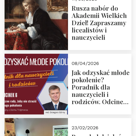
Rusza nabór do
Akademii Wielkich
Dzieł! Zapraszamy
licealistów i
nauczycieli
08/04/2026
Jak odzyskać młode
pokolenie?
Poradnik dla
nauczycieli i
rodziców. Odcinek
6. Tranzycja
płciowa jako rytuał
przejścia.
23/02/2026
Rozmawiają red.