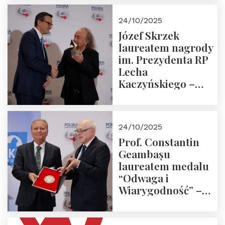
Trójmorza.
Zapraszamy!
24/10/2025
Józef Skrzek
laureatem nagrody
im. Prezydenta RP
Lecha
Kaczyńskiego –
Laudacja
24/10/2025
Prof. Constantin
Geambașu
laureatem medalu
“Odwaga i
Wiarygodność” –
Laudacja