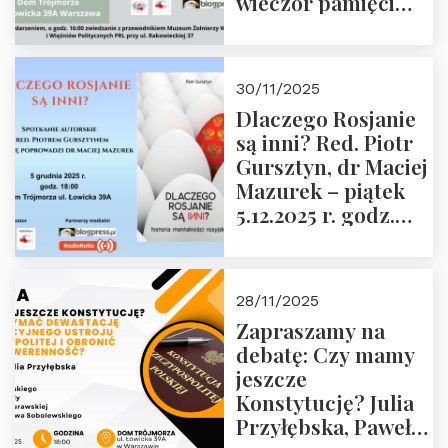
wieczór pamięci
Janusza
Krasińskiego o
godz. 18:00 oraz
30/11/2025
zwiedzanie
Dlaczego Rosjanie
Muzeum Żołnierzy
są inni? Red. Piotr
Wyklętych i
Gursztyn, dr Maciej
Więźniów
Mazurek – piątek
Politycznych PRL o
5.12.2025 r. godz.
godz. 16:00 – 19
18:00 Dom
grudnia 2025 r.
Trójmorza.
28/11/2025
Zapraszamy na
debatę: Czy mamy
jeszcze
Konstytucję? Julia
Przyłębska, Paweł