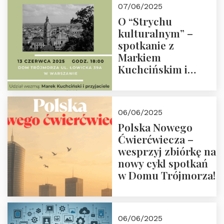
07/06/2025
O “Strychu
kulturalnym” –
spotkanie z
Markiem
Kuchcińskim i
przyjaciółmi.
Zapraszamy 13
czerwca 2025 r. o
06/06/2025
18:00
Polska Nowego
Ćwierćwiecza –
wesprzyj zbiórkę na
nowy cykl spotkań
w Domu Trójmorza!
06/06/2025