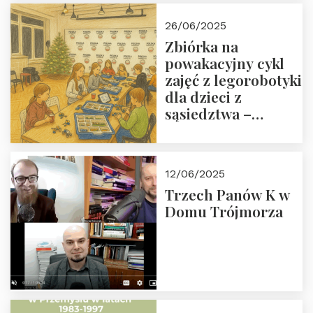
26/06/2025
Zbiórka na
powakacyjny cykl
zajęć z legorobotyki
dla dzieci z
sąsiedztwa –
wesprzyj
społeczno-
edukacyjną misję
12/06/2025
Fundacji
Trzech Panów K w
Domu Trójmorza