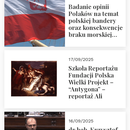
Badanie opinii
Polaków na temat
polskiej bandery
oraz konsekwencje
braku morskiej
floty handlowej pod
narodową banderą
17/09/2025
Szkoła Reportażu
Fundacji Polska
Wielki Projekt –
“Antygona” –
reportaż Ali
16/09/2025
dr hab. Krzysztof