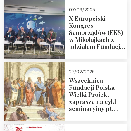
07/03/2025
X Europejski
Kongres
Samorządów (EKS)
w Mikołajkach z
udziałem Fundacji
Polska Wielki
Projekt – 2025 r.
27/02/2025
Wszechnica
Fundacji Polska
Wielki Projekt
zaprasza na cykl
seminaryjny pt.
“Zapomniane
arcydzieła filozofii
europejskiej”