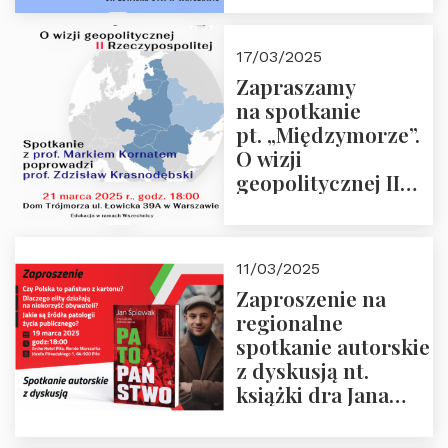
Krasnodębskim – 4
kwietnia 2025 r. –
17/03/2025
“Rosja-Niemcy…”
Zapraszamy
na spotkanie
pt. „Międzymorze”.
O wizji
geopolitycznej II
Rzeczypospolitej –
21.03.2025 r. o godz.
18:00 – prof. Kornat
11/03/2025
i prof.
Zaproszenie na
Krasnodębski
regionalne
spotkanie autorskie
z dyskusją nt.
książki dra Jana
Śpiewaka
“Patopaństwo”