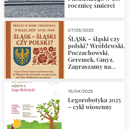
rocznicę śmierci
07/05/2025
ŚLĄSK – śląski czy
polski? Wróblewski,
Poczachowski,
Geremek, Gmyz.
Zapraszamy na
spotkanie 9 maja
2025 r. o godz. 18:00
do Domu
15/04/2025
Trójmorza.
Legorobotyka 2025
– cykl wiosenny