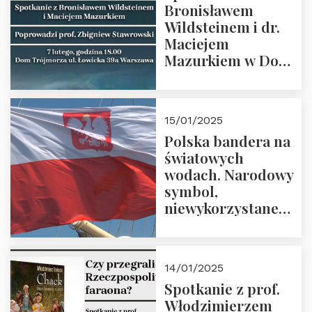
Bronisławem
Wildsteinem i dr.
Maciejem
Mazurkiem w Domu
Trójmorza – 7
lutego 2025 r. o
godz. 18:00.
15/01/2025
Prowadzi prof.
Polska bandera na
Zbigniew
światowych
Stawrowski
wodach. Narodowy
symbol,
niewykorzystane
możliwości i
wyzwania
przyszłości
14/01/2025
Spotkanie z prof.
Włodzimierzem