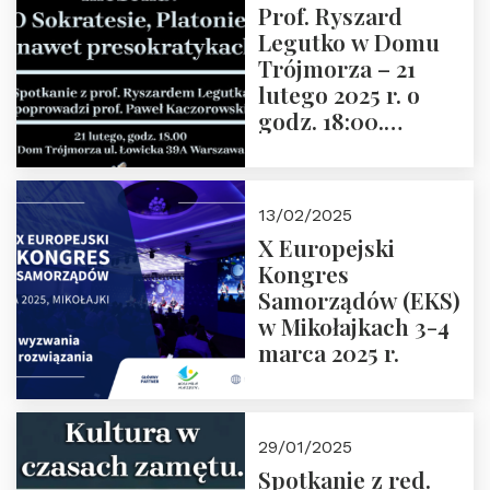
Prof. Ryszard
Legutko w Domu
Trójmorza – 21
lutego 2025 r. o
godz. 18:00.
Spotkanie prowadzi
prof. Paweł
Kaczorowski.
13/02/2025
Zapraszamy
X Europejski
Kongres
Samorządów (EKS)
w Mikołajkach 3-4
marca 2025 r.
29/01/2025
Spotkanie z red.