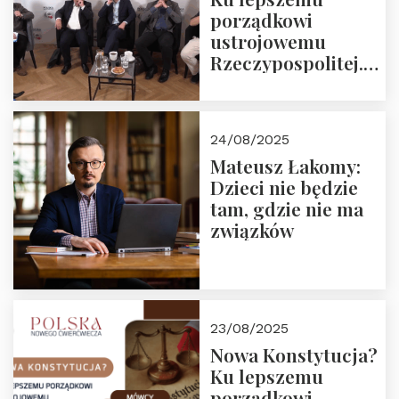
porządkowi
ustrojowemu
Rzeczypospolitej.
Zapraszamy do
obejrzenia nagrania
24/08/2025
Mateusz Łakomy:
Dzieci nie będzie
tam, gdzie nie ma
związków
23/08/2025
Nowa Konstytucja?
Ku lepszemu
porządkowi