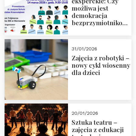
eksperckie: Czy
możliwa jest
demokracja
bezprzymiotnikowa?
13-14 marca 2026 r.
w Domu Trójmorza.
Zapisz się!
31/01/2026
Zajęcia z robotyki –
nowy cykl wiosenny
dla dzieci
20/01/2026
Sztuka teatru –
zajęcia z edukacji