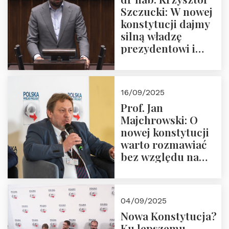
Szczucki: W nowej
konstytucji dajmy
silną władzę
prezydentowi i
pożegnajmy
dziedzictwo
Okrągłego Stołu
16/09/2025
Prof. Jan
Majchrowski: O
nowej konstytucji
warto rozmawiać
bez względu na
rezultat
04/09/2025
Nowa Konstytucja?
Ku lepszemu