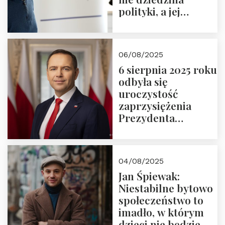
polityki, a jej
wymiar
06/08/2025
6 sierpnia 2025 roku
odbyła się
uroczystość
zaprzysiężenia
Prezydenta
Rzeczypospolitej
Polskiej Pana
Karola
04/08/2025
Nawrockiego
Jan Śpiewak:
Niestabilne bytowo
społeczeństwo to
imadło, w którym
dzieci nie będzie