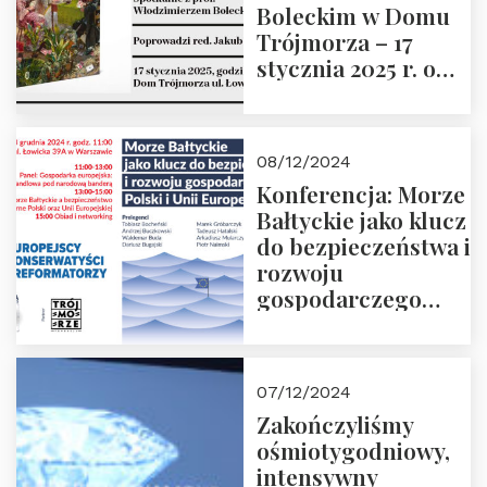
Boleckim w Domu
Trójmorza – 17
stycznia 2025 r. o
godz. 18:00.
Prowadzi red. Jakub
Moroz
08/12/2024
Konferencja: Morze
Bałtyckie jako klucz
do bezpieczeństwa i
rozwoju
gospodarczego
Polski i Unii
Europejskiej –
13.12.2024 r.
07/12/2024
ZAPRASZAMY
Zakończyliśmy
ośmiotygodniowy,
intensywny