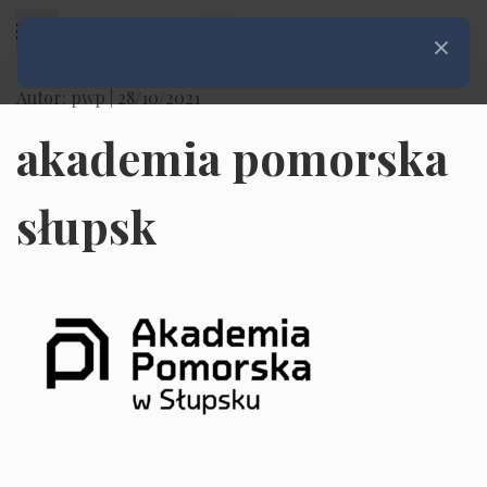
Rozwiń menu
Zamknij
Autor: pwp |
28/10/2021
akademia pomorska
słupsk