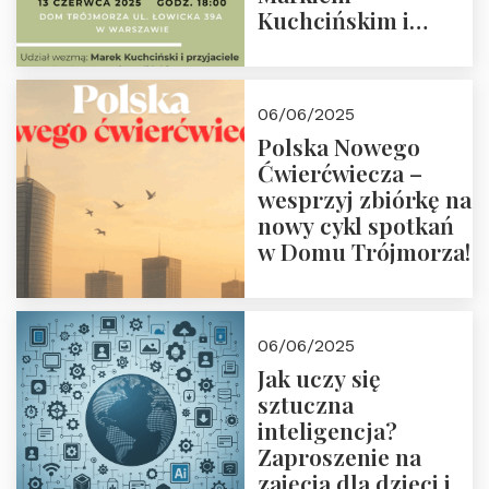
Kuchcińskim i
przyjaciółmi.
Zapraszamy 13
czerwca 2025 r. o
06/06/2025
18:00
Polska Nowego
Ćwierćwiecza –
wesprzyj zbiórkę na
nowy cykl spotkań
w Domu Trójmorza!
06/06/2025
Jak uczy się
sztuczna
inteligencja?
Zaproszenie na
zajęcia dla dzieci i