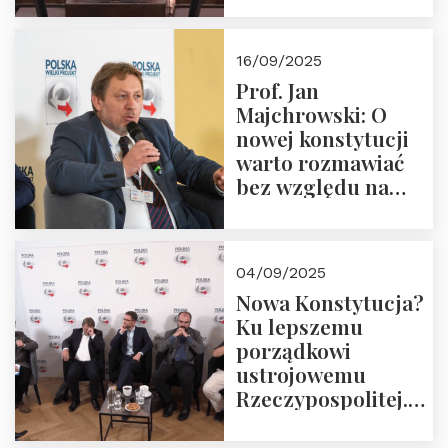
dziedzictwo
Okrągłego Stołu
16/09/2025
Prof. Jan
Majchrowski: O
nowej konstytucji
warto rozmawiać
bez względu na
rezultat
04/09/2025
Nowa Konstytucja?
Ku lepszemu
porządkowi
ustrojowemu
Rzeczypospolitej.
Zapraszamy do
obejrzenia nagrania