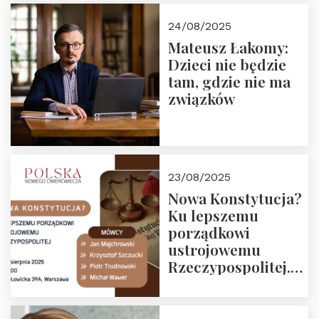
24/08/2025
Mateusz Łakomy:
Dzieci nie będzie
tam, gdzie nie ma
związków
23/08/2025
Nowa Konstytucja?
Ku lepszemu
porządkowi
ustrojowemu
Rzeczypospolitej.
Zapraszamy na
drugie spotkanie z
cyklu “Polska