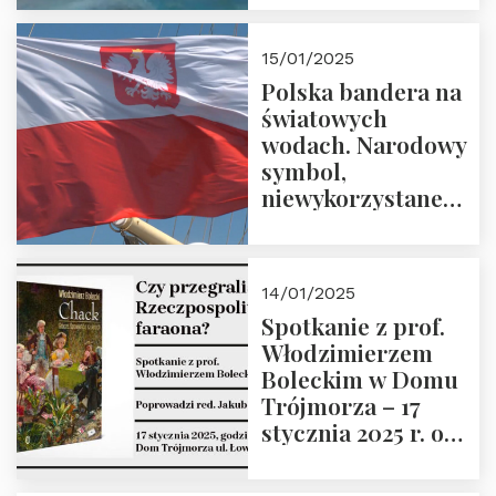
lutego 2025 r. o
godz. 18:00.
15/01/2025
Prowadzi prof.
Polska bandera na
Zbigniew
światowych
Stawrowski
wodach. Narodowy
symbol,
niewykorzystane
możliwości i
wyzwania
przyszłości
14/01/2025
Spotkanie z prof.
Włodzimierzem
Boleckim w Domu
Trójmorza – 17
stycznia 2025 r. o
godz. 18:00.
Prowadzi red. Jakub