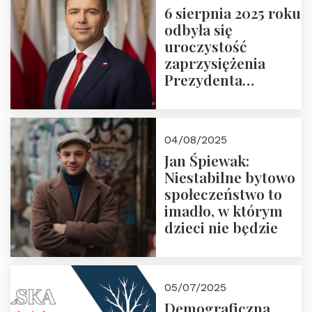
6 sierpnia 2025 roku
odbyła się
uroczystość
zaprzysiężenia
Prezydenta
Rzeczypospolitej
Polskiej Pana
Karola
04/08/2025
Nawrockiego
Jan Śpiewak:
Niestabilne bytowo
społeczeństwo to
imadło, w którym
dzieci nie będzie
05/07/2025
Demograficzna