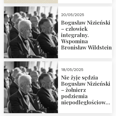
18:00. Zapraszamy!
20/05/2025
Bogusław Nizieński
– człowiek
integralny.
Wspomina
Bronisław Wildstein
18/05/2025
Nie żyje sędzia
Bogusław Nizieński
– żołnierz
podziemia
niepodległościowego
(NOW-AK), Kawaler
Orderu Orła