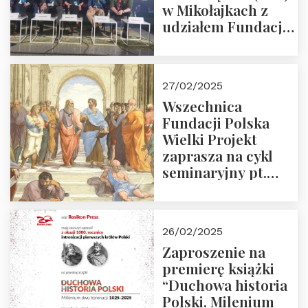
w Mikołajkach z
udziałem Fundacji
Polska Wielki
Projekt – 2025 r.
27/02/2025
Wszechnica
Fundacji Polska
Wielki Projekt
zaprasza na cykl
seminaryjny pt.
“Zapomniane
arcydzieła filozofii
europejskiej”
26/02/2025
Zaproszenie na
premierę książki
“Duchowa historia
Polski. Milenium