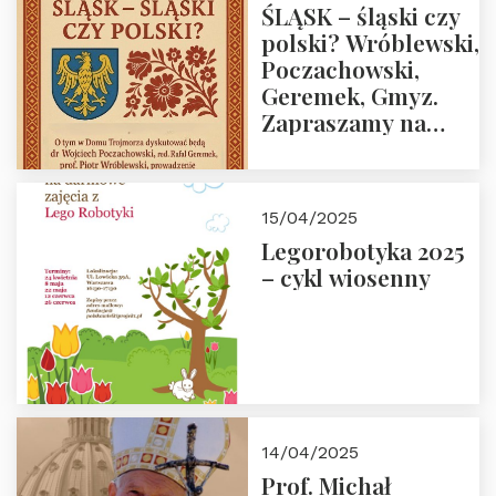
ŚLĄSK – śląski czy
polski? Wróblewski,
Poczachowski,
Geremek, Gmyz.
Zapraszamy na
spotkanie 9 maja
2025 r. o godz. 18:00
do Domu
15/04/2025
Trójmorza.
Legorobotyka 2025
– cykl wiosenny
14/04/2025
Prof. Michał