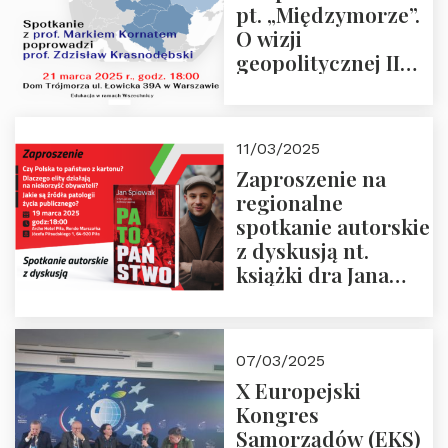
pt. „Międzymorze”.
O wizji
geopolitycznej II
Rzeczypospolitej –
21.03.2025 r. o godz.
18:00 – prof. Kornat
11/03/2025
i prof.
Zaproszenie na
Krasnodębski
regionalne
spotkanie autorskie
z dyskusją nt.
książki dra Jana
Śpiewaka
“Patopaństwo”
07/03/2025
X Europejski
Kongres
Samorządów (EKS)