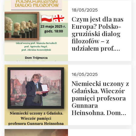
Białego, działacz
18/05/2025
społeczny, członek
Czym jest dla nas
Kapituły Nagrody
Europa? Polsko-
im. Prezydenta
gruziński dialog
Lecha
filozofów – z
Kaczyńskiego.
udziałem prof.
Wielki autorytet.
Mamuki
Beriashvili’ego, prof.
Agnieszki Nogal.
16/05/2025
Dom Trójmorza 23
Niemiecki uczony z
maja 2025 r. godz.
Gdańska. Wieczór
18:00.
pamięci profesora
Gunnara
Heinsohna. Dom
Trójmorza 16 maja
2025 r. godz. 18:00.
Zapraszamy!