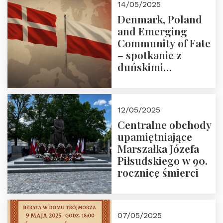
14/05/2025
Denmark, Poland
and Emerging
Community of Fate
– spotkanie z
duńskimi
konserwatystami
młodego pokolenia
w Domu Trójmorza
12/05/2025
Centralne obchody
upamiętniające
Marszałka Józefa
Piłsudskiego w 90.
rocznicę śmierci
07/05/2025