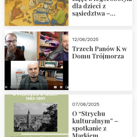
dla dzieci z
sąsiedztwa –
wesprzyj
społeczno-
edukacyjną misję
12/06/2025
Fundacji
Trzech Panów K w
Domu Trójmorza
07/06/2025
O “Strychu
kulturalnym” –
spotkanie z
Markiem