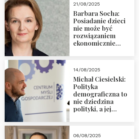
21/08/2025
Nowego
Barbara Socha:
Ćwierćwiecza”
Posiadanie dzieci
nie może być
rozwiązaniem
ekonomicznie
nieracjonalnym
14/08/2025
Michał Ciesielski:
Polityka
demograficzna to
nie dziedzina
polityki, a jej
wymiar
06/08/2025