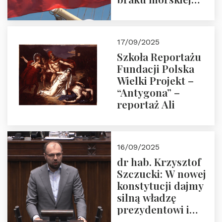
floty handlowej pod
narodową banderą
17/09/2025
Szkoła Reportażu
Fundacji Polska
Wielki Projekt –
“Antygona” –
reportaż Ali
16/09/2025
dr hab. Krzysztof
Szczucki: W nowej
konstytucji dajmy
silną władzę
prezydentowi i
pożegnajmy