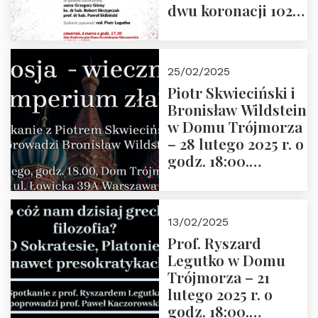
dwu koronacji 1025-
2025” autorstwa
Grzegorza
Górnego, 6 marca
25/02/2025
2025 r. godz. 17:30,
Piotr Skwieciński i
DAW ul. Miodowa
Bronisław Wildstein
17/19
w Domu Trójmorza
– 28 lutego 2025 r. o
godz. 18:00.
Zapraszamy!
13/02/2025
Prof. Ryszard
Legutko w Domu
Trójmorza – 21
lutego 2025 r. o
godz. 18:00.