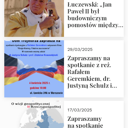
Łuczewski: „Jan
Paweł II był
budowniczym
pomostów między
sprzecznościami”
29/03/2025
Zapraszamy na
spotkanie z reż.
Rafałem
Geremkiem, dr.
Justyną Schulz i
prof. Zdzisławem
Krasnodębskim – 4
kwietnia 2025 r. –
17/03/2025
“Rosja-Niemcy…”
Zapraszamy
na spotkanie