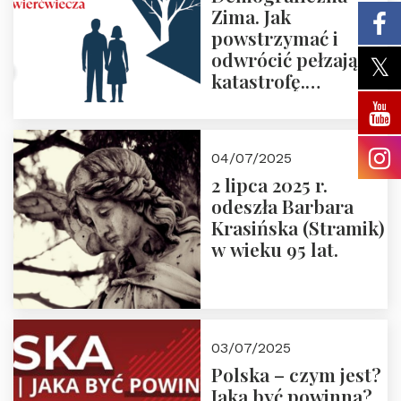
Zima. Jak
powstrzymać i
odwrócić pełzającą
katastrofę.
Zapraszamy na
pierwsze spotkanie
z cyklu “Polska
04/07/2025
Nowego
2 lipca 2025 r.
Ćwierćwiecza”
odeszła Barbara
Krasińska (Stramik)
w wieku 95 lat.
03/07/2025
Polska – czym jest?
Jaka być powinna?