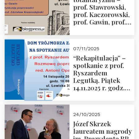
grudnia 2025 r.
prof. Stawrowski,
godz. 18:00.
prof. Kaczorowski,
prof. Gawin, prof.
Krasnodębski –
czwartek 27.11.2025
r. godz. 18:00
07/11/2025
“Rekapitulacja” –
spotkanie z prof.
Ryszardem
Legutką. Piątek
14.11.2025 r. godz.
18:00 w Domu
Trójmorza.
Zapraszamy!
24/10/2025
Józef Skrzek
laureatem nagrody
im. Prezydenta RP