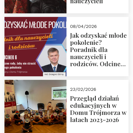
nauczycieli
08/04/2026
Jak odzyskać młode
pokolenie?
Poradnik dla
nauczycieli i
rodziców. Odcinek
6. Tranzycja
płciowa jako rytuał
przejścia.
23/02/2026
Rozmawiają red.
Przegląd działań
Grzegorz Górny i
edukacyjnych w
prof. Michał
Domu Trójmorza w
Łuczewski
latach 2023-2026