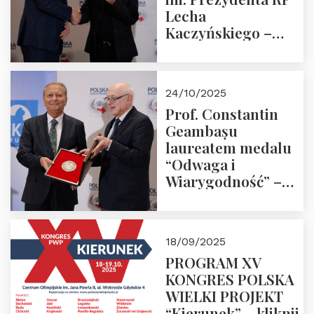
Lecha
Kaczyńskiego –
Laudacja
24/10/2025
Prof. Constantin
Geambașu
laureatem medalu
“Odwaga i
Wiarygodność” –
Laudacja
18/09/2025
PROGRAM XV
KONGRES POLSKA
WIELKI PROJEKT
“Kierunek” – kliknij