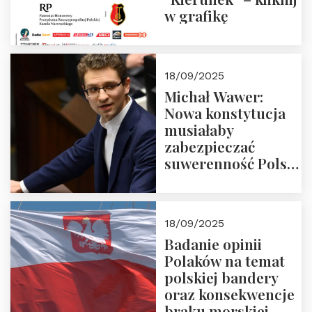
w grafikę
18/09/2025
Michał Wawer:
Nowa konstytucja
musiałaby
zabezpieczać
suwerenność Polski
i stanowić wyraz
jedności narodowej
18/09/2025
Badanie opinii
Polaków na temat
polskiej bandery
oraz konsekwencje
braku morskiej