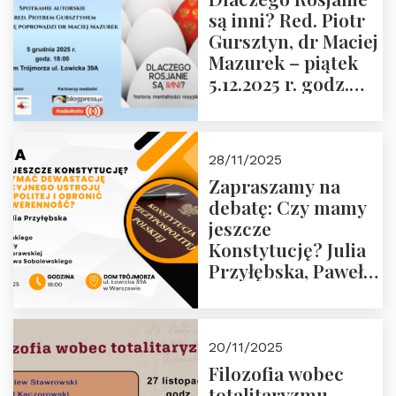
Muzeum Żołnierzy
są inni? Red. Piotr
Wyklętych i
Gursztyn, dr Maciej
Więźniów
Mazurek – piątek
Politycznych PRL o
5.12.2025 r. godz.
godz. 16:00 – 19
18:00 Dom
grudnia 2025 r.
Trójmorza.
28/11/2025
Zapraszamy na
debatę: Czy mamy
jeszcze
Konstytucję? Julia
Przyłębska, Paweł
Jabłoński, Oskar
Kida, Magdalena
Murawska,
20/11/2025
Przemysław
Filozofia wobec
Sobolewski – 4
totalitaryzmu –