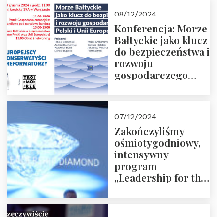
Moroz
08/12/2024
Konferencja: Morze
Bałtyckie jako klucz
do bezpieczeństwa i
rozwoju
gospodarczego
Polski i Unii
Europejskiej –
13.12.2024 r.
07/12/2024
ZAPRASZAMY
Zakończyliśmy
ośmiotygodniowy,
intensywny
program
„Leadership for the
Future” 18.10.2024 r.
– 07.12.2024 r.