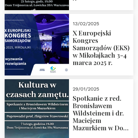
Spotkanie prowadzi
prof. Paweł
Kaczorowski.
13/02/2025
Zapraszamy
X Europejski
Kongres
Samorządów (EKS)
w Mikołajkach 3-4
marca 2025 r.
29/01/2025
Spotkanie z red.
Bronisławem
Wildsteinem i dr.
Maciejem
Mazurkiem w Domu
Trójmorza – 7