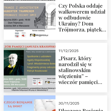
godz. 18:00.
Czy Polska oddaje
Zapraszamy!
walkowerem udział
w odbudowie
Ukrainy? Dom
Trójmorza, piątek
16 stycznia 2026 r.,
godz. 18:00.
Zapraszamy!
11/12/2025
„Pisarz, który
narodził się w
stalinowskim
więzieniu” –
wieczór pamięci
Janusza
Krasińskiego o
godz. 18:00 oraz
30/11/2025
zwiedzanie
Dlaczego Rosjanie