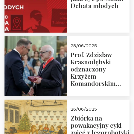
Debata młodych
28/06/2025
Prof. Zdzisław
Krasnodębski
odznaczony
Krzyżem
Komandorskim
Orderu Odrodzenia
Polski
26/06/2025
Zbiórka na
powakacyjny cykl
zajęć z legorobotyki