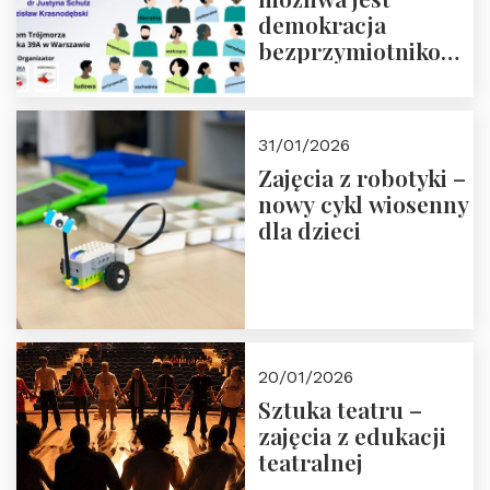
demokracja
bezprzymiotnikowa?
13-14 marca 2026 r.
w Domu Trójmorza.
Zapisz się!
31/01/2026
Zajęcia z robotyki –
nowy cykl wiosenny
dla dzieci
20/01/2026
Sztuka teatru –
zajęcia z edukacji
teatralnej