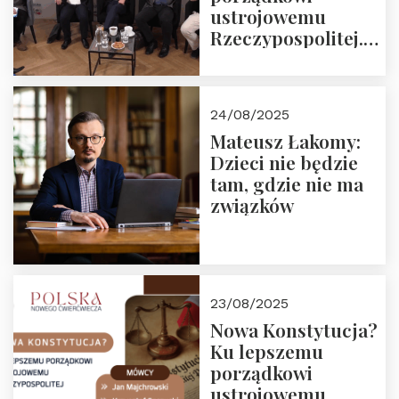
ustrojowemu
Rzeczypospolitej.
Zapraszamy do
obejrzenia nagrania
24/08/2025
Mateusz Łakomy:
Dzieci nie będzie
tam, gdzie nie ma
związków
23/08/2025
Nowa Konstytucja?
Ku lepszemu
porządkowi
ustrojowemu