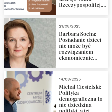
Rzeczypospolitej.
Zapraszamy na
drugie spotkanie z
cyklu “Polska
21/08/2025
Nowego
Barbara Socha:
Ćwierćwiecza”
Posiadanie dzieci
nie może być
rozwiązaniem
ekonomicznie
nieracjonalnym
14/08/2025
Michał Ciesielski:
Polityka
demograficzna to
nie dziedzina
polityki, a jej