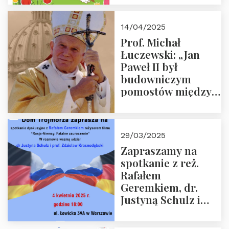
14/04/2025
Prof. Michał
Łuczewski: „Jan
Paweł II był
budowniczym
pomostów między
sprzecznościami”
29/03/2025
Zapraszamy na
spotkanie z reż.
Rafałem
Geremkiem, dr.
Justyną Schulz i
prof. Zdzisławem
Krasnodębskim – 4