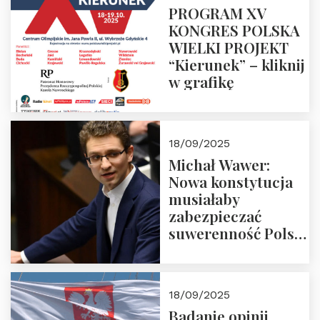
PROGRAM XV
KONGRES POLSKA
WIELKI PROJEKT
“Kierunek” – kliknij
w grafikę
18/09/2025
Michał Wawer:
Nowa konstytucja
musiałaby
zabezpieczać
suwerenność Polski
i stanowić wyraz
jedności narodowej
18/09/2025
Badanie opinii