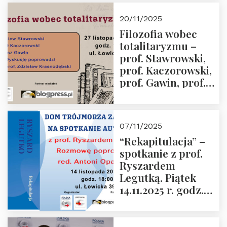
Murawska,
20/11/2025
Przemysław
Filozofia wobec
Sobolewski – 4
totalitaryzmu –
grudnia 2025 r.
prof. Stawrowski,
godz. 18:00.
prof. Kaczorowski,
prof. Gawin, prof.
Krasnodębski –
czwartek 27.11.2025
r. godz. 18:00
07/11/2025
“Rekapitulacja” –
spotkanie z prof.
Ryszardem
Legutką. Piątek
14.11.2025 r. godz.
18:00 w Domu
Trójmorza.
Zapraszamy!