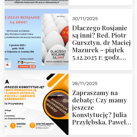
Krasińskiego o
godz. 18:00 oraz
30/11/2025
zwiedzanie
Dlaczego Rosjanie
Muzeum Żołnierzy
są inni? Red. Piotr
Wyklętych i
Gursztyn, dr Maciej
Więźniów
Mazurek – piątek
Politycznych PRL o
5.12.2025 r. godz.
godz. 16:00 – 19
18:00 Dom
grudnia 2025 r.
Trójmorza.
28/11/2025
Zapraszamy na
debatę: Czy mamy
jeszcze
Konstytucję? Julia
Przyłębska, Paweł
Jabłoński, Oskar
Kida, Magdalena