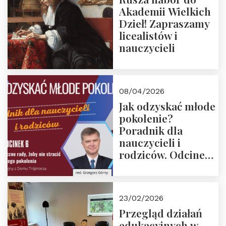
Akademii Wielkich
Dzieł! Zapraszamy
licealistów i
nauczycieli
08/04/2026
Jak odzyskać młode
pokolenie?
Poradnik dla
nauczycieli i
rodziców. Odcinek
6. Tranzycja
płciowa jako rytuał
przejścia.
23/02/2026
Rozmawiają red.
Przegląd działań
Grzegorz Górny i
edukacyjnych w