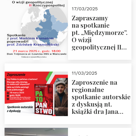
kwietnia 2025 r. –
17/03/2025
“Rosja-Niemcy…”
Zapraszamy
na spotkanie
pt. „Międzymorze”.
O wizji
geopolitycznej II
Rzeczypospolitej –
21.03.2025 r. o godz.
18:00 – prof. Kornat
11/03/2025
i prof.
Zaproszenie na
Krasnodębski
regionalne
spotkanie autorskie
z dyskusją nt.
książki dra Jana
Śpiewaka
“Patopaństwo”