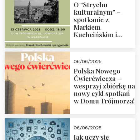
O “Strychu
kulturalnym” –
spotkanie z
Markiem
Kuchcińskim i
przyjaciółmi.
Zapraszamy 13
czerwca 2025 r. o
06/06/2025
18:00
Polska Nowego
Ćwierćwiecza –
wesprzyj zbiórkę na
nowy cykl spotkań
w Domu Trójmorza!
06/06/2025
Jak uczy się