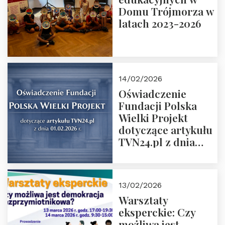
prof. Michał
Domu Trójmorza w
Łuczewski
latach 2023-2026
14/02/2026
Oświadczenie
Fundacji Polska
Wielki Projekt
dotyczące artykułu
TVN24.pl z dnia
01.02.2026 r.
13/02/2026
Warsztaty
eksperckie: Czy
możliwa jest