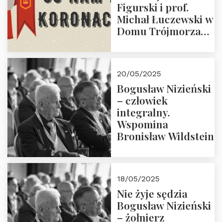
Figurski i prof.
Michał Łuczewski w
Domu Trójmorza
30.05.2025 r. godz.
18:00. Zapraszamy!
20/05/2025
Bogusław Nizieński
– człowiek
integralny.
Wspomina
Bronisław Wildstein
18/05/2025
Nie żyje sędzia
Bogusław Nizieński
– żołnierz