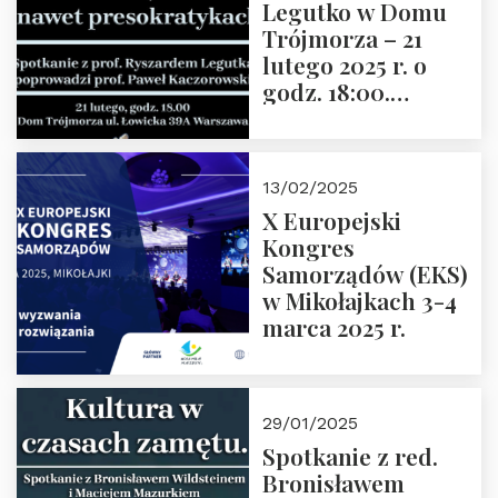
Legutko w Domu
Trójmorza – 21
lutego 2025 r. o
godz. 18:00.
Spotkanie prowadzi
prof. Paweł
Kaczorowski.
13/02/2025
Zapraszamy
X Europejski
Kongres
Samorządów (EKS)
w Mikołajkach 3-4
marca 2025 r.
29/01/2025
Spotkanie z red.
Bronisławem