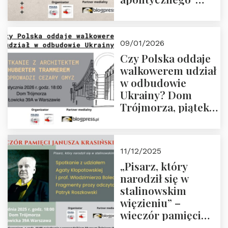
Manna. Dom
Trójmorza, piątek
23 stycznia 2026 r.,
09/01/2026
godz. 18:00.
Czy Polska oddaje
Zapraszamy!
walkowerem udział
w odbudowie
Ukrainy? Dom
Trójmorza, piątek
16 stycznia 2026 r.,
godz. 18:00.
Zapraszamy!
11/12/2025
„Pisarz, który
narodził się w
stalinowskim
więzieniu” –
wieczór pamięci
Janusza