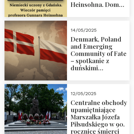
Heinsohna. Dom
Trójmorza 16 maja
2025 r. godz. 18:00.
Zapraszamy!
14/05/2025
Denmark, Poland
and Emerging
Community of Fate
– spotkanie z
duńskimi
konserwatystami
młodego pokolenia
w Domu Trójmorza
12/05/2025
Centralne obchody
upamiętniające
Marszałka Józefa
Piłsudskiego w 90.
rocznicę śmierci