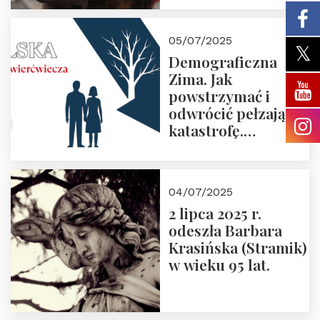
05/07/2025
Demograficzna
Zima. Jak
powstrzymać i
odwrócić pełzającą
katastrofę.
Zapraszamy na
pierwsze spotkanie
z cyklu “Polska
04/07/2025
Nowego
2 lipca 2025 r.
Ćwierćwiecza”
odeszła Barbara
Krasińska (Stramik)
w wieku 95 lat.