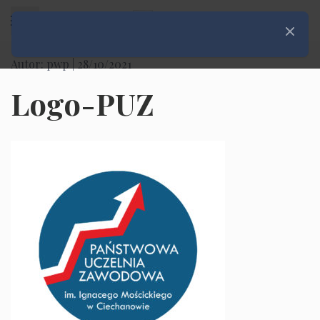
Rozwiń menu
Zamknij
Autor: pwp |
28/10/2021
Logo-PUZ