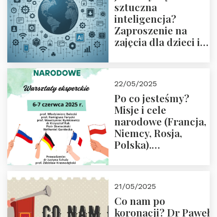
sztuczna
inteligencja?
Zaproszenie na
zajęcia dla dzieci i
rodziców
22/05/2025
Po co jesteśmy?
Misje i cele
narodowe (Francja,
Niemcy, Rosja,
Polska).
Dwudniowe
eksperckie
warsztaty.
21/05/2025
Zapraszamy do
Co nam po
zapisów.
koronacji? Dr Paweł