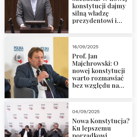
konstytucji dajmy
silną władzę
prezydentowi i
pożegnajmy
dziedzictwo
Okrągłego Stołu
16/09/2025
Prof. Jan
Majchrowski: O
nowej konstytucji
warto rozmawiać
bez względu na
rezultat
04/09/2025
Nowa Konstytucja?
Ku lepszemu
porządkowi