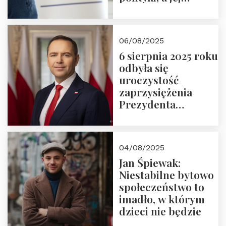
wymiar
06/08/2025
6 sierpnia 2025 roku
odbyła się
uroczystość
zaprzysiężenia
Prezydenta
Rzeczypospolitej
Polskiej Pana
Karola
04/08/2025
Nawrockiego
Jan Śpiewak:
Niestabilne bytowo
społeczeństwo to
imadło, w którym
dzieci nie będzie