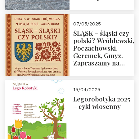
07/05/2025
ŚLĄSK – śląski czy
polski? Wróblewski,
Poczachowski,
Geremek, Gmyz.
Zapraszamy na
spotkanie 9 maja
2025 r. o godz. 18:00
do Domu
15/04/2025
Trójmorza.
Legorobotyka 2025
– cykl wiosenny