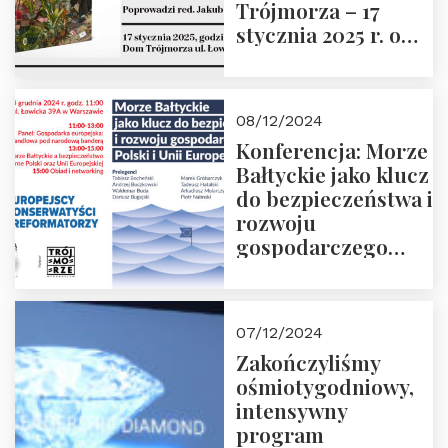
Trójmorza – 17
stycznia 2025 r. o
godz. 18:00.
Prowadzi red. Jakub
Moroz
08/12/2024
Konferencja: Morze
Bałtyckie jako klucz
do bezpieczeństwa i
rozwoju
gospodarczego
Polski i Unii
Europejskiej –
13.12.2024 r.
07/12/2024
ZAPRASZAMY
Zakończyliśmy
ośmiotygodniowy,
intensywny
program