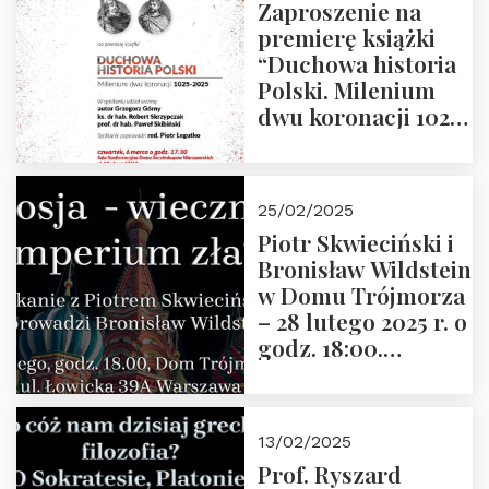
Zaproszenie na
premierę książki
“Duchowa historia
Polski. Milenium
dwu koronacji 1025-
2025” autorstwa
Grzegorza
Górnego, 6 marca
25/02/2025
2025 r. godz. 17:30,
Piotr Skwieciński i
DAW ul. Miodowa
Bronisław Wildstein
17/19
w Domu Trójmorza
– 28 lutego 2025 r. o
godz. 18:00.
Zapraszamy!
13/02/2025
Prof. Ryszard