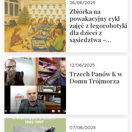
26/06/2025
Zbiórka na
powakacyjny cykl
zajęć z legorobotyki
dla dzieci z
sąsiedztwa –
wesprzyj
społeczno-
edukacyjną misję
12/06/2025
Fundacji
Trzech Panów K w
Domu Trójmorza
07/06/2025