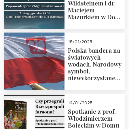
Wildsteinem i dr.
Maciejem
Mazurkiem w Domu
Trójmorza – 7
lutego 2025 r. o
godz. 18:00.
15/01/2025
Prowadzi prof.
Polska bandera na
Zbigniew
światowych
Stawrowski
wodach. Narodowy
symbol,
niewykorzystane
możliwości i
wyzwania
przyszłości
14/01/2025
Spotkanie z prof.
Włodzimierzem
Boleckim w Domu