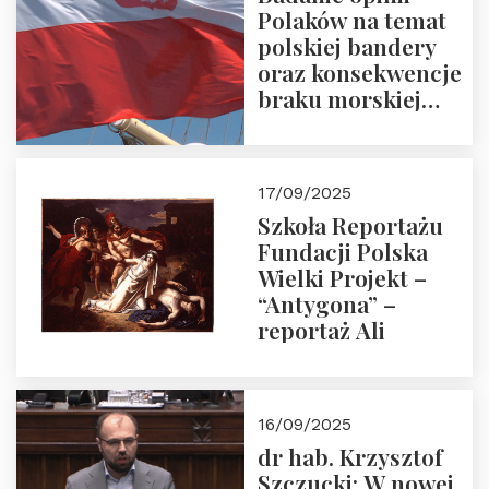
Polaków na temat
polskiej bandery
oraz konsekwencje
braku morskiej
floty handlowej pod
narodową banderą
17/09/2025
Szkoła Reportażu
Fundacji Polska
Wielki Projekt –
“Antygona” –
reportaż Ali
16/09/2025
dr hab. Krzysztof
Szczucki: W nowej