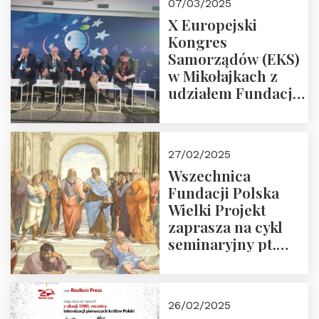
07/03/2025
X Europejski
Kongres
Samorządów (EKS)
w Mikołajkach z
udziałem Fundacji
Polska Wielki
Projekt – 2025 r.
27/02/2025
Wszechnica
Fundacji Polska
Wielki Projekt
zaprasza na cykl
seminaryjny pt.
“Zapomniane
arcydzieła filozofii
europejskiej”
26/02/2025