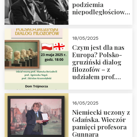
podziemia
niepodległościowego
(NOW-AK), Kawaler
Orderu Orła
Białego, działacz
18/05/2025
społeczny, członek
Czym jest dla nas
Kapituły Nagrody
Europa? Polsko-
im. Prezydenta
gruziński dialog
Lecha
filozofów – z
Kaczyńskiego.
udziałem prof.
Wielki autorytet.
Mamuki
Beriashvili’ego, prof.
Agnieszki Nogal.
16/05/2025
Dom Trójmorza 23
Niemiecki uczony z
maja 2025 r. godz.
Gdańska. Wieczór
18:00.
pamięci profesora
Gunnara