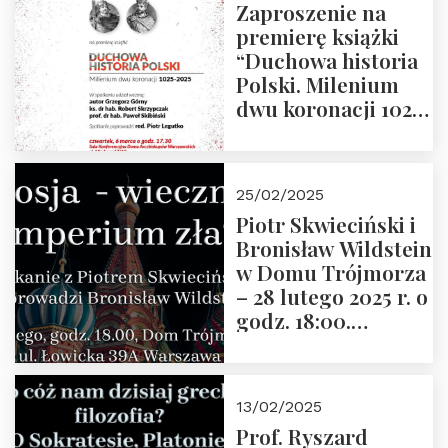
Zaproszenie na
premierę książki
“Duchowa historia
Polski. Milenium
dwu koronacji 1025-
2025” autorstwa
Grzegorza
Górnego, 6 marca
25/02/2025
2025 r. godz. 17:30,
Piotr Skwieciński i
DAW ul. Miodowa
Bronisław Wildstein
17/19
w Domu Trójmorza
– 28 lutego 2025 r. o
godz. 18:00.
Zapraszamy!
13/02/2025
Prof. Ryszard