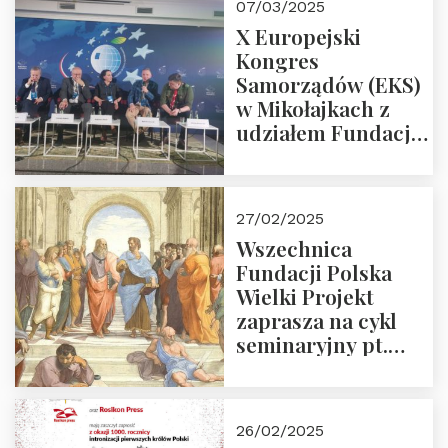
07/03/2025
X Europejski
Kongres
Samorządów (EKS)
w Mikołajkach z
udziałem Fundacji
Polska Wielki
Projekt – 2025 r.
27/02/2025
Wszechnica
Fundacji Polska
Wielki Projekt
zaprasza na cykl
seminaryjny pt.
“Zapomniane
arcydzieła filozofii
europejskiej”
26/02/2025