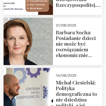
Rzeczypospolitej.
Zapraszamy na
drugie spotkanie z
cyklu “Polska
21/08/2025
Nowego
Barbara Socha:
Ćwierćwiecza”
Posiadanie dzieci
nie może być
rozwiązaniem
ekonomicznie
nieracjonalnym
14/08/2025
Michał Ciesielski:
Polityka
demograficzna to
nie dziedzina
polityki, a jej