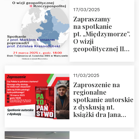
kwietnia 2025 r. –
17/03/2025
“Rosja-Niemcy…”
Zapraszamy
na spotkanie
pt. „Międzymorze”.
O wizji
geopolitycznej II
Rzeczypospolitej –
21.03.2025 r. o godz.
18:00 – prof. Kornat
11/03/2025
i prof.
Zaproszenie na
Krasnodębski
regionalne
spotkanie autorskie
z dyskusją nt.
książki dra Jana
Śpiewaka
“Patopaństwo”