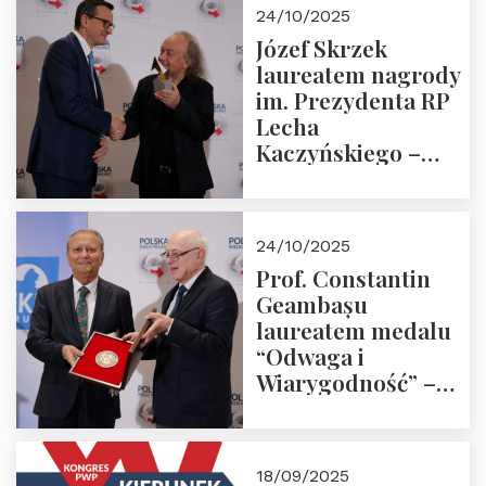
Zapraszamy!
24/10/2025
Józef Skrzek
laureatem nagrody
im. Prezydenta RP
Lecha
Kaczyńskiego –
Laudacja
24/10/2025
Prof. Constantin
Geambașu
laureatem medalu
“Odwaga i
Wiarygodność” –
Laudacja
18/09/2025