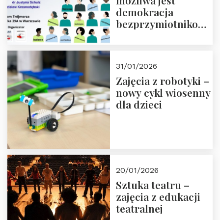
możliwa jest
demokracja
bezprzymiotnikowa?
13-14 marca 2026 r.
w Domu Trójmorza.
Zapisz się!
31/01/2026
Zajęcia z robotyki –
nowy cykl wiosenny
dla dzieci
20/01/2026
Sztuka teatru –
zajęcia z edukacji
teatralnej