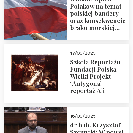
Polaków na temat
polskiej bandery
oraz konsekwencje
braku morskiej
floty handlowej pod
narodową banderą
17/09/2025
Szkoła Reportażu
Fundacji Polska
Wielki Projekt –
“Antygona” –
reportaż Ali
16/09/2025
dr hab. Krzysztof
Szczucki: W nowej