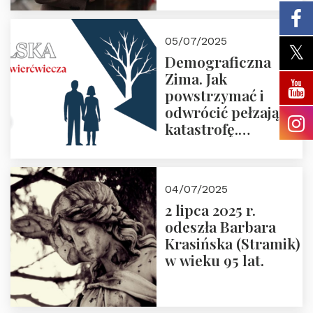
05/07/2025
Demograficzna
Zima. Jak
powstrzymać i
odwrócić pełzającą
katastrofę.
Zapraszamy na
pierwsze spotkanie
z cyklu “Polska
04/07/2025
Nowego
2 lipca 2025 r.
Ćwierćwiecza”
odeszła Barbara
Krasińska (Stramik)
w wieku 95 lat.