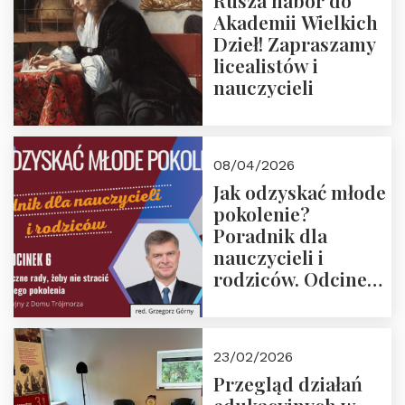
Rusza nabór do
Akademii Wielkich
Dzieł! Zapraszamy
licealistów i
nauczycieli
08/04/2026
Jak odzyskać młode
pokolenie?
Poradnik dla
nauczycieli i
rodziców. Odcinek
6. Tranzycja
płciowa jako rytuał
przejścia.
23/02/2026
Rozmawiają red.
Przegląd działań
Grzegorz Górny i