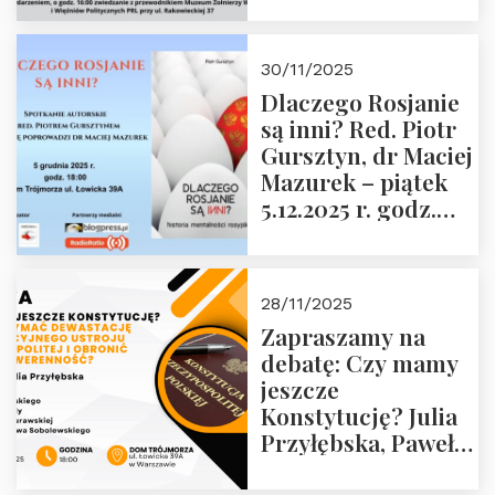
Janusza
Krasińskiego o
godz. 18:00 oraz
30/11/2025
zwiedzanie
Dlaczego Rosjanie
Muzeum Żołnierzy
są inni? Red. Piotr
Wyklętych i
Gursztyn, dr Maciej
Więźniów
Mazurek – piątek
Politycznych PRL o
5.12.2025 r. godz.
godz. 16:00 – 19
18:00 Dom
grudnia 2025 r.
Trójmorza.
28/11/2025
Zapraszamy na
debatę: Czy mamy
jeszcze
Konstytucję? Julia
Przyłębska, Paweł
Jabłoński, Oskar