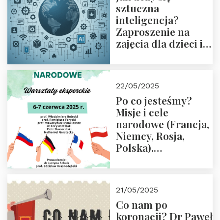
sztuczna
inteligencja?
Zaproszenie na
zajęcia dla dzieci i
rodziców
22/05/2025
Po co jesteśmy?
Misje i cele
narodowe (Francja,
Niemcy, Rosja,
Polska).
Dwudniowe
eksperckie
warsztaty.
21/05/2025
Zapraszamy do
Co nam po
zapisów.
koronacji? Dr Paweł