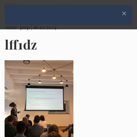
Rozwiń menu
Zamknij
Autor: pwp |
18/10/2024
lff1dz