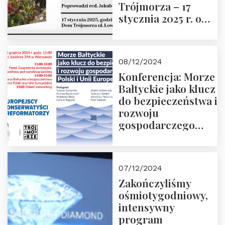
Trójmorza – 17
stycznia 2025 r. o
godz. 18:00.
Prowadzi red. Jakub
Moroz
08/12/2024
Konferencja: Morze
Bałtyckie jako klucz
do bezpieczeństwa i
rozwoju
gospodarczego
Polski i Unii
Europejskiej –
13.12.2024 r.
07/12/2024
ZAPRASZAMY
Zakończyliśmy
ośmiotygodniowy,
intensywny
program