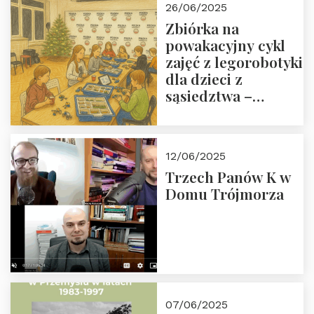
26/06/2025
Zbiórka na
powakacyjny cykl
zajęć z legorobotyki
dla dzieci z
sąsiedztwa –
wesprzyj
społeczno-
edukacyjną misję
12/06/2025
Fundacji
Trzech Panów K w
Domu Trójmorza
07/06/2025