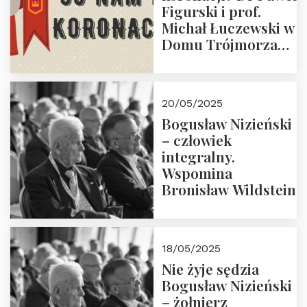
Figurski i prof.
Michał Łuczewski w
Domu Trójmorza
30.05.2025 r. godz.
18:00. Zapraszamy!
20/05/2025
Bogusław Nizieński
– człowiek
integralny.
Wspomina
Bronisław Wildstein
18/05/2025
Nie żyje sędzia
Bogusław Nizieński
– żołnierz