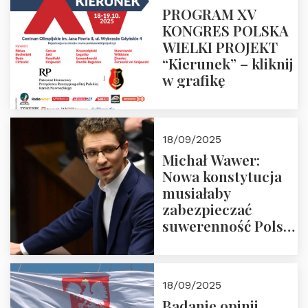
PROGRAM XV
KONGRES POLSKA
WIELKI PROJEKT
“Kierunek” – kliknij
w grafikę
18/09/2025
Michał Wawer:
Nowa konstytucja
musiałaby
zabezpieczać
suwerenność Polski
i stanowić wyraz
jedności narodowej
18/09/2025
Badanie opinii