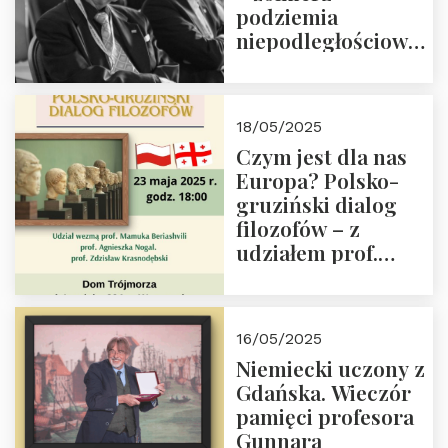
podziemia
niepodległościowego
(NOW-AK), Kawaler
Orderu Orła
Białego, działacz
18/05/2025
społeczny, członek
Czym jest dla nas
Kapituły Nagrody
Europa? Polsko-
im. Prezydenta
gruziński dialog
Lecha
filozofów – z
Kaczyńskiego.
udziałem prof.
Wielki autorytet.
Mamuki
Beriashvili’ego, prof.
Agnieszki Nogal.
16/05/2025
Dom Trójmorza 23
Niemiecki uczony z
maja 2025 r. godz.
Gdańska. Wieczór
18:00.
pamięci profesora
Gunnara