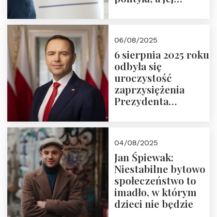
wymiar
06/08/2025
6 sierpnia 2025 roku
odbyła się
uroczystość
zaprzysiężenia
Prezydenta
Rzeczypospolitej
Polskiej Pana
Karola
04/08/2025
Nawrockiego
Jan Śpiewak:
Niestabilne bytowo
społeczeństwo to
imadło, w którym
dzieci nie będzie