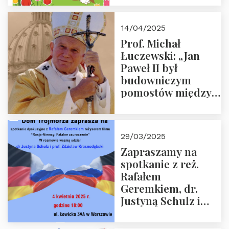
14/04/2025
Prof. Michał
Łuczewski: „Jan
Paweł II był
budowniczym
pomostów między
sprzecznościami”
29/03/2025
Zapraszamy na
spotkanie z reż.
Rafałem
Geremkiem, dr.
Justyną Schulz i
prof. Zdzisławem
Krasnodębskim – 4