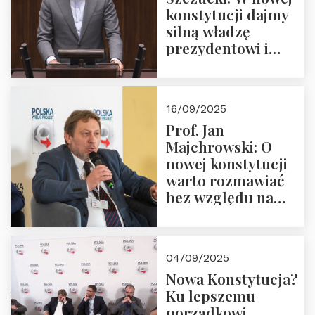
konstytucji dajmy
silną władzę
prezydentowi i
pożegnajmy
dziedzictwo
Okrągłego Stołu
16/09/2025
Prof. Jan
Majchrowski: O
nowej konstytucji
warto rozmawiać
bez względu na
rezultat
04/09/2025
Nowa Konstytucja?
Ku lepszemu
porządkowi