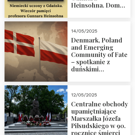
Heinsohna. Dom
Trójmorza 16 maja
2025 r. godz. 18:00.
Zapraszamy!
14/05/2025
Denmark, Poland
and Emerging
Community of Fate
– spotkanie z
duńskimi
konserwatystami
młodego pokolenia
w Domu Trójmorza
12/05/2025
Centralne obchody
upamiętniające
Marszałka Józefa
Piłsudskiego w 90.
rocznicę śmierci