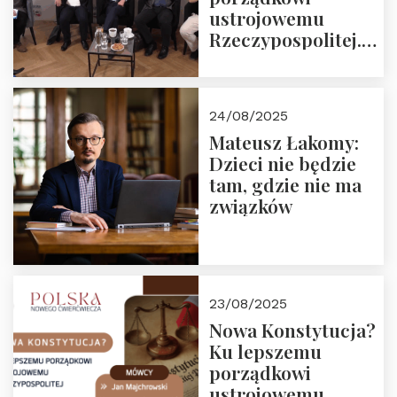
ustrojowemu
Rzeczypospolitej.
Zapraszamy do
obejrzenia nagrania
24/08/2025
Mateusz Łakomy:
Dzieci nie będzie
tam, gdzie nie ma
związków
23/08/2025
Nowa Konstytucja?
Ku lepszemu
porządkowi
ustrojowemu