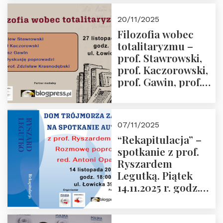
Kida, Magdalena
Murawska,
20/11/2025
Przemysław
Filozofia wobec
Sobolewski – 4
totalitaryzmu –
grudnia 2025 r.
prof. Stawrowski,
godz. 18:00.
prof. Kaczorowski,
prof. Gawin, prof.
Krasnodębski –
czwartek 27.11.2025
r. godz. 18:00
07/11/2025
“Rekapitulacja” –
spotkanie z prof.
Ryszardem
Legutką. Piątek
14.11.2025 r. godz.
18:00 w Domu
Trójmorza.