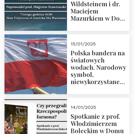
Wildsteinem i dr.
Maciejem
Mazurkiem w Domu
Trójmorza – 7
lutego 2025 r. o
godz. 18:00.
15/01/2025
Prowadzi prof.
Polska bandera na
Zbigniew
światowych
Stawrowski
wodach. Narodowy
symbol,
niewykorzystane
możliwości i
wyzwania
przyszłości
14/01/2025
Spotkanie z prof.
Włodzimierzem
Boleckim w Domu