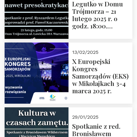
Legutko w Domu
Trójmorza – 21
lutego 2025 r. o
godz. 18:00.
Spotkanie prowadzi
prof. Paweł
Kaczorowski.
13/02/2025
Zapraszamy
X Europejski
Kongres
Samorządów (EKS)
w Mikołajkach 3-4
marca 2025 r.
29/01/2025
Spotkanie z red.
Bronisławem