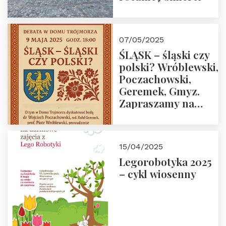
07/05/2025
ŚLĄSK – śląski czy
polski? Wróblewski,
Poczachowski,
Geremek, Gmyz.
Zapraszamy na
spotkanie 9 maja
2025 r. o godz. 18:00
do Domu
15/04/2025
Trójmorza.
Legorobotyka 2025
– cykl wiosenny