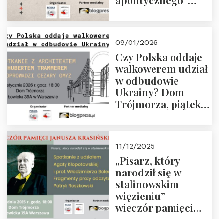
apolitycznego”
Manna. Dom
Trójmorza, piątek
23 stycznia 2026 r.,
09/01/2026
godz. 18:00.
Czy Polska oddaje
Zapraszamy!
walkowerem udział
w odbudowie
Ukrainy? Dom
Trójmorza, piątek
16 stycznia 2026 r.,
godz. 18:00.
Zapraszamy!
11/12/2025
„Pisarz, który
narodził się w
stalinowskim
więzieniu” –
wieczór pamięci