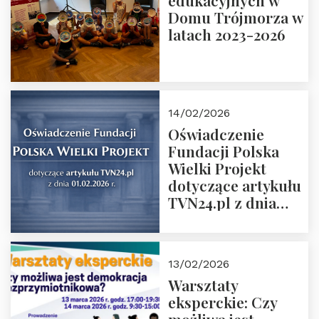
edukacyjnych w
prof. Michał
Domu Trójmorza w
Łuczewski
latach 2023-2026
14/02/2026
Oświadczenie
Fundacji Polska
Wielki Projekt
dotyczące artykułu
TVN24.pl z dnia
01.02.2026 r.
13/02/2026
Warsztaty
eksperckie: Czy