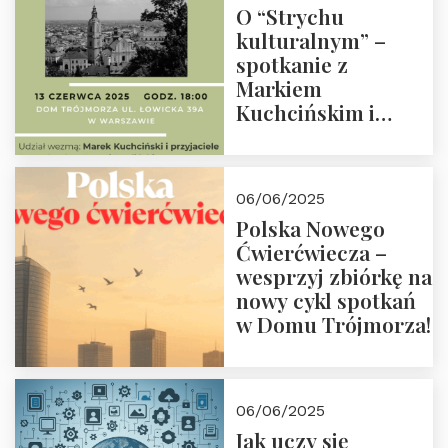
O “Strychu
kulturalnym” –
spotkanie z
Markiem
Kuchcińskim i
przyjaciółmi.
Zapraszamy 13
czerwca 2025 r. o
06/06/2025
18:00
Polska Nowego
Ćwierćwiecza –
wesprzyj zbiórkę na
nowy cykl spotkań
w Domu Trójmorza!
06/06/2025
Jak uczy się