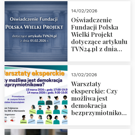
14/02/2026
Oświadczenie
Fundacji Polska
Wielki Projekt
dotyczące artykułu
TVN24.pl z dnia
01.02.2026 r.
13/02/2026
Warsztaty
eksperckie: Czy
możliwa jest
demokracja
bezprzymiotnikowa?
13-14 marca 2026 r.
w Domu Trójmorza.
Zapisz się!