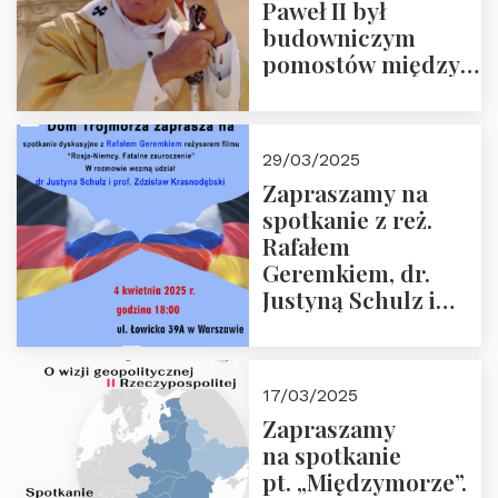
Paweł II był
budowniczym
pomostów między
sprzecznościami”
29/03/2025
Zapraszamy na
spotkanie z reż.
Rafałem
Geremkiem, dr.
Justyną Schulz i
prof. Zdzisławem
Krasnodębskim – 4
kwietnia 2025 r. –
17/03/2025
“Rosja-Niemcy…”
Zapraszamy
na spotkanie
pt. „Międzymorze”.