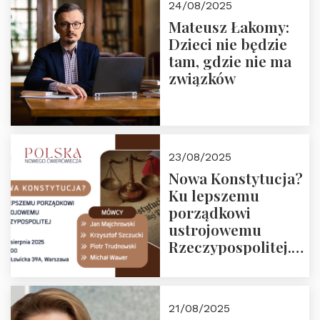
24/08/2025
Mateusz Łakomy:
Dzieci nie będzie
tam, gdzie nie ma
związków
23/08/2025
Nowa Konstytucja?
Ku lepszemu
porządkowi
ustrojowemu
Rzeczypospolitej.
Zapraszamy na
drugie spotkanie z
cyklu “Polska
21/08/2025
Nowego