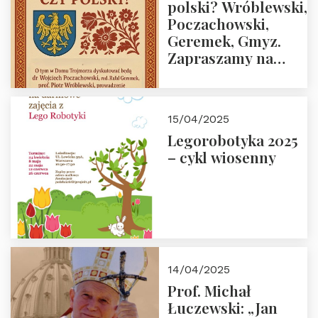
polski? Wróblewski,
Poczachowski,
Geremek, Gmyz.
Zapraszamy na
spotkanie 9 maja
2025 r. o godz. 18:00
do Domu
15/04/2025
Trójmorza.
Legorobotyka 2025
– cykl wiosenny
14/04/2025
Prof. Michał
Łuczewski: „Jan