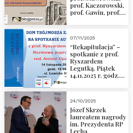
prof. Kaczorowski,
prof. Gawin, prof.
Krasnodębski –
czwartek 27.11.2025
r. godz. 18:00
07/11/2025
“Rekapitulacja” –
spotkanie z prof.
Ryszardem
Legutką. Piątek
14.11.2025 r. godz.
18:00 w Domu
Trójmorza.
Zapraszamy!
24/10/2025
Józef Skrzek
laureatem nagrody
im. Prezydenta RP
Lecha