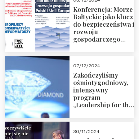
Konferencja: Morze
Bałtyckie jako klucz
do bezpieczeństwa i
rozwoju
gospodarczego
Polski i Unii
Europejskiej –
13.12.2024 r.
07/12/2024
ZAPRASZAMY
Zakończyliśmy
ośmiotygodniowy,
intensywny
program
„Leadership for the
Future” 18.10.2024 r.
– 07.12.2024 r.
30/11/2024