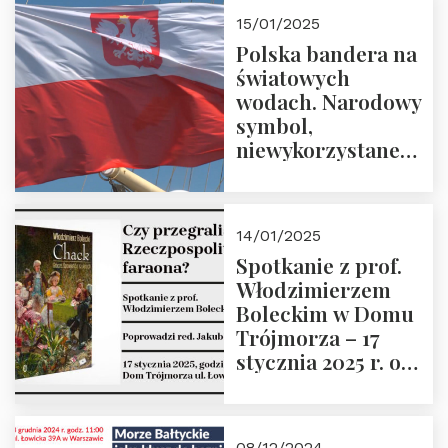
godz. 18:00.
15/01/2025
Prowadzi prof.
Polska bandera na
Zbigniew
światowych
Stawrowski
wodach. Narodowy
symbol,
niewykorzystane
możliwości i
wyzwania
przyszłości
14/01/2025
Spotkanie z prof.
Włodzimierzem
Boleckim w Domu
Trójmorza – 17
stycznia 2025 r. o
godz. 18:00.
Prowadzi red. Jakub
Moroz
08/12/2024