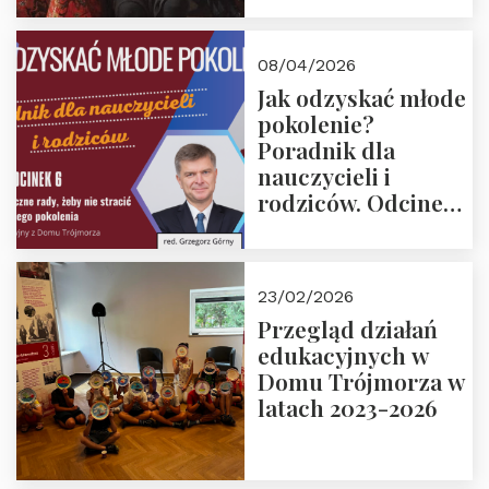
08/04/2026
Jak odzyskać młode
pokolenie?
Poradnik dla
nauczycieli i
rodziców. Odcinek
6. Tranzycja
płciowa jako rytuał
przejścia.
23/02/2026
Rozmawiają red.
Przegląd działań
Grzegorz Górny i
edukacyjnych w
prof. Michał
Domu Trójmorza w
Łuczewski
latach 2023-2026