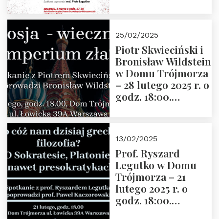
2025” autorstwa
Grzegorza
Górnego, 6 marca
25/02/2025
2025 r. godz. 17:30,
Piotr Skwieciński i
DAW ul. Miodowa
Bronisław Wildstein
17/19
w Domu Trójmorza
– 28 lutego 2025 r. o
godz. 18:00.
Zapraszamy!
13/02/2025
Prof. Ryszard
Legutko w Domu
Trójmorza – 21
lutego 2025 r. o
godz. 18:00.
Spotkanie prowadzi