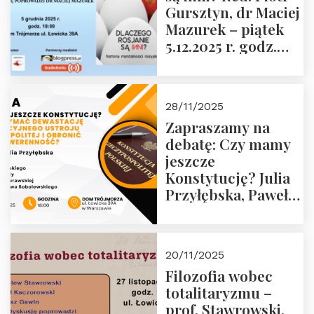
Gursztyn, dr Maciej
Więźniów
Mazurek – piątek
Politycznych PRL o
5.12.2025 r. godz.
godz. 16:00 – 19
18:00 Dom
grudnia 2025 r.
Trójmorza.
28/11/2025
Zapraszamy na
debatę: Czy mamy
jeszcze
Konstytucję? Julia
Przyłębska, Paweł
Jabłoński, Oskar
Kida, Magdalena
Murawska,
20/11/2025
Przemysław
Filozofia wobec
Sobolewski – 4
totalitaryzmu –
grudnia 2025 r.
prof. Stawrowski,
godz. 18:00.