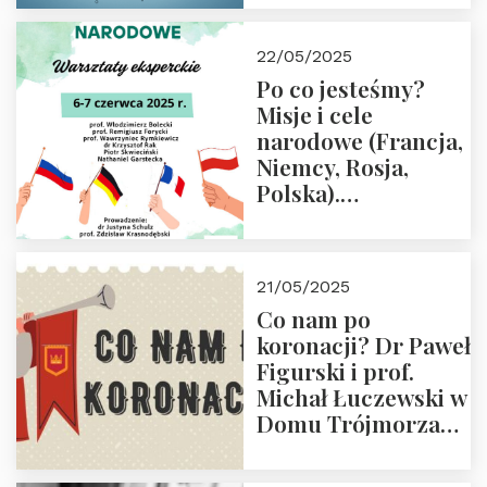
22/05/2025
Po co jesteśmy?
Misje i cele
narodowe (Francja,
Niemcy, Rosja,
Polska).
Dwudniowe
eksperckie
warsztaty.
21/05/2025
Zapraszamy do
Co nam po
zapisów.
koronacji? Dr Paweł
Figurski i prof.
Michał Łuczewski w
Domu Trójmorza
30.05.2025 r. godz.
18:00. Zapraszamy!