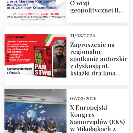
O wizji
geopolitycznej II
Rzeczypospolitej –
21.03.2025 r. o godz.
18:00 – prof. Kornat
11/03/2025
i prof.
Zaproszenie na
Krasnodębski
regionalne
spotkanie autorskie
z dyskusją nt.
książki dra Jana
Śpiewaka
“Patopaństwo”
07/03/2025
X Europejski
Kongres
Samorządów (EKS)
w Mikołajkach z