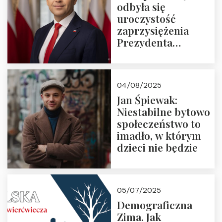
odbyła się
uroczystość
zaprzysiężenia
Prezydenta
Rzeczypospolitej
Polskiej Pana
Karola
04/08/2025
Nawrockiego
Jan Śpiewak:
Niestabilne bytowo
społeczeństwo to
imadło, w którym
dzieci nie będzie
05/07/2025
Demograficzna
Zima. Jak