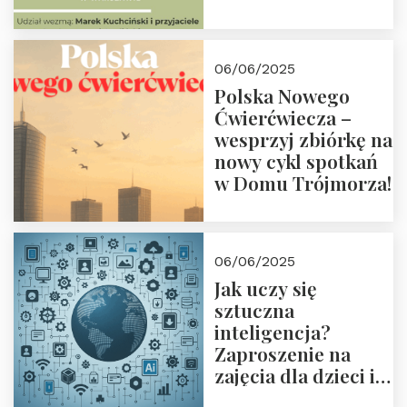
przyjaciółmi.
Zapraszamy 13
czerwca 2025 r. o
06/06/2025
18:00
Polska Nowego
Ćwierćwiecza –
wesprzyj zbiórkę na
nowy cykl spotkań
w Domu Trójmorza!
06/06/2025
Jak uczy się
sztuczna
inteligencja?
Zaproszenie na
zajęcia dla dzieci i
rodziców