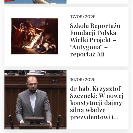
narodową banderą
17/09/2025
Szkoła Reportażu
Fundacji Polska
Wielki Projekt –
“Antygona” –
reportaż Ali
16/09/2025
dr hab. Krzysztof
Szczucki: W nowej
konstytucji dajmy
silną władzę
prezydentowi i
pożegnajmy
dziedzictwo