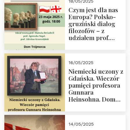
18/05/2025
społeczny, członek
Czym jest dla nas
Kapituły Nagrody
Europa? Polsko-
im. Prezydenta
gruziński dialog
Lecha
filozofów – z
Kaczyńskiego.
udziałem prof.
Wielki autorytet.
Mamuki
Beriashvili’ego, prof.
Agnieszki Nogal.
16/05/2025
Dom Trójmorza 23
Niemiecki uczony z
maja 2025 r. godz.
Gdańska. Wieczór
18:00.
pamięci profesora
Gunnara
Heinsohna. Dom
Trójmorza 16 maja
2025 r. godz. 18:00.
Zapraszamy!
14/05/2025