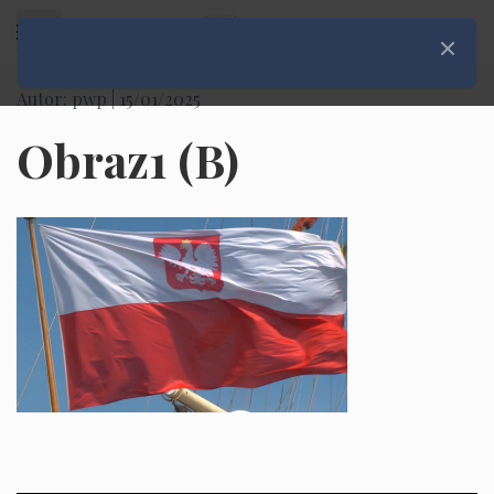
Rozwiń menu
Zamknij
Autor: pwp |
15/01/2025
Obraz1 (B)