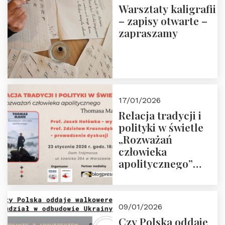
Warsztaty kaligrafii
– zapisy otwarte –
zapraszamy
17/01/2026
Relacja tradycji i
polityki w świetle
„Rozważań
człowieka
apolitycznego”
Manna. Dom
Trójmorza, piątek
23 stycznia 2026 r.,
09/01/2026
godz. 18:00.
Czy Polska oddaje
Zapraszamy!