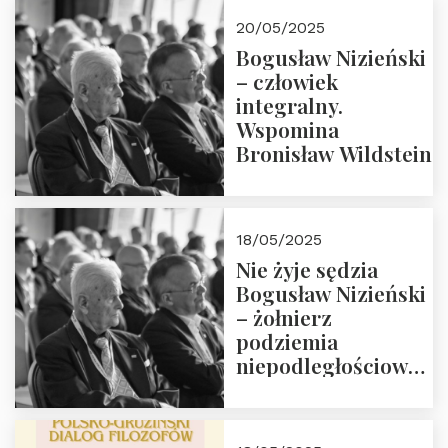
20/05/2025
Bogusław Nizieński
– człowiek
integralny.
Wspomina
Bronisław Wildstein
18/05/2025
Nie żyje sędzia
Bogusław Nizieński
– żołnierz
podziemia
niepodległościowego
(NOW-AK), Kawaler
Orderu Orła
Białego, działacz