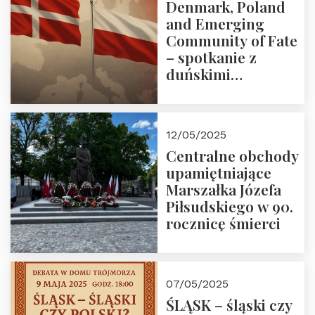
Denmark, Poland
and Emerging
Community of Fate
– spotkanie z
duńskimi
konserwatystami
młodego pokolenia
w Domu Trójmorza
12/05/2025
Centralne obchody
upamiętniające
Marszałka Józefa
Piłsudskiego w 90.
rocznicę śmierci
07/05/2025
ŚLĄSK – śląski czy