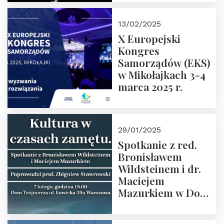
prof. Paweł
Kaczorowski.
13/02/2025
Zapraszamy
X Europejski
Kongres
Samorządów (EKS)
w Mikołajkach 3-4
marca 2025 r.
29/01/2025
Spotkanie z red.
Bronisławem
Wildsteinem i dr.
Maciejem
Mazurkiem w Domu
Trójmorza – 7
lutego 2025 r. o