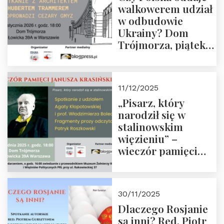
walkowerem udział
w odbudowie
Ukrainy? Dom
Trójmorza, piątek
16 stycznia 2026 r.,
godz. 18:00.
Zapraszamy!
11/12/2025
„Pisarz, który
narodził się w
stalinowskim
więzieniu” –
wieczór pamięci
Janusza
Krasińskiego o
godz. 18:00 oraz
30/11/2025
zwiedzanie
Dlaczego Rosjanie
Muzeum Żołnierzy
są inni? Red. Piotr
Wyklętych i