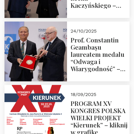
Kaczyńskiego –
Laudacja
24/10/2025
Prof. Constantin
Geambașu
laureatem medalu
“Odwaga i
Wiarygodność” –
Laudacja
18/09/2025
PROGRAM XV
KONGRES POLSKA
WIELKI PROJEKT
“Kierunek” – kliknij
w grafikę