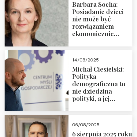
Barbara Socha:
Ćwierćwiecza”
Posiadanie dzieci
nie może być
rozwiązaniem
ekonomicznie
nieracjonalnym
14/08/2025
Michał Ciesielski:
Polityka
demograficzna to
nie dziedzina
polityki, a jej
wymiar
06/08/2025
6 sierpnia 2025 roku