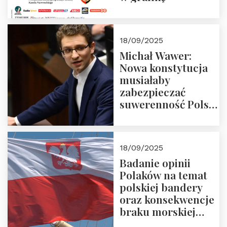
18/09/2025
Michał Wawer:
Nowa konstytucja
musiałaby
zabezpieczać
suwerenność Polski
i stanowić wyraz
jedności narodowej
18/09/2025
Badanie opinii
Polaków na temat
polskiej bandery
oraz konsekwencje
braku morskiej
floty handlowej pod