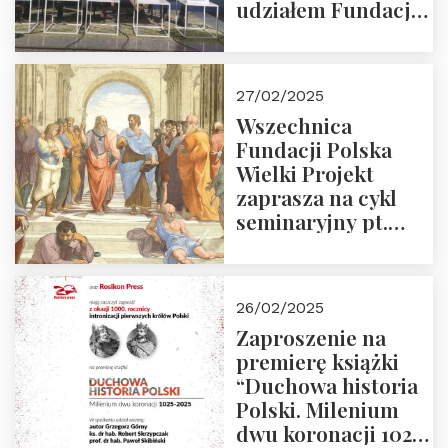
udziałem Fundacji
Polska Wielki
Projekt – 2025 r.
27/02/2025
Wszechnica
Fundacji Polska
Wielki Projekt
zaprasza na cykl
seminaryjny pt.
“Zapomniane
arcydzieła filozofii
europejskiej”
26/02/2025
Zaproszenie na
premierę książki
“Duchowa historia
Polski. Milenium
dwu koronacji 1025-