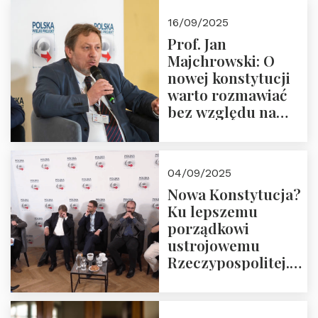
Okrągłego Stołu
16/09/2025
Prof. Jan
Majchrowski: O
nowej konstytucji
warto rozmawiać
bez względu na
rezultat
04/09/2025
Nowa Konstytucja?
Ku lepszemu
porządkowi
ustrojowemu
Rzeczypospolitej.
Zapraszamy do
obejrzenia nagrania