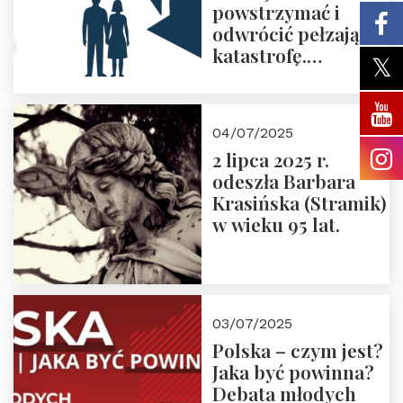
powstrzymać i
odwrócić pełzającą
katastrofę.
Zapraszamy na
pierwsze spotkanie
z cyklu “Polska
04/07/2025
Nowego
2 lipca 2025 r.
Ćwierćwiecza”
odeszła Barbara
Krasińska (Stramik)
w wieku 95 lat.
03/07/2025
Polska – czym jest?
Jaka być powinna?
Debata młodych