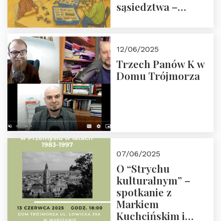
sąsiedztwa –
wesprzyj
społeczno-
edukacyjną misję
12/06/2025
Fundacji
Trzech Panów K w
Domu Trójmorza
07/06/2025
O “Strychu
kulturalnym” –
spotkanie z
Markiem
Kuchcińskim i