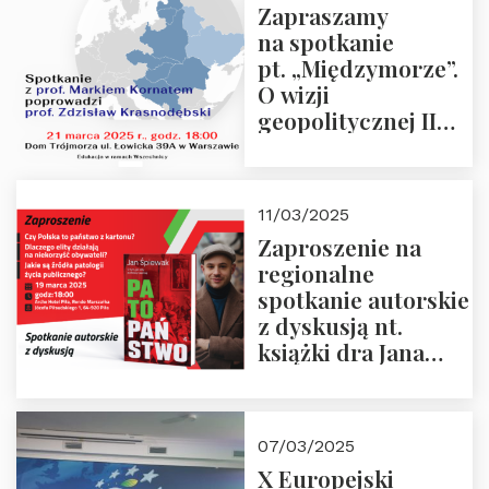
Zapraszamy
na spotkanie
pt. „Międzymorze”.
O wizji
geopolitycznej II
Rzeczypospolitej –
21.03.2025 r. o godz.
18:00 – prof. Kornat
11/03/2025
i prof.
Zaproszenie na
Krasnodębski
regionalne
spotkanie autorskie
z dyskusją nt.
książki dra Jana
Śpiewaka
“Patopaństwo”
07/03/2025
X Europejski