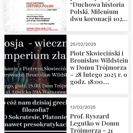
“Duchowa historia
Polski. Milenium
dwu koronacji 1025-
2025” autorstwa
Grzegorza
Górnego, 6 marca
25/02/2025
2025 r. godz. 17:30,
Piotr Skwieciński i
DAW ul. Miodowa
Bronisław Wildstein
17/19
w Domu Trójmorza
– 28 lutego 2025 r. o
godz. 18:00.
Zapraszamy!
13/02/2025
Prof. Ryszard
Legutko w Domu
Trójmorza – 21