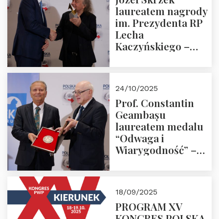
laureatem nagrody
im. Prezydenta RP
Lecha
Kaczyńskiego –
Laudacja
24/10/2025
Prof. Constantin
Geambașu
laureatem medalu
“Odwaga i
Wiarygodność” –
Laudacja
18/09/2025
PROGRAM XV
KONGRES POLSKA