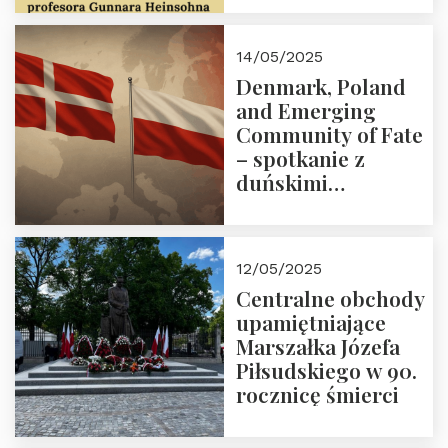
2025 r. godz. 18:00.
Zapraszamy!
14/05/2025
Denmark, Poland
and Emerging
Community of Fate
– spotkanie z
duńskimi
konserwatystami
młodego pokolenia
w Domu Trójmorza
12/05/2025
Centralne obchody
upamiętniające
Marszałka Józefa
Piłsudskiego w 90.
rocznicę śmierci