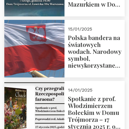
Mazurkiem w Domu
Trójmorza – 7
lutego 2025 r. o
godz. 18:00.
15/01/2025
Prowadzi prof.
Polska bandera na
Zbigniew
światowych
Stawrowski
wodach. Narodowy
symbol,
niewykorzystane
możliwości i
wyzwania
przyszłości
14/01/2025
Spotkanie z prof.
Włodzimierzem
Boleckim w Domu
Trójmorza – 17
stycznia 2025 r. o