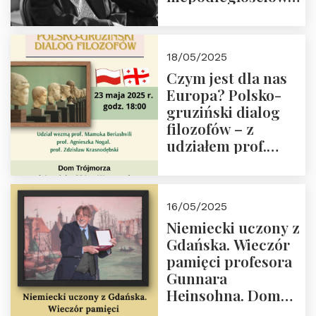
(NOW-AK), Kawaler
Orderu Orła
Białego, działacz
18/05/2025
społeczny, członek
Czym jest dla nas
Kapituły Nagrody
Europa? Polsko-
im. Prezydenta
gruziński dialog
Lecha
filozofów – z
Kaczyńskiego.
udziałem prof.
Wielki autorytet.
Mamuki
Beriashvili’ego, prof.
Agnieszki Nogal.
16/05/2025
Dom Trójmorza 23
Niemiecki uczony z
maja 2025 r. godz.
Gdańska. Wieczór
18:00.
pamięci profesora
Gunnara
Heinsohna. Dom
Trójmorza 16 maja