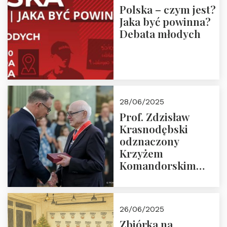
Polska – czym jest?
Jaka być powinna?
Debata młodych
28/06/2025
Prof. Zdzisław
Krasnodębski
odznaczony
Krzyżem
Komandorskim
Orderu Odrodzenia
Polski
26/06/2025
Zbiórka na