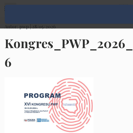
Rozwiń menu
Autor: pwp |
28/05/2026
Kongres_PWP_2026
6