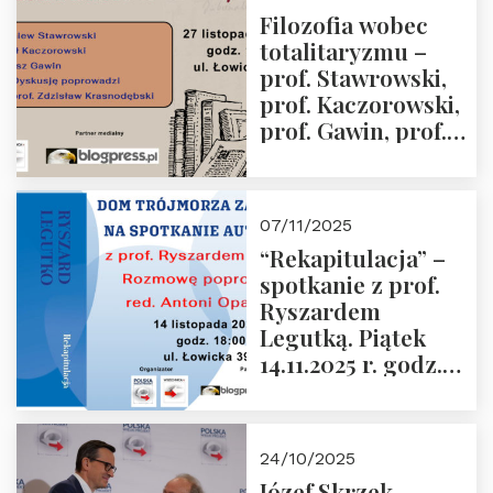
Przemysław
Filozofia wobec
Sobolewski – 4
totalitaryzmu –
grudnia 2025 r.
prof. Stawrowski,
godz. 18:00.
prof. Kaczorowski,
prof. Gawin, prof.
Krasnodębski –
czwartek 27.11.2025
r. godz. 18:00
07/11/2025
“Rekapitulacja” –
spotkanie z prof.
Ryszardem
Legutką. Piątek
14.11.2025 r. godz.
18:00 w Domu
Trójmorza.
Zapraszamy!
24/10/2025
Józef Skrzek