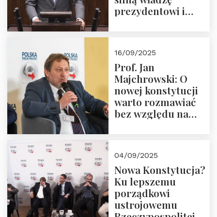
prezydentowi i
pożegnajmy
dziedzictwo
Okrągłego Stołu
16/09/2025
Prof. Jan
Majchrowski: O
nowej konstytucji
warto rozmawiać
bez względu na
rezultat
04/09/2025
Nowa Konstytucja?
Ku lepszemu
porządkowi
ustrojowemu
Rzeczypospolitej.