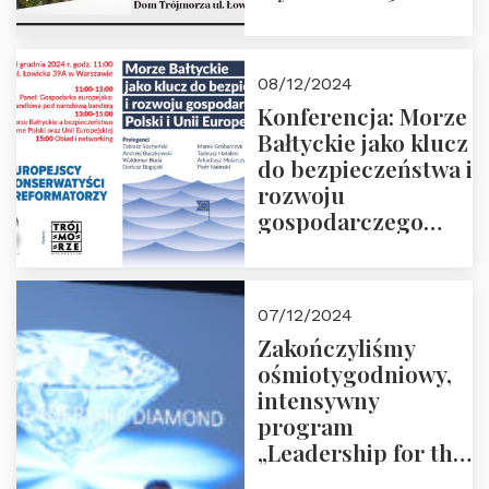
godz. 18:00.
Prowadzi red. Jakub
Moroz
08/12/2024
Konferencja: Morze
Bałtyckie jako klucz
do bezpieczeństwa i
rozwoju
gospodarczego
Polski i Unii
Europejskiej –
13.12.2024 r.
07/12/2024
ZAPRASZAMY
Zakończyliśmy
ośmiotygodniowy,
intensywny
program
„Leadership for the
Future” 18.10.2024 r.