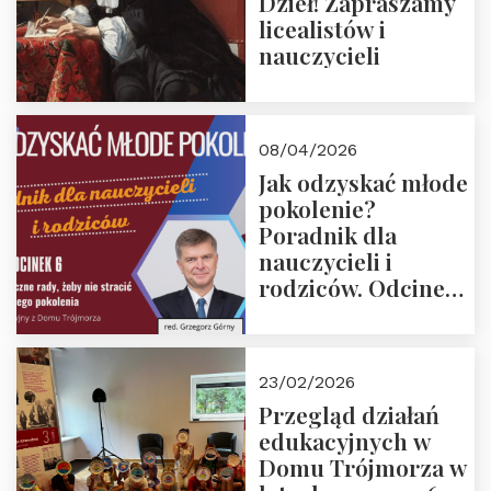
Dzieł! Zapraszamy
licealistów i
nauczycieli
08/04/2026
Jak odzyskać młode
pokolenie?
Poradnik dla
nauczycieli i
rodziców. Odcinek
6. Tranzycja
płciowa jako rytuał
przejścia.
23/02/2026
Rozmawiają red.
Przegląd działań
Grzegorz Górny i
edukacyjnych w
prof. Michał
Domu Trójmorza w
Łuczewski