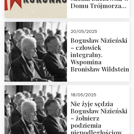
Domu Trójmorza
30.05.2025 r. godz.
18:00. Zapraszamy!
20/05/2025
Bogusław Nizieński
– człowiek
integralny.
Wspomina
Bronisław Wildstein
18/05/2025
Nie żyje sędzia
Bogusław Nizieński
– żołnierz
podziemia
niepodległościowego