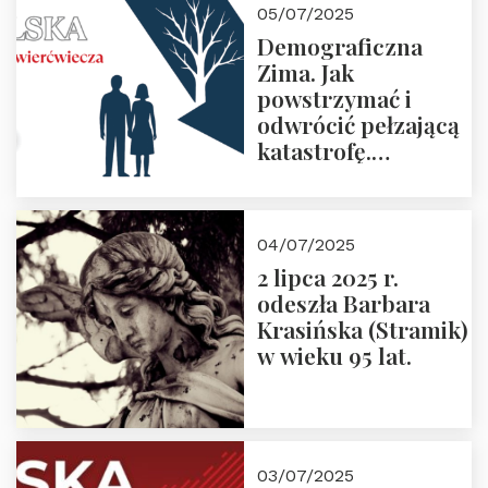
05/07/2025
Demograficzna
Zima. Jak
powstrzymać i
odwrócić pełzającą
katastrofę.
Zapraszamy na
pierwsze spotkanie
z cyklu “Polska
04/07/2025
Nowego
2 lipca 2025 r.
Ćwierćwiecza”
odeszła Barbara
Krasińska (Stramik)
w wieku 95 lat.
03/07/2025