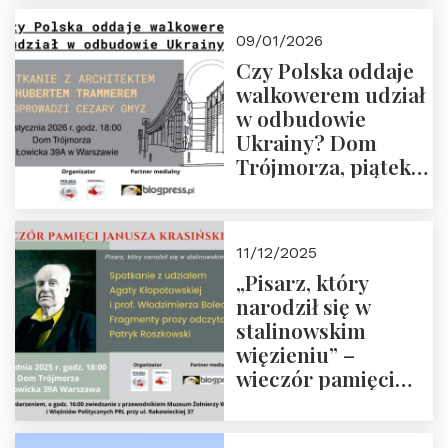
Trójmorza, piątek
23 stycznia 2026 r.,
09/01/2026
godz. 18:00.
Czy Polska oddaje
Zapraszamy!
walkowerem udział
w odbudowie
Ukrainy? Dom
Trójmorza, piątek
16 stycznia 2026 r.,
godz. 18:00.
Zapraszamy!
11/12/2025
„Pisarz, który
narodził się w
stalinowskim
więzieniu” –
wieczór pamięci
Janusza
Krasińskiego o