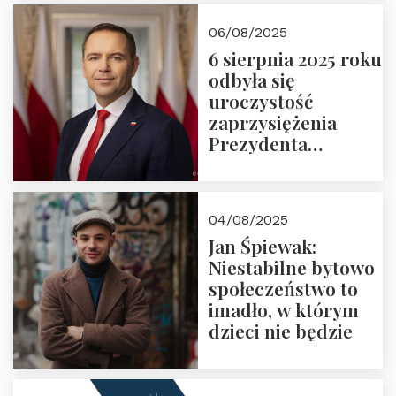
06/08/2025
6 sierpnia 2025 roku
odbyła się
uroczystość
zaprzysiężenia
Prezydenta
Rzeczypospolitej
Polskiej Pana
Karola
04/08/2025
Nawrockiego
Jan Śpiewak:
Niestabilne bytowo
społeczeństwo to
imadło, w którym
dzieci nie będzie