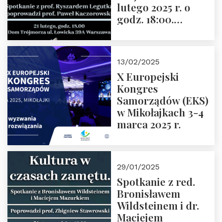
lutego 2025 r. o
godz. 18:00.
Spotkanie prowadzi
prof. Paweł
Kaczorowski.
13/02/2025
Zapraszamy
X Europejski
Kongres
Samorządów (EKS)
w Mikołajkach 3-4
marca 2025 r.
29/01/2025
Spotkanie z red.
Bronisławem
Wildsteinem i dr.
Maciejem