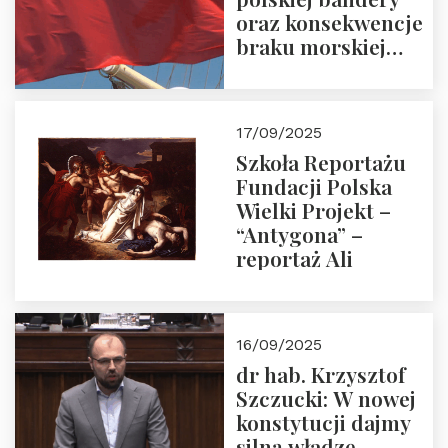
oraz konsekwencje
braku morskiej
floty handlowej pod
narodową banderą
17/09/2025
Szkoła Reportażu
Fundacji Polska
Wielki Projekt –
“Antygona” –
reportaż Ali
16/09/2025
dr hab. Krzysztof
Szczucki: W nowej
konstytucji dajmy
silną władzę