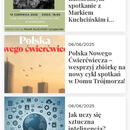
spotkanie z
Markiem
Kuchcińskim i
przyjaciółmi.
Zapraszamy 13
czerwca 2025 r. o
06/06/2025
18:00
Polska Nowego
Ćwierćwiecza –
wesprzyj zbiórkę na
nowy cykl spotkań
w Domu Trójmorza!
06/06/2025
Jak uczy się
sztuczna
inteligencja?