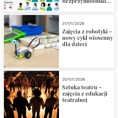
bezprzymiotnikowa?
13-14 marca 2026 r.
w Domu Trójmorza.
Zapisz się!
31/01/2026
Zajęcia z robotyki –
nowy cykl wiosenny
dla dzieci
20/01/2026
Sztuka teatru –
zajęcia z edukacji
teatralnej