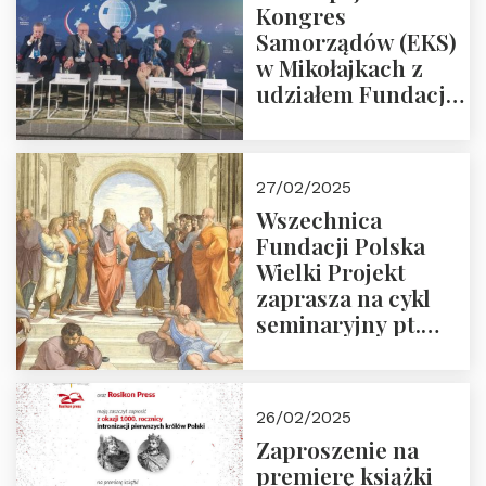
Kongres
Samorządów (EKS)
w Mikołajkach z
udziałem Fundacji
Polska Wielki
Projekt – 2025 r.
27/02/2025
Wszechnica
Fundacji Polska
Wielki Projekt
zaprasza na cykl
seminaryjny pt.
“Zapomniane
arcydzieła filozofii
europejskiej”
26/02/2025
Zaproszenie na
premierę książki