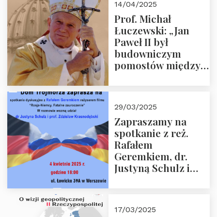
14/04/2025
Prof. Michał
Łuczewski: „Jan
Paweł II był
budowniczym
pomostów między
sprzecznościami”
29/03/2025
Zapraszamy na
spotkanie z reż.
Rafałem
Geremkiem, dr.
Justyną Schulz i
prof. Zdzisławem
Krasnodębskim – 4
kwietnia 2025 r. –
17/03/2025
“Rosja-Niemcy…”