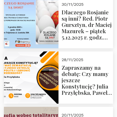
godz. 18:00 oraz
30/11/2025
zwiedzanie
Dlaczego Rosjanie
Muzeum Żołnierzy
są inni? Red. Piotr
Wyklętych i
Gursztyn, dr Maciej
Więźniów
Mazurek – piątek
Politycznych PRL o
5.12.2025 r. godz.
godz. 16:00 – 19
18:00 Dom
grudnia 2025 r.
Trójmorza.
28/11/2025
Zapraszamy na
debatę: Czy mamy
jeszcze
Konstytucję? Julia
Przyłębska, Paweł
Jabłoński, Oskar
Kida, Magdalena
Murawska,
20/11/2025