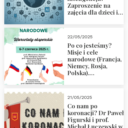
Zaproszenie na
zajęcia dla dzieci i
rodziców
22/05/2025
Po co jesteśmy?
Misje i cele
narodowe (Francja,
Niemcy, Rosja,
Polska).
Dwudniowe
eksperckie
warsztaty.
21/05/2025
Zapraszamy do
Co nam po
zapisów.
koronacji? Dr Paweł
Figurski i prof.
Michał Łuczewski w