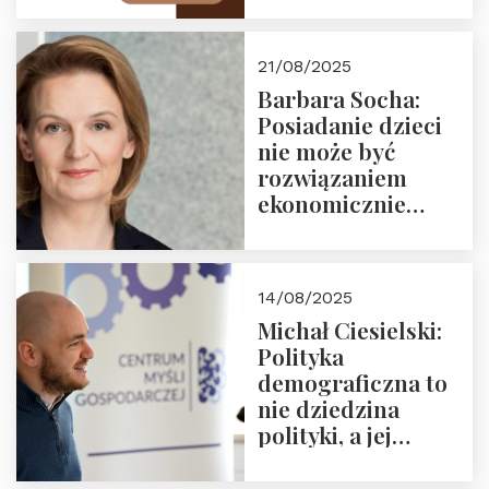
drugie spotkanie z
cyklu “Polska
21/08/2025
Nowego
Barbara Socha:
Ćwierćwiecza”
Posiadanie dzieci
nie może być
rozwiązaniem
ekonomicznie
nieracjonalnym
14/08/2025
Michał Ciesielski:
Polityka
demograficzna to
nie dziedzina
polityki, a jej
wymiar