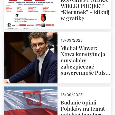
WIELKI PROJEKT
“Kierunek” – kliknij
w grafikę
18/09/2025
Michał Wawer:
Nowa konstytucja
musiałaby
zabezpieczać
suwerenność Polski
i stanowić wyraz
jedności narodowej
18/09/2025
Badanie opinii
Polaków na temat
polskiej bandery