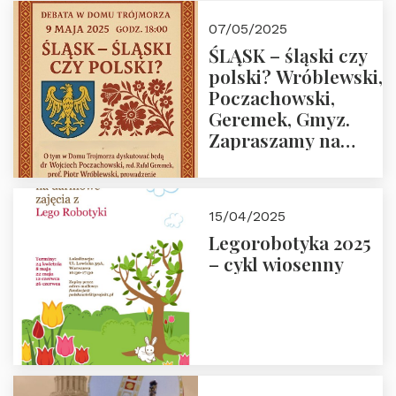
07/05/2025
ŚLĄSK – śląski czy
polski? Wróblewski,
Poczachowski,
Geremek, Gmyz.
Zapraszamy na
spotkanie 9 maja
2025 r. o godz. 18:00
do Domu
15/04/2025
Trójmorza.
Legorobotyka 2025
– cykl wiosenny