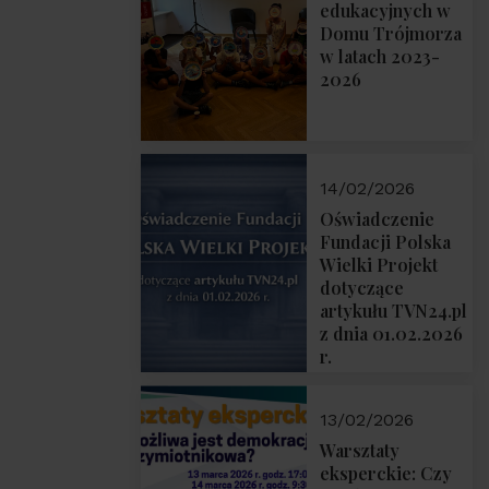
prof. Michał
edukacyjnych w
Łuczewski
Domu Trójmorza
w latach 2023-
2026
14/02/2026
Oświadczenie
Fundacji Polska
Wielki Projekt
dotyczące
artykułu TVN24.pl
z dnia 01.02.2026
r.
13/02/2026
Warsztaty
eksperckie: Czy