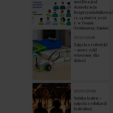
możliwa jest
demokracja
bezprzymiotnikowa
13-14 marca 2026
r. w Domu
Trójmorza. Zapisz
się!
31/01/2026
Zajęcia z robotyki
– nowy cykl
wiosenny dla
dzieci
20/01/2026
Sztuka teatru –
zajęcia z edukacji
teatralnej