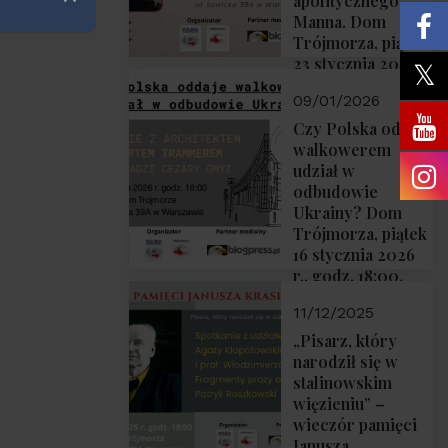
apolitycznego”
Zamknij
Manna. Dom
Trójmorza, piątek
23 stycznia 2026
r., godz. 18:00.
09/01/2026
Zapraszamy!
Czy Polska oddaje
walkowerem
udział w
odbudowie
Ukrainy? Dom
Trójmorza, piątek
16 stycznia 2026
r., godz. 18:00.
Zapraszamy!
11/12/2025
„Pisarz, który
narodził się w
stalinowskim
więzieniu” –
wieczór pamięci
Janusza