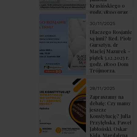
Krasińskiego o
godz. 18:00 oraz
zwiedzanie
30/11/2025
Muzeum
Żołnierzy
Dlaczego Rosjanie
Wyklętych i
są inni? Red. Piotr
Więźniów
Gursztyn, dr
Politycznych PRL
Maciej Mazurek –
o godz. 16:00 – 19
piątek 5.12.2025 r.
grudnia 2025 r.
godz. 18:00 Dom
Trójmorza.
28/11/2025
Zapraszamy na
debatę: Czy mamy
jeszcze
Konstytucję? Julia
Przyłębska, Paweł
Jabłoński, Oskar
Kida, Magdalena