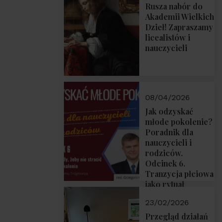
Rusza nabór do
Akademii Wielkich
Dzieł! Zapraszamy
licealistów i
nauczycieli
08/04/2026
Jak odzyskać
młode pokolenie?
Poradnik dla
nauczycieli i
rodziców.
Odcinek 6.
Tranzycja płciowa
jako rytuał
przejścia.
23/02/2026
Rozmawiają red.
Grzegorz Górny i
Przegląd działań