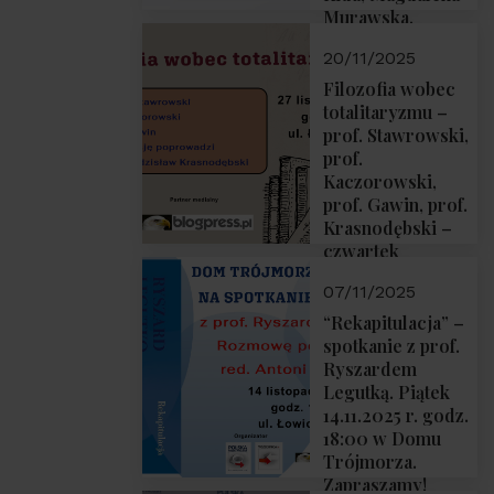
Murawska,
Przemysław
20/11/2025
Sobolewski – 4
grudnia 2025 r.
Filozofia wobec
godz. 18:00.
totalitaryzmu –
prof. Stawrowski,
prof.
Kaczorowski,
prof. Gawin, prof.
Krasnodębski –
czwartek
27.11.2025 r. godz.
07/11/2025
18:00
“Rekapitulacja” –
spotkanie z prof.
Ryszardem
Legutką. Piątek
14.11.2025 r. godz.
18:00 w Domu
Trójmorza.
Zapraszamy!