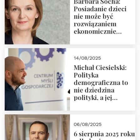
Barbara Socha:
Ćwierćwiecza”
Posiadanie dzieci
nie może być
rozwiązaniem
ekonomicznie
nieracjonalnym
14/08/2025
Michał Ciesielski:
Polityka
demograficzna to
nie dziedzina
polityki, a jej
wymiar
06/08/2025
6 sierpnia 2025 roku