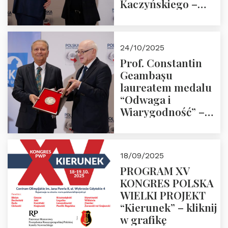
Kaczyńskiego –
Laudacja
24/10/2025
Prof. Constantin
Geambașu
laureatem medalu
“Odwaga i
Wiarygodność” –
Laudacja
18/09/2025
PROGRAM XV
KONGRES POLSKA
WIELKI PROJEKT
“Kierunek” – kliknij
w grafikę