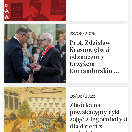
28/06/2025
Prof. Zdzisław
Krasnodębski
odznaczony
Krzyżem
Komandorskim
Orderu Odrodzenia
Polski
26/06/2025
Zbiórka na
powakacyjny cykl
zajęć z legorobotyki
dla dzieci z