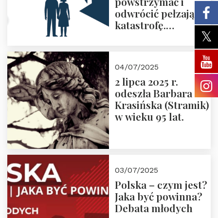
powstrzymać i
odwrócić pełzającą
katastrofę.
Zapraszamy na
pierwsze spotkanie
z cyklu “Polska
04/07/2025
Nowego
2 lipca 2025 r.
Ćwierćwiecza”
odeszła Barbara
Krasińska (Stramik)
w wieku 95 lat.
03/07/2025
Polska – czym jest?
Jaka być powinna?
Debata młodych