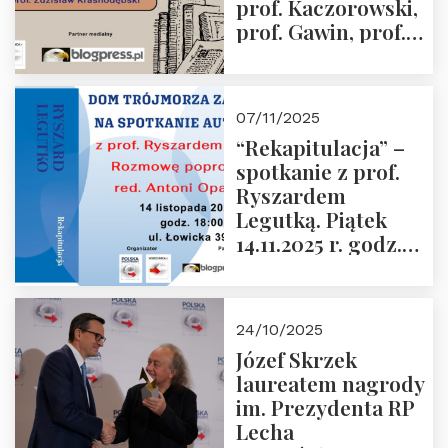
prof. Kaczorowski,
prof. Gawin, prof.
Krasnodębski –
czwartek 27.11.2025
r. godz. 18:00
07/11/2025
“Rekapitulacja” –
spotkanie z prof.
Ryszardem
Legutką. Piątek
14.11.2025 r. godz.
18:00 w Domu
Trójmorza.
Zapraszamy!
24/10/2025
Józef Skrzek
laureatem nagrody
im. Prezydenta RP
Lecha