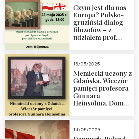
społeczny, członek
Czym jest dla nas
Kapituły Nagrody
Europa? Polsko-
im. Prezydenta
gruziński dialog
Lecha
filozofów – z
Kaczyńskiego.
udziałem prof.
Wielki autorytet.
Mamuki
Beriashvili’ego, prof.
Agnieszki Nogal.
16/05/2025
Dom Trójmorza 23
Niemiecki uczony z
maja 2025 r. godz.
Gdańska. Wieczór
18:00.
pamięci profesora
Gunnara
Heinsohna. Dom
Trójmorza 16 maja
2025 r. godz. 18:00.
Zapraszamy!
14/05/2025
Denmark, Poland