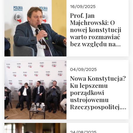
Okrągłego Stołu
16/09/2025
Prof. Jan
Majchrowski: O
nowej konstytucji
warto rozmawiać
bez względu na
rezultat
04/09/2025
Nowa Konstytucja?
Ku lepszemu
porządkowi
ustrojowemu
Rzeczypospolitej.
Zapraszamy do
obejrzenia nagrania
24/08/2025