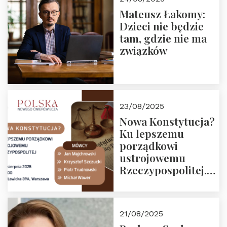
Mateusz Łakomy:
Dzieci nie będzie
tam, gdzie nie ma
związków
23/08/2025
Nowa Konstytucja?
Ku lepszemu
porządkowi
ustrojowemu
Rzeczypospolitej.
Zapraszamy na
drugie spotkanie z
cyklu “Polska
21/08/2025
Nowego