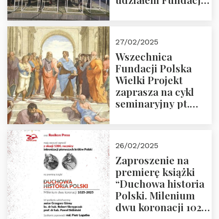
Polska Wielki
Projekt – 2025 r.
27/02/2025
Wszechnica
Fundacji Polska
Wielki Projekt
zaprasza na cykl
seminaryjny pt.
“Zapomniane
arcydzieła filozofii
europejskiej”
26/02/2025
Zaproszenie na
premierę książki
“Duchowa historia
Polski. Milenium
dwu koronacji 1025-
2025” autorstwa