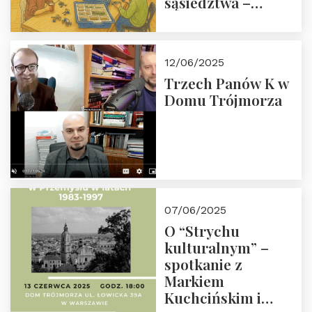
sąsiedztwa –
wesprzyj
społeczno-
edukacyjną misję
12/06/2025
Fundacji
Trzech Panów K w
Domu Trójmorza
07/06/2025
O “Strychu
kulturalnym” –
spotkanie z
Markiem
Kuchcińskim i