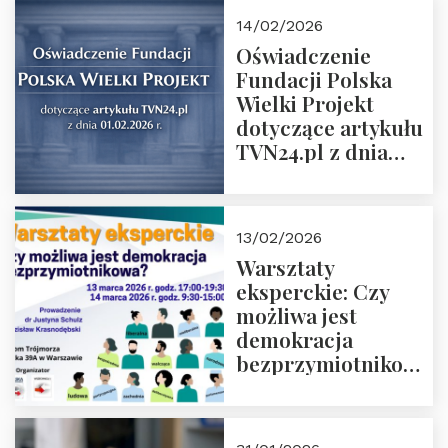
14/02/2026
Oświadczenie
Fundacji Polska
Wielki Projekt
dotyczące artykułu
TVN24.pl z dnia
01.02.2026 r.
13/02/2026
Warsztaty
eksperckie: Czy
możliwa jest
demokracja
bezprzymiotnikowa?
13-14 marca 2026 r.
w Domu Trójmorza.
Zapisz się!