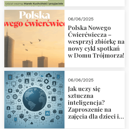
przyjaciółmi.
Zapraszamy 13
czerwca 2025 r. o
06/06/2025
18:00
Polska Nowego
Ćwierćwiecza –
wesprzyj zbiórkę na
nowy cykl spotkań
w Domu Trójmorza!
06/06/2025
Jak uczy się
sztuczna
inteligencja?
Zaproszenie na
zajęcia dla dzieci i
rodziców