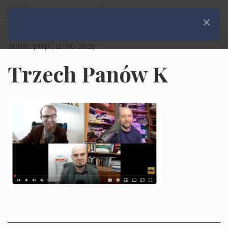
Rozwiń menu
Zamknij
Autor: pwp |
12/06/2025
Trzech Panów K