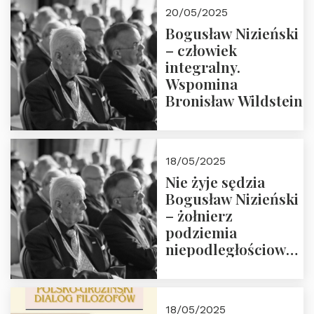
20/05/2025
Bogusław Nizieński
– człowiek
integralny.
Wspomina
Bronisław Wildstein
18/05/2025
Nie żyje sędzia
Bogusław Nizieński
– żołnierz
podziemia
niepodległościowego
(NOW-AK), Kawaler
Orderu Orła
Białego, działacz
18/05/2025