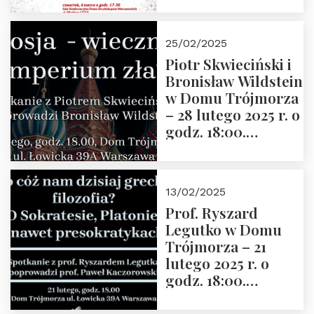
Grzegorza
Górnego, 6 marca
25/02/2025
2025 r. godz. 17:30,
Piotr Skwieciński i
DAW ul. Miodowa
Bronisław Wildstein
17/19
w Domu Trójmorza
– 28 lutego 2025 r. o
godz. 18:00.
Zapraszamy!
13/02/2025
Prof. Ryszard
Legutko w Domu
Trójmorza – 21
lutego 2025 r. o
godz. 18:00.
Spotkanie prowadzi
prof. Paweł