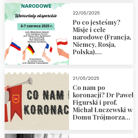
22/05/2025
Po co jesteśmy?
Misje i cele
narodowe (Francja,
Niemcy, Rosja,
Polska).
Dwudniowe
eksperckie
warsztaty.
21/05/2025
Zapraszamy do
Co nam po
zapisów.
koronacji? Dr Paweł
Figurski i prof.
Michał Łuczewski w
Domu Trójmorza
30.05.2025 r. godz.
18:00. Zapraszamy!