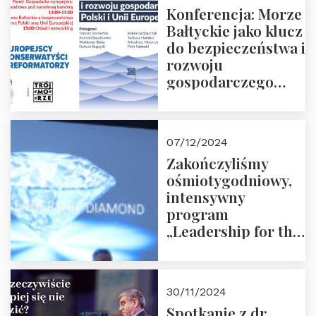
Konferencja: Morze
Bałtyckie jako klucz
do bezpieczeństwa i
rozwoju
gospodarczego
Polski i Unii
Europejskiej –
13.12.2024 r.
07/12/2024
ZAPRASZAMY
Zakończyliśmy
ośmiotygodniowy,
intensywny
program
„Leadership for the
Future” 18.10.2024 r.
– 07.12.2024 r.
30/11/2024
Spotkanie z dr.