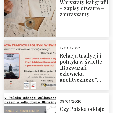
Warsztaty kaligrafii
– zapisy otwarte –
zapraszamy
17/01/2026
Relacja tradycji i
polityki w świetle
„Rozważań
człowieka
apolitycznego”
Manna. Dom
Trójmorza, piątek
23 stycznia 2026 r.,
09/01/2026
godz. 18:00.
Czy Polska oddaje
Zapraszamy!