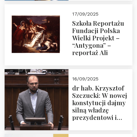
narodową banderą
17/09/2025
Szkoła Reportażu
Fundacji Polska
Wielki Projekt –
“Antygona” –
reportaż Ali
16/09/2025
dr hab. Krzysztof
Szczucki: W nowej
konstytucji dajmy
silną władzę
prezydentowi i
pożegnajmy
dziedzictwo