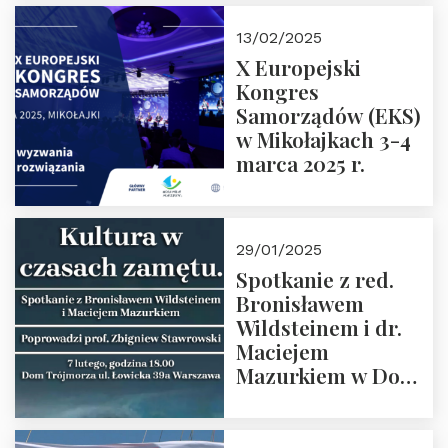
Kaczorowski.
13/02/2025
Zapraszamy
X Europejski
Kongres
Samorządów (EKS)
w Mikołajkach 3-4
marca 2025 r.
29/01/2025
Spotkanie z red.
Bronisławem
Wildsteinem i dr.
Maciejem
Mazurkiem w Domu
Trójmorza – 7
lutego 2025 r. o
godz. 18:00.