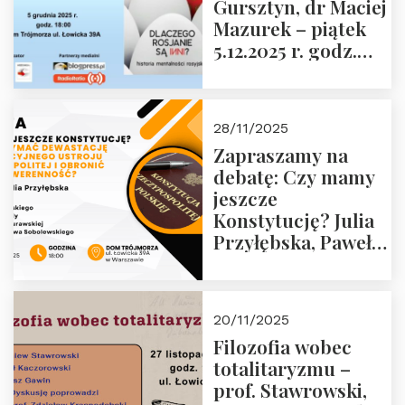
Gursztyn, dr Maciej
Więźniów
Mazurek – piątek
Politycznych PRL o
5.12.2025 r. godz.
godz. 16:00 – 19
18:00 Dom
grudnia 2025 r.
Trójmorza.
28/11/2025
Zapraszamy na
debatę: Czy mamy
jeszcze
Konstytucję? Julia
Przyłębska, Paweł
Jabłoński, Oskar
Kida, Magdalena
Murawska,
20/11/2025
Przemysław
Filozofia wobec
Sobolewski – 4
totalitaryzmu –
grudnia 2025 r.
prof. Stawrowski,
godz. 18:00.