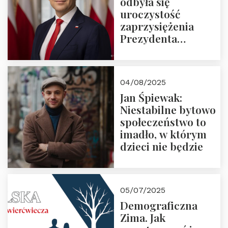
odbyła się
uroczystość
zaprzysiężenia
Prezydenta
Rzeczypospolitej
Polskiej Pana
Karola
04/08/2025
Nawrockiego
Jan Śpiewak:
Niestabilne bytowo
społeczeństwo to
imadło, w którym
dzieci nie będzie
05/07/2025
Demograficzna
Zima. Jak