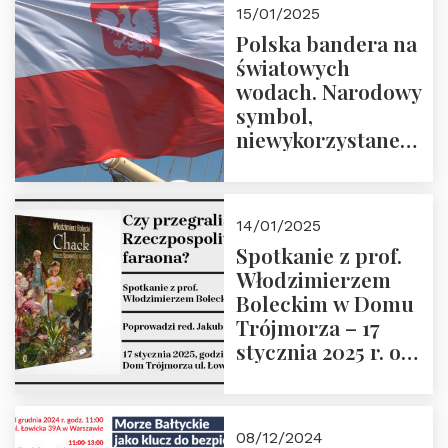
15/01/2025
Prowadzi prof.
Polska bandera na
Zbigniew
światowych
Stawrowski
wodach. Narodowy
symbol,
niewykorzystane
możliwości i
wyzwania
przyszłości
14/01/2025
Spotkanie z prof.
Włodzimierzem
Boleckim w Domu
Trójmorza – 17
stycznia 2025 r. o
godz. 18:00.
Prowadzi red. Jakub
Moroz
08/12/2024