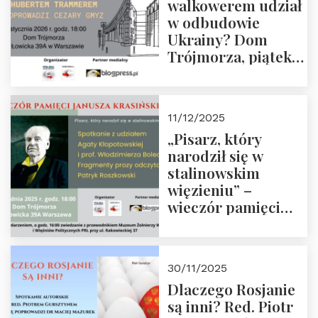
walkowerem udział
w odbudowie
Ukrainy? Dom
Trójmorza, piątek
16 stycznia 2026 r.,
godz. 18:00.
Zapraszamy!
11/12/2025
„Pisarz, który
narodził się w
stalinowskim
więzieniu” –
wieczór pamięci
Janusza
Krasińskiego o
godz. 18:00 oraz
30/11/2025
zwiedzanie
Dlaczego Rosjanie
Muzeum Żołnierzy
są inni? Red. Piotr
Wyklętych i