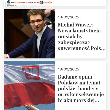
18/09/2025
Michał Wawer:
Nowa konstytucja
musiałaby
zabezpieczać
suwerenność Polski
i stanowić wyraz
jedności narodowej
18/09/2025
Badanie opinii
Polaków na temat
polskiej bandery
oraz konsekwencje
braku morskiej
floty handlowej pod