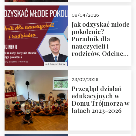
08/04/2026
Jak odzyskać młode
pokolenie?
Poradnik dla
nauczycieli i
rodziców. Odcinek
6. Tranzycja
płciowa jako rytuał
przejścia.
23/02/2026
Rozmawiają red.
Przegląd działań
Grzegorz Górny i
edukacyjnych w
prof. Michał
Domu Trójmorza w
Łuczewski
latach 2023-2026