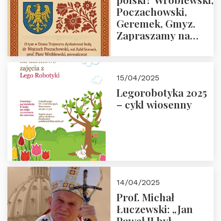
Poczachowski,
Geremek, Gmyz.
Zapraszamy na
spotkanie 9 maja
2025 r. o godz. 18:00
do Domu
15/04/2025
Trójmorza.
Legorobotyka 2025
– cykl wiosenny
14/04/2025
Prof. Michał
Łuczewski: „Jan
Paweł II był