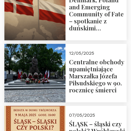
and Emerging
Community of Fate
– spotkanie z
duńskimi
konserwatystami
młodego pokolenia
w Domu Trójmorza
12/05/2025
Centralne obchody
upamiętniające
Marszałka Józefa
Piłsudskiego w 90.
rocznicę śmierci
07/05/2025
ŚLĄSK – śląski czy
polski? Wróblewski,