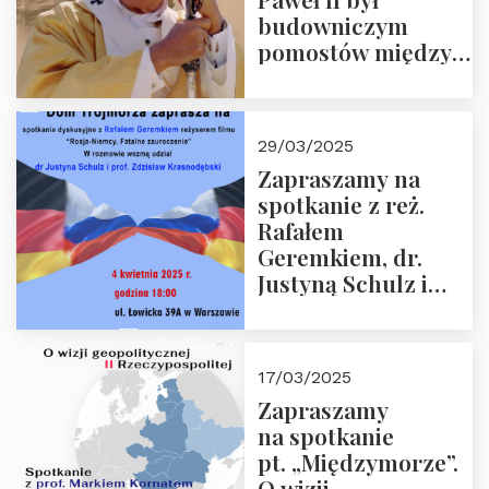
budowniczym
pomostów między
sprzecznościami”
29/03/2025
Zapraszamy na
spotkanie z reż.
Rafałem
Geremkiem, dr.
Justyną Schulz i
prof. Zdzisławem
Krasnodębskim – 4
kwietnia 2025 r. –
17/03/2025
“Rosja-Niemcy…”
Zapraszamy
na spotkanie
pt. „Międzymorze”.
O wizji