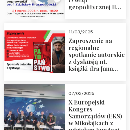
geopolitycznej II
Rzeczypospolitej –
21.03.2025 r. o godz.
18:00 – prof. Kornat
11/03/2025
i prof.
Zaproszenie na
Krasnodębski
regionalne
spotkanie autorskie
z dyskusją nt.
książki dra Jana
Śpiewaka
“Patopaństwo”
07/03/2025
X Europejski
Kongres
Samorządów (EKS)
w Mikołajkach z
udziałem Fundacji