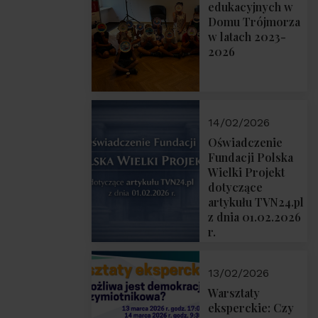
prof. Michał
edukacyjnych w
Łuczewski
Domu Trójmorza
w latach 2023-
2026
14/02/2026
Oświadczenie
Fundacji Polska
Wielki Projekt
dotyczące
artykułu TVN24.pl
z dnia 01.02.2026
r.
13/02/2026
Warsztaty
eksperckie: Czy