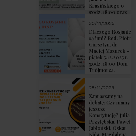
Krasińskiego o
godz. 18:00 oraz
zwiedzanie
30/11/2025
Muzeum
Żołnierzy
Dlaczego Rosjanie
Wyklętych i
są inni? Red. Piotr
Więźniów
Gursztyn, dr
Politycznych PRL
Maciej Mazurek –
o godz. 16:00 – 19
piątek 5.12.2025 r.
grudnia 2025 r.
godz. 18:00 Dom
Trójmorza.
28/11/2025
Zapraszamy na
debatę: Czy mamy
jeszcze
Konstytucję? Julia
Przyłębska, Paweł
Jabłoński, Oskar
Kida, Magdalena