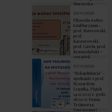
Murawska,
Przemysław
20/11/2025
Sobolewski – 4
grudnia 2025 r.
Filozofia wobec
godz. 18:00.
totalitaryzmu –
prof. Stawrowski,
prof.
Kaczorowski,
prof. Gawin, prof.
Krasnodębski –
czwartek
27.11.2025 r. godz.
07/11/2025
18:00
“Rekapitulacja” –
spotkanie z prof.
Ryszardem
Legutką. Piątek
14.11.2025 r. godz.
18:00 w Domu
Trójmorza.
Zapraszamy!