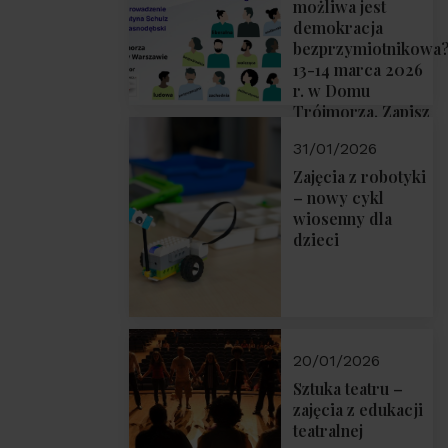
możliwa jest
demokracja
bezprzymiotnikowa
13-14 marca 2026
r. w Domu
Trójmorza. Zapisz
się!
31/01/2026
Zajęcia z robotyki
– nowy cykl
wiosenny dla
dzieci
20/01/2026
Sztuka teatru –
zajęcia z edukacji
teatralnej