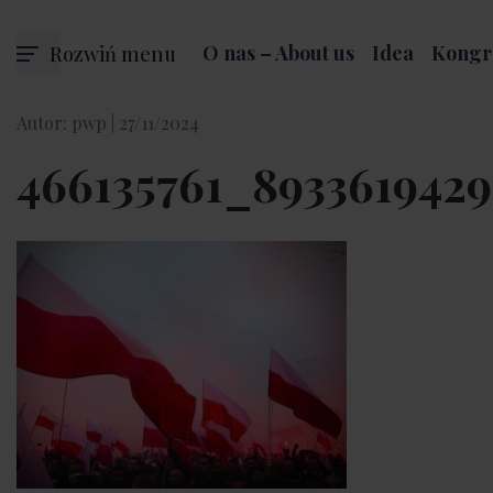
Rozwiń menu
O nas – About us
Idea
Kongr
Autor: pwp |
27/11/2024
466135761_893361942