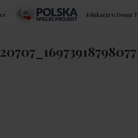
es
Edukacja w Domu T
920707_1697391879807