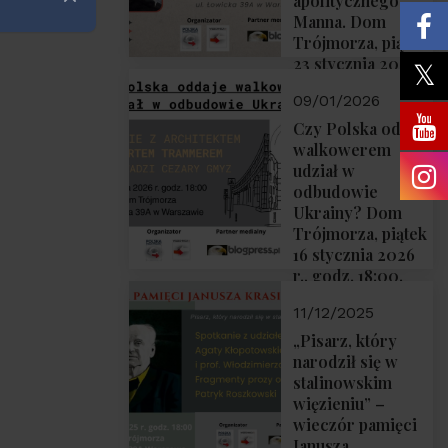
apolitycznego”
Zamknij
Manna. Dom
Trójmorza, piątek
23 stycznia 2026
r., godz. 18:00.
09/01/2026
Zapraszamy!
Czy Polska oddaje
walkowerem
udział w
odbudowie
Ukrainy? Dom
Trójmorza, piątek
16 stycznia 2026
r., godz. 18:00.
Zapraszamy!
11/12/2025
„Pisarz, który
narodził się w
stalinowskim
więzieniu” –
wieczór pamięci
Janusza