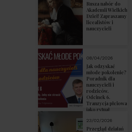
Rusza nabór do
Akademii Wielkich
Dzieł! Zapraszamy
licealistów i
nauczycieli
08/04/2026
Jak odzyskać
młode pokolenie?
Poradnik dla
nauczycieli i
rodziców.
Odcinek 6.
Tranzycja płciowa
jako rytuał
przejścia.
23/02/2026
Rozmawiają red.
Grzegorz Górny i
Przegląd działań