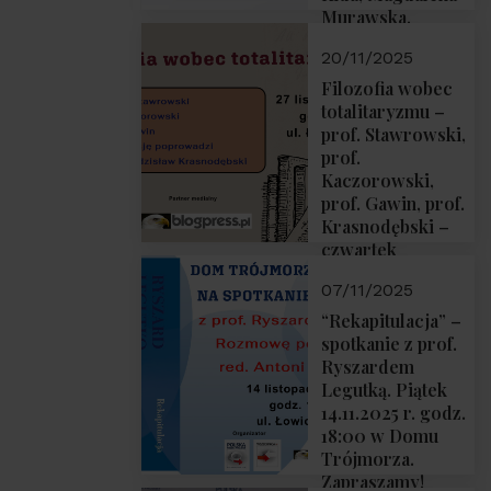
Murawska,
Przemysław
20/11/2025
Sobolewski – 4
grudnia 2025 r.
Filozofia wobec
godz. 18:00.
totalitaryzmu –
prof. Stawrowski,
prof.
Kaczorowski,
prof. Gawin, prof.
Krasnodębski –
czwartek
27.11.2025 r. godz.
07/11/2025
18:00
“Rekapitulacja” –
spotkanie z prof.
Ryszardem
Legutką. Piątek
14.11.2025 r. godz.
18:00 w Domu
Trójmorza.
Zapraszamy!