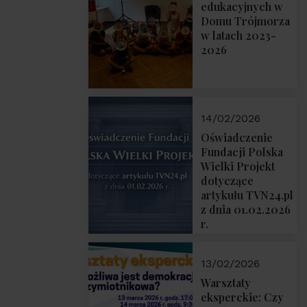
prof. Michał
edukacyjnych w
Łuczewski
Domu Trójmorza
w latach 2023-
2026
14/02/2026
Oświadczenie
Fundacji Polska
Wielki Projekt
dotyczące
artykułu TVN24.pl
z dnia 01.02.2026
r.
13/02/2026
Warsztaty
eksperckie: Czy