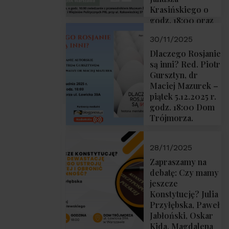
Krasińskiego o
godz. 18:00 oraz
zwiedzanie
30/11/2025
Muzeum
Żołnierzy
Dlaczego Rosjanie
Wyklętych i
są inni? Red. Piotr
Więźniów
Gursztyn, dr
Politycznych PRL
Maciej Mazurek –
o godz. 16:00 – 19
piątek 5.12.2025 r.
grudnia 2025 r.
godz. 18:00 Dom
Trójmorza.
28/11/2025
Zapraszamy na
debatę: Czy mamy
jeszcze
Konstytucję? Julia
Przyłębska, Paweł
Jabłoński, Oskar
Kida, Magdalena