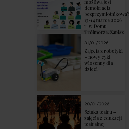
możliwa jest
demokracja
bezprzymiotnikowa
13-14 marca 2026
r. w Domu
Trójmorza. Zapisz
się!
31/01/2026
Zajęcia z robotyki
– nowy cykl
wiosenny dla
dzieci
20/01/2026
Sztuka teatru –
zajęcia z edukacji
teatralnej