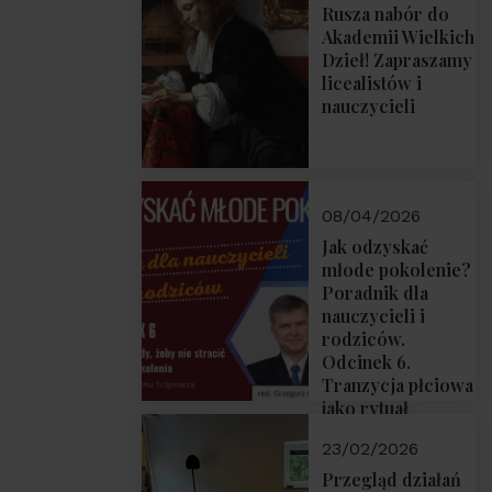
Rusza nabór do
Akademii Wielkich
Dzieł! Zapraszamy
licealistów i
nauczycieli
08/04/2026
Jak odzyskać
młode pokolenie?
Poradnik dla
nauczycieli i
rodziców.
Odcinek 6.
Tranzycja płciowa
jako rytuał
przejścia.
23/02/2026
Rozmawiają red.
Grzegorz Górny i
Przegląd działań