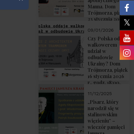
apolitycznego”
Zamknij
Manna. Dom
Trójmorza, piątek
23 stycznia 2026
r., godz. 18:00.
09/01/2026
Zapraszamy!
Czy Polska oddaje
walkowerem
udział w
odbudowie
Ukrainy? Dom
Trójmorza, piątek
16 stycznia 2026
r., godz. 18:00.
Zapraszamy!
11/12/2025
„Pisarz, który
narodził się w
stalinowskim
więzieniu” –
wieczór pamięci
Janusza