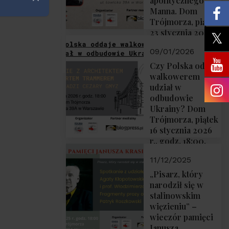
apolitycznego”
Zamknij
Manna. Dom
Trójmorza, piątek
23 stycznia 2026
r., godz. 18:00.
09/01/2026
Zapraszamy!
Czy Polska oddaje
walkowerem
udział w
odbudowie
Ukrainy? Dom
Trójmorza, piątek
16 stycznia 2026
r., godz. 18:00.
Zapraszamy!
11/12/2025
„Pisarz, który
narodził się w
stalinowskim
więzieniu” –
wieczór pamięci
Janusza