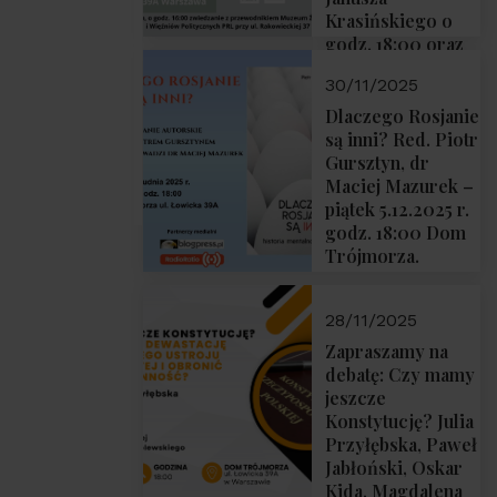
Krasińskiego o
godz. 18:00 oraz
zwiedzanie
30/11/2025
Muzeum
Żołnierzy
Dlaczego Rosjanie
Wyklętych i
są inni? Red. Piotr
Więźniów
Gursztyn, dr
Politycznych PRL
Maciej Mazurek –
o godz. 16:00 – 19
piątek 5.12.2025 r.
grudnia 2025 r.
godz. 18:00 Dom
Trójmorza.
28/11/2025
Zapraszamy na
debatę: Czy mamy
jeszcze
Konstytucję? Julia
Przyłębska, Paweł
Jabłoński, Oskar
Kida, Magdalena