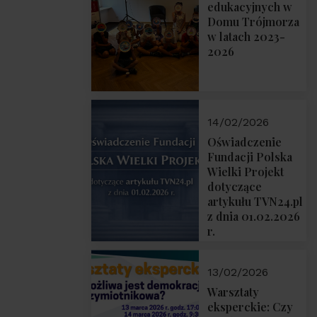
prof. Michał
edukacyjnych w
Łuczewski
Domu Trójmorza
w latach 2023-
2026
14/02/2026
Oświadczenie
Fundacji Polska
Wielki Projekt
dotyczące
artykułu TVN24.pl
z dnia 01.02.2026
r.
13/02/2026
Warsztaty
eksperckie: Czy