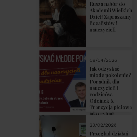
Rusza nabór do
Akademii Wielkich
Dzieł! Zapraszamy
licealistów i
nauczycieli
08/04/2026
Jak odzyskać
młode pokolenie?
Poradnik dla
nauczycieli i
rodziców.
Odcinek 6.
Tranzycja płciowa
jako rytuał
przejścia.
23/02/2026
Rozmawiają red.
Grzegorz Górny i
Przegląd działań