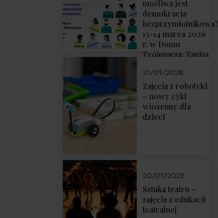
możliwa jest
demokracja
bezprzymiotnikowa
13-14 marca 2026
r. w Domu
Trójmorza. Zapisz
się!
31/01/2026
Zajęcia z robotyki
– nowy cykl
wiosenny dla
dzieci
20/01/2026
Sztuka teatru –
zajęcia z edukacji
teatralnej