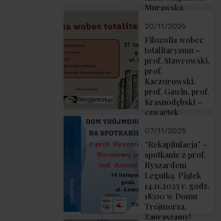
Murawska,
Przemysław
20/11/2025
Sobolewski – 4
grudnia 2025 r.
Filozofia wobec
godz. 18:00.
totalitaryzmu –
prof. Stawrowski,
prof.
Kaczorowski,
prof. Gawin, prof.
Krasnodębski –
czwartek
27.11.2025 r. godz.
07/11/2025
18:00
“Rekapitulacja” –
spotkanie z prof.
Ryszardem
Legutką. Piątek
14.11.2025 r. godz.
18:00 w Domu
Trójmorza.
Zapraszamy!