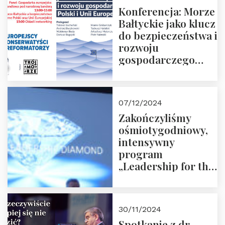
Konferencja: Morze
Bałtyckie jako klucz
do bezpieczeństwa i
rozwoju
gospodarczego
Polski i Unii
Europejskiej –
13.12.2024 r.
07/12/2024
ZAPRASZAMY
Zakończyliśmy
ośmiotygodniowy,
intensywny
program
„Leadership for the
Future” 18.10.2024 r.
– 07.12.2024 r.
30/11/2024
Spotkanie z dr.