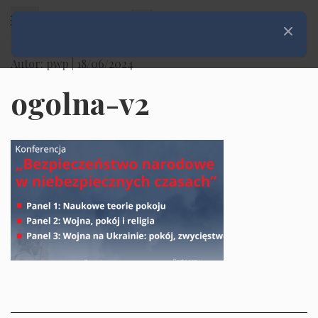
Rozwiń menu
Zamknij
Autor: pwp |
18/06/2024
ogolna-v2