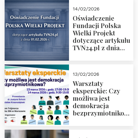
14/02/2026
Oświadczenie
Fundacji Polska
Wielki Projekt
dotyczące artykułu
TVN24.pl z dnia
01.02.2026 r.
13/02/2026
Warsztaty
eksperckie: Czy
możliwa jest
demokracja
bezprzymiotnikowa?
13-14 marca 2026 r.
w Domu Trójmorza.
Zapisz się!