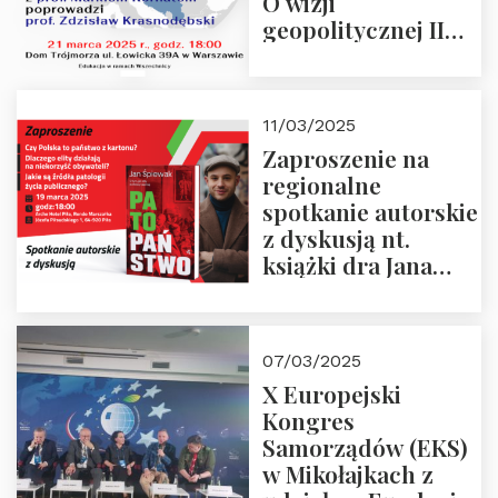
O wizji
geopolitycznej II
Rzeczypospolitej –
21.03.2025 r. o godz.
18:00 – prof. Kornat
11/03/2025
i prof.
Zaproszenie na
Krasnodębski
regionalne
spotkanie autorskie
z dyskusją nt.
książki dra Jana
Śpiewaka
“Patopaństwo”
07/03/2025
X Europejski
Kongres
Samorządów (EKS)
w Mikołajkach z