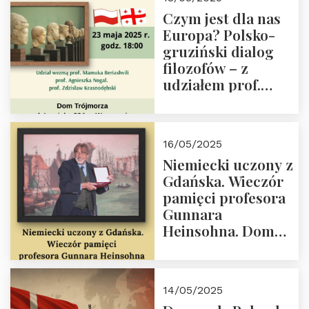
społeczny, członek
Czym jest dla nas
Kapituły Nagrody
Europa? Polsko-
im. Prezydenta
gruziński dialog
Lecha
filozofów – z
Kaczyńskiego.
udziałem prof.
Wielki autorytet.
Mamuki
Beriashvili’ego, prof.
Agnieszki Nogal.
16/05/2025
Dom Trójmorza 23
Niemiecki uczony z
maja 2025 r. godz.
Gdańska. Wieczór
18:00.
pamięci profesora
Gunnara
Heinsohna. Dom
Trójmorza 16 maja
2025 r. godz. 18:00.
Zapraszamy!
14/05/2025