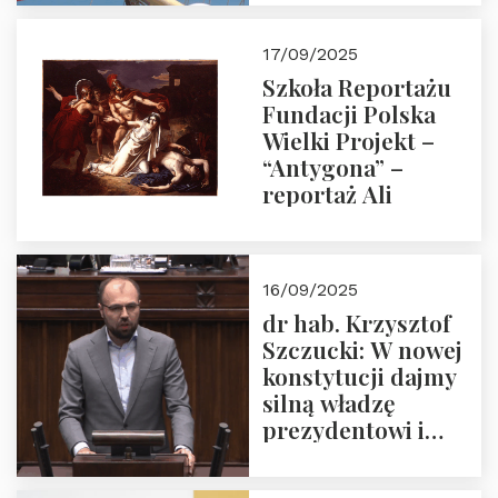
narodową banderą
17/09/2025
Szkoła Reportażu
Fundacji Polska
Wielki Projekt –
“Antygona” –
reportaż Ali
16/09/2025
dr hab. Krzysztof
Szczucki: W nowej
konstytucji dajmy
silną władzę
prezydentowi i
pożegnajmy
dziedzictwo