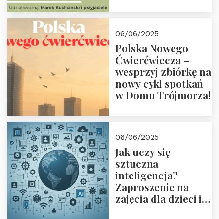
przyjaciółmi.
Zapraszamy 13
czerwca 2025 r. o
06/06/2025
18:00
Polska Nowego
Ćwierćwiecza –
wesprzyj zbiórkę na
nowy cykl spotkań
w Domu Trójmorza!
06/06/2025
Jak uczy się
sztuczna
inteligencja?
Zaproszenie na
zajęcia dla dzieci i
rodziców