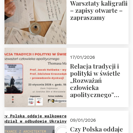
Warsztaty kaligrafii
– zapisy otwarte –
zapraszamy
17/01/2026
Relacja tradycji i
polityki w świetle
„Rozważań
człowieka
apolitycznego”
Manna. Dom
Trójmorza, piątek
23 stycznia 2026 r.,
09/01/2026
godz. 18:00.
Czy Polska oddaje
Zapraszamy!