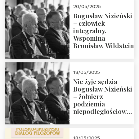
20/05/2025
Bogusław Nizieński
– człowiek
integralny.
Wspomina
Bronisław Wildstein
18/05/2025
Nie żyje sędzia
Bogusław Nizieński
– żołnierz
podziemia
niepodległościowego
(NOW-AK), Kawaler
Orderu Orła
Białego, działacz
18/05/2025