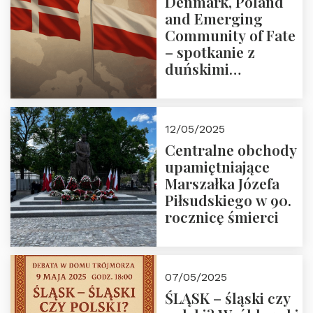
Denmark, Poland
and Emerging
Community of Fate
– spotkanie z
duńskimi
konserwatystami
młodego pokolenia
w Domu Trójmorza
12/05/2025
Centralne obchody
upamiętniające
Marszałka Józefa
Piłsudskiego w 90.
rocznicę śmierci
07/05/2025
ŚLĄSK – śląski czy