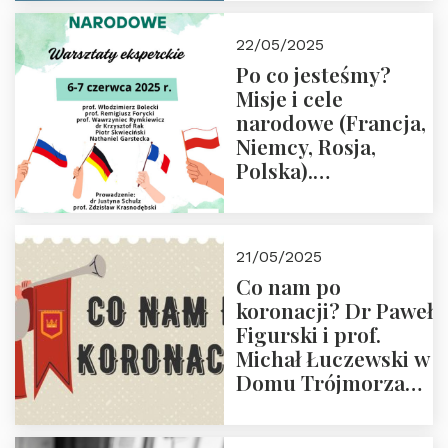
22/05/2025
Po co jesteśmy?
Misje i cele
narodowe (Francja,
Niemcy, Rosja,
Polska).
Dwudniowe
eksperckie
warsztaty.
21/05/2025
Zapraszamy do
Co nam po
zapisów.
koronacji? Dr Paweł
Figurski i prof.
Michał Łuczewski w
Domu Trójmorza
30.05.2025 r. godz.
18:00. Zapraszamy!