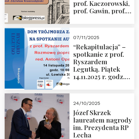
prof. Kaczorowski,
prof. Gawin, prof.
Krasnodębski –
czwartek 27.11.2025
r. godz. 18:00
07/11/2025
“Rekapitulacja” –
spotkanie z prof.
Ryszardem
Legutką. Piątek
14.11.2025 r. godz.
18:00 w Domu
Trójmorza.
Zapraszamy!
24/10/2025
Józef Skrzek
laureatem nagrody
im. Prezydenta RP
Lecha