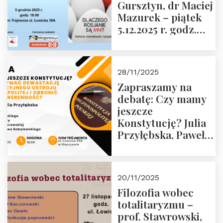
Gursztyn, dr Maciej
Więźniów
Mazurek – piątek
Politycznych PRL o
5.12.2025 r. godz.
godz. 16:00 – 19
18:00 Dom
grudnia 2025 r.
Trójmorza.
28/11/2025
Zapraszamy na
debatę: Czy mamy
jeszcze
Konstytucję? Julia
Przyłębska, Paweł
Jabłoński, Oskar
Kida, Magdalena
Murawska,
20/11/2025
Przemysław
Filozofia wobec
Sobolewski – 4
totalitaryzmu –
grudnia 2025 r.
prof. Stawrowski,
godz. 18:00.