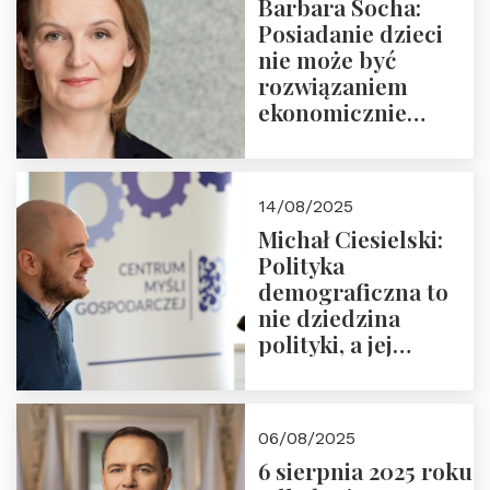
Barbara Socha:
Ćwierćwiecza”
Posiadanie dzieci
nie może być
rozwiązaniem
ekonomicznie
nieracjonalnym
14/08/2025
Michał Ciesielski:
Polityka
demograficzna to
nie dziedzina
polityki, a jej
wymiar
06/08/2025
6 sierpnia 2025 roku