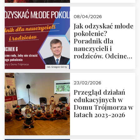
08/04/2026
Jak odzyskać młode
pokolenie?
Poradnik dla
nauczycieli i
rodziców. Odcinek
6. Tranzycja
płciowa jako rytuał
przejścia.
23/02/2026
Rozmawiają red.
Przegląd działań
Grzegorz Górny i
edukacyjnych w
prof. Michał
Domu Trójmorza w
Łuczewski
latach 2023-2026