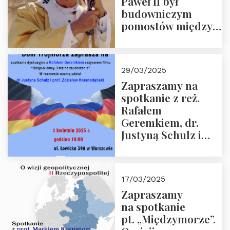
Paweł II był
budowniczym
pomostów między
sprzecznościami”
29/03/2025
Zapraszamy na
spotkanie z reż.
Rafałem
Geremkiem, dr.
Justyną Schulz i
prof. Zdzisławem
Krasnodębskim – 4
kwietnia 2025 r. –
17/03/2025
“Rosja-Niemcy…”
Zapraszamy
na spotkanie
pt. „Międzymorze”.