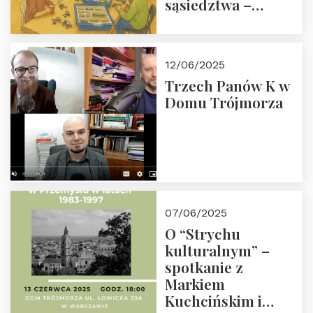
sąsiedztwa –
wesprzyj
społeczno-
edukacyjną misję
12/06/2025
Fundacji
Trzech Panów K w
Domu Trójmorza
07/06/2025
O “Strychu
kulturalnym” –
spotkanie z
Markiem
Kuchcińskim i