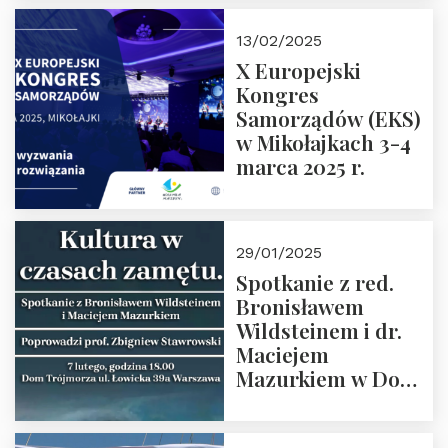
prof. Paweł
Kaczorowski.
13/02/2025
Zapraszamy
X Europejski
Kongres
Samorządów (EKS)
w Mikołajkach 3-4
marca 2025 r.
29/01/2025
Spotkanie z red.
Bronisławem
Wildsteinem i dr.
Maciejem
Mazurkiem w Domu
Trójmorza – 7
lutego 2025 r. o