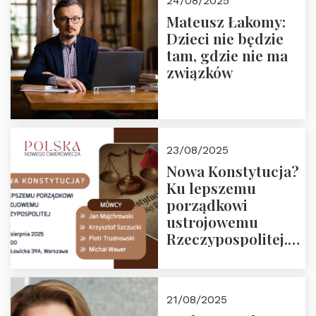
24/08/2025
Mateusz Łakomy:
Dzieci nie będzie
tam, gdzie nie ma
związków
23/08/2025
Nowa Konstytucja?
Ku lepszemu
porządkowi
ustrojowemu
Rzeczypospolitej.
Zapraszamy na
drugie spotkanie z
cyklu “Polska
21/08/2025
Nowego