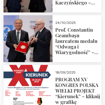
Kaczyńskiego –
Laudacja
24/10/2025
Prof. Constantin
Geambașu
laureatem medalu
“Odwaga i
Wiarygodność” –
Laudacja
18/09/2025
PROGRAM XV
KONGRES POLSKA
WIELKI PROJEKT
“Kierunek” – kliknij
w grafikę