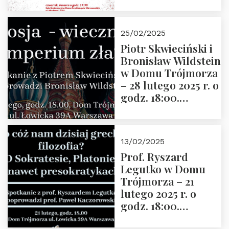
2025” autorstwa
Grzegorza
Górnego, 6 marca
25/02/2025
2025 r. godz. 17:30,
Piotr Skwieciński i
DAW ul. Miodowa
Bronisław Wildstein
17/19
w Domu Trójmorza
– 28 lutego 2025 r. o
godz. 18:00.
Zapraszamy!
13/02/2025
Prof. Ryszard
Legutko w Domu
Trójmorza – 21
lutego 2025 r. o
godz. 18:00.
Spotkanie prowadzi