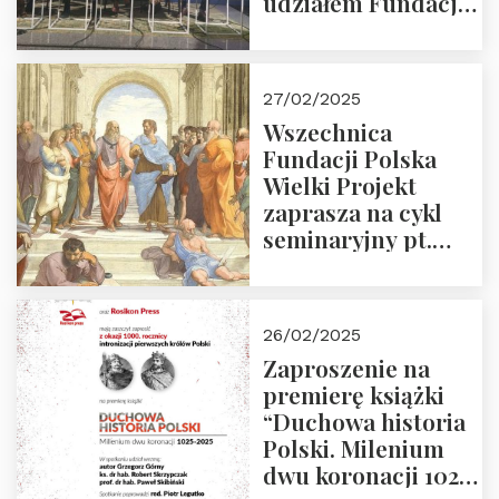
udziałem Fundacji
Polska Wielki
Projekt – 2025 r.
27/02/2025
Wszechnica
Fundacji Polska
Wielki Projekt
zaprasza na cykl
seminaryjny pt.
“Zapomniane
arcydzieła filozofii
europejskiej”
26/02/2025
Zaproszenie na
premierę książki
“Duchowa historia
Polski. Milenium
dwu koronacji 1025-