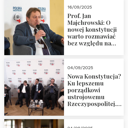
Okrągłego Stołu
16/09/2025
Prof. Jan
Majchrowski: O
nowej konstytucji
warto rozmawiać
bez względu na
rezultat
04/09/2025
Nowa Konstytucja?
Ku lepszemu
porządkowi
ustrojowemu
Rzeczypospolitej.
Zapraszamy do
obejrzenia nagrania