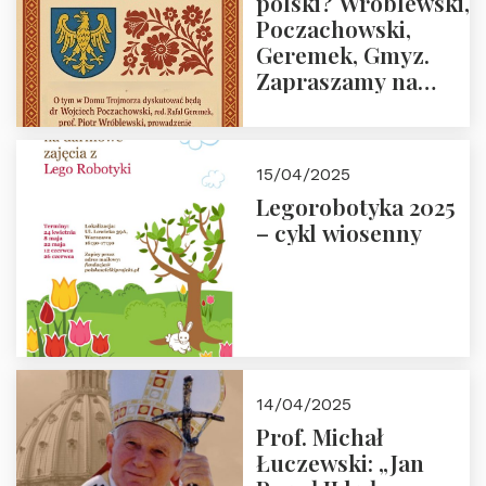
polski? Wróblewski,
Poczachowski,
Geremek, Gmyz.
Zapraszamy na
spotkanie 9 maja
2025 r. o godz. 18:00
do Domu
15/04/2025
Trójmorza.
Legorobotyka 2025
– cykl wiosenny
14/04/2025
Prof. Michał
Łuczewski: „Jan