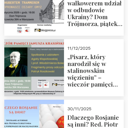
walkowerem udział
w odbudowie
Ukrainy? Dom
Trójmorza, piątek
16 stycznia 2026 r.,
godz. 18:00.
Zapraszamy!
11/12/2025
„Pisarz, który
narodził się w
stalinowskim
więzieniu” –
wieczór pamięci
Janusza
Krasińskiego o
godz. 18:00 oraz
30/11/2025
zwiedzanie
Dlaczego Rosjanie
Muzeum Żołnierzy
są inni? Red. Piotr
Wyklętych i