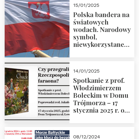
godz. 18:00.
15/01/2025
Prowadzi prof.
Polska bandera na
Zbigniew
światowych
Stawrowski
wodach. Narodowy
symbol,
niewykorzystane
możliwości i
wyzwania
przyszłości
14/01/2025
Spotkanie z prof.
Włodzimierzem
Boleckim w Domu
Trójmorza – 17
stycznia 2025 r. o
godz. 18:00.
Prowadzi red. Jakub
Moroz
08/12/2024