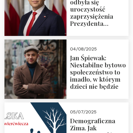
odbyła się
uroczystość
zaprzysiężenia
Prezydenta
Rzeczypospolitej
Polskiej Pana
Karola
04/08/2025
Nawrockiego
Jan Śpiewak:
Niestabilne bytowo
społeczeństwo to
imadło, w którym
dzieci nie będzie
05/07/2025
Demograficzna
Zima. Jak