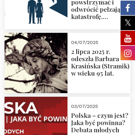
powstrzymać i
odwrócić pełzającą
katastrofę.
Zapraszamy na
pierwsze spotkanie
z cyklu “Polska
04/07/2025
Nowego
2 lipca 2025 r.
Ćwierćwiecza”
odeszła Barbara
Krasińska (Stramik)
w wieku 95 lat.
03/07/2025
Polska – czym jest?
Jaka być powinna?
Debata młodych