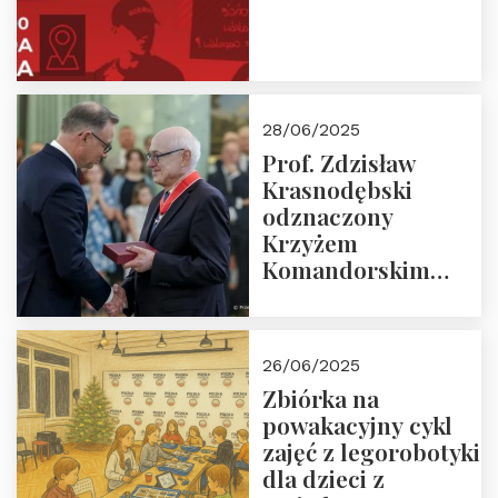
28/06/2025
Prof. Zdzisław
Krasnodębski
odznaczony
Krzyżem
Komandorskim
Orderu Odrodzenia
Polski
26/06/2025
Zbiórka na
powakacyjny cykl
zajęć z legorobotyki
dla dzieci z