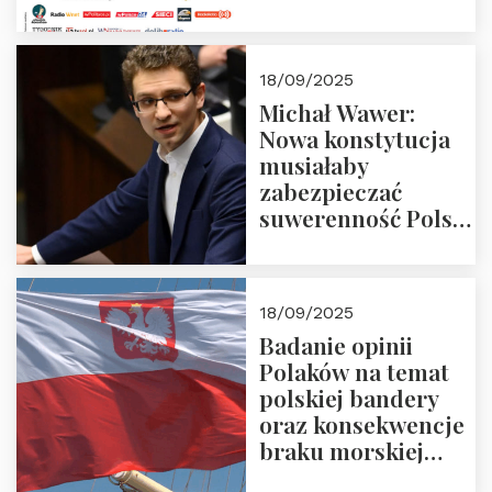
18/09/2025
Michał Wawer:
Nowa konstytucja
musiałaby
zabezpieczać
suwerenność Polski
i stanowić wyraz
jedności narodowej
18/09/2025
Badanie opinii
Polaków na temat
polskiej bandery
oraz konsekwencje
braku morskiej
floty handlowej pod