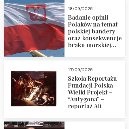
18/09/2025
Badanie opinii
Polaków na temat
polskiej bandery
oraz konsekwencje
braku morskiej
floty handlowej pod
narodową banderą
17/09/2025
Szkoła Reportażu
Fundacji Polska
Wielki Projekt –
“Antygona” –
reportaż Ali