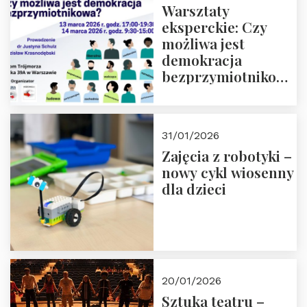
Warsztaty
eksperckie: Czy
możliwa jest
demokracja
bezprzymiotnikowa?
13-14 marca 2026 r.
w Domu Trójmorza.
Zapisz się!
31/01/2026
Zajęcia z robotyki –
nowy cykl wiosenny
dla dzieci
20/01/2026
Sztuka teatru –