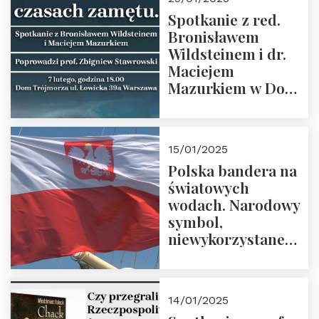
Spotkanie z red.
Bronisławem
Wildsteinem i dr.
Maciejem
Mazurkiem w Domu
Trójmorza – 7
lutego 2025 r. o
godz. 18:00.
15/01/2025
Prowadzi prof.
Polska bandera na
Zbigniew
światowych
Stawrowski
wodach. Narodowy
symbol,
niewykorzystane
możliwości i
wyzwania
przyszłości
14/01/2025