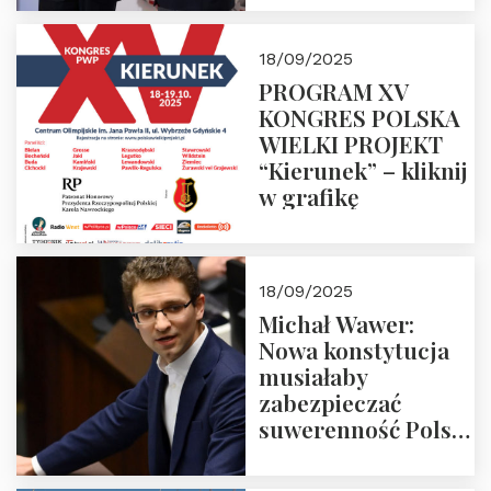
18/09/2025
PROGRAM XV
KONGRES POLSKA
WIELKI PROJEKT
“Kierunek” – kliknij
w grafikę
18/09/2025
Michał Wawer:
Nowa konstytucja
musiałaby
zabezpieczać
suwerenność Polski
i stanowić wyraz
jedności narodowej