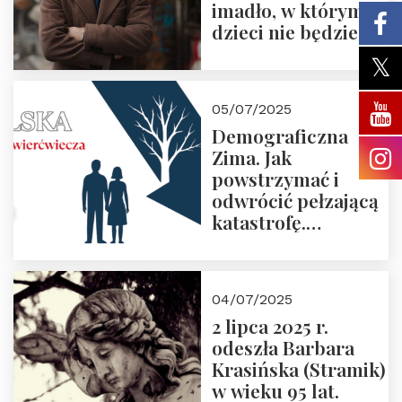
imadło, w którym
dzieci nie będzie
05/07/2025
Demograficzna
Zima. Jak
powstrzymać i
odwrócić pełzającą
katastrofę.
Zapraszamy na
pierwsze spotkanie
z cyklu “Polska
04/07/2025
Nowego
2 lipca 2025 r.
Ćwierćwiecza”
odeszła Barbara
Krasińska (Stramik)
w wieku 95 lat.