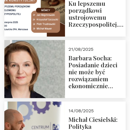
Ku lepszemu
porządkowi
ustrojowemu
Rzeczypospolitej.
Zapraszamy na
drugie spotkanie z
cyklu “Polska
21/08/2025
Nowego
Barbara Socha:
Ćwierćwiecza”
Posiadanie dzieci
nie może być
rozwiązaniem
ekonomicznie
nieracjonalnym
14/08/2025
Michał Ciesielski:
Polityka