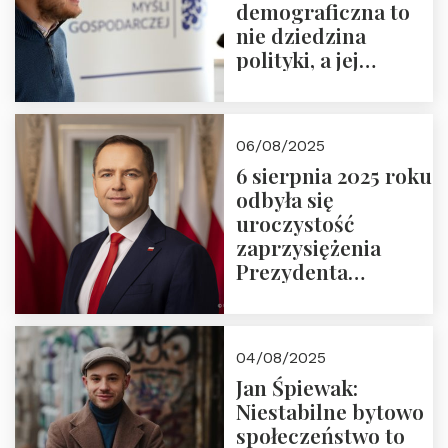
demograficzna to
nie dziedzina
polityki, a jej
wymiar
06/08/2025
6 sierpnia 2025 roku
odbyła się
uroczystość
zaprzysiężenia
Prezydenta
Rzeczypospolitej
Polskiej Pana
Karola
04/08/2025
Nawrockiego
Jan Śpiewak:
Niestabilne bytowo
społeczeństwo to