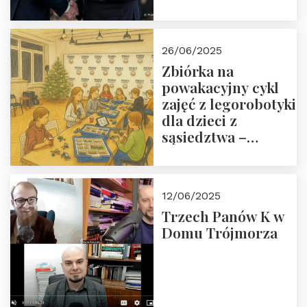
Orderu Odrodzenia
Polski
26/06/2025
Zbiórka na
powakacyjny cykl
zajęć z legorobotyki
dla dzieci z
sąsiedztwa –
wesprzyj
społeczno-
edukacyjną misję
12/06/2025
Fundacji
Trzech Panów K w
Domu Trójmorza