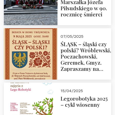
Marszałka Józefa
Piłsudskiego w 90.
rocznicę śmierci
07/05/2025
ŚLĄSK – śląski czy
polski? Wróblewski,
Poczachowski,
Geremek, Gmyz.
Zapraszamy na
spotkanie 9 maja
2025 r. o godz. 18:00
do Domu
15/04/2025
Trójmorza.
Legorobotyka 2025
– cykl wiosenny