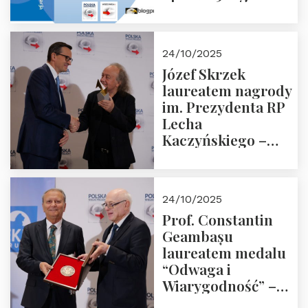
18:00 w Domu
Trójmorza.
Zapraszamy!
24/10/2025
Józef Skrzek
laureatem nagrody
im. Prezydenta RP
Lecha
Kaczyńskiego –
Laudacja
24/10/2025
Prof. Constantin
Geambașu
laureatem medalu
“Odwaga i
Wiarygodność” –
Laudacja