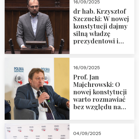
16/09/2025
dr hab. Krzysztof
Szczucki: W nowej
konstytucji dajmy
silną władzę
prezydentowi i
pożegnajmy
dziedzictwo
Okrągłego Stołu
16/09/2025
Prof. Jan
Majchrowski: O
nowej konstytucji
warto rozmawiać
bez względu na
rezultat
04/09/2025