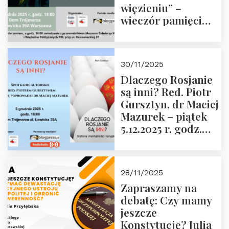
więzieniu” –
wieczór pamięci
Janusza
Krasińskiego o
godz. 18:00 oraz
30/11/2025
zwiedzanie
Dlaczego Rosjanie
Muzeum Żołnierzy
są inni? Red. Piotr
Wyklętych i
Gursztyn, dr Maciej
Więźniów
Mazurek – piątek
Politycznych PRL o
5.12.2025 r. godz.
godz. 16:00 – 19
18:00 Dom
grudnia 2025 r.
Trójmorza.
28/11/2025
Zapraszamy na
debatę: Czy mamy
jeszcze
Konstytucję? Julia