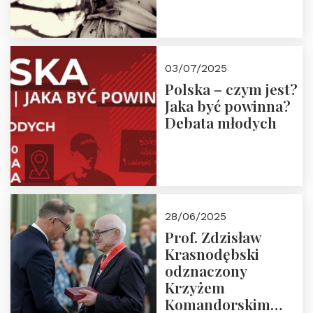
03/07/2025
Polska – czym jest?
Jaka być powinna?
Debata młodych
28/06/2025
Prof. Zdzisław
Krasnodębski
odznaczony
Krzyżem
Komandorskim