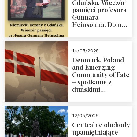
Gdańska. Wieczór
18:00.
pamięci profesora
Gunnara
Heinsohna. Dom
Trójmorza 16 maja
2025 r. godz. 18:00.
Zapraszamy!
14/05/2025
Denmark, Poland
and Emerging
Community of Fate
– spotkanie z
duńskimi
konserwatystami
młodego pokolenia
w Domu Trójmorza
12/05/2025
Centralne obchody
upamiętniające