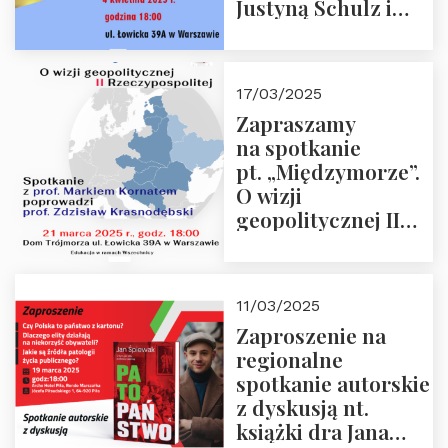
Justyną Schulz i
prof. Zdzisławem
Krasnodębskim – 4
kwietnia 2025 r. –
17/03/2025
“Rosja-Niemcy…”
Zapraszamy
na spotkanie
pt. „Międzymorze”.
O wizji
geopolitycznej II
Rzeczypospolitej –
21.03.2025 r. o godz.
18:00 – prof. Kornat
11/03/2025
i prof.
Zaproszenie na
Krasnodębski
regionalne
spotkanie autorskie
z dyskusją nt.
książki dra Jana