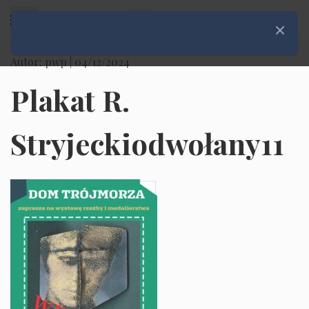
Rozwiń menu
Zamknij
Autor: pwp |
04/12/2024
Plakat R.
Stryjeckiodwołany11