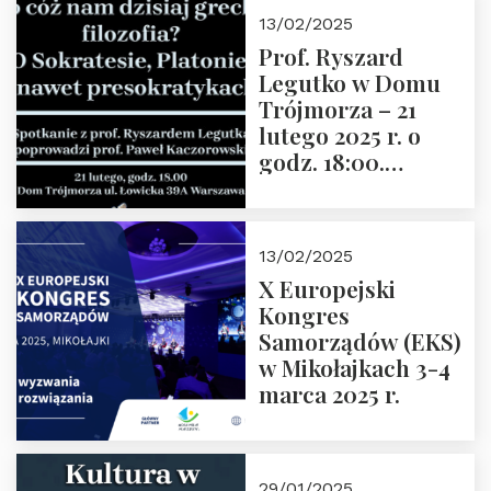
13/02/2025
Prof. Ryszard
Legutko w Domu
Trójmorza – 21
lutego 2025 r. o
godz. 18:00.
Spotkanie prowadzi
prof. Paweł
Kaczorowski.
13/02/2025
Zapraszamy
X Europejski
Kongres
Samorządów (EKS)
w Mikołajkach 3-4
marca 2025 r.
29/01/2025