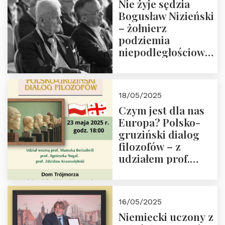
Nie żyje sędzia
Bogusław Nizieński
– żołnierz
podziemia
niepodległościowego
(NOW-AK), Kawaler
Orderu Orła
Białego, działacz
18/05/2025
społeczny, członek
Czym jest dla nas
Kapituły Nagrody
Europa? Polsko-
im. Prezydenta
gruziński dialog
Lecha
filozofów – z
Kaczyńskiego.
udziałem prof.
Wielki autorytet.
Mamuki
Beriashvili’ego, prof.
Agnieszki Nogal.
16/05/2025
Dom Trójmorza 23
Niemiecki uczony z
maja 2025 r. godz.