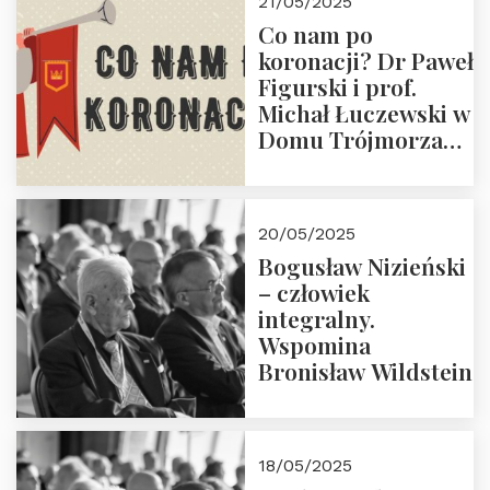
21/05/2025
Zapraszamy do
Co nam po
zapisów.
koronacji? Dr Paweł
Figurski i prof.
Michał Łuczewski w
Domu Trójmorza
30.05.2025 r. godz.
18:00. Zapraszamy!
20/05/2025
Bogusław Nizieński
– człowiek
integralny.
Wspomina
Bronisław Wildstein
18/05/2025