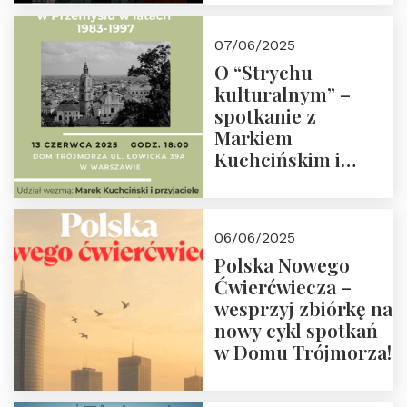
07/06/2025
O “Strychu
kulturalnym” –
spotkanie z
Markiem
Kuchcińskim i
przyjaciółmi.
Zapraszamy 13
czerwca 2025 r. o
06/06/2025
18:00
Polska Nowego
Ćwierćwiecza –
wesprzyj zbiórkę na
nowy cykl spotkań
w Domu Trójmorza!