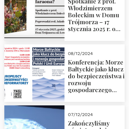
Spotkanie z prof.
Włodzimierzem
Boleckim w Domu
Trójmorza – 17
stycznia 2025 r. o
godz. 18:00.
Prowadzi red. Jakub
Moroz
08/12/2024
Konferencja: Morze
Bałtyckie jako klucz
do bezpieczeństwa i
rozwoju
gospodarczego
Polski i Unii
Europejskiej –
13.12.2024 r.
07/12/2024
ZAPRASZAMY
Zakończyliśmy