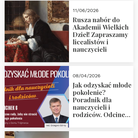
11/06/2026
Rusza nabór do
Akademii Wielkich
Dzieł! Zapraszamy
licealistów i
nauczycieli
08/04/2026
Jak odzyskać młode
pokolenie?
Poradnik dla
nauczycieli i
rodziców. Odcinek
6. Tranzycja
płciowa jako rytuał
przejścia.