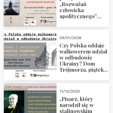
„Rozważań
człowieka
apolitycznego”
Manna. Dom
Trójmorza, piątek
23 stycznia 2026 r.,
09/01/2026
godz. 18:00.
Czy Polska oddaje
Zapraszamy!
walkowerem udział
w odbudowie
Ukrainy? Dom
Trójmorza, piątek
16 stycznia 2026 r.,
godz. 18:00.
Zapraszamy!
11/12/2025
„Pisarz, który
narodził się w
stalinowskim