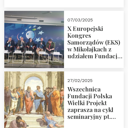
Śpiewaka
“Patopaństwo”
07/03/2025
X Europejski
Kongres
Samorządów (EKS)
w Mikołajkach z
udziałem Fundacji
Polska Wielki
Projekt – 2025 r.
27/02/2025
Wszechnica
Fundacji Polska
Wielki Projekt
zaprasza na cykl
seminaryjny pt.
“Zapomniane