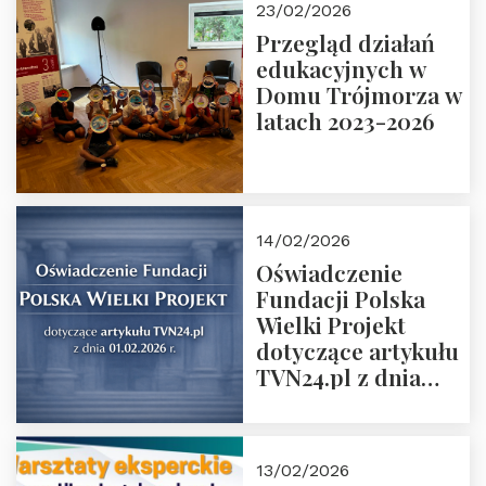
23/02/2026
Rozmawiają red.
Przegląd działań
Grzegorz Górny i
edukacyjnych w
prof. Michał
Domu Trójmorza w
Łuczewski
latach 2023-2026
14/02/2026
Oświadczenie
Fundacji Polska
Wielki Projekt
dotyczące artykułu
TVN24.pl z dnia
01.02.2026 r.
13/02/2026