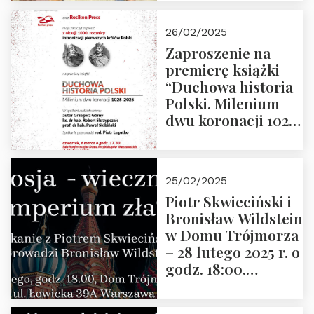
arcydzieła filozofii
europejskiej”
26/02/2025
Zaproszenie na
premierę książki
“Duchowa historia
Polski. Milenium
dwu koronacji 1025-
2025” autorstwa
Grzegorza
Górnego, 6 marca
25/02/2025
2025 r. godz. 17:30,
Piotr Skwieciński i
DAW ul. Miodowa
Bronisław Wildstein
17/19
w Domu Trójmorza
– 28 lutego 2025 r. o
godz. 18:00.
Zapraszamy!