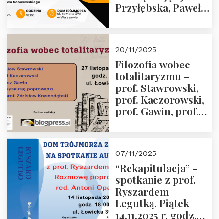
Przyłębska, Paweł
Jabłoński, Oskar
Kida, Magdalena
Murawska,
20/11/2025
Przemysław
Filozofia wobec
Sobolewski – 4
totalitaryzmu –
grudnia 2025 r.
prof. Stawrowski,
godz. 18:00.
prof. Kaczorowski,
prof. Gawin, prof.
Krasnodębski –
czwartek 27.11.2025
r. godz. 18:00
07/11/2025
“Rekapitulacja” –
spotkanie z prof.
Ryszardem
Legutką. Piątek
14.11.2025 r. godz.