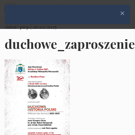
Rozwiń menu
Zamknij
Autor: pwp |
26/02/2025
duchowe_zaproszenie