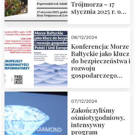
Trójmorza – 17
stycznia 2025 r. o
godz. 18:00.
Prowadzi red. Jakub
Moroz
08/12/2024
Konferencja: Morze
Bałtyckie jako klucz
do bezpieczeństwa i
rozwoju
gospodarczego
Polski i Unii
Europejskiej –
13.12.2024 r.
07/12/2024
ZAPRASZAMY
Zakończyliśmy
ośmiotygodniowy,
intensywny
program