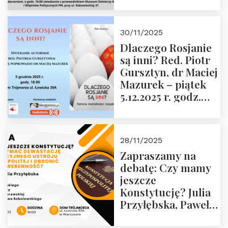
Janusza
Krasińskiego o
godz. 18:00 oraz
30/11/2025
zwiedzanie
Dlaczego Rosjanie
Muzeum Żołnierzy
są inni? Red. Piotr
Wyklętych i
Gursztyn, dr Maciej
Więźniów
Mazurek – piątek
Politycznych PRL o
5.12.2025 r. godz.
godz. 16:00 – 19
18:00 Dom
grudnia 2025 r.
Trójmorza.
28/11/2025
Zapraszamy na
debatę: Czy mamy
jeszcze
Konstytucję? Julia
Przyłębska, Paweł
Jabłoński, Oskar