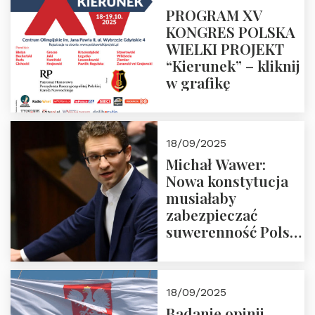
PROGRAM XV
KONGRES POLSKA
WIELKI PROJEKT
“Kierunek” – kliknij
w grafikę
18/09/2025
Michał Wawer:
Nowa konstytucja
musiałaby
zabezpieczać
suwerenność Polski
i stanowić wyraz
jedności narodowej
18/09/2025
Badanie opinii