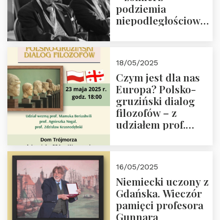
podziemia
niepodległościowego
(NOW-AK), Kawaler
Orderu Orła
Białego, działacz
18/05/2025
społeczny, członek
Czym jest dla nas
Kapituły Nagrody
Europa? Polsko-
im. Prezydenta
gruziński dialog
Lecha
filozofów – z
Kaczyńskiego.
udziałem prof.
Wielki autorytet.
Mamuki
Beriashvili’ego, prof.
Agnieszki Nogal.
16/05/2025
Dom Trójmorza 23
Niemiecki uczony z
maja 2025 r. godz.
Gdańska. Wieczór
18:00.
pamięci profesora
Gunnara