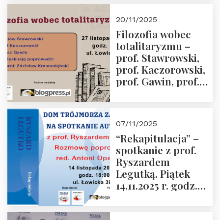
Kida, Magdalena
Murawska,
20/11/2025
Przemysław
Filozofia wobec
Sobolewski – 4
totalitaryzmu –
grudnia 2025 r.
prof. Stawrowski,
godz. 18:00.
prof. Kaczorowski,
prof. Gawin, prof.
Krasnodębski –
czwartek 27.11.2025
r. godz. 18:00
07/11/2025
“Rekapitulacja” –
spotkanie z prof.
Ryszardem
Legutką. Piątek
14.11.2025 r. godz.
18:00 w Domu
Trójmorza.