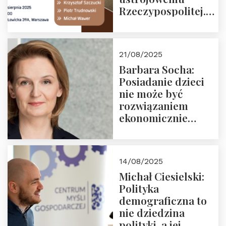
Rzeczypospolitej.
Zapraszamy na
drugie spotkanie z
cyklu “Polska
21/08/2025
Nowego
Barbara Socha:
Ćwierćwiecza”
Posiadanie dzieci
nie może być
rozwiązaniem
ekonomicznie
nieracjonalnym
14/08/2025
Michał Ciesielski:
Polityka
demograficzna to
nie dziedzina
polityki, a jej