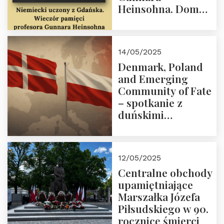
Heinsohna. Dom
Trójmorza 16 maja
2025 r. godz. 18:00.
Zapraszamy!
14/05/2025
Denmark, Poland
and Emerging
Community of Fate
– spotkanie z
duńskimi
konserwatystami
młodego pokolenia
w Domu Trójmorza
12/05/2025
Centralne obchody
upamiętniające
Marszałka Józefa
Piłsudskiego w 90.
rocznicę śmierci