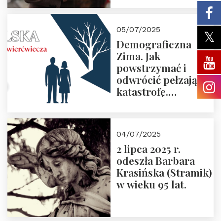
05/07/2025
Demograficzna
Zima. Jak
powstrzymać i
odwrócić pełzającą
katastrofę.
Zapraszamy na
pierwsze spotkanie
z cyklu “Polska
04/07/2025
Nowego
2 lipca 2025 r.
Ćwierćwiecza”
odeszła Barbara
Krasińska (Stramik)
w wieku 95 lat.