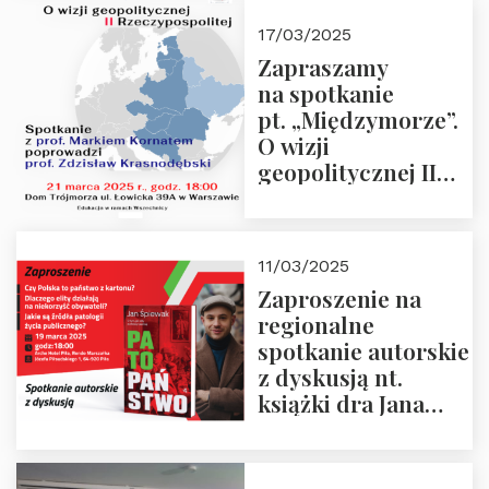
kwietnia 2025 r. –
17/03/2025
“Rosja-Niemcy…”
Zapraszamy
na spotkanie
pt. „Międzymorze”.
O wizji
geopolitycznej II
Rzeczypospolitej –
21.03.2025 r. o godz.
18:00 – prof. Kornat
11/03/2025
i prof.
Zaproszenie na
Krasnodębski
regionalne
spotkanie autorskie
z dyskusją nt.
książki dra Jana
Śpiewaka
“Patopaństwo”