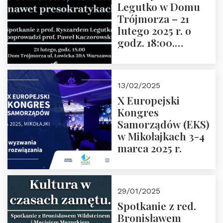
Legutko w Domu
Trójmorza – 21
lutego 2025 r. o
godz. 18:00.
Spotkanie prowadzi
prof. Paweł
Kaczorowski.
13/02/2025
Zapraszamy
X Europejski
Kongres
Samorządów (EKS)
w Mikołajkach 3-4
marca 2025 r.
29/01/2025
Spotkanie z red.
Bronisławem