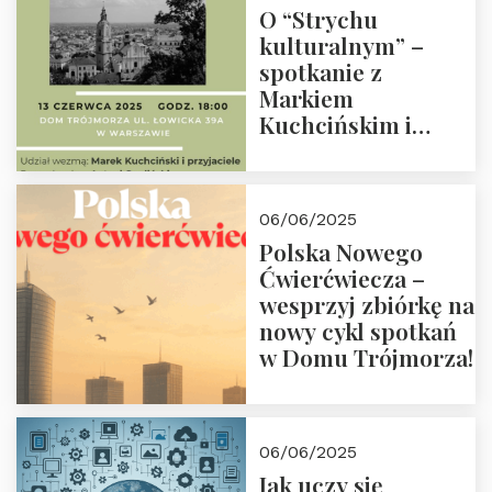
O “Strychu
kulturalnym” –
spotkanie z
Markiem
Kuchcińskim i
przyjaciółmi.
Zapraszamy 13
czerwca 2025 r. o
06/06/2025
18:00
Polska Nowego
Ćwierćwiecza –
wesprzyj zbiórkę na
nowy cykl spotkań
w Domu Trójmorza!
06/06/2025
Jak uczy się