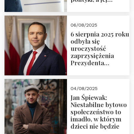
wymiar
06/08/2025
6 sierpnia 2025 roku
odbyła się
uroczystość
zaprzysiężenia
Prezydenta
Rzeczypospolitej
Polskiej Pana
Karola
04/08/2025
Nawrockiego
Jan Śpiewak:
Niestabilne bytowo
społeczeństwo to
imadło, w którym
dzieci nie będzie