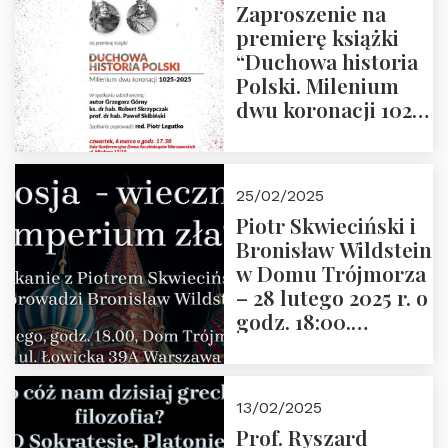
Zaproszenie na
premierę książki
“Duchowa historia
Polski. Milenium
dwu koronacji 1025-
2025” autorstwa
Grzegorza
Górnego, 6 marca
25/02/2025
2025 r. godz. 17:30,
Piotr Skwieciński i
DAW ul. Miodowa
Bronisław Wildstein
17/19
w Domu Trójmorza
– 28 lutego 2025 r. o
godz. 18:00.
Zapraszamy!
13/02/2025
Prof. Ryszard