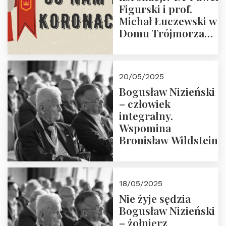
Figurski i prof.
Michał Łuczewski w
Domu Trójmorza
30.05.2025 r. godz.
18:00. Zapraszamy!
20/05/2025
Bogusław Nizieński
– człowiek
integralny.
Wspomina
Bronisław Wildstein
18/05/2025
Nie żyje sędzia
Bogusław Nizieński
– żołnierz