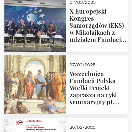
07/03/2025
X Europejski
Kongres
Samorządów (EKS)
w Mikołajkach z
udziałem Fundacji
Polska Wielki
Projekt – 2025 r.
27/02/2025
Wszechnica
Fundacji Polska
Wielki Projekt
zaprasza na cykl
seminaryjny pt.
“Zapomniane
arcydzieła filozofii
europejskiej”
26/02/2025