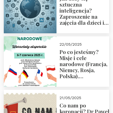
sztuczna
inteligencja?
Zaproszenie na
zajęcia dla dzieci i
rodziców
22/05/2025
Po co jesteśmy?
Misje i cele
narodowe (Francja,
Niemcy, Rosja,
Polska).
Dwudniowe
eksperckie
warsztaty.
21/05/2025
Zapraszamy do
Co nam po
zapisów.
koronacji? Dr Paweł