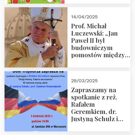
14/04/2025
Prof. Michał
Łuczewski: „Jan
Paweł II był
budowniczym
pomostów między
sprzecznościami”
29/03/2025
Zapraszamy na
spotkanie z reż.
Rafałem
Geremkiem, dr.
Justyną Schulz i
prof. Zdzisławem
Krasnodębskim – 4