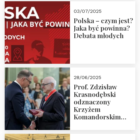
03/07/2025
Polska – czym jest?
Jaka być powinna?
Debata młodych
28/06/2025
Prof. Zdzisław
Krasnodębski
odznaczony
Krzyżem
Komandorskim
Orderu Odrodzenia
Polski