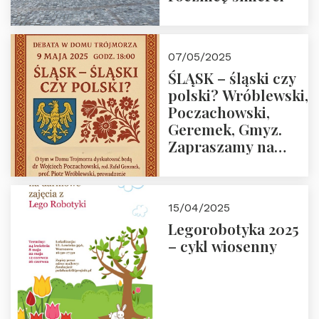
07/05/2025
ŚLĄSK – śląski czy
polski? Wróblewski,
Poczachowski,
Geremek, Gmyz.
Zapraszamy na
spotkanie 9 maja
2025 r. o godz. 18:00
do Domu
15/04/2025
Trójmorza.
Legorobotyka 2025
– cykl wiosenny