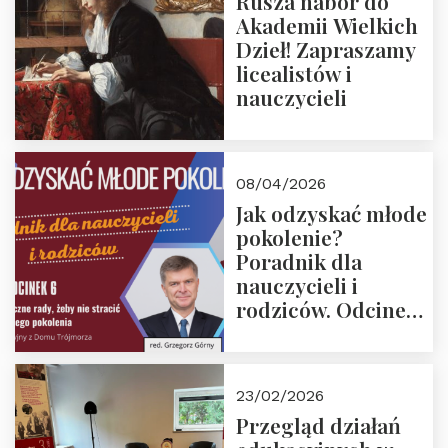
Rusza nabór do
Akademii Wielkich
Dzieł! Zapraszamy
licealistów i
nauczycieli
08/04/2026
Jak odzyskać młode
pokolenie?
Poradnik dla
nauczycieli i
rodziców. Odcinek
6. Tranzycja
płciowa jako rytuał
przejścia.
23/02/2026
Rozmawiają red.
Przegląd działań
Grzegorz Górny i