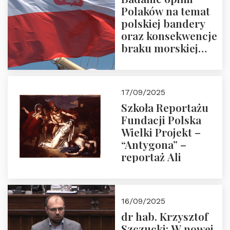
Polaków na temat
polskiej bandery
oraz konsekwencje
braku morskiej
floty handlowej pod
narodową banderą
17/09/2025
Szkoła Reportażu
Fundacji Polska
Wielki Projekt –
“Antygona” –
reportaż Ali
16/09/2025
dr hab. Krzysztof
Szczucki: W nowej