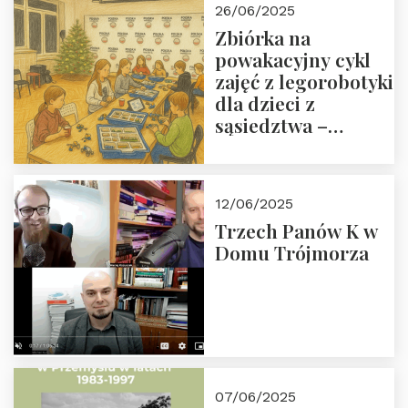
26/06/2025
Zbiórka na
powakacyjny cykl
zajęć z legorobotyki
dla dzieci z
sąsiedztwa –
wesprzyj
społeczno-
edukacyjną misję
12/06/2025
Fundacji
Trzech Panów K w
Domu Trójmorza
07/06/2025