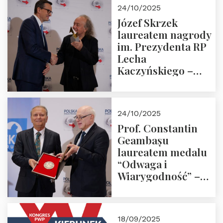
Zapraszamy!
24/10/2025
Józef Skrzek
laureatem nagrody
im. Prezydenta RP
Lecha
Kaczyńskiego –
Laudacja
24/10/2025
Prof. Constantin
Geambașu
laureatem medalu
“Odwaga i
Wiarygodność” –
Laudacja
18/09/2025