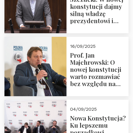
konstytucji dajmy
silną władzę
prezydentowi i
pożegnajmy
dziedzictwo
Okrągłego Stołu
16/09/2025
Prof. Jan
Majchrowski: O
nowej konstytucji
warto rozmawiać
bez względu na
rezultat
04/09/2025
Nowa Konstytucja?
Ku lepszemu
porządkowi