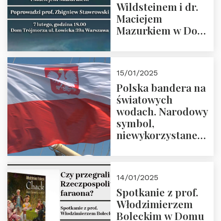
Wildsteinem i dr.
Maciejem
Mazurkiem w Domu
Trójmorza – 7
lutego 2025 r. o
godz. 18:00.
15/01/2025
Prowadzi prof.
Polska bandera na
Zbigniew
światowych
Stawrowski
wodach. Narodowy
symbol,
niewykorzystane
możliwości i
wyzwania
przyszłości
14/01/2025
Spotkanie z prof.
Włodzimierzem
Boleckim w Domu