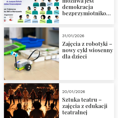
możliwa jest
demokracja
bezprzymiotnikowa?
13-14 marca 2026 r.
w Domu Trójmorza.
Zapisz się!
31/01/2026
Zajęcia z robotyki –
nowy cykl wiosenny
dla dzieci
20/01/2026
Sztuka teatru –
zajęcia z edukacji
teatralnej