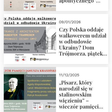
apolitycznego”
Manna. Dom
Trójmorza, piątek
23 stycznia 2026 r.,
09/01/2026
godz. 18:00.
Czy Polska oddaje
Zapraszamy!
walkowerem udział
w odbudowie
Ukrainy? Dom
Trójmorza, piątek
16 stycznia 2026 r.,
godz. 18:00.
Zapraszamy!
11/12/2025
„Pisarz, który
narodził się w
stalinowskim
więzieniu” –
wieczór pamięci