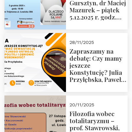
Gursztyn, dr Maciej
Więźniów
Mazurek – piątek
Politycznych PRL o
5.12.2025 r. godz.
godz. 16:00 – 19
18:00 Dom
grudnia 2025 r.
Trójmorza.
28/11/2025
Zapraszamy na
debatę: Czy mamy
jeszcze
Konstytucję? Julia
Przyłębska, Paweł
Jabłoński, Oskar
Kida, Magdalena
Murawska,
20/11/2025
Przemysław
Filozofia wobec
Sobolewski – 4
totalitaryzmu –
grudnia 2025 r.
prof. Stawrowski,
godz. 18:00.