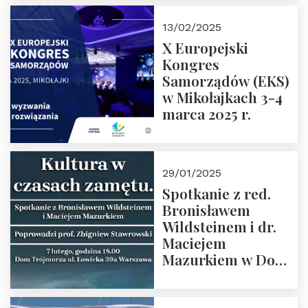
prof. Paweł
Kaczorowski.
13/02/2025
Zapraszamy
X Europejski
Kongres
Samorządów (EKS)
w Mikołajkach 3-4
marca 2025 r.
29/01/2025
Spotkanie z red.
Bronisławem
Wildsteinem i dr.
Maciejem
Mazurkiem w Domu
Trójmorza – 7
lutego 2025 r. o