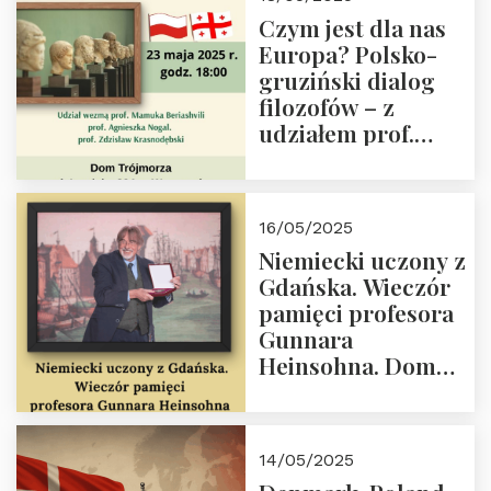
społeczny, członek
Czym jest dla nas
Kapituły Nagrody
Europa? Polsko-
im. Prezydenta
gruziński dialog
Lecha
filozofów – z
Kaczyńskiego.
udziałem prof.
Wielki autorytet.
Mamuki
Beriashvili’ego, prof.
Agnieszki Nogal.
16/05/2025
Dom Trójmorza 23
Niemiecki uczony z
maja 2025 r. godz.
Gdańska. Wieczór
18:00.
pamięci profesora
Gunnara
Heinsohna. Dom
Trójmorza 16 maja
2025 r. godz. 18:00.
Zapraszamy!
14/05/2025