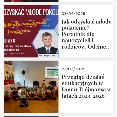
08/04/2026
Jak odzyskać młode
pokolenie?
Poradnik dla
nauczycieli i
rodziców. Odcinek
6. Tranzycja
płciowa jako rytuał
przejścia.
23/02/2026
Rozmawiają red.
Przegląd działań
Grzegorz Górny i
edukacyjnych w
prof. Michał
Domu Trójmorza w
Łuczewski
latach 2023-2026