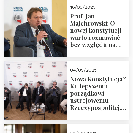
Okrągłego Stołu
16/09/2025
Prof. Jan
Majchrowski: O
nowej konstytucji
warto rozmawiać
bez względu na
rezultat
04/09/2025
Nowa Konstytucja?
Ku lepszemu
porządkowi
ustrojowemu
Rzeczypospolitej.
Zapraszamy do
obejrzenia nagrania
24/08/2025