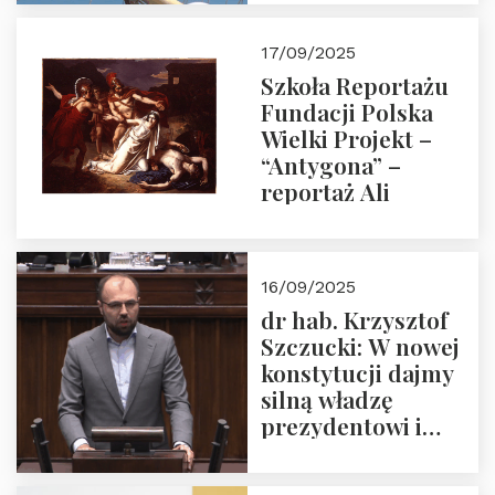
narodową banderą
17/09/2025
Szkoła Reportażu
Fundacji Polska
Wielki Projekt –
“Antygona” –
reportaż Ali
16/09/2025
dr hab. Krzysztof
Szczucki: W nowej
konstytucji dajmy
silną władzę
prezydentowi i
pożegnajmy
dziedzictwo