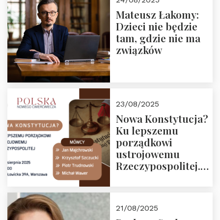
Mateusz Łakomy:
Dzieci nie będzie
tam, gdzie nie ma
związków
23/08/2025
Nowa Konstytucja?
Ku lepszemu
porządkowi
ustrojowemu
Rzeczypospolitej.
Zapraszamy na
drugie spotkanie z
cyklu “Polska
21/08/2025
Nowego