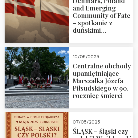
Denmark, Poland
and Emerging
Community of Fate
– spotkanie z
duńskimi
konserwatystami
młodego pokolenia
w Domu Trójmorza
12/05/2025
Centralne obchody
upamiętniające
Marszałka Józefa
Piłsudskiego w 90.
rocznicę śmierci
07/05/2025
ŚLĄSK – śląski czy