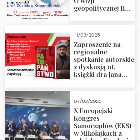
O wizji
geopolitycznej II
Rzeczypospolitej –
21.03.2025 r. o godz.
18:00 – prof. Kornat
11/03/2025
i prof.
Zaproszenie na
Krasnodębski
regionalne
spotkanie autorskie
z dyskusją nt.
książki dra Jana
Śpiewaka
“Patopaństwo”
07/03/2025
X Europejski
Kongres
Samorządów (EKS)
w Mikołajkach z