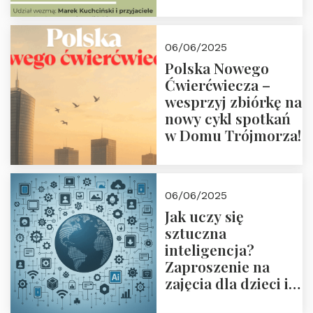
przyjaciółmi.
Zapraszamy 13
czerwca 2025 r. o
06/06/2025
18:00
Polska Nowego
Ćwierćwiecza –
wesprzyj zbiórkę na
nowy cykl spotkań
w Domu Trójmorza!
06/06/2025
Jak uczy się
sztuczna
inteligencja?
Zaproszenie na
zajęcia dla dzieci i
rodziców