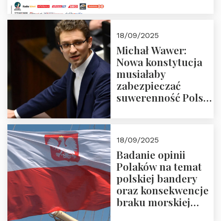
18/09/2025
Michał Wawer:
Nowa konstytucja
musiałaby
zabezpieczać
suwerenność Polski
i stanowić wyraz
jedności narodowej
18/09/2025
Badanie opinii
Polaków na temat
polskiej bandery
oraz konsekwencje
braku morskiej
floty handlowej pod