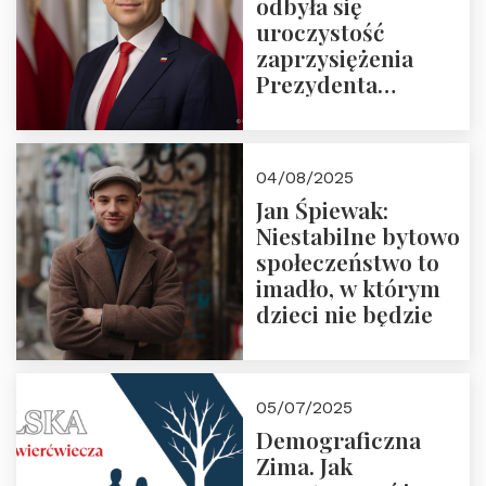
odbyła się
uroczystość
zaprzysiężenia
Prezydenta
Rzeczypospolitej
Polskiej Pana
Karola
04/08/2025
Nawrockiego
Jan Śpiewak:
Niestabilne bytowo
społeczeństwo to
imadło, w którym
dzieci nie będzie
05/07/2025
Demograficzna
Zima. Jak