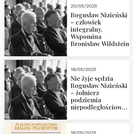
20/05/2025
Bogusław Nizieński
– człowiek
integralny.
Wspomina
Bronisław Wildstein
18/05/2025
Nie żyje sędzia
Bogusław Nizieński
– żołnierz
podziemia
niepodległościowego
(NOW-AK), Kawaler
Orderu Orła
Białego, działacz
18/05/2025