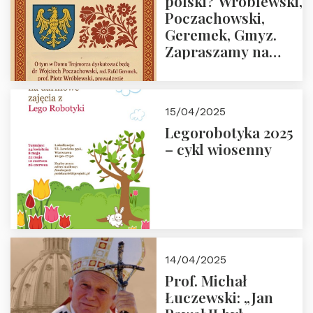
polski? Wróblewski,
Poczachowski,
Geremek, Gmyz.
Zapraszamy na
spotkanie 9 maja
2025 r. o godz. 18:00
do Domu
15/04/2025
Trójmorza.
Legorobotyka 2025
– cykl wiosenny
14/04/2025
Prof. Michał
Łuczewski: „Jan