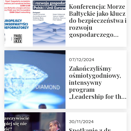
Konferencja: Morze
Bałtyckie jako klucz
do bezpieczeństwa i
rozwoju
gospodarczego
Polski i Unii
Europejskiej –
13.12.2024 r.
07/12/2024
ZAPRASZAMY
Zakończyliśmy
ośmiotygodniowy,
intensywny
program
„Leadership for the
Future” 18.10.2024 r.
– 07.12.2024 r.
30/11/2024
Spotkanie z dr.