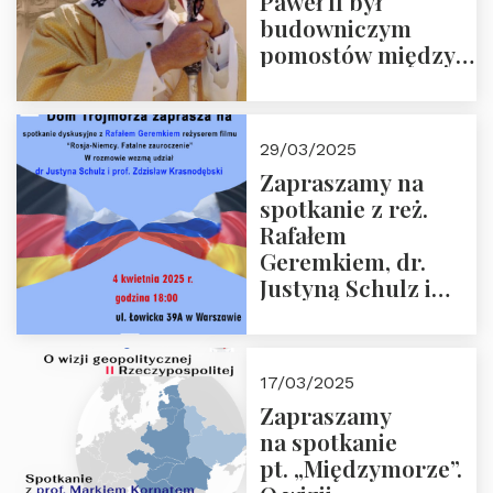
Paweł II był
budowniczym
pomostów między
sprzecznościami”
29/03/2025
Zapraszamy na
spotkanie z reż.
Rafałem
Geremkiem, dr.
Justyną Schulz i
prof. Zdzisławem
Krasnodębskim – 4
kwietnia 2025 r. –
17/03/2025
“Rosja-Niemcy…”
Zapraszamy
na spotkanie
pt. „Międzymorze”.