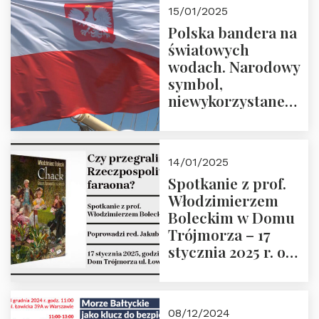
godz. 18:00.
15/01/2025
Prowadzi prof.
Polska bandera na
Zbigniew
światowych
Stawrowski
wodach. Narodowy
symbol,
niewykorzystane
możliwości i
wyzwania
przyszłości
14/01/2025
Spotkanie z prof.
Włodzimierzem
Boleckim w Domu
Trójmorza – 17
stycznia 2025 r. o
godz. 18:00.
Prowadzi red. Jakub
Moroz
08/12/2024