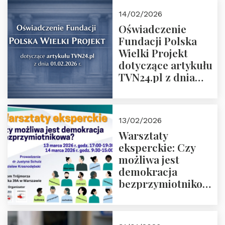
14/02/2026
Oświadczenie
Fundacji Polska
Wielki Projekt
dotyczące artykułu
TVN24.pl z dnia
01.02.2026 r.
13/02/2026
Warsztaty
eksperckie: Czy
możliwa jest
demokracja
bezprzymiotnikowa?
13-14 marca 2026 r.
w Domu Trójmorza.
Zapisz się!