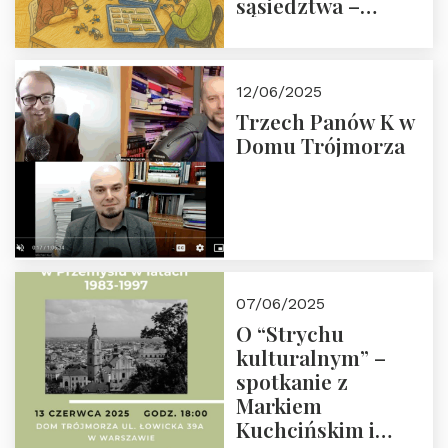
sąsiedztwa –
wesprzyj
społeczno-
edukacyjną misję
12/06/2025
Fundacji
Trzech Panów K w
Domu Trójmorza
07/06/2025
O “Strychu
kulturalnym” –
spotkanie z
Markiem
Kuchcińskim i