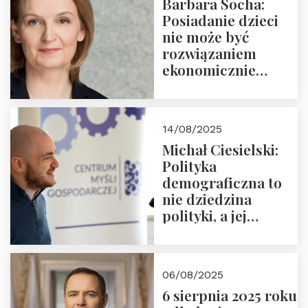
Barbara Socha:
Ćwierćwiecza”
Posiadanie dzieci
nie może być
rozwiązaniem
ekonomicznie
nieracjonalnym
14/08/2025
Michał Ciesielski:
Polityka
demograficzna to
nie dziedzina
polityki, a jej
wymiar
06/08/2025
6 sierpnia 2025 roku