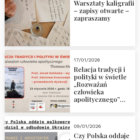
Warsztaty kaligrafii
– zapisy otwarte –
zapraszamy
17/01/2026
Relacja tradycji i
polityki w świetle
„Rozważań
człowieka
apolitycznego”
Manna. Dom
Trójmorza, piątek
23 stycznia 2026 r.,
09/01/2026
godz. 18:00.
Czy Polska oddaje
Zapraszamy!