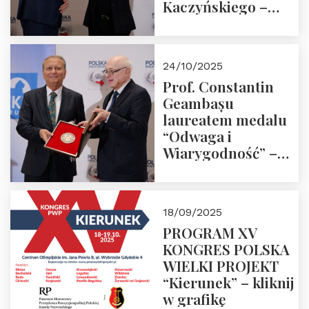
Kaczyńskiego –
Laudacja
24/10/2025
Prof. Constantin
Geambașu
laureatem medalu
“Odwaga i
Wiarygodność” –
Laudacja
18/09/2025
PROGRAM XV
KONGRES POLSKA
WIELKI PROJEKT
“Kierunek” – kliknij
w grafikę