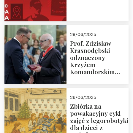
28/06/2025
Prof. Zdzisław
Krasnodębski
odznaczony
Krzyżem
Komandorskim
Orderu Odrodzenia
Polski
26/06/2025
Zbiórka na
powakacyjny cykl
zajęć z legorobotyki
dla dzieci z