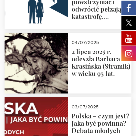
powstrzymać i
odwrócić pełzającą
katastrofę.
Zapraszamy na
pierwsze spotkanie
z cyklu “Polska
04/07/2025
Nowego
2 lipca 2025 r.
Ćwierćwiecza”
odeszła Barbara
Krasińska (Stramik)
w wieku 95 lat.
03/07/2025
Polska – czym jest?
Jaka być powinna?
Debata młodych