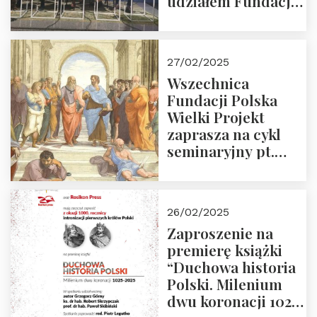
udziałem Fundacji
Polska Wielki
Projekt – 2025 r.
27/02/2025
Wszechnica
Fundacji Polska
Wielki Projekt
zaprasza na cykl
seminaryjny pt.
“Zapomniane
arcydzieła filozofii
europejskiej”
26/02/2025
Zaproszenie na
premierę książki
“Duchowa historia
Polski. Milenium
dwu koronacji 1025-