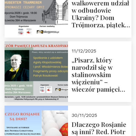
walkowerem udział
w odbudowie
Ukrainy? Dom
Trójmorza, piątek
16 stycznia 2026 r.,
godz. 18:00.
Zapraszamy!
11/12/2025
„Pisarz, który
narodził się w
stalinowskim
więzieniu” –
wieczór pamięci
Janusza
Krasińskiego o
godz. 18:00 oraz
30/11/2025
zwiedzanie
Dlaczego Rosjanie
Muzeum Żołnierzy
są inni? Red. Piotr
Wyklętych i