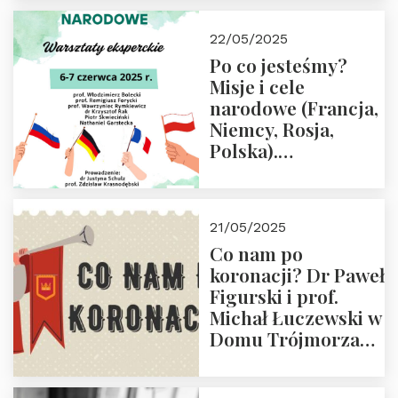
22/05/2025
Po co jesteśmy?
Misje i cele
narodowe (Francja,
Niemcy, Rosja,
Polska).
Dwudniowe
eksperckie
warsztaty.
21/05/2025
Zapraszamy do
Co nam po
zapisów.
koronacji? Dr Paweł
Figurski i prof.
Michał Łuczewski w
Domu Trójmorza
30.05.2025 r. godz.
18:00. Zapraszamy!