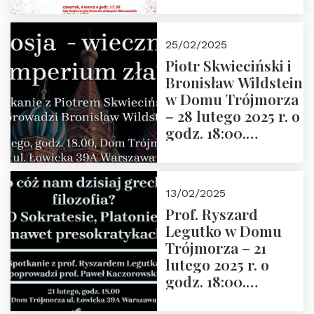
2025” autorstwa
Grzegorza
Górnego, 6 marca
25/02/2025
2025 r. godz. 17:30,
Piotr Skwieciński i
DAW ul. Miodowa
Bronisław Wildstein
17/19
w Domu Trójmorza
– 28 lutego 2025 r. o
godz. 18:00.
Zapraszamy!
13/02/2025
Prof. Ryszard
Legutko w Domu
Trójmorza – 21
lutego 2025 r. o
godz. 18:00.
Spotkanie prowadzi