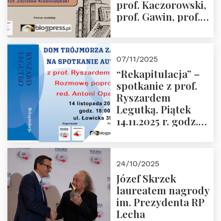
prof. Kaczorowski,
prof. Gawin, prof.
Krasnodębski –
czwartek 27.11.2025
r. godz. 18:00
07/11/2025
“Rekapitulacja” –
spotkanie z prof.
Ryszardem
Legutką. Piątek
14.11.2025 r. godz.
18:00 w Domu
Trójmorza.
Zapraszamy!
24/10/2025
Józef Skrzek
laureatem nagrody
im. Prezydenta RP
Lecha