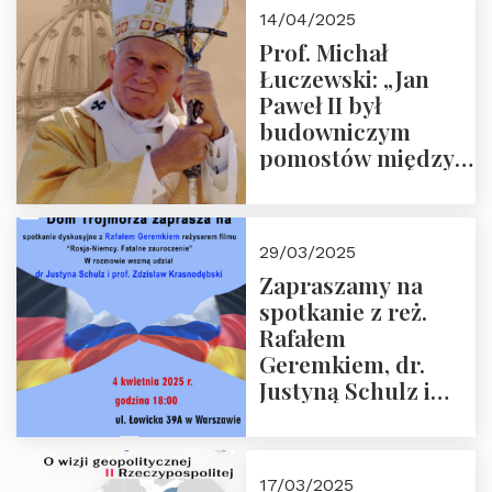
14/04/2025
Prof. Michał
Łuczewski: „Jan
Paweł II był
budowniczym
pomostów między
sprzecznościami”
29/03/2025
Zapraszamy na
spotkanie z reż.
Rafałem
Geremkiem, dr.
Justyną Schulz i
prof. Zdzisławem
Krasnodębskim – 4
kwietnia 2025 r. –
17/03/2025