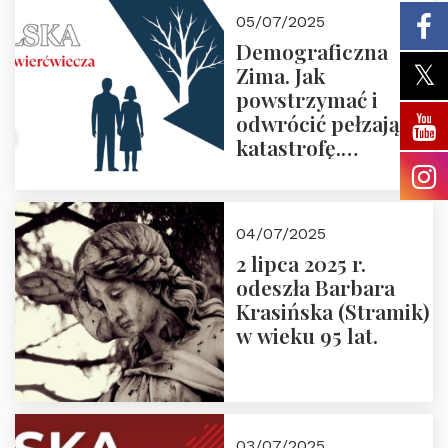
05/07/2025
Demograficzna
Zima. Jak
powstrzymać i
odwrócić pełzającą
katastrofę.
Zapraszamy na
pierwsze spotkanie
z cyklu “Polska
04/07/2025
Nowego
2 lipca 2025 r.
Ćwierćwiecza”
odeszła Barbara
Krasińska (Stramik)
w wieku 95 lat.
03/07/2025