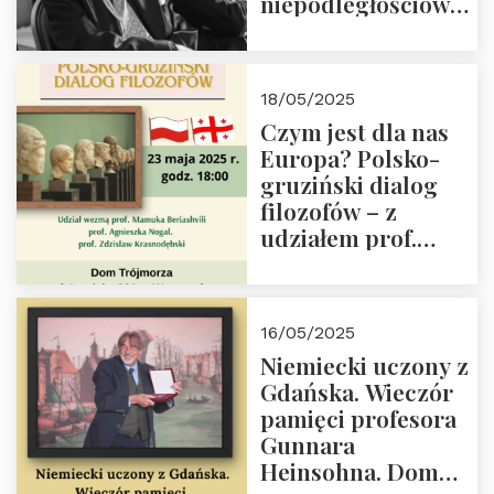
niepodległościowego
(NOW-AK), Kawaler
Orderu Orła
Białego, działacz
18/05/2025
społeczny, członek
Czym jest dla nas
Kapituły Nagrody
Europa? Polsko-
im. Prezydenta
gruziński dialog
Lecha
filozofów – z
Kaczyńskiego.
udziałem prof.
Wielki autorytet.
Mamuki
Beriashvili’ego, prof.
Agnieszki Nogal.
16/05/2025
Dom Trójmorza 23
Niemiecki uczony z
maja 2025 r. godz.
Gdańska. Wieczór
18:00.
pamięci profesora
Gunnara
Heinsohna. Dom