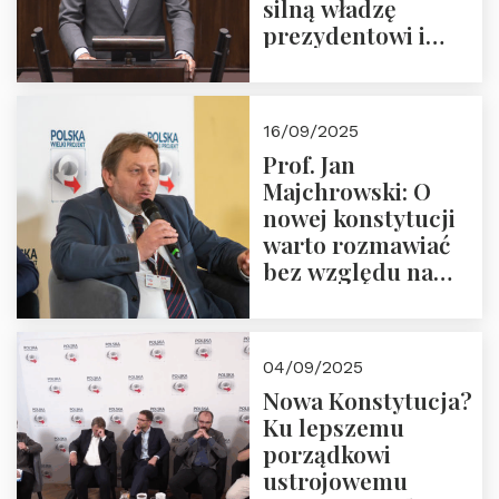
silną władzę
prezydentowi i
pożegnajmy
dziedzictwo
Okrągłego Stołu
16/09/2025
Prof. Jan
Majchrowski: O
nowej konstytucji
warto rozmawiać
bez względu na
rezultat
04/09/2025
Nowa Konstytucja?
Ku lepszemu
porządkowi
ustrojowemu