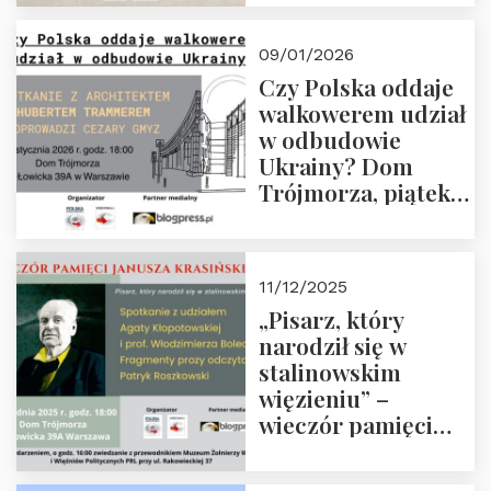
Trójmorza, piątek
23 stycznia 2026 r.,
09/01/2026
godz. 18:00.
Czy Polska oddaje
Zapraszamy!
walkowerem udział
w odbudowie
Ukrainy? Dom
Trójmorza, piątek
16 stycznia 2026 r.,
godz. 18:00.
Zapraszamy!
11/12/2025
„Pisarz, który
narodził się w
stalinowskim
więzieniu” –
wieczór pamięci
Janusza
Krasińskiego o