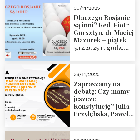
godz. 18:00 oraz
30/11/2025
zwiedzanie
Dlaczego Rosjanie
Muzeum Żołnierzy
są inni? Red. Piotr
Wyklętych i
Gursztyn, dr Maciej
Więźniów
Mazurek – piątek
Politycznych PRL o
5.12.2025 r. godz.
godz. 16:00 – 19
18:00 Dom
grudnia 2025 r.
Trójmorza.
28/11/2025
Zapraszamy na
debatę: Czy mamy
jeszcze
Konstytucję? Julia
Przyłębska, Paweł
Jabłoński, Oskar
Kida, Magdalena
Murawska,