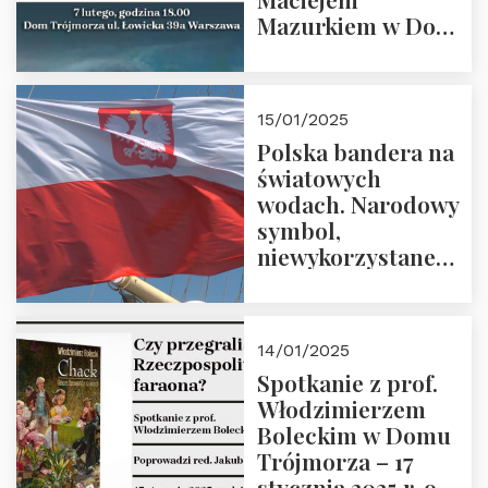
Mazurkiem w Domu
Trójmorza – 7
lutego 2025 r. o
godz. 18:00.
15/01/2025
Prowadzi prof.
Polska bandera na
Zbigniew
światowych
Stawrowski
wodach. Narodowy
symbol,
niewykorzystane
możliwości i
wyzwania
przyszłości
14/01/2025
Spotkanie z prof.
Włodzimierzem
Boleckim w Domu
Trójmorza – 17
stycznia 2025 r. o