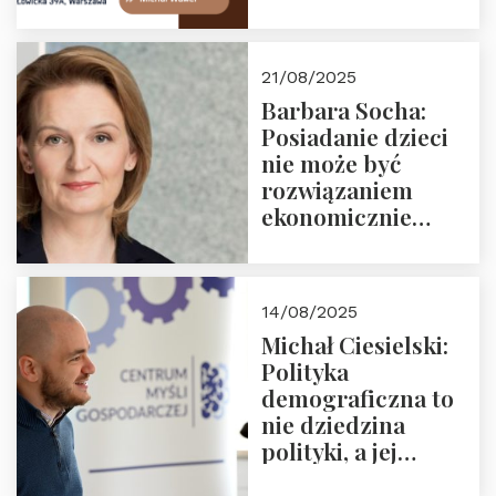
Zapraszamy na
drugie spotkanie z
cyklu “Polska
21/08/2025
Nowego
Barbara Socha:
Ćwierćwiecza”
Posiadanie dzieci
nie może być
rozwiązaniem
ekonomicznie
nieracjonalnym
14/08/2025
Michał Ciesielski:
Polityka
demograficzna to
nie dziedzina
polityki, a jej
wymiar