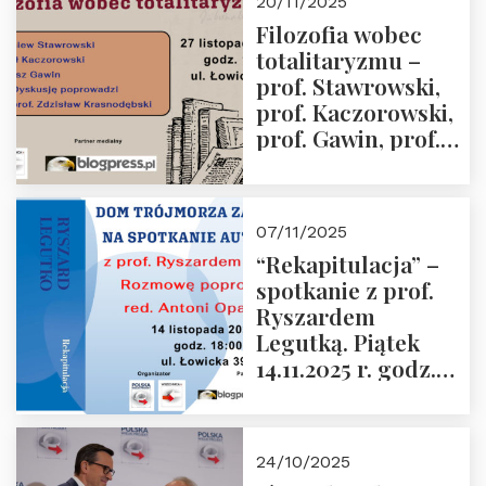
20/11/2025
Przemysław
Filozofia wobec
Sobolewski – 4
totalitaryzmu –
grudnia 2025 r.
prof. Stawrowski,
godz. 18:00.
prof. Kaczorowski,
prof. Gawin, prof.
Krasnodębski –
czwartek 27.11.2025
r. godz. 18:00
07/11/2025
“Rekapitulacja” –
spotkanie z prof.
Ryszardem
Legutką. Piątek
14.11.2025 r. godz.
18:00 w Domu
Trójmorza.
Zapraszamy!
24/10/2025