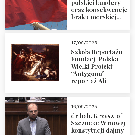
polskiej bandery
oraz konsekwencje
braku morskiej
floty handlowej pod
narodową banderą
17/09/2025
Szkoła Reportażu
Fundacji Polska
Wielki Projekt –
“Antygona” –
reportaż Ali
16/09/2025
dr hab. Krzysztof
Szczucki: W nowej
konstytucji dajmy