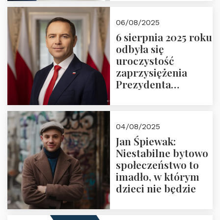
06/08/2025
6 sierpnia 2025 roku
odbyła się
uroczystość
zaprzysiężenia
Prezydenta
Rzeczypospolitej
Polskiej Pana
Karola
04/08/2025
Nawrockiego
Jan Śpiewak:
Niestabilne bytowo
społeczeństwo to
imadło, w którym
dzieci nie będzie