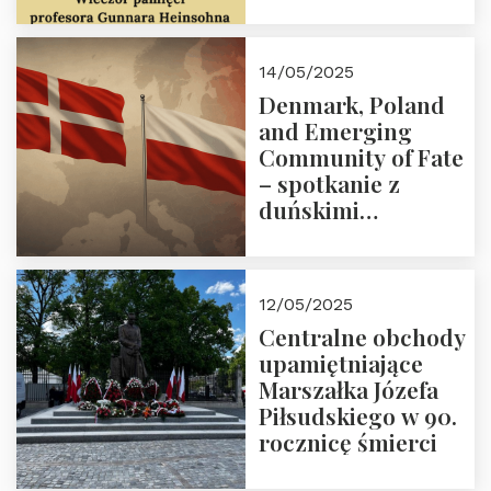
Trójmorza 16 maja
2025 r. godz. 18:00.
Zapraszamy!
14/05/2025
Denmark, Poland
and Emerging
Community of Fate
– spotkanie z
duńskimi
konserwatystami
młodego pokolenia
w Domu Trójmorza
12/05/2025
Centralne obchody
upamiętniające
Marszałka Józefa
Piłsudskiego w 90.
rocznicę śmierci