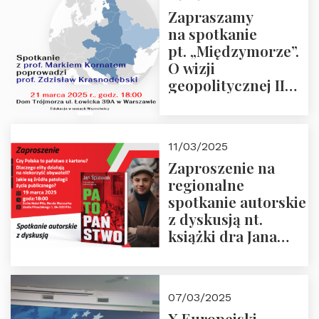
“Rosja-Niemcy…”
Zapraszamy
na spotkanie
pt. „Międzymorze”.
O wizji
geopolitycznej II
Rzeczypospolitej –
21.03.2025 r. o godz.
18:00 – prof. Kornat
11/03/2025
i prof.
Zaproszenie na
Krasnodębski
regionalne
spotkanie autorskie
z dyskusją nt.
książki dra Jana
Śpiewaka
“Patopaństwo”
07/03/2025
X Europejski