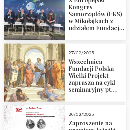
Kongres
Samorządów (EKS)
w Mikołajkach z
udziałem Fundacji
Polska Wielki
Projekt – 2025 r.
27/02/2025
Wszechnica
Fundacji Polska
Wielki Projekt
zaprasza na cykl
seminaryjny pt.
“Zapomniane
arcydzieła filozofii
europejskiej”
26/02/2025
Zaproszenie na
premierę książki