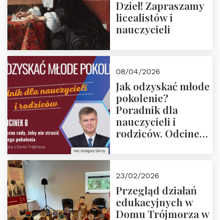
Dzieł! Zapraszamy
licealistów i
nauczycieli
08/04/2026
Jak odzyskać młode
pokolenie?
Poradnik dla
nauczycieli i
rodziców. Odcinek
6. Tranzycja
płciowa jako rytuał
przejścia.
23/02/2026
Rozmawiają red.
Przegląd działań
Grzegorz Górny i
edukacyjnych w
prof. Michał
Domu Trójmorza w
Łuczewski