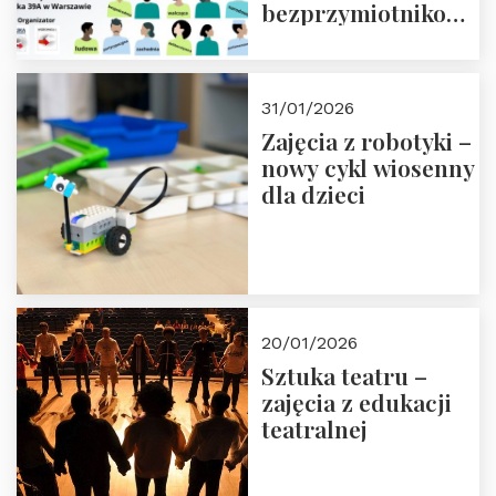
bezprzymiotnikowa?
13-14 marca 2026 r.
w Domu Trójmorza.
Zapisz się!
31/01/2026
Zajęcia z robotyki –
nowy cykl wiosenny
dla dzieci
20/01/2026
Sztuka teatru –
zajęcia z edukacji
teatralnej