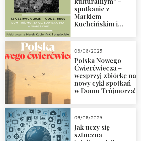
kulturalnym” –
spotkanie z
Markiem
Kuchcińskim i
przyjaciółmi.
Zapraszamy 13
czerwca 2025 r. o
06/06/2025
18:00
Polska Nowego
Ćwierćwiecza –
wesprzyj zbiórkę na
nowy cykl spotkań
w Domu Trójmorza!
06/06/2025
Jak uczy się
sztuczna