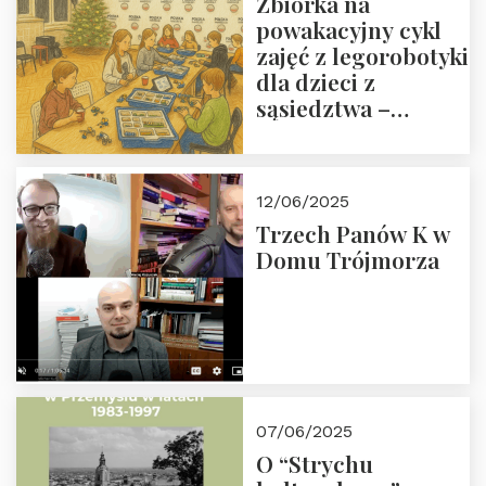
Zbiórka na
powakacyjny cykl
zajęć z legorobotyki
dla dzieci z
sąsiedztwa –
wesprzyj
społeczno-
edukacyjną misję
12/06/2025
Fundacji
Trzech Panów K w
Domu Trójmorza
07/06/2025
O “Strychu