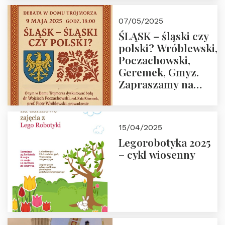
07/05/2025
ŚLĄSK – śląski czy
polski? Wróblewski,
Poczachowski,
Geremek, Gmyz.
Zapraszamy na
spotkanie 9 maja
2025 r. o godz. 18:00
do Domu
15/04/2025
Trójmorza.
Legorobotyka 2025
– cykl wiosenny