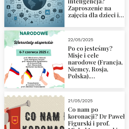
inteligencja?
Zaproszenie na
zajęcia dla dzieci i
rodziców
22/05/2025
Po co jesteśmy?
Misje i cele
narodowe (Francja,
Niemcy, Rosja,
Polska).
Dwudniowe
eksperckie
warsztaty.
21/05/2025
Zapraszamy do
Co nam po
zapisów.
koronacji? Dr Paweł
Figurski i prof.