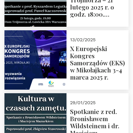
lutego 2025 r. o
godz. 18:00.
Spotkanie prowadzi
prof. Paweł
Kaczorowski.
13/02/2025
Zapraszamy
X Europejski
Kongres
Samorządów (EKS)
w Mikołajkach 3-4
marca 2025 r.
29/01/2025
Spotkanie z red.
Bronisławem
Wildsteinem i dr.
Maciejem