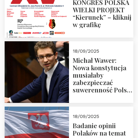
KONGRES POLSKA
WIELKI PROJEKT
“Kierunek” – kliknij
w grafikę
18/09/2025
Michał Wawer:
Nowa konstytucja
musiałaby
zabezpieczać
suwerenność Polski
i stanowić wyraz
jedności narodowej
18/09/2025
Badanie opinii
Polaków na temat