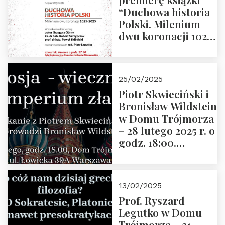
“Duchowa historia
Polski. Milenium
dwu koronacji 1025-
2025” autorstwa
Grzegorza
Górnego, 6 marca
25/02/2025
2025 r. godz. 17:30,
Piotr Skwieciński i
DAW ul. Miodowa
Bronisław Wildstein
17/19
w Domu Trójmorza
– 28 lutego 2025 r. o
godz. 18:00.
Zapraszamy!
13/02/2025
Prof. Ryszard
Legutko w Domu
Trójmorza – 21