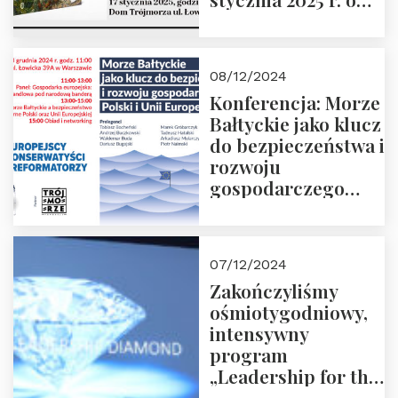
godz. 18:00.
Prowadzi red. Jakub
Moroz
08/12/2024
Konferencja: Morze
Bałtyckie jako klucz
do bezpieczeństwa i
rozwoju
gospodarczego
Polski i Unii
Europejskiej –
13.12.2024 r.
07/12/2024
ZAPRASZAMY
Zakończyliśmy
ośmiotygodniowy,
intensywny
program
„Leadership for the
Future” 18.10.2024 r.