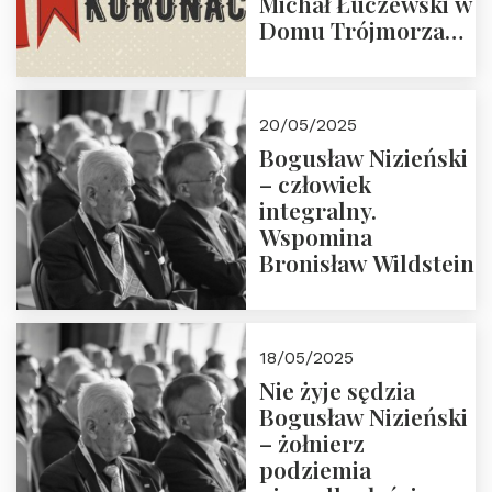
Michał Łuczewski w
Domu Trójmorza
30.05.2025 r. godz.
18:00. Zapraszamy!
20/05/2025
Bogusław Nizieński
– człowiek
integralny.
Wspomina
Bronisław Wildstein
18/05/2025
Nie żyje sędzia
Bogusław Nizieński
– żołnierz
podziemia