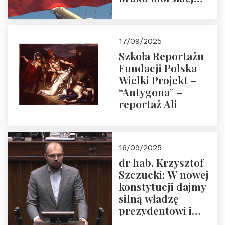
floty handlowej pod
narodową banderą
17/09/2025
Szkoła Reportażu
Fundacji Polska
Wielki Projekt –
“Antygona” –
reportaż Ali
16/09/2025
dr hab. Krzysztof
Szczucki: W nowej
konstytucji dajmy
silną władzę
prezydentowi i
pożegnajmy