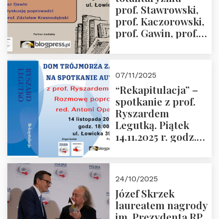
prof. Stawrowski,
godz. 18:00.
prof. Kaczorowski,
prof. Gawin, prof.
Krasnodębski –
czwartek 27.11.2025
r. godz. 18:00
07/11/2025
“Rekapitulacja” –
spotkanie z prof.
Ryszardem
Legutką. Piątek
14.11.2025 r. godz.
18:00 w Domu
Trójmorza.
Zapraszamy!
24/10/2025
Józef Skrzek
laureatem nagrody
im. Prezydenta RP