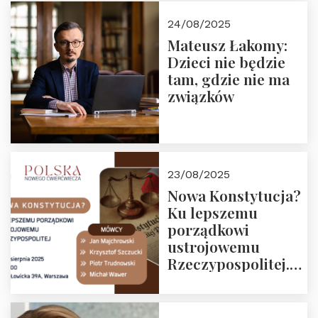
24/08/2025
Mateusz Łakomy:
Dzieci nie będzie
tam, gdzie nie ma
związków
23/08/2025
Nowa Konstytucja?
Ku lepszemu
porządkowi
ustrojowemu
Rzeczypospolitej.
Zapraszamy na
drugie spotkanie z
cyklu “Polska