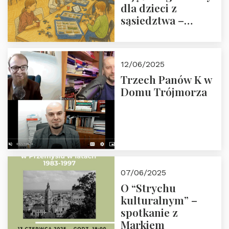
dla dzieci z
sąsiedztwa –
wesprzyj
społeczno-
edukacyjną misję
12/06/2025
Fundacji
Trzech Panów K w
Domu Trójmorza
07/06/2025
O “Strychu
kulturalnym” –
spotkanie z
Markiem