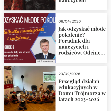
08/04/2026
Jak odzyskać młode
pokolenie?
Poradnik dla
nauczycieli i
rodziców. Odcinek
6. Tranzycja
płciowa jako rytuał
przejścia.
23/02/2026
Rozmawiają red.
Przegląd działań
Grzegorz Górny i
edukacyjnych w
prof. Michał
Domu Trójmorza w
Łuczewski
latach 2023-2026