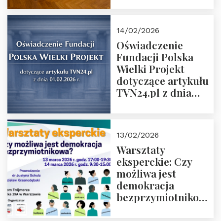
14/02/2026
Oświadczenie
Fundacji Polska
Wielki Projekt
dotyczące artykułu
TVN24.pl z dnia
01.02.2026 r.
13/02/2026
Warsztaty
eksperckie: Czy
możliwa jest
demokracja
bezprzymiotnikowa?
13-14 marca 2026 r.
w Domu Trójmorza.