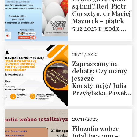
są inni? Red. Piotr
Wyklętych i
Gursztyn, dr Maciej
Więźniów
Mazurek – piątek
Politycznych PRL o
5.12.2025 r. godz.
godz. 16:00 – 19
18:00 Dom
grudnia 2025 r.
Trójmorza.
28/11/2025
Zapraszamy na
debatę: Czy mamy
jeszcze
Konstytucję? Julia
Przyłębska, Paweł
Jabłoński, Oskar
Kida, Magdalena
Murawska,
20/11/2025
Przemysław
Filozofia wobec
Sobolewski – 4
totalitaryzmu –
grudnia 2025 r.