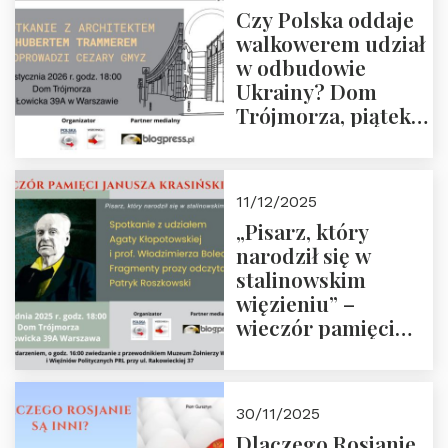
Czy Polska oddaje
Zapraszamy!
walkowerem udział
w odbudowie
Ukrainy? Dom
Trójmorza, piątek
16 stycznia 2026 r.,
godz. 18:00.
Zapraszamy!
11/12/2025
„Pisarz, który
narodził się w
stalinowskim
więzieniu” –
wieczór pamięci
Janusza
Krasińskiego o
godz. 18:00 oraz
30/11/2025
zwiedzanie
Dlaczego Rosjanie
Muzeum Żołnierzy