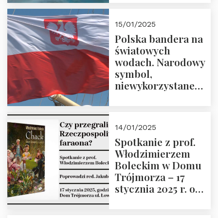
lutego 2025 r. o
godz. 18:00.
15/01/2025
Prowadzi prof.
Polska bandera na
Zbigniew
światowych
Stawrowski
wodach. Narodowy
symbol,
niewykorzystane
możliwości i
wyzwania
przyszłości
14/01/2025
Spotkanie z prof.
Włodzimierzem
Boleckim w Domu
Trójmorza – 17
stycznia 2025 r. o
godz. 18:00.
Prowadzi red. Jakub