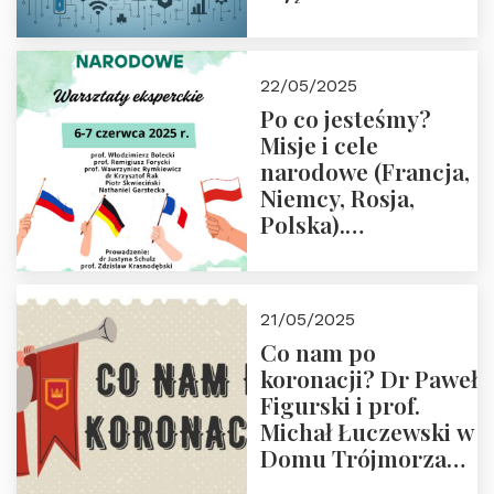
rodziców
22/05/2025
Po co jesteśmy?
Misje i cele
narodowe (Francja,
Niemcy, Rosja,
Polska).
Dwudniowe
eksperckie
warsztaty.
21/05/2025
Zapraszamy do
Co nam po
zapisów.
koronacji? Dr Paweł
Figurski i prof.
Michał Łuczewski w
Domu Trójmorza
30.05.2025 r. godz.