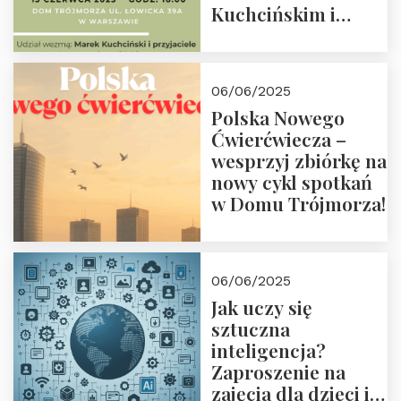
Kuchcińskim i
przyjaciółmi.
Zapraszamy 13
czerwca 2025 r. o
06/06/2025
18:00
Polska Nowego
Ćwierćwiecza –
wesprzyj zbiórkę na
nowy cykl spotkań
w Domu Trójmorza!
06/06/2025
Jak uczy się
sztuczna
inteligencja?
Zaproszenie na
zajęcia dla dzieci i