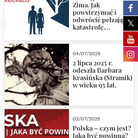
Zima. Jak
powstrzymać i
odwrócić pełzającą
katastrofę.
Zapraszamy na
pierwsze spotkanie
z cyklu “Polska
04/07/2025
Nowego
2 lipca 2025 r.
Ćwierćwiecza”
odeszła Barbara
Krasińska (Stramik)
w wieku 95 lat.
03/07/2025
Polska – czym jest?
Jaka być powinna?