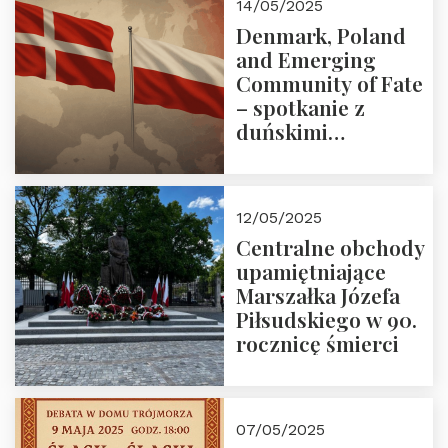
14/05/2025
Denmark, Poland
and Emerging
Community of Fate
– spotkanie z
duńskimi
konserwatystami
młodego pokolenia
w Domu Trójmorza
12/05/2025
Centralne obchody
upamiętniające
Marszałka Józefa
Piłsudskiego w 90.
rocznicę śmierci
07/05/2025