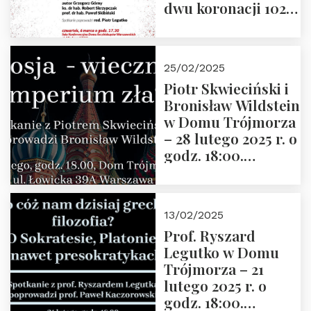
dwu koronacji 1025-
2025” autorstwa
Grzegorza
Górnego, 6 marca
25/02/2025
2025 r. godz. 17:30,
Piotr Skwieciński i
DAW ul. Miodowa
Bronisław Wildstein
17/19
w Domu Trójmorza
– 28 lutego 2025 r. o
godz. 18:00.
Zapraszamy!
13/02/2025
Prof. Ryszard
Legutko w Domu
Trójmorza – 21
lutego 2025 r. o
godz. 18:00.