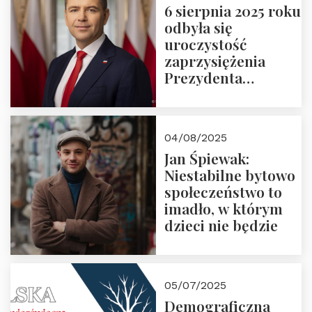
6 sierpnia 2025 roku
odbyła się
uroczystość
zaprzysiężenia
Prezydenta
Rzeczypospolitej
Polskiej Pana
Karola
04/08/2025
Nawrockiego
Jan Śpiewak:
Niestabilne bytowo
społeczeństwo to
imadło, w którym
dzieci nie będzie
05/07/2025
Demograficzna