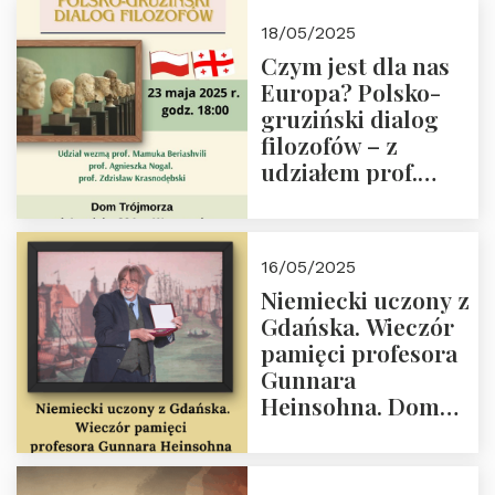
Białego, działacz
18/05/2025
społeczny, członek
Czym jest dla nas
Kapituły Nagrody
Europa? Polsko-
im. Prezydenta
gruziński dialog
Lecha
filozofów – z
Kaczyńskiego.
udziałem prof.
Wielki autorytet.
Mamuki
Beriashvili’ego, prof.
Agnieszki Nogal.
16/05/2025
Dom Trójmorza 23
Niemiecki uczony z
maja 2025 r. godz.
Gdańska. Wieczór
18:00.
pamięci profesora
Gunnara
Heinsohna. Dom
Trójmorza 16 maja
2025 r. godz. 18:00.
Zapraszamy!