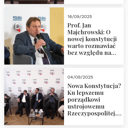
dziedzictwo
Okrągłego Stołu
16/09/2025
Prof. Jan
Majchrowski: O
nowej konstytucji
warto rozmawiać
bez względu na
rezultat
04/09/2025
Nowa Konstytucja?
Ku lepszemu
porządkowi
ustrojowemu
Rzeczypospolitej.
Zapraszamy do
obejrzenia nagrania