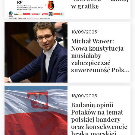
w grafikę
18/09/2025
Michał Wawer:
Nowa konstytucja
musiałaby
zabezpieczać
suwerenność Polski
i stanowić wyraz
jedności narodowej
18/09/2025
Badanie opinii
Polaków na temat
polskiej bandery
oraz konsekwencje
braku morskiej