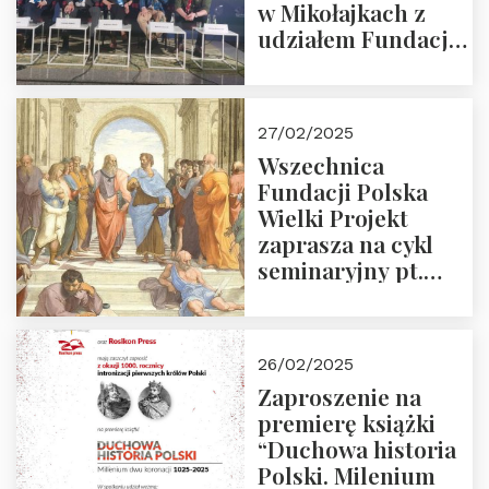
w Mikołajkach z
udziałem Fundacji
Polska Wielki
Projekt – 2025 r.
27/02/2025
Wszechnica
Fundacji Polska
Wielki Projekt
zaprasza na cykl
seminaryjny pt.
“Zapomniane
arcydzieła filozofii
europejskiej”
26/02/2025
Zaproszenie na
premierę książki
“Duchowa historia
Polski. Milenium