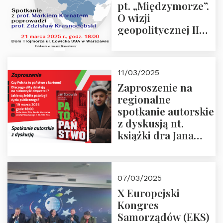
pt. „Międzymorze”.
O wizji
geopolitycznej II
Rzeczypospolitej –
21.03.2025 r. o godz.
18:00 – prof. Kornat
11/03/2025
i prof.
Zaproszenie na
Krasnodębski
regionalne
spotkanie autorskie
z dyskusją nt.
książki dra Jana
Śpiewaka
“Patopaństwo”
07/03/2025
X Europejski
Kongres
Samorządów (EKS)