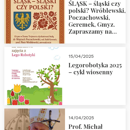
ŚLĄSK – śląski czy
polski? Wróblewski,
Poczachowski,
Geremek, Gmyz.
Zapraszamy na
spotkanie 9 maja
2025 r. o godz. 18:00
do Domu
15/04/2025
Trójmorza.
Legorobotyka 2025
– cykl wiosenny
14/04/2025
Prof. Michał