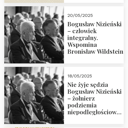
18:00. Zapraszamy!
20/05/2025
Bogusław Nizieński
– człowiek
integralny.
Wspomina
Bronisław Wildstein
18/05/2025
Nie żyje sędzia
Bogusław Nizieński
– żołnierz
podziemia
niepodległościowego
(NOW-AK), Kawaler
Orderu Orła