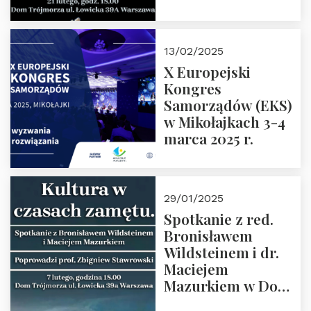
Spotkanie prowadzi
prof. Paweł
Kaczorowski.
13/02/2025
Zapraszamy
X Europejski
Kongres
Samorządów (EKS)
w Mikołajkach 3-4
marca 2025 r.
29/01/2025
Spotkanie z red.
Bronisławem
Wildsteinem i dr.
Maciejem
Mazurkiem w Domu
Trójmorza – 7