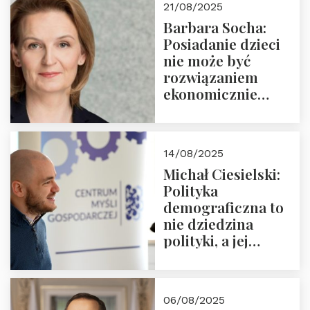
21/08/2025
Nowego
Barbara Socha:
Ćwierćwiecza”
Posiadanie dzieci
nie może być
rozwiązaniem
ekonomicznie
nieracjonalnym
14/08/2025
Michał Ciesielski:
Polityka
demograficzna to
nie dziedzina
polityki, a jej
wymiar
06/08/2025