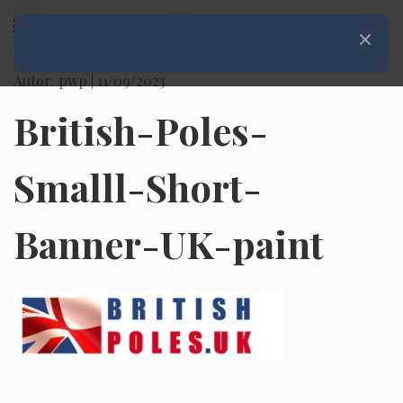
Rozwiń menu
Zamknij
Autor: pwp |
11/09/2023
British-Poles-
Smalll-Short-
Banner-UK-paint