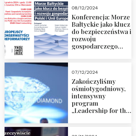
Moroz
08/12/2024
Konferencja: Morze
Bałtyckie jako klucz
do bezpieczeństwa i
rozwoju
gospodarczego
Polski i Unii
Europejskiej –
13.12.2024 r.
07/12/2024
ZAPRASZAMY
Zakończyliśmy
ośmiotygodniowy,
intensywny
program
„Leadership for the
Future” 18.10.2024 r.
– 07.12.2024 r.