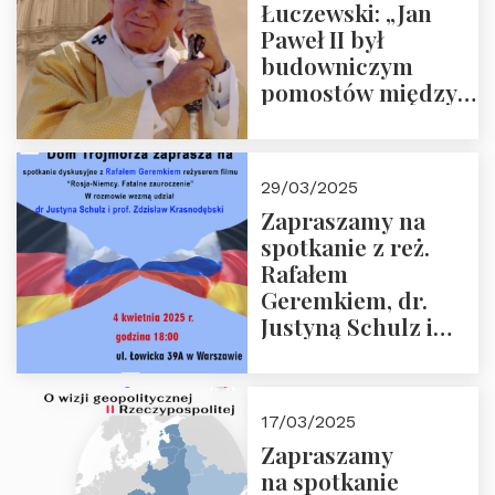
Łuczewski: „Jan
Paweł II był
budowniczym
pomostów między
sprzecznościami”
29/03/2025
Zapraszamy na
spotkanie z reż.
Rafałem
Geremkiem, dr.
Justyną Schulz i
prof. Zdzisławem
Krasnodębskim – 4
kwietnia 2025 r. –
17/03/2025
“Rosja-Niemcy…”
Zapraszamy
na spotkanie