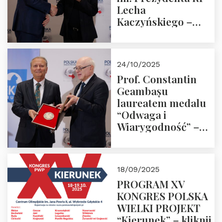
Lecha
Kaczyńskiego –
Laudacja
24/10/2025
Prof. Constantin
Geambașu
laureatem medalu
“Odwaga i
Wiarygodność” –
Laudacja
18/09/2025
PROGRAM XV
KONGRES POLSKA
WIELKI PROJEKT
“Kierunek” – kliknij