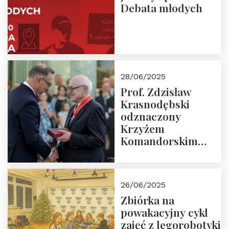
Debata młodych
28/06/2025
Prof. Zdzisław
Krasnodębski
odznaczony
Krzyżem
Komandorskim
Orderu Odrodzenia
Polski
26/06/2025
Zbiórka na
powakacyjny cykl
zajęć z legorobotyki