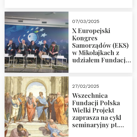
Śpiewaka
“Patopaństwo”
07/03/2025
X Europejski
Kongres
Samorządów (EKS)
w Mikołajkach z
udziałem Fundacji
Polska Wielki
Projekt – 2025 r.
27/02/2025
Wszechnica
Fundacji Polska
Wielki Projekt
zaprasza na cykl
seminaryjny pt.
“Zapomniane