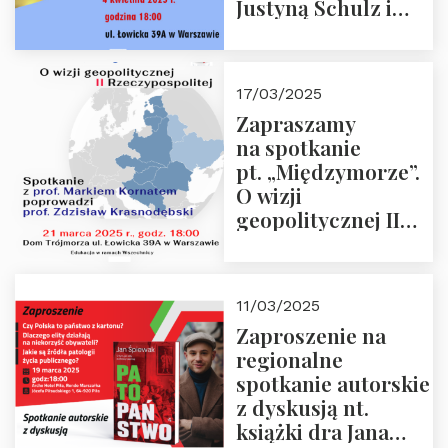
Justyną Schulz i
prof. Zdzisławem
Krasnodębskim – 4
kwietnia 2025 r. –
17/03/2025
“Rosja-Niemcy…”
Zapraszamy
na spotkanie
pt. „Międzymorze”.
O wizji
geopolitycznej II
Rzeczypospolitej –
21.03.2025 r. o godz.
18:00 – prof. Kornat
11/03/2025
i prof.
Zaproszenie na
Krasnodębski
regionalne
spotkanie autorskie
z dyskusją nt.
książki dra Jana