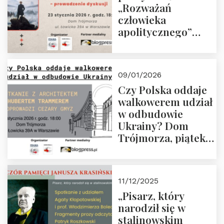
„Rozważań
człowieka
apolitycznego”
Manna. Dom
Trójmorza, piątek
23 stycznia 2026 r.,
09/01/2026
godz. 18:00.
Czy Polska oddaje
Zapraszamy!
walkowerem udział
w odbudowie
Ukrainy? Dom
Trójmorza, piątek
16 stycznia 2026 r.,
godz. 18:00.
Zapraszamy!
11/12/2025
„Pisarz, który
narodził się w
stalinowskim