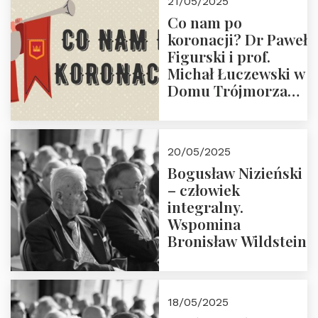
21/05/2025
Zapraszamy do
Co nam po
zapisów.
koronacji? Dr Paweł
Figurski i prof.
Michał Łuczewski w
Domu Trójmorza
30.05.2025 r. godz.
18:00. Zapraszamy!
20/05/2025
Bogusław Nizieński
– człowiek
integralny.
Wspomina
Bronisław Wildstein
18/05/2025