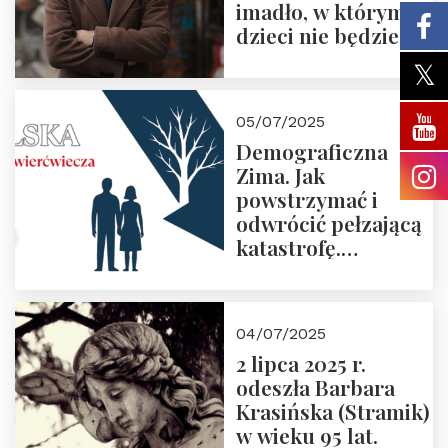
imadło, w którym
dzieci nie będzie
05/07/2025
Demograficzna
Zima. Jak
powstrzymać i
odwrócić pełzającą
katastrofę.
Zapraszamy na
pierwsze spotkanie
z cyklu “Polska
04/07/2025
Nowego
2 lipca 2025 r.
Ćwierćwiecza”
odeszła Barbara
Krasińska (Stramik)
w wieku 95 lat.