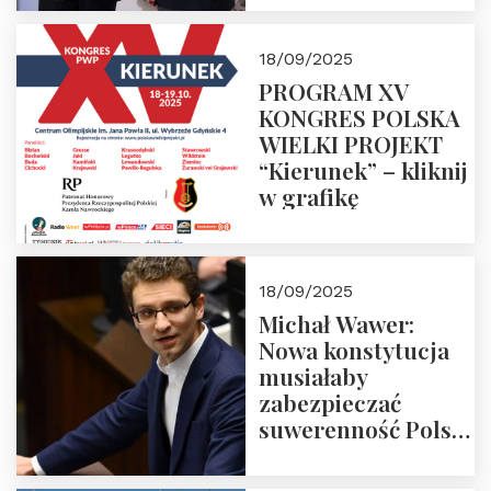
18/09/2025
PROGRAM XV
KONGRES POLSKA
WIELKI PROJEKT
“Kierunek” – kliknij
w grafikę
18/09/2025
Michał Wawer:
Nowa konstytucja
musiałaby
zabezpieczać
suwerenność Polski
i stanowić wyraz
jedności narodowej