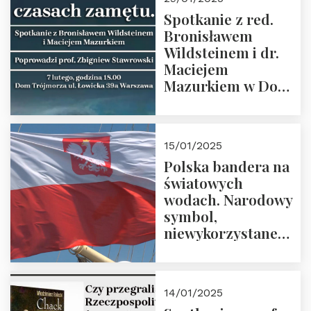
Spotkanie z red.
Bronisławem
Wildsteinem i dr.
Maciejem
Mazurkiem w Domu
Trójmorza – 7
lutego 2025 r. o
godz. 18:00.
15/01/2025
Prowadzi prof.
Polska bandera na
Zbigniew
światowych
Stawrowski
wodach. Narodowy
symbol,
niewykorzystane
możliwości i
wyzwania
przyszłości
14/01/2025