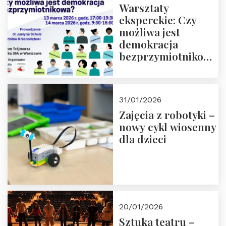
Warsztaty
eksperckie: Czy
możliwa jest
demokracja
bezprzymiotnikowa?
13-14 marca 2026 r.
w Domu Trójmorza.
Zapisz się!
31/01/2026
Zajęcia z robotyki –
nowy cykl wiosenny
dla dzieci
20/01/2026
Sztuka teatru –