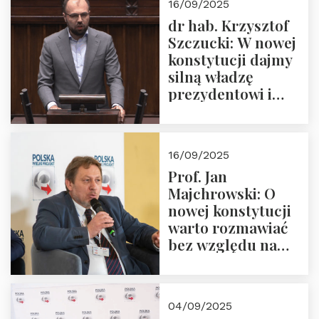
16/09/2025
dr hab. Krzysztof
Szczucki: W nowej
konstytucji dajmy
silną władzę
prezydentowi i
pożegnajmy
dziedzictwo
Okrągłego Stołu
16/09/2025
Prof. Jan
Majchrowski: O
nowej konstytucji
warto rozmawiać
bez względu na
rezultat
04/09/2025