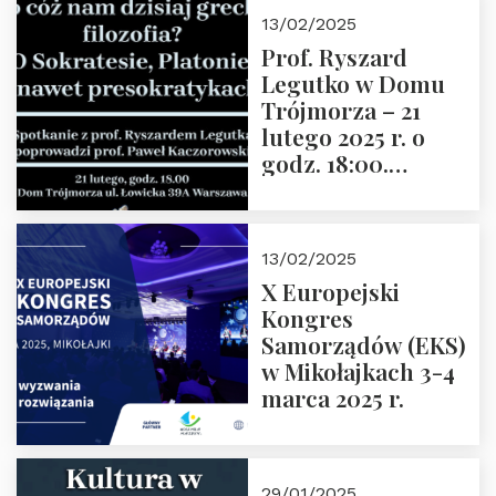
13/02/2025
Prof. Ryszard
Legutko w Domu
Trójmorza – 21
lutego 2025 r. o
godz. 18:00.
Spotkanie prowadzi
prof. Paweł
Kaczorowski.
13/02/2025
Zapraszamy
X Europejski
Kongres
Samorządów (EKS)
w Mikołajkach 3-4
marca 2025 r.
29/01/2025