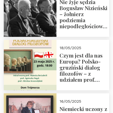
Nie żyje sędzia
Bogusław Nizieński
– żołnierz
podziemia
niepodległościowego
(NOW-AK), Kawaler
Orderu Orła
Białego, działacz
18/05/2025
społeczny, członek
Czym jest dla nas
Kapituły Nagrody
Europa? Polsko-
im. Prezydenta
gruziński dialog
Lecha
filozofów – z
Kaczyńskiego.
udziałem prof.
Wielki autorytet.
Mamuki
Beriashvili’ego, prof.
Agnieszki Nogal.
16/05/2025
Dom Trójmorza 23
Niemiecki uczony z
maja 2025 r. godz.