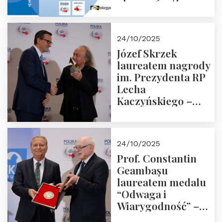
18:00 w Domu
Trójmorza.
Zapraszamy!
24/10/2025
Józef Skrzek
laureatem nagrody
im. Prezydenta RP
Lecha
Kaczyńskiego –
Laudacja
24/10/2025
Prof. Constantin
Geambașu
laureatem medalu
“Odwaga i
Wiarygodność” –
Laudacja