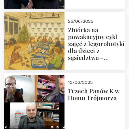
Orderu Odrodzenia
Polski
26/06/2025
Zbiórka na
powakacyjny cykl
zajęć z legorobotyki
dla dzieci z
sąsiedztwa –
wesprzyj
społeczno-
edukacyjną misję
12/06/2025
Fundacji
Trzech Panów K w
Domu Trójmorza