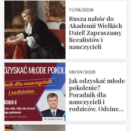
11/06/2026
Rusza nabór do
Akademii Wielkich
Dzieł! Zapraszamy
licealistów i
nauczycieli
08/04/2026
Jak odzyskać młode
pokolenie?
Poradnik dla
nauczycieli i
rodziców. Odcinek
6. Tranzycja
płciowa jako rytuał
przejścia.