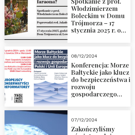
Spotkanie z prof.
Włodzimierzem
Boleckim w Domu
Trójmorza – 17
stycznia 2025 r. o
godz. 18:00.
Prowadzi red. Jakub
Moroz
08/12/2024
Konferencja: Morze
Bałtyckie jako klucz
do bezpieczeństwa i
rozwoju
gospodarczego
Polski i Unii
Europejskiej –
13.12.2024 r.
07/12/2024
ZAPRASZAMY
Zakończyliśmy