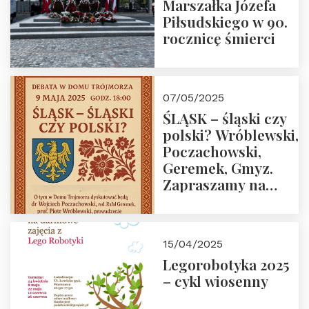
Marszałka Józefa
Piłsudskiego w 90.
rocznicę śmierci
07/05/2025
ŚLĄSK – śląski czy
polski? Wróblewski,
Poczachowski,
Geremek, Gmyz.
Zapraszamy na
spotkanie 9 maja
2025 r. o godz. 18:00
do Domu
15/04/2025
Trójmorza.
Legorobotyka 2025
– cykl wiosenny