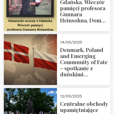
Gdańska. Wieczór
18:00.
pamięci profesora
Gunnara
Heinsohna. Dom
Trójmorza 16 maja
2025 r. godz. 18:00.
Zapraszamy!
14/05/2025
Denmark, Poland
and Emerging
Community of Fate
– spotkanie z
duńskimi
konserwatystami
młodego pokolenia
w Domu Trójmorza
12/05/2025
Centralne obchody
upamiętniające