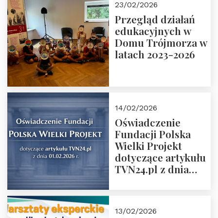
23/02/2026
Rozmawiają red.
Przegląd działań
Grzegorz Górny i
edukacyjnych w
prof. Michał
Domu Trójmorza w
Łuczewski
latach 2023-2026
14/02/2026
Oświadczenie
Fundacji Polska
Wielki Projekt
dotyczące artykułu
TVN24.pl z dnia
01.02.2026 r.
13/02/2026