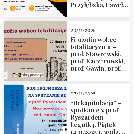
Przyłębska, Paweł
Jabłoński, Oskar
Kida, Magdalena
Murawska,
20/11/2025
Przemysław
Filozofia wobec
Sobolewski – 4
totalitaryzmu –
grudnia 2025 r.
prof. Stawrowski,
godz. 18:00.
prof. Kaczorowski,
prof. Gawin, prof.
Krasnodębski –
czwartek 27.11.2025
r. godz. 18:00
07/11/2025
“Rekapitulacja” –
spotkanie z prof.
Ryszardem
Legutką. Piątek
14.11.2025 r. godz.