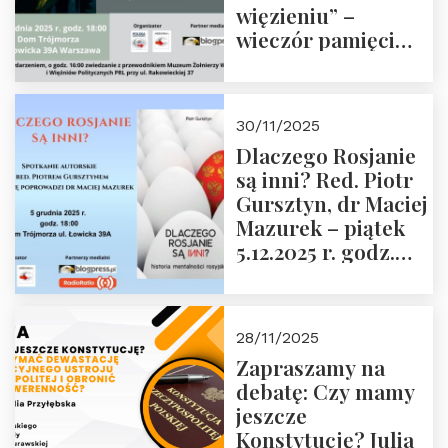
więzieniu” –
wieczór pamięci
Janusza
Krasińskiego o
godz. 18:00 oraz
30/11/2025
zwiedzanie
Dlaczego Rosjanie
Muzeum Żołnierzy
są inni? Red. Piotr
Wyklętych i
Gursztyn, dr Maciej
Więźniów
Mazurek – piątek
Politycznych PRL o
5.12.2025 r. godz.
godz. 16:00 – 19
18:00 Dom
grudnia 2025 r.
Trójmorza.
28/11/2025
Zapraszamy na
debatę: Czy mamy
jeszcze
Konstytucję? Julia