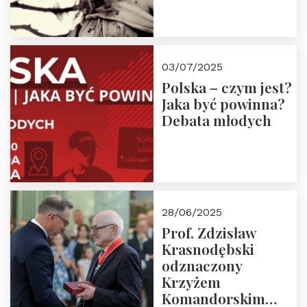
03/07/2025
Polska – czym jest?
Jaka być powinna?
Debata młodych
28/06/2025
Prof. Zdzisław
Krasnodębski
odznaczony
Krzyżem
Komandorskim