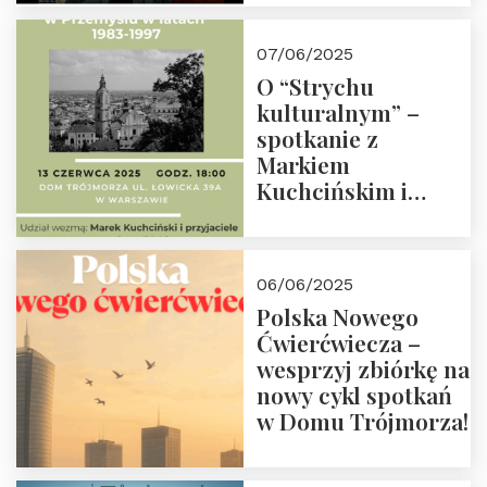
07/06/2025
O “Strychu
kulturalnym” –
spotkanie z
Markiem
Kuchcińskim i
przyjaciółmi.
Zapraszamy 13
czerwca 2025 r. o
06/06/2025
18:00
Polska Nowego
Ćwierćwiecza –
wesprzyj zbiórkę na
nowy cykl spotkań
w Domu Trójmorza!