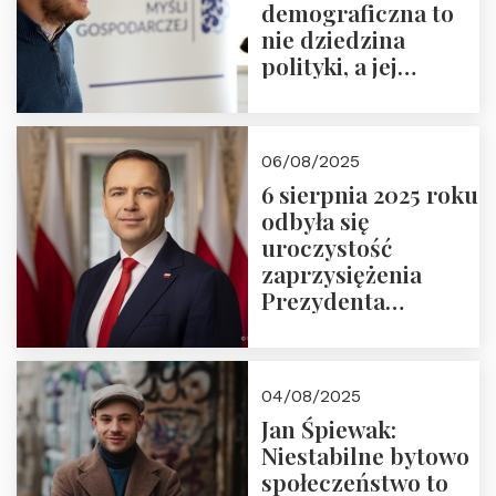
demograficzna to
nie dziedzina
polityki, a jej
wymiar
06/08/2025
6 sierpnia 2025 roku
odbyła się
uroczystość
zaprzysiężenia
Prezydenta
Rzeczypospolitej
Polskiej Pana
Karola
04/08/2025
Nawrockiego
Jan Śpiewak:
Niestabilne bytowo
społeczeństwo to