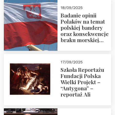
18/09/2025
Badanie opinii
Polaków na temat
polskiej bandery
oraz konsekwencje
braku morskiej
floty handlowej pod
narodową banderą
17/09/2025
Szkoła Reportażu
Fundacji Polska
Wielki Projekt –
“Antygona” –
reportaż Ali