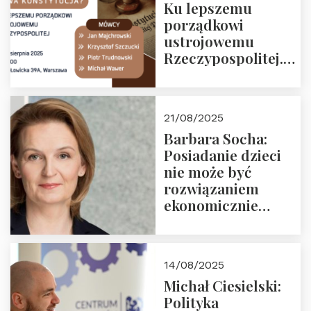
Ku lepszemu
porządkowi
ustrojowemu
Rzeczypospolitej.
Zapraszamy na
drugie spotkanie z
cyklu “Polska
21/08/2025
Nowego
Barbara Socha:
Ćwierćwiecza”
Posiadanie dzieci
nie może być
rozwiązaniem
ekonomicznie
nieracjonalnym
14/08/2025
Michał Ciesielski:
Polityka