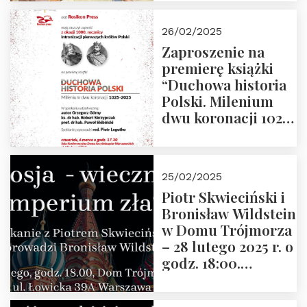
arcydzieła filozofii
europejskiej”
26/02/2025
Zaproszenie na
premierę książki
“Duchowa historia
Polski. Milenium
dwu koronacji 1025-
2025” autorstwa
Grzegorza
Górnego, 6 marca
25/02/2025
2025 r. godz. 17:30,
Piotr Skwieciński i
DAW ul. Miodowa
Bronisław Wildstein
17/19
w Domu Trójmorza
– 28 lutego 2025 r. o
godz. 18:00.
Zapraszamy!