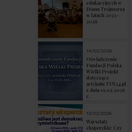
prof. Michał
edukacyjnych w
Łuczewski
Domu Trójmorza
w latach 2023-
2026
14/02/2026
Oświadczenie
Fundacji Polska
Wielki Projekt
dotyczące
artykułu TVN24.pl
z dnia 01.02.2026
r.
13/02/2026
Warsztaty
eksperckie: Czy