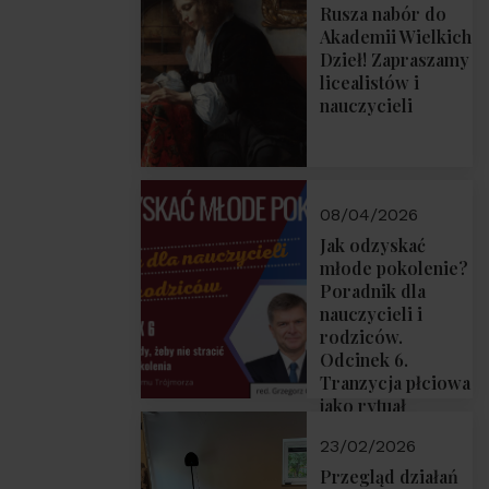
Rusza nabór do
Akademii Wielkich
Dzieł! Zapraszamy
licealistów i
nauczycieli
08/04/2026
Jak odzyskać
młode pokolenie?
Poradnik dla
nauczycieli i
rodziców.
Odcinek 6.
Tranzycja płciowa
jako rytuał
przejścia.
23/02/2026
Rozmawiają red.
Grzegorz Górny i
Przegląd działań