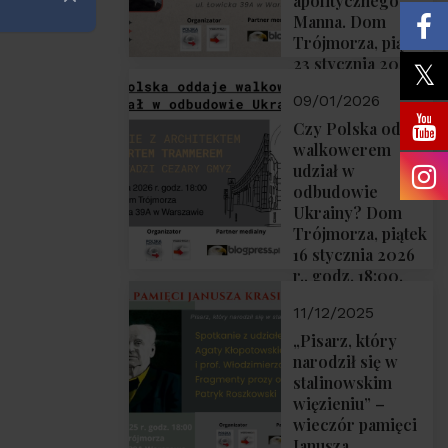
apolitycznego”
Zamknij
Manna. Dom
Trójmorza, piątek
23 stycznia 2026
r., godz. 18:00.
09/01/2026
Zapraszamy!
Czy Polska oddaje
walkowerem
udział w
odbudowie
Ukrainy? Dom
Trójmorza, piątek
16 stycznia 2026
r., godz. 18:00.
Zapraszamy!
11/12/2025
„Pisarz, który
narodził się w
stalinowskim
więzieniu” –
wieczór pamięci
Janusza