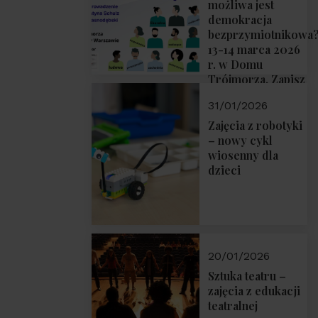
możliwa jest
demokracja
bezprzymiotnikowa
13-14 marca 2026
r. w Domu
Trójmorza. Zapisz
się!
31/01/2026
Zajęcia z robotyki
– nowy cykl
wiosenny dla
dzieci
20/01/2026
Sztuka teatru –
zajęcia z edukacji
teatralnej