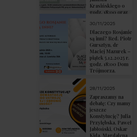
Krasińskiego o
godz. 18:00 oraz
zwiedzanie
30/11/2025
Muzeum
Żołnierzy
Dlaczego Rosjanie
Wyklętych i
są inni? Red. Piotr
Więźniów
Gursztyn, dr
Politycznych PRL
Maciej Mazurek –
o godz. 16:00 – 19
piątek 5.12.2025 r.
grudnia 2025 r.
godz. 18:00 Dom
Trójmorza.
28/11/2025
Zapraszamy na
debatę: Czy mamy
jeszcze
Konstytucję? Julia
Przyłębska, Paweł
Jabłoński, Oskar
Kida, Magdalena