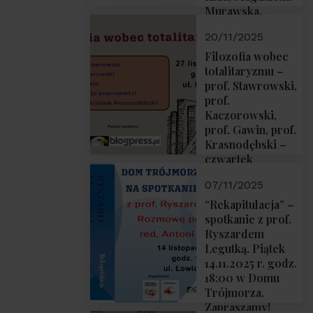
Murawska,
Przemysław
20/11/2025
Sobolewski – 4
grudnia 2025 r.
Filozofia wobec
godz. 18:00.
totalitaryzmu –
prof. Stawrowski,
prof.
Kaczorowski,
prof. Gawin, prof.
Krasnodębski –
czwartek
27.11.2025 r. godz.
07/11/2025
18:00
“Rekapitulacja” –
spotkanie z prof.
Ryszardem
Legutką. Piątek
14.11.2025 r. godz.
18:00 w Domu
Trójmorza.
Zapraszamy!