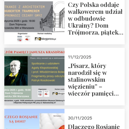
Czy Polska oddaje
Zapraszamy!
walkowerem udział
w odbudowie
Ukrainy? Dom
Trójmorza, piątek
16 stycznia 2026 r.,
godz. 18:00.
Zapraszamy!
11/12/2025
„Pisarz, który
narodził się w
stalinowskim
więzieniu” –
wieczór pamięci
Janusza
Krasińskiego o
godz. 18:00 oraz
30/11/2025
zwiedzanie
Dlaczego Rosjanie
Muzeum Żołnierzy