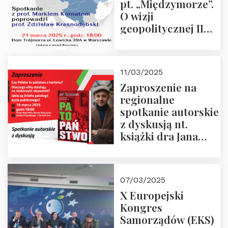
pt. „Międzymorze”.
O wizji
geopolitycznej II
Rzeczypospolitej –
21.03.2025 r. o godz.
18:00 – prof. Kornat
11/03/2025
i prof.
Zaproszenie na
Krasnodębski
regionalne
spotkanie autorskie
z dyskusją nt.
książki dra Jana
Śpiewaka
“Patopaństwo”
07/03/2025
X Europejski
Kongres
Samorządów (EKS)