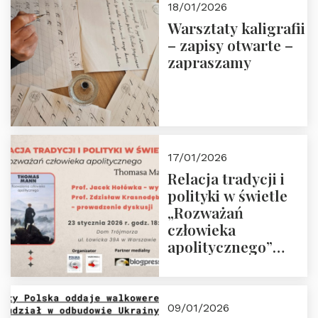
18/01/2026
Warsztaty kaligrafii
– zapisy otwarte –
zapraszamy
17/01/2026
Relacja tradycji i
polityki w świetle
„Rozważań
człowieka
apolitycznego”
Manna. Dom
Trójmorza, piątek
23 stycznia 2026 r.,
09/01/2026
godz. 18:00.