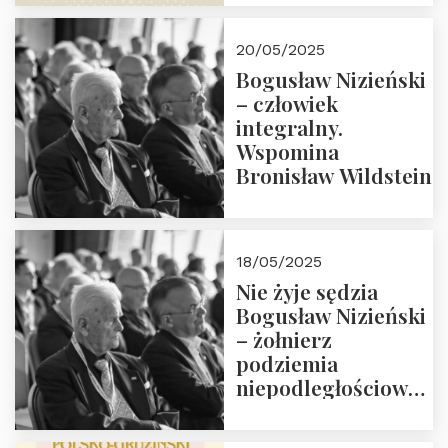
18:00. Zapraszamy!
20/05/2025
Bogusław Nizieński
– człowiek
integralny.
Wspomina
Bronisław Wildstein
18/05/2025
Nie żyje sędzia
Bogusław Nizieński
– żołnierz
podziemia
niepodległościowego
(NOW-AK), Kawaler
Orderu Orła