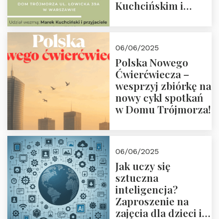
Kuchcińskim i
przyjaciółmi.
Zapraszamy 13
czerwca 2025 r. o
06/06/2025
18:00
Polska Nowego
Ćwierćwiecza –
wesprzyj zbiórkę na
nowy cykl spotkań
w Domu Trójmorza!
06/06/2025
Jak uczy się
sztuczna
inteligencja?
Zaproszenie na
zajęcia dla dzieci i