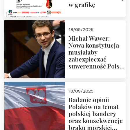
w grafikę
18/09/2025
Michał Wawer:
Nowa konstytucja
musiałaby
zabezpieczać
suwerenność Polski
i stanowić wyraz
jedności narodowej
18/09/2025
Badanie opinii
Polaków na temat
polskiej bandery
oraz konsekwencje
braku morskiej