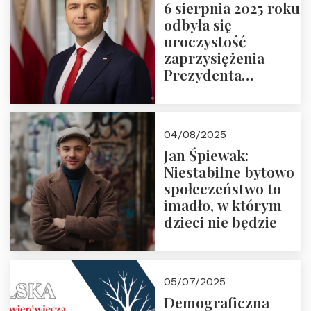
6 sierpnia 2025 roku
odbyła się
uroczystość
zaprzysiężenia
Prezydenta
Rzeczypospolitej
Polskiej Pana
Karola
04/08/2025
Nawrockiego
Jan Śpiewak:
Niestabilne bytowo
społeczeństwo to
imadło, w którym
dzieci nie będzie
05/07/2025
Demograficzna