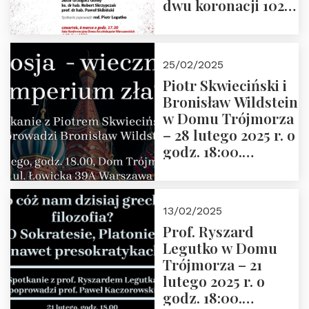
dwu koronacji 1025-
2025” autorstwa
Grzegorza
Górnego, 6 marca
25/02/2025
2025 r. godz. 17:30,
Piotr Skwieciński i
DAW ul. Miodowa
Bronisław Wildstein
17/19
w Domu Trójmorza
– 28 lutego 2025 r. o
godz. 18:00.
Zapraszamy!
13/02/2025
Prof. Ryszard
Legutko w Domu
Trójmorza – 21
lutego 2025 r. o
godz. 18:00.