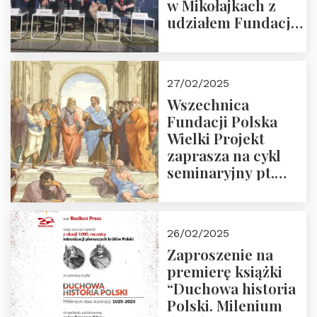
w Mikołajkach z
udziałem Fundacji
Polska Wielki
Projekt – 2025 r.
27/02/2025
Wszechnica
Fundacji Polska
Wielki Projekt
zaprasza na cykl
seminaryjny pt.
“Zapomniane
arcydzieła filozofii
europejskiej”
26/02/2025
Zaproszenie na
premierę książki
“Duchowa historia
Polski. Milenium