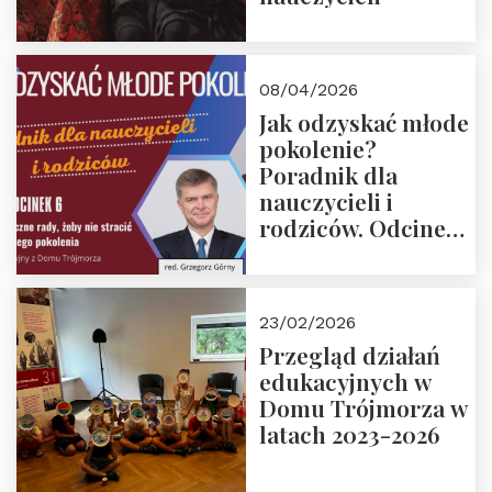
08/04/2026
Jak odzyskać młode
pokolenie?
Poradnik dla
nauczycieli i
rodziców. Odcinek
6. Tranzycja
płciowa jako rytuał
przejścia.
23/02/2026
Rozmawiają red.
Przegląd działań
Grzegorz Górny i
edukacyjnych w
prof. Michał
Domu Trójmorza w
Łuczewski
latach 2023-2026