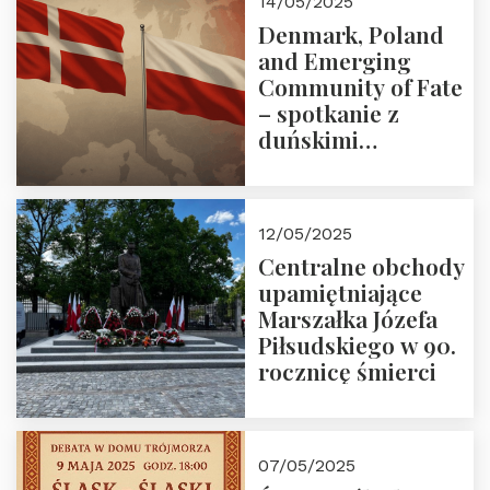
14/05/2025
Denmark, Poland
and Emerging
Community of Fate
– spotkanie z
duńskimi
konserwatystami
młodego pokolenia
w Domu Trójmorza
12/05/2025
Centralne obchody
upamiętniające
Marszałka Józefa
Piłsudskiego w 90.
rocznicę śmierci
07/05/2025