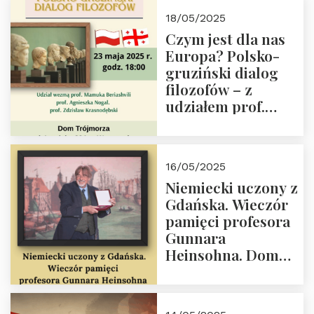
Białego, działacz
18/05/2025
społeczny, członek
Czym jest dla nas
Kapituły Nagrody
Europa? Polsko-
im. Prezydenta
gruziński dialog
Lecha
filozofów – z
Kaczyńskiego.
udziałem prof.
Wielki autorytet.
Mamuki
Beriashvili’ego, prof.
Agnieszki Nogal.
16/05/2025
Dom Trójmorza 23
Niemiecki uczony z
maja 2025 r. godz.
Gdańska. Wieczór
18:00.
pamięci profesora
Gunnara
Heinsohna. Dom
Trójmorza 16 maja
2025 r. godz. 18:00.
Zapraszamy!