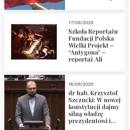
floty handlowej pod
narodową banderą
17/09/2025
Szkoła Reportażu
Fundacji Polska
Wielki Projekt –
“Antygona” –
reportaż Ali
16/09/2025
dr hab. Krzysztof
Szczucki: W nowej
konstytucji dajmy
silną władzę
prezydentowi i
pożegnajmy