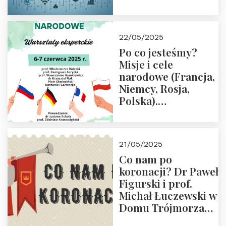
rodziców
22/05/2025
Po co jesteśmy?
Misje i cele
narodowe (Francja,
Niemcy, Rosja,
Polska).
Dwudniowe
eksperckie
warsztaty.
21/05/2025
Zapraszamy do
Co nam po
zapisów.
koronacji? Dr Paweł
Figurski i prof.
Michał Łuczewski w
Domu Trójmorza
30.05.2025 r. godz.