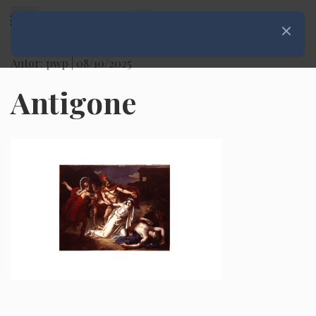
Rozwiń menu
Zamknij
Autor: pwp |
08/10/2025
Antigone