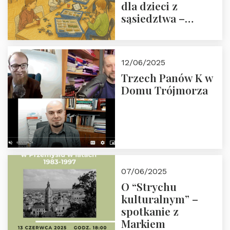
dla dzieci z
sąsiedztwa –
wesprzyj
społeczno-
edukacyjną misję
12/06/2025
Fundacji
Trzech Panów K w
Domu Trójmorza
07/06/2025
O “Strychu
kulturalnym” –
spotkanie z
Markiem