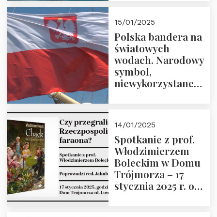
lutego 2025 r. o
godz. 18:00.
15/01/2025
Prowadzi prof.
Polska bandera na
Zbigniew
światowych
Stawrowski
wodach. Narodowy
symbol,
niewykorzystane
możliwości i
wyzwania
przyszłości
14/01/2025
Spotkanie z prof.
Włodzimierzem
Boleckim w Domu
Trójmorza – 17
stycznia 2025 r. o
godz. 18:00.
Prowadzi red. Jakub