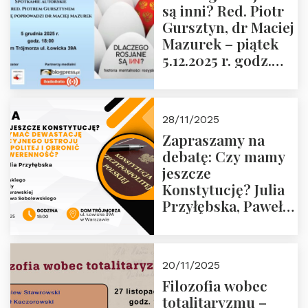
są inni? Red. Piotr
Wyklętych i
Gursztyn, dr Maciej
Więźniów
Mazurek – piątek
Politycznych PRL o
5.12.2025 r. godz.
godz. 16:00 – 19
18:00 Dom
grudnia 2025 r.
Trójmorza.
28/11/2025
Zapraszamy na
debatę: Czy mamy
jeszcze
Konstytucję? Julia
Przyłębska, Paweł
Jabłoński, Oskar
Kida, Magdalena
Murawska,
20/11/2025
Przemysław
Filozofia wobec
Sobolewski – 4
totalitaryzmu –
grudnia 2025 r.