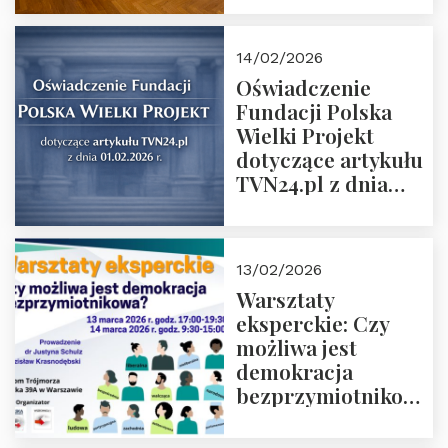
14/02/2026
Oświadczenie
Fundacji Polska
Wielki Projekt
dotyczące artykułu
TVN24.pl z dnia
01.02.2026 r.
13/02/2026
Warsztaty
eksperckie: Czy
możliwa jest
demokracja
bezprzymiotnikowa?
13-14 marca 2026 r.
w Domu Trójmorza.