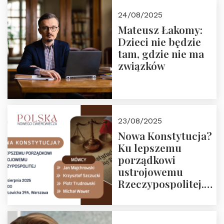
24/08/2025
Mateusz Łakomy:
Dzieci nie będzie
tam, gdzie nie ma
związków
23/08/2025
Nowa Konstytucja?
Ku lepszemu
porządkowi
ustrojowemu
Rzeczypospolitej.
Zapraszamy na
drugie spotkanie z
cyklu “Polska