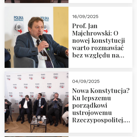
dziedzictwo
Okrągłego Stołu
16/09/2025
Prof. Jan
Majchrowski: O
nowej konstytucji
warto rozmawiać
bez względu na
rezultat
04/09/2025
Nowa Konstytucja?
Ku lepszemu
porządkowi
ustrojowemu
Rzeczypospolitej.
Zapraszamy do
obejrzenia nagrania