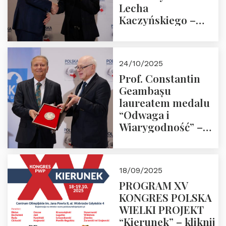
Lecha
Kaczyńskiego –
Laudacja
24/10/2025
Prof. Constantin
Geambașu
laureatem medalu
“Odwaga i
Wiarygodność” –
Laudacja
18/09/2025
PROGRAM XV
KONGRES POLSKA
WIELKI PROJEKT
“Kierunek” – kliknij