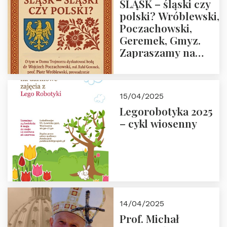
ŚLĄSK – śląski czy
polski? Wróblewski,
Poczachowski,
Geremek, Gmyz.
Zapraszamy na
spotkanie 9 maja
2025 r. o godz. 18:00
do Domu
15/04/2025
Trójmorza.
Legorobotyka 2025
– cykl wiosenny
14/04/2025
Prof. Michał