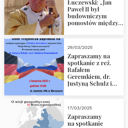
Łuczewski: „Jan
Paweł II był
budowniczym
pomostów między
sprzecznościami”
29/03/2025
Zapraszamy na
spotkanie z reż.
Rafałem
Geremkiem, dr.
Justyną Schulz i
prof. Zdzisławem
Krasnodębskim – 4
kwietnia 2025 r. –
17/03/2025
“Rosja-Niemcy…”
Zapraszamy
na spotkanie