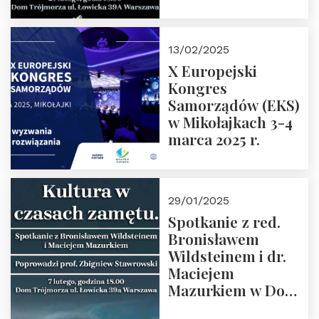
Spotkanie prowadzi
prof. Paweł
Kaczorowski.
13/02/2025
Zapraszamy
X Europejski
Kongres
Samorządów (EKS)
w Mikołajkach 3-4
marca 2025 r.
29/01/2025
Spotkanie z red.
Bronisławem
Wildsteinem i dr.
Maciejem
Mazurkiem w Domu
Trójmorza – 7