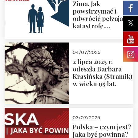
Zima. Jak
powstrzymać i
odwrócić pełzającą
katastrofę.
Zapraszamy na
pierwsze spotkanie
z cyklu “Polska
04/07/2025
Nowego
2 lipca 2025 r.
Ćwierćwiecza”
odeszła Barbara
Krasińska (Stramik)
w wieku 95 lat.
03/07/2025
Polska – czym jest?
Jaka być powinna?