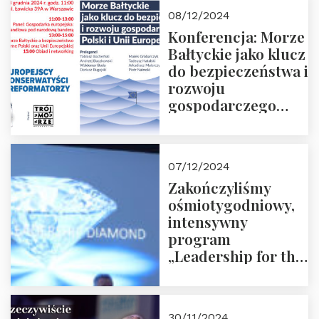
Moroz
08/12/2024
Konferencja: Morze
Bałtyckie jako klucz
do bezpieczeństwa i
rozwoju
gospodarczego
Polski i Unii
Europejskiej –
13.12.2024 r.
07/12/2024
ZAPRASZAMY
Zakończyliśmy
ośmiotygodniowy,
intensywny
program
„Leadership for the
Future” 18.10.2024 r.
– 07.12.2024 r.
30/11/2024