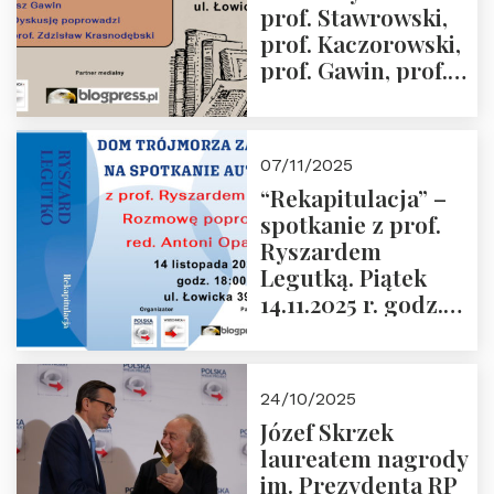
prof. Stawrowski,
godz. 18:00.
prof. Kaczorowski,
prof. Gawin, prof.
Krasnodębski –
czwartek 27.11.2025
r. godz. 18:00
07/11/2025
“Rekapitulacja” –
spotkanie z prof.
Ryszardem
Legutką. Piątek
14.11.2025 r. godz.
18:00 w Domu
Trójmorza.
Zapraszamy!
24/10/2025
Józef Skrzek
laureatem nagrody
im. Prezydenta RP