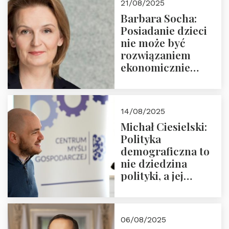
21/08/2025
Nowego
Barbara Socha:
Ćwierćwiecza”
Posiadanie dzieci
nie może być
rozwiązaniem
ekonomicznie
nieracjonalnym
14/08/2025
Michał Ciesielski:
Polityka
demograficzna to
nie dziedzina
polityki, a jej
wymiar
06/08/2025