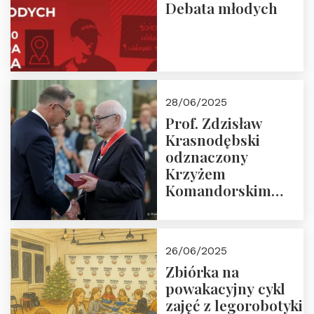
Debata młodych
28/06/2025
Prof. Zdzisław
Krasnodębski
odznaczony
Krzyżem
Komandorskim
Orderu Odrodzenia
Polski
26/06/2025
Zbiórka na
powakacyjny cykl
zajęć z legorobotyki