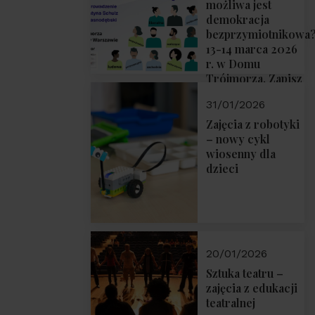
możliwa jest
demokracja
bezprzymiotnikowa
13-14 marca 2026
r. w Domu
Trójmorza. Zapisz
się!
31/01/2026
Zajęcia z robotyki
– nowy cykl
wiosenny dla
dzieci
20/01/2026
Sztuka teatru –
zajęcia z edukacji
teatralnej