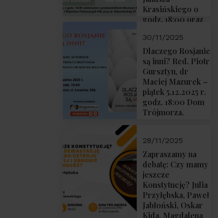
Krasińskiego o
godz. 18:00 oraz
zwiedzanie
30/11/2025
Muzeum
Żołnierzy
Dlaczego Rosjanie
Wyklętych i
są inni? Red. Piotr
Więźniów
Gursztyn, dr
Politycznych PRL
Maciej Mazurek –
o godz. 16:00 – 19
piątek 5.12.2025 r.
grudnia 2025 r.
godz. 18:00 Dom
Trójmorza.
28/11/2025
Zapraszamy na
debatę: Czy mamy
jeszcze
Konstytucję? Julia
Przyłębska, Paweł
Jabłoński, Oskar
Kida, Magdalena