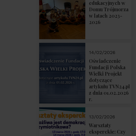
prof. Michał
edukacyjnych w
Łuczewski
Domu Trójmorza
w latach 2023-
2026
14/02/2026
Oświadczenie
Fundacji Polska
Wielki Projekt
dotyczące
artykułu TVN24.pl
z dnia 01.02.2026
r.
13/02/2026
Warsztaty
eksperckie: Czy