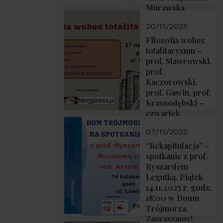
Murawska,
Przemysław
20/11/2025
Sobolewski – 4
grudnia 2025 r.
Filozofia wobec
godz. 18:00.
totalitaryzmu –
prof. Stawrowski,
prof.
Kaczorowski,
prof. Gawin, prof.
Krasnodębski –
czwartek
27.11.2025 r. godz.
07/11/2025
18:00
“Rekapitulacja” –
spotkanie z prof.
Ryszardem
Legutką. Piątek
14.11.2025 r. godz.
18:00 w Domu
Trójmorza.
Zapraszamy!