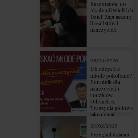
Rusza nabór do
Akademii Wielkich
Dzieł! Zapraszamy
licealistów i
nauczycieli
08/04/2026
Jak odzyskać
młode pokolenie?
Poradnik dla
nauczycieli i
rodziców.
Odcinek 6.
Tranzycja płciowa
jako rytuał
przejścia.
23/02/2026
Rozmawiają red.
Grzegorz Górny i
Przegląd działań