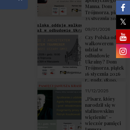
apolitycznego”
Zamknij
Manna. Dom
Trójmorza, piątek
23 stycznia 2026
r., godz. 18:00.
09/01/2026
Zapraszamy!
Czy Polska oddaje
walkowerem
udział w
odbudowie
Ukrainy? Dom
Trójmorza, piątek
16 stycznia 2026
r., godz. 18:00.
Zapraszamy!
11/12/2025
„Pisarz, który
narodził się w
stalinowskim
więzieniu” –
wieczór pamięci
Janusza